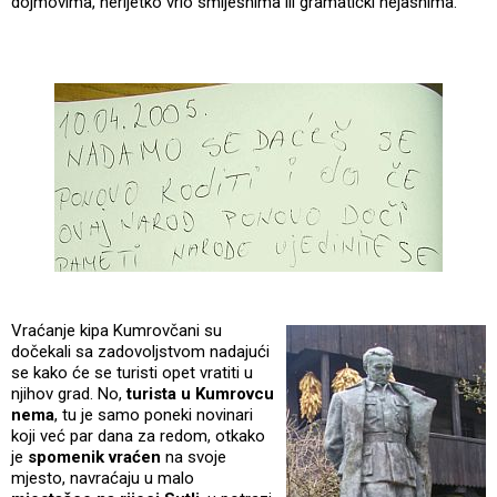
dojmovima, nerijetko vrlo smiješnima ili gramatički nejasnima.
Vraćanje kipa Kumrovčani su
dočekali sa zadovoljstvom nadajući
se kako će se turisti opet vratiti u
njihov grad. No,
turista u Kumrovcu
nema
, tu je samo poneki novinari
koji već par dana za redom, otkako
je
spomenik vraćen
na svoje
mjesto, navraćaju u malo