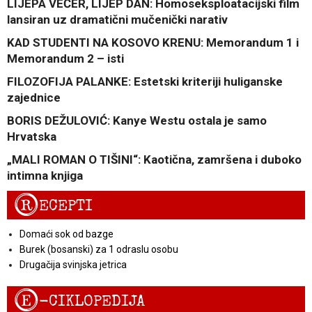
LIJEPA VEČER, LIJEP DAN: Homoseksploatacijski film
lansiran uz dramatični mučenički narativ
KAD STUDENTI NA KOSOVO KRENU: Memorandum 1 i
Memorandum 2 – isti
FILOZOFIJA PALANKE: Estetski kriteriji huliganske
zajednice
BORIS DEŽULOVIĆ: Kanye Westu ostala je samo
Hrvatska
„MALI ROMAN O TIŠINI“: Kaotična, zamršena i duboko
intimna knjiga
R
ECEPTI
Domaći sok od bazge
Burek (bosanski) za 1 odraslu osobu
Drugačija svinjska jetrica
E
-CIKLOPEDIJA