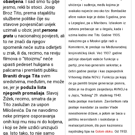
obavljena
. I sad smo tu gdje
uhićenja i suđenja, među kojima je
jesmo, rekli bi stoici. Josip
svakako najveće ono oko tzv. Bombaške
Broz Tito, prema stajalištu
afere nakon koje je dobio 5 godina, prvo
službene politike čije su
u Lepoglavi, pa u Mariboru. Izlaskom iz
stavove povjesničari uvijek
zatvora prebacuje se u ilegalu, kada i
uzimali u obzir, jest
persona
grata
u nacionalnoj povijesti, ali
uzima kodno ime Tito. Godine 1935.
to ne znači da njegov
nalazimo ga u Moskvi gdje radi u
spomenik neće sutra odletjeti
Kominterni, te predaje na Međunarodnoj
u zrak, ili da, recimo, na reviju
lenjinističkoj školi. Već 1937. godine
filmova o "titoizmu" neće
počinje obavljati vodeće funkcije u
upasti pedeset huligana s
partiji, prvo kao generalni sekretar, a
palicama i premlatiti publiku.
četiri godine poslije i kao zapovjednik
Braniti druga
Tita
svim
Vrhovnog štaba NOVJ. Funkciju po kojoj
sredstvima, međutim, ne može
će ga pamtiti brojne generacije pionira,
se, jer je
poduža lista
dobio je na drugom zasjedanju AVNOJ-a
njegovih promašaja
. Slavoj
u Jajcu, "kobnog" 29. studenog 1943.
Žižek, recimo, smatra da je
kada postaje maršalom. Završetkom rata
Tito zaslužan za uspon
postaje mandatar za sastav Vlade
Miloševića. Da ne navodimo
novostvorene države, a potom se baca u
neke primjere osporavanja
politiku nesvrstanih i raskidanje s
onih koji mu nisu ni do koljena,
realsocijalizmom, što puni kaznionicu
i koji se žele uzdići unizujući
najstrožeg tipa na
Golom otoku
. Od 1953.
ga. Isto tako, to nije samo