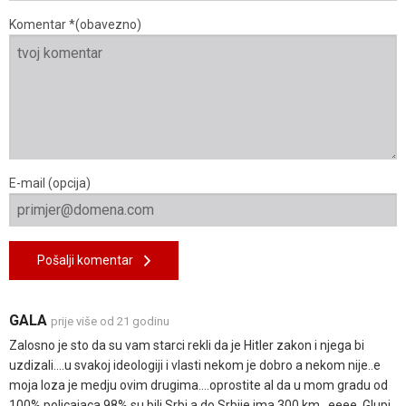
Komentar *(obavezno)
E-mail (opcija)
Pošalji komentar
GALA
prije više od 21 godinu
Zalosno je sto da su vam starci rekli da je Hitler zakon i njega bi
uzdizali....u svakoj ideologiji i vlasti nekom je dobro a nekom nije..e
moja loza je medju ovim drugima....oprostite al da u mom gradu od
100% policajaca 98% su bili Srbi,a do Srbije ima 300 km...eeee. Glupi