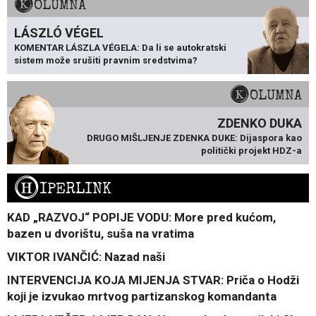
KOLUMNA
LÁSZLÓ VÉGEL
KOMENTAR LÁSZLA VÉGELA: Da li se autokratski
sistem može srušiti pravnim sredstvima?
KOLUMNA
ZDENKO DUKA
DRUGO MIŠLJENJE ZDENKA DUKE: Dijaspora kao
politički projekt HDZ-a
H
IPERLINK
KAD „RAZVOJ“ POPIJE VODU: More pred kućom,
bazen u dvorištu, suša na vratima
VIKTOR IVANČIĆ: Nazad naši
INTERVENCIJA KOJA MIJENJA STVAR: Priča o Hodži
koji je izvukao mrtvog partizanskog komandanta