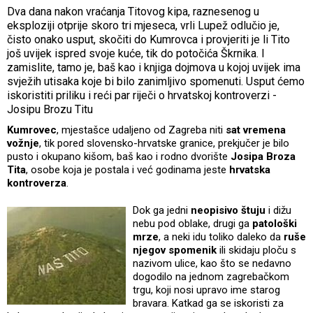
Dva dana nakon vraćanja Titovog kipa, raznesenog u
eksploziji otprije skoro tri mjeseca, vrli Lupež odlučio je,
čisto onako usput, skočiti do Kumrovca i provjeriti je li Tito
još uvijek ispred svoje kuće, tik do potočića Škrnika. I
zamislite, tamo je, baš kao i knjiga dojmova u kojoj uvijek ima
svježih utisaka koje bi bilo zanimljivo spomenuti. Usput ćemo
iskoristiti priliku i reći par riječi o hrvatskoj kontroverzi -
Josipu Brozu Titu
Kumrovec
, mjestašce udaljeno od Zagreba niti
sat vremena
vožnje
, tik pored slovensko-hrvatske granice, prekjučer je bilo
pusto i okupano kišom, baš kao i rodno dvorište
Josipa Broza
Tita
, osobe koja je postala i već godinama jeste
hrvatska
kontroverza
.
Dok ga jedni
neopisivo štuju
i dižu
nebu pod oblake, drugi ga
patološki
mrze
, a neki idu toliko daleko da
ruše
njegov spomenik
ili skidaju ploču s
nazivom ulice, kao što se nedavno
dogodilo na jednom zagrebačkom
trgu, koji nosi upravo ime starog
bravara. Katkad ga se iskoristi za