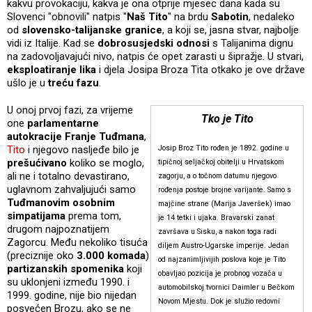
kakvu provokaciju, kakva je ona otprije mjesec dana kada su
Slovenci "obnovili" natpis "
Naš Tito
" na brdu
Sabotin
, nedaleko
od
slovensko-talijanske
granice
, a koji se, jasna stvar, najbolje
vidi iz Italije. Kad se
dobrosusjedski odnosi
s Talijanima dignu
na zadovoljavajući nivo, natpis će opet zarasti u šipražje. U stvari,
eksploatiranje lika
i djela Josipa Broza Tita otkako je ove države
ušlo je u
treću fazu
.
U onoj prvoj fazi, za vrijeme
Tko je Tito
one
parlamentarne
autokracije Franje Tuđmana
,
Tito
i njegovo nasljeđe bilo je
Josip Broz Tito rođen je 1892. godine u
prešućivano
koliko se moglo,
tipičnoj seljačkoj obitelji u Hrvatskom
ali ne i totalno devastirano,
zagorju, a o točnom datumu njegovo
uglavnom zahvaljujući samo
rođenja postoje brojne varijante. Samo s
Tuđmanovim
osobnim
majčine strane (Marija Javeršek) imao
simpatijama
prema tom,
je 14 tetki i ujaka. Bravarski zanat
drugom najpoznatijem
završava u Sisku, a nakon toga radi
Zagorcu. Među nekoliko tisuća
diljem Austro-Ugarske imperije. Jedan
(preciznije oko
3.000 komada
)
od najzanimljivijih poslova koje je Tito
partizanskih spomenika
koji
obavljao pozicija je probnog vozača u
su uklonjeni između 1990. i
automobilskoj tvornici Daimler u Bečkom
1999. godine, nije bio nijedan
Novom Mjestu. Dok je služio redovni
posvećen Brozu, ako se ne