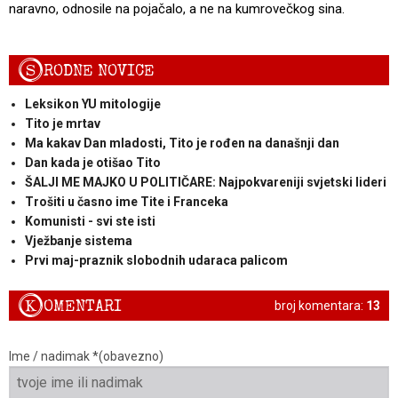
naravno, odnosile na pojačalo, a ne na kumrovečkog sina.
S
RODNE NOVICE
Leksikon YU mitologije
Tito je mrtav
Ma kakav Dan mladosti, Tito je rođen na današnji dan
Dan kada je otišao Tito
ŠALJI ME MAJKO U POLITIČARE: Najpokvareniji svjetski lideri
Trošiti u časno ime Tite i Franceka
Komunisti - svi ste isti
Vježbanje sistema
Prvi maj-praznik slobodnih udaraca palicom
K
OMENTARI
broj komentara:
13
Ime / nadimak *(obavezno)