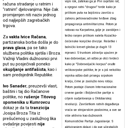
vojni rok, zatekao ga je Prvi svjetski rat,
računa stradanje u ratnim i
a njegovi ratni "drugovi" tvrde kako je
"ratnim" djelovanjima. Nije čak
prilikom puta na bojišnicu završio u
promijenjen niti naziv jednog
zatvoru petrovaradinske tvrđave zbog
od najljepših zagrebačkih
propagiranja antimilitarizma. Potom je
trgova.
ratovao na Karpatima, gdje je zarobljen i
teško ranjen prilikom naleta Kozačko-
Za
vakta Ivice Račana
,
čečenske konjičke divizije. Rešetke i
partizanska borba došla je do
prava glasa
, pa se tako
bolnički krevet gledao je dugih 13
službena politika sjetila i Broza.
mjeseci. S trunkom zdravlja upućen je
Važniji Vladini dužnosnici prvi
kao dobrovoljac, ali odbio je otići tvrdeći
put su posjećivali poneko
kako je "Dobrovoljački korpus" oruđe
okupljanje antifašista
, kao i
velikosrpske politike, te je s još nekoliko
sam predsjednik Republike.
vojnika odbio dati prisegu srpskom
kralju, čime je zaslužio novu robiju.
Ivo Sanader
, preuzevši vlast,
Potom postaje članom Internacionalne
baštini i taj dio Račanove
crvene garde i Boljševičke partije s
politike, no
rušenje Titovog
ciljem sudjelovanja u Oktobarskoj
spomenika u Kumrovcu
revoluciji. Završetkom ratnih događanja
dokaz je da ta
tranzicija
vraća se strojarskim poslovima, a sve se
Josipa Broza Tita iz
više aktivira kao dužnosnik
prešućenog u zaslužnog lika
Komunističke Partije Jugoslavije. S
ovdašnje povijesti
nije
aktiviranjem dolazi i do sve učestalijih