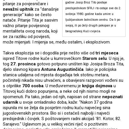
godine Josip Broz Tito postaje
pitanje za povjesničare i
predsjednikom SFRJ i to ostaje sve do 2.
nevažni upitnik
za "današnje
generacije" kako se često
svibnja 1980. godine kada umire u
natače. Pitanje Tita je sasvim
ljubljanskom bolničkom centru. Da li po
važno pitanje povijesnog
svojoj, ili po želji drugih pokopan je u
mentaliteta ovog naroda, koji
beogradskoj Kući cvijeća.
se za razliku od povijesti,
može mijenjati. I mijenja se, među ostalim, i eksplozivom.
Takva eksplozija se i dogodila prije nešto više od
tri mjeseca
ispred Titove rodne kuće u kumrovečkom
Starom selu
. U njoj je,
tog
27. prosinca
gotovo potpuno uništen kip Josipa Broza Tita,
djelo slavnog kipara
Antuna Augustinčića
. Iako je policijska
stanica udaljena od mjesta događaja tek stotinu metara,
počinitelji nikada nisu uhvaćeni, a obavijesni razgovori vođeni su
s otprilike
700 osoba
. U međuvremenu je
knjiga dojmova
u
Titovoj kući dobro popunjena, a neke od njih nismo mogli ne
spomenuti. Pa tako, jedan od njih, napisan od strane
nepoznati
udarnik
u svoje omladinsko doba, kaže: "Nakon 37 godina
ispunila mi se želja da posjetim rodnu kuću najvećeg sina
jugoslovenskih prostora. Bio si i ostaćeš najbolji i najveći
predsjednik i čovjek. S poštovanjem radni akcijaš '81. Kotor, 82.
Sarajevo." Uglavnom je, u velikoj većini riječ o pozitivnim