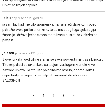
Hrvati ce uvijek popusit
miro
prije više od 21 godinu
ja sam bio kad nije bilo spomenika. moram reći da je Kumrovec
potražio svoju priliku u turizmu, te da mu zbog toga cjela regija,
županija i država jednostavno mora izać u susret. bez obzira na
povjest.
ja sam
prije više od 21 godinu
Slovenci kakvi god bili ne srame se svoje povijesti i ne traze krivicu u
Titovoj politici za stvari koje su tudjom zaslugom krenule krivo i
zavrsile krvavo. To sto Tito pojedincima smeta je samo dokaz
neprobudjene svijesti i neizivljenih nacionalistickih strasti.
ZALOSNO!!!
<
1
2
3
>