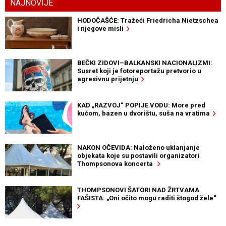
NAJNOVIJE
HODOČAŠĆE: Tražeći Friedricha Nietzschea
i njegove misli
BEČKI ZIDOVI–BALKANSKI NACIONALIZMI:
Susret koji je fotoreportažu pretvorio u
agresivnu prijetnju
KAD „RAZVOJ“ POPIJE VODU: More pred
kućom, bazen u dvorištu, suša na vratima
NAKON OČEVIDA: Naloženo uklanjanje
objekata koje su postavili organizatori
Thompsonova koncerta
THOMPSONOVI ŠATORI NAD ŽRTVAMA
FAŠISTA: „Oni očito mogu raditi štogod žele“