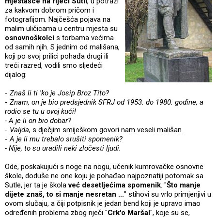
mjestašce na rijeci Sutli
, u potrazi
za kakvom dobrom pričom i
fotografijom. Najčešća pojava na
malim uličicama u centru mjesta su
osnovnoškolci
s torbama većima
od samih njih. S jednim od mališana,
koji po svoj prilici pohađa drugi ili
treći razred, vodili smo sljedeći
dijalog:
-
Znaš li ti 'ko je Josip Broz Tito?
-
Znam, on je bio predsjednik SFRJ od 1953. do 1980. godine, a
rodio se tu u ovoj kući!
- A je li on bio dobar?
-
Valjda
, s dječjim smiješkom govori nam veseli mališan.
-
A je li mu trebalo srušiti spomenik?
- Nije, to su uradili neki zločesti ljudi.
Ode, poskakujući s noge na nogu, učenik kumrovačke osnovne
škole, doduše ne one koju je pohađao najpoznatiji potomak sa
Sutle, jer ta je škola
već desetljećima spomenik
. "
Što manje
dijete znaš, to si manje nesretan ...
" stihovi su vrlo primjenjivi u
ovom slučaju, a čiji potpisnik je jedan bend koji je upravo imao
određenih problema zbog riječi "
Crk'o Maršal
", koje su se,