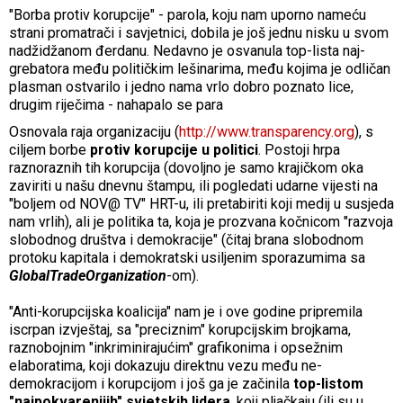
"Borba protiv korupcije" - parola, koju nam uporno nameću
strani promatrači i savjetnici, dobila je još jednu nisku u svom
nadžidžanom đerdanu. Nedavno je osvanula top-lista naj-
grebatora među političkim lešinarima, među kojima je odličan
plasman ostvarilo i jedno nama vrlo dobro poznato lice,
drugim riječima - nahapalo se para
Osnovala raja organizaciju (
http://www.transparency.org
), s
ciljem borbe
protiv korupcije u politici
. Postoji hrpa
raznoraznih tih korupcija (dovoljno je samo krajičkom oka
zaviriti u našu dnevnu štampu, ili pogledati udarne vijesti na
"boljem od NOV@ TV" HRT-u, ili pretabiriti koji medij u susjeda
nam vrlih), ali je politika ta, koja je prozvana kočnicom "razvoja
slobodnog društva i demokracije" (čitaj brana slobodnom
protoku kapitala i demokratski usiljenim sporazumima sa
GlobalTradeOrganization
-om).
"Anti-korupcijska koalicija" nam je i ove godine pripremila
iscrpan izvještaj, sa "preciznim" korupcijskim brojkama,
raznobojnim "inkriminirajućim" grafikonima i opsežnim
elaboratima, koji dokazuju direktnu vezu među ne-
demokracijom i korupcijom i još ga je začinila
top-listom
"najpokvarenijih" svjetskih lidera
, koji pljačkaju (ili su u