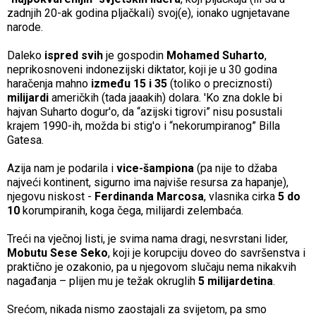
zadnjih 20-ak godina pljačkali) svoj(e), ionako ugnjetavane
narode.
Daleko
ispred svih
je gospodin
Mohamed Suharto
,
neprikosnoveni indonezijski diktator, koji je u 30 godina
haračenja mahno
između
15 i 35
(toliko o preciznosti)
milijardi
američkih (tada jaaakih) dolara. 'Ko zna dokle bi
hajvan Suharto dogur'o, da “azijski tigrovi” nisu posustali
krajem 1990-ih, možda bi stig'o i “nekorumpiranog” Billa
Gatesa.
Azija nam je podarila i
vice-šampiona
(pa nije to džaba
najveći kontinent, sigurno ima najviše resursa za hapanje),
njegovu niskost -
Ferdinanda Marcosa
, vlasnika cirka
5 do
10
korumpiranih, koga čega, milijardi zelembaća.
Treći na vječnoj listi, je svima nama dragi, nesvrstani lider,
Mobutu Sese Seko
, koji je korupciju doveo do savršenstva i
praktično je ozakonio, pa u njegovom slučaju nema nikakvih
nagađanja – plijen mu je težak okruglih
5 milijardetina
.
Srećom, nikada nismo zaostajali za svijetom, pa smo