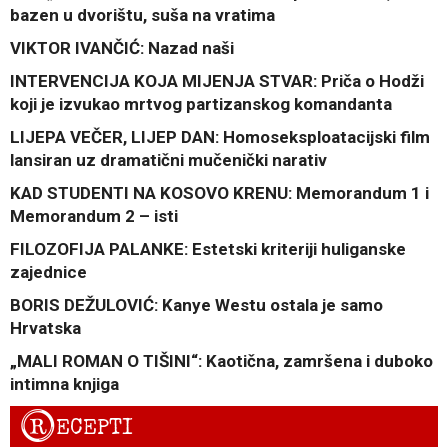
bazen u dvorištu, suša na vratima
VIKTOR IVANČIĆ: Nazad naši
INTERVENCIJA KOJA MIJENJA STVAR: Priča o Hodži
koji je izvukao mrtvog partizanskog komandanta
LIJEPA VEČER, LIJEP DAN: Homoseksploatacijski film
lansiran uz dramatični mučenički narativ
KAD STUDENTI NA KOSOVO KRENU: Memorandum 1 i
Memorandum 2 – isti
FILOZOFIJA PALANKE: Estetski kriteriji huliganske
zajednice
BORIS DEŽULOVIĆ: Kanye Westu ostala je samo
Hrvatska
„MALI ROMAN O TIŠINI“: Kaotična, zamršena i duboko
intimna knjiga
R
ECEPTI