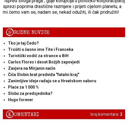
“ispred svoga praga”, gdje korupcija u političko-korporacijskoj
sprezi poprima drastične razmjere i prijeti cijelom planetu, a
mi ćemo vam se, nadam se, nekad odužiti, ili čak pridružiti!
S
RODNE NOVICE
Tko je taj Čedo?
Trošiti u časno ime Tite i Franceka
Turistički vodič za strance u BiH
Carlos Flores i deset Božjih zapovjedi
Zavjera na Mirjanin način
Čiča Slobin brat predviđa "fatalni kraj"
Zanimljive ideje rađaju se u Hrvatskom saboru
Plaće za 1 000 %
Slobu za predsjednika?
Hugo forever
K
OMENTARI
broj komentara:
2