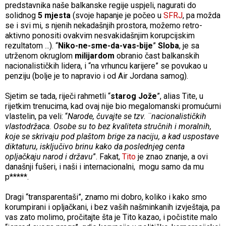
predstavnika naše balkanske regije uspjeli, nagurati do
solidnog
5 mjesta
(svoje hapanje je počeo u
SFRJ
, pa možda
se i svi mi, s njenih nekadašnjih prostora, možemo retro-
aktivno ponositi ovakvim nesvakidašnjim korupcijskim
rezultatom ...). “
Niko-ne-sme-da-vas-bije
”
Sloba
, je sa
utrženom okruglom
milijardom
obranio čast balkanskih
nacionalističkih lidera, i “na vrhuncu karijere” se povukao u
penziju (bolje je to napravio i od Air Jordana samog).
Sjetim se tada, riječi rahmetli “
starog Jože
”, alias Tite, u
rijetkim trenucima, kad ovaj nije bio megalomanski promućurni
vlastelin, pa veli: “
Narode, čuvajte se tzv. ¨nacionalističkih
vlastodržaca. Osobe su to bez kvaliteta stručnih i moralnih,
koje se skrivaju pod plaštom brige za naciju, a kad uspostave
diktaturu, isključivo brinu kako da poslednjeg centa
opljačkaju narod i državu
”. Fakat,
Tito
je znao znanje, a ovi
današnji fušeri, i naši i internacionalni, mogu samo da mu
p*****.
Dragi “transparentaši”, znamo mi dobro, koliko i kako smo
korumpirani i opljačkani, i bez vaših našminkanih izvještaja, pa
vas zato molimo, pročitajte šta je Tito kazao, i počistite malo