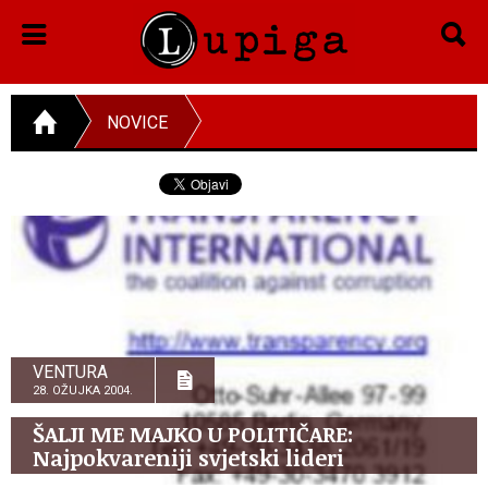
NOVICE
VENTURA
28. OŽUJKA 2004.
ŠALJI ME MAJKO U POLITIČARE:
Najpokvareniji svjetski lideri