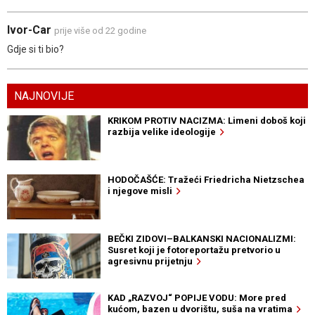
Ivor-Car
prije više od 22 godine
Gdje si ti bio?
NAJNOVIJE
KRIKOM PROTIV NACIZMA: Limeni doboš koji
razbija velike ideologije
HODOČAŠĆE: Tražeći Friedricha Nietzschea
i njegove misli
BEČKI ZIDOVI–BALKANSKI NACIONALIZMI:
Susret koji je fotoreportažu pretvorio u
agresivnu prijetnju
KAD „RAZVOJ“ POPIJE VODU: More pred
kućom, bazen u dvorištu, suša na vratima