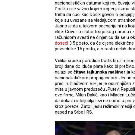
nacionalističkih datuma koji mu čuvaju vl
Dodiku nije važno kojem imperijalizmu slu
treba da čudi kad Dodik govori o odcjepl
koje su uvezane sa vladajućom stranko
Jasno je da u takvom scenariju ni na koj
elite. Govor o slobodi srpskog naroda i
računicom svesti na činjenicu da se u ok
doseći
3,5 posto, da će cijena električn
privrednike 15 posto, a o rastu nekih d
Velika srpska porodica Dodik broji milion
broji dane do iduće plate kako bi preživi
nalazi se
čitava tajkunska mašinerija
ko
nacionalističkom propagandom. Jedan od
pred Tužilaštvom BiH jer je osumnjičen z
mita u javnom preduzeću „Putevi Republike
ove firme, Milan Dakić, kao i Mladen Lučić
da dokaz rodoljublja leži ne samo u pris
kroz poreze. Zato i jesu režimski mediji
napad na Srbe i RS.