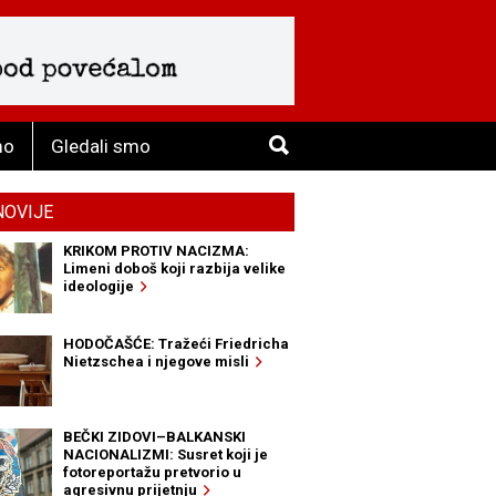
mo
Gledali smo
NOVIJE
KRIKOM PROTIV NACIZMA:
Limeni doboš koji razbija velike
ideologije
HODOČAŠĆE: Tražeći Friedricha
Nietzschea i njegove misli
BEČKI ZIDOVI–BALKANSKI
NACIONALIZMI: Susret koji je
fotoreportažu pretvorio u
agresivnu prijetnju