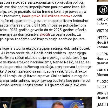
ast on se okreće senzacionalizmu i proruskoj politici.
ži sve dok god taj imperijalizam puni privatne kase. Ne
H
jenju, ako je poznato da su firme s kojima je povezan, a
m i kadrovima,
imale preko 100 miliona maraka
dobiti.
KAD „R
i način nije pametno ugroziti monopol prilivom federalne
kućom,
 zaštite interesa Srba u BiH (RS) može se jednostavnom
tobru 2024. godine govorilo da će 2025. godine inflacija
VIKTOR
e energije za domaćinstva
skočiti
za osam posto, za
INTERV
rugih cijena znaćemo već krajem druge sedmice januara.
Hodži 
koman
e koje je stvorila eksploatacijom radnika, dok radni čovjek
o. Ali kamo sreće da je Dodik jedini problem. Ispod njega
LIJEPA
ja živi na račun eksploatacije srpskog naroda toveći ga
Homose
 velikana srpskog nacionalizma, Nenad Nešić, našao se
dramat
a zloupotrebu službenog položaja, pranje novca i primanje
KAD S
 Srpske“. Zajedno sa njim pao je i veliki Srbin, direktor
Memora
, ali i brojni drugi čuvari srpstva. Čini se kako je moguće
vajanju rada radnika, nego i javnog budžeta kog puni narod
FILOZO
 odmah krenuli u hajku protiv BiH galameći da je sve ovo
huliga
BORIS 
Hrvats
„MALI 