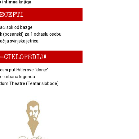
 intimna knjiga
ECEPTI
ći sok od bazge
k (bosanski) za 1 odraslu osobu
čija svinjska jetrica
-CIKLOPEDIJA
esni put Hitlerove 'klonje'
 - urbana legenda
dom Theatre (Teatar slobode)