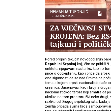
NEMANJA TUBONJIĆ
10. SIJEČNJA 2025.
ZA VJEČNOST ST
KROJENA: Bez RS
tajkuni i političk
Pored brojnih tekućih novogodišnjih bajki i
Republici Srpskoj
koji, čim se približi 
entitetu, njegovom nastanku, kao i o to
priče o odcjepljenju, kao i priče da srpsk
one sigurnosti da se nad Srbima ne počin
tema s kojom srpski nacionalisti plaše srp
činjenica. Jasenovac, kao i brojna druga
nacionalističkog terora koji smatra da
ukoliko na tom prostoru živi neko drugi, n
razliku od Drugog svjetskog rata, kada je
zemlja pripada svima kroz samoupravljanj