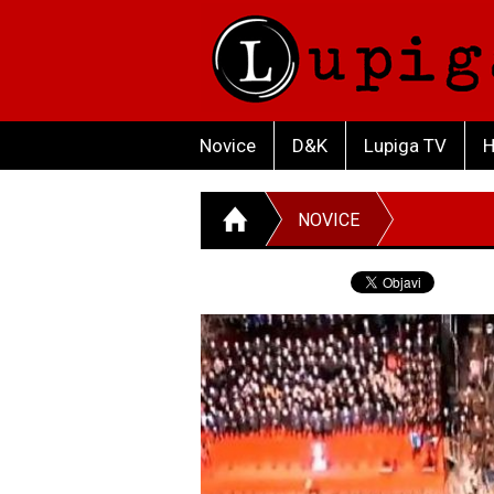
Novice
D&K
Lupiga TV
H
NOVICE