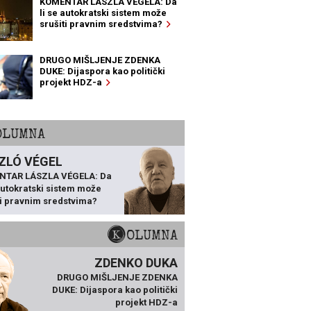
KOMENTAR LÁSZLA VÉGELA: Da
li se autokratski sistem može
srušiti pravnim sredstvima?
DRUGO MIŠLJENJE ZDENKA
DUKE: Dijaspora kao politički
projekt HDZ-a
KOLUMNA
ZLÓ VÉGEL
NTAR LÁSZLA VÉGELA: Da
 autokratski sistem može
ti pravnim sredstvima?
KOLUMNA
ZDENKO DUKA
DRUGO MIŠLJENJE ZDENKA
DUKE: Dijaspora kao politički
projekt HDZ-a