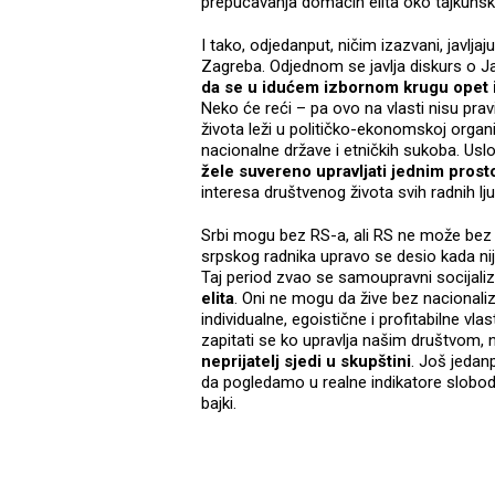
prepucavanja domaćih elita oko tajkunske
I tako, odjedanput, ničim izazvani, javljaj
Zagreba. Odjednom se javlja diskurs o Ja
da se u idućem izbornom krugu opet iza
Neko će reći – pa ovo na vlasti nisu prav
života leži u političko-ekonomskoj organ
nacionalne države i etničkih sukoba. Usl
žele suvereno upravljati jednim prost
interesa društvenog života svih radnih 
Srbi mogu bez RS-a, ali RS ne može bez tij
srpskog radnika upravo se desio kada nij
Taj period zvao se samoupravni socijal
elita
. Oni ne mogu da žive bez nacional
individualne, egoistične i profitabilne vl
zapitati se ko upravlja našim društvom, 
neprijatelj sjedi u skupštini
. Još jedan
da pogledamo u realne indikatore slobodn
bajki.