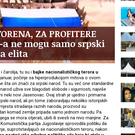
VORENA, ZA PROFITERE
-a ne mogu samo srpski
a elita
 čarolija, tu su i
bajke nacionalističkog terora u
9. januar, počinje sa hiperprodukcijom mitova o ovom
me šta on znači za srpski narod. Tu su već one standardne
i narod uživa sve blagodati slobode i sigurnosti, najviše
i neki novi Jasenovac. Ovaj strah je ujedno i primarna
ski narod, ali pri tome zaboravljaju nekoliko istorijskih
 mjesta stradanja raznih naroda, proizvod su
 jedan komad zemlje pripada samo jednom narodu. Pa
jega se mora otjerati, ubiti ili svesti na nivo manjine. Za
 Komunistička partija Jugoslavije sprovodila politiku da
e, suprotstavljajući se nacionalističkom teroru, nakon