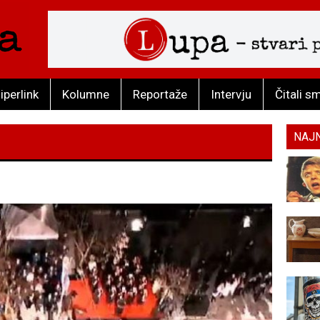
iperlink
Kolumne
Reportaže
Intervju
Čitali s
NAJ