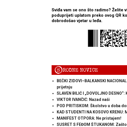
Sviđa vam se ono što radimo? Želite v
poduprijeti uplatom preko ovog QR kod
dobrodošao vjetar u leđa.
S
RODNE NOVICE
BEČKI ZIDOVI–BALKANSKI NACIONALIZMI
prijetnju
SLAVEN BILIĆ I „DOVOLJNO DESNO“: Ka
VIKTOR IVANČIĆ: Nazad naši
POD PRITISKOM: Školstvo u doba domol
KAD STUDENTI NA KOSOVO KRENU: M
MANIFEST OTPORA: Ne pristajem!
SUSRET S FEĐOM ŠTUKANOM: Zašto je