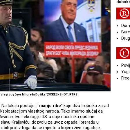
duboko
R
Doma
Bure
Druga
E
Povij
Yugo
Free
a, dragi bog čuva Milorada Dodika"(SCREENSHOT: RTRS)
. Na lokalu postoje i
"manje ribe"
koje dižu trobojku zarad
 eksploatacijom vlastitog naroda. Tako imamo slučaj da
evinarstvo i ekologiju RS-a daje načelniku opštine
oslavu Kraljeviću, dozvolu za uvoz otpada i preradu u
 bili protiv toga da se mjesto u kojem žive zagađuje.