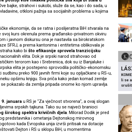
ne postoji više nikakva politička sila koja bi stala u
 Ove bajke, strahovi i sukobi, služe da se, kao i do sada, u
e vladavine, otkloni pažnja sa socijalnih problema u kojima
tičke ekonomije, da se ratna i poslijeratna BiH stvarala na
je svoj kurs okrenula prema građansko-privatnom okviru
kom i javnom diskursu ona je nastavila sa birokratskom
faze SFRJ, a prema kantonima i entitetima oblikovala je
 straha kako bi
što efikasnije sprovela tranzicijsku
 nacionalnih elita. Dok je srpski narod strahovao od
stičkim terorom kao i Srebrenica, dok su iz Banjaluke i
 srpska elita je postepeno sprovodila političko-ekonomsku
LÁS
i sudbinu preko 900 javnih firmi koje su opljačkane u RS-u,
KOME
a neku opširnu knjigu. Sva priča kako jedan komad zemlje
li se
 se pokazalo da zemlja pripada onome ko njom upravlja.
sruši
 9. januara
u RS je "Za vječnost stvorena", a ovaj slogan
evima srpskih tajkuna. Tako su se najveći branioci
 širokog spektra krivičnih djela
. Milorad Dodik je pred
g predstavnika i ometanja Dejtonskog mirovnog
ogotovo kada Evropska unija izvrši pritisak na dotacije
poštovati Dejton i RS u sklopu BiH, u momentima