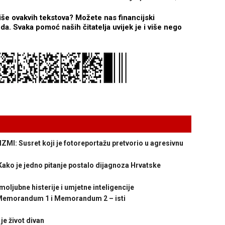
iše ovakvih tekstova? Možete nas financijski
a. Svaka pomoć naših čitatelja uvijek je i više nego
: Susret koji je fotoreportažu pretvorio u agresivnu
ko je jedno pitanje postalo dijagnoza Hrvatske
jubne histerije i umjetne inteligencije
emorandum 1 i Memorandum 2 – isti
 život divan