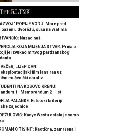
IPERLINK
AZVOJ“ POPIJE VODU: More pred
 bazen u dvorištu, suša na vratima
 IVANČIĆ: Nazad naši
ENCIJA KOJA MIJENJA STVAR: Priča o
koji je izvukao mrtvog partizanskog
danta
 VEČER, LIJEP DAN:
ksploatacijski film lansiran uz
ični mučenički narativ
TUDENTI NA KOSOVO KRENU:
ndum 1 i Memorandum 2 – isti
FIJA PALANKE: Estetski kriteriji
nske zajednice
DEŽULOVIĆ: Kanye Westu ostala je samo
ka
ROMAN O TIŠINI“: Kaotična, zamršena i