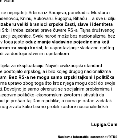
 vlasti.
u se neprijatelji Srbima iz Sarajeva, ponekad iz Mostara i
senovcu, Kninu, Vukovaru, Bugojnu, Bihaću … a sve u cilju
beru veliki branioci srpske časti, slave i identiteta
.
i Srbi i treba izabrati prave čuvare RS-a. Tajna društvenog
izaciji zajednice. Svaki narod može bez nacionalizma, bez
ov toga jeste
oduzimanje vladavine pojedincima koji
orom za svoju korist
, te uspostavljanje vladavine opšteg
ljudi za dostojanstvenim opstankom.
ela za eksploataciju. Najviši civilizacijski standard
e postojalo srpskog, a i bilo kojeg drugog nacionalizma.
izam.
Bez RS-a ne mogu samo srpski tajkuni i politička
izma upravo zbog toga što kroz njega mogu doći do svoje
asti. Dovoljno je samo okrenuti se socijalnim problemima i
njegovim političko-ekonomskim životom i shvatiti da
put je prošao taj Dan republike, a nama je ostao zadatak
og života kako bismo probili zastore nacionalističkih
Lupiga.Com
Naslovna fotografija: screenshot/RTRS