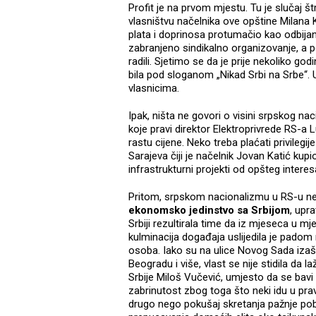
Profit je na prvom mjestu. Tu je slučaj št
vlasništvu načelnika ove opštine Milana 
plata i doprinosa protumačio kao odbijan
zabranjeno sindikalno organizovanje, a p
radili. Sjetimo se da je prije nekoliko g
bila pod sloganom „Nikad Srbi na Srbe“. 
vlasnicima.
Ipak, ništa ne govori o visini srpskog n
koje pravi direktor Elektroprivrede RS-a
rastu cijene. Neko treba plaćati privileg
Sarajeva čiji je načelnik Jovan Katić kup
infrastrukturni projekti od opšteg inter
Pritom, srpskom nacionalizmu u RS-u ne 
ekonomsko jedinstvo sa Srbijom
, upr
Srbiji rezultirala time da iz mjeseca u mje
kulminacija događaja uslijedila je padom
osoba. Iako su na ulice Novog Sada izašle
Beogradu i više, vlast se nije stidila da 
Srbije Miloš Vučević, umjesto da se bavi
zabrinutost zbog toga što neki idu u pra
drugo nego pokušaj skretanja pažnje pobu