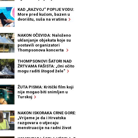
KAD „RAZVOJ“ POPIJE VODU:
More pred kućom, bazen u
dvorištu, suša na vratima
NAKON OČEVIDA: Naloženo
uklanjanje objekata koje su
postavili organizatori
Thompsonova koncerta
THOMPSONOVI ŠATORI NAD
ŽRTVAMA FAŠISTA: „Oni očito
mogu raditi štogod žele“
ŽUTA PISMA: Kritički film koji
nije mogao biti snimljen u
Turskoj
NAKON ISKORAKA CRNE GORE:
„Vrijeme je da i Hrvatska
razgovara o utjecaju
menstruacije na radni život
žena“