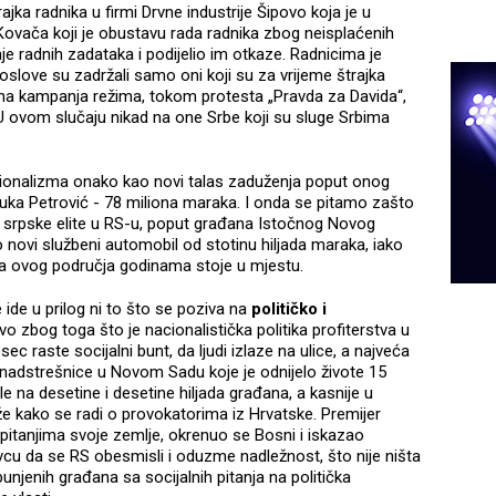
rajka radnika u firmi Drvne industrije Šipovo koja je u
Kovača koji je obustavu rada radnika zbog neisplaćenih
je radnih zadataka i podijelio im otkaze. Radnicima je
oslove su zadržali samo oni koji su za vrijeme štrajka
odina kampanja režima, tokom protesta „Pravda za Davida“,
U ovom slučaju nikad na one Srbe koji su sluge Srbima
acionalizma onako kao novi talas zaduženja poput onog
 Luka Petrović - 78 miliona maraka. I onda se pitamo zašto
ije srpske elite u RS-u, poput građana Istočnog Novog
io novi službeni automobil od stotinu hiljada maraka, iako
esa ovog područja godinama stoje u mjestu.
ide u prilog ni to što se poziva na
političko i
avo zbog toga što je nacionalistička politika profiterstva u
sec raste socijalni bunt, da ljudi izlaze na ulice, a najveća
 nadstrešnice u Novom Sadu koje je odnijelo živote 15
 na desetine i desetine hiljada građana, a kasnije u
laže kako se radi o provokatorima iz Hrvatske. Premijer
 pitanjima svoje zemlje, okrenuo se Bosni i iskazao
vcu da se RS obesmisli i oduzme nadležnost, što nije ništa
njenih građana sa socijalnih pitanja na politička