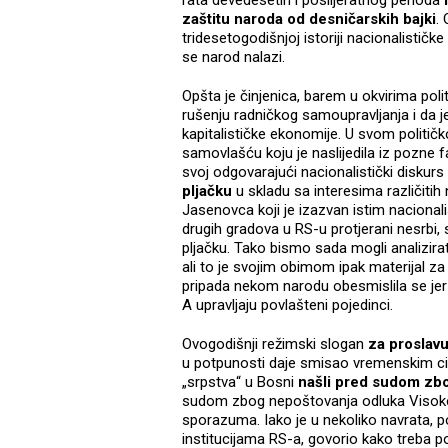
rata devedesetih i poslijeratnog perioda
zaštitu naroda od desničarskih bajki
.
tridesetogodišnjoj istoriji nacionalističk
se narod nalazi.
Opšta je činjenica, barem u okvirima poli
rušenju radničkog samoupravljanja i da 
kapitalističke ekonomije. U svom politič
samovlašću koju je naslijedila iz pozne 
svoj odgovarajući nacionalistički diskurs
pljačku
u skladu sa interesima različitih
Jasenovca koji je izazvan istim nacionali
drugih gradova u RS-u protjerani nesrbi,
pljačku. Tako bismo sada mogli analizirat
ali to je svojim obimom ipak materijal z
pripada nekom narodu obesmislila se jer
A upravljaju povlašteni pojedinci.
Ovogodišnji režimski slogan
za proslavu
u potpunosti daje smisao vremenskim cilj
„srpstva“ u Bosni
našli pred sudom zbog
sudom zbog nepoštovanja odluka Visoko
sporazuma. Iako je u nekoliko navrata, p
institucijama RS-a, govorio kako treba 