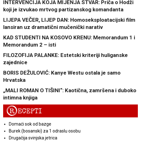
INTERVENCIJA KOJA MIJENJA STVAR: Priča o Hodži
koji je izvukao mrtvog partizanskog komandanta
LIJEPA VEČER, LIJEP DAN: Homoseksploatacijski film
lansiran uz dramatični mučenički narativ
KAD STUDENTI NA KOSOVO KRENU: Memorandum 1 i
Memorandum 2 – isti
FILOZOFIJA PALANKE: Estetski kriteriji huliganske
zajednice
BORIS DEŽULOVIĆ: Kanye Westu ostala je samo
Hrvatska
„MALI ROMAN O TIŠINI“: Kaotična, zamršena i duboko
intimna knjiga
R
ECEPTI
Domaći sok od bazge
Burek (bosanski) za 1 odraslu osobu
Drugačija svinjska jetrica