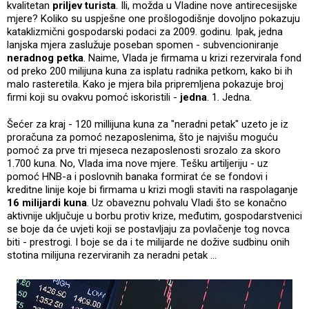
kvalitetan
priljev turista
. Ili, možda u Vladine nove antirecesijske
mjere? Koliko su uspješne one prošlogodišnje dovoljno pokazuju
kataklizmični gospodarski podaci za 2009. godinu. Ipak, jedna
lanjska mjera zaslužuje poseban spomen - subvencioniranje
neradnog petka
. Naime, Vlada je firmama u krizi rezervirala fond
od preko 200 milijuna kuna za isplatu radnika petkom, kako bi ih
malo rasteretila. Kako je mjera bila pripremljena pokazuje broj
firmi koji su ovakvu pomoć iskoristili -
jedna
. 1. Jedna.
Šećer za kraj - 120 millijuna kuna za "neradni petak" uzeto je iz
proračuna za pomoć nezaposlenima, što je najvišu moguću
pomoć za prve tri mjeseca nezaposlenosti srozalo za skoro
1.700 kuna. No, Vlada ima nove mjere. Tešku artiljeriju - uz
pomoć HNB-a i poslovnih banaka formirat će se fondovi i
kreditne linije koje bi firmama u krizi mogli staviti na raspolaganje
16 milijardi kuna
. Uz obaveznu pohvalu Vladi što se konačno
aktivnije uključuje u borbu protiv krize, međutim, gospodarstvenici
se boje da će uvjeti koji se postavljaju za povlačenje tog novca
biti - prestrogi. I boje se da i te milijarde ne dožive sudbinu onih
stotina milijuna rezerviranih za neradni petak ...