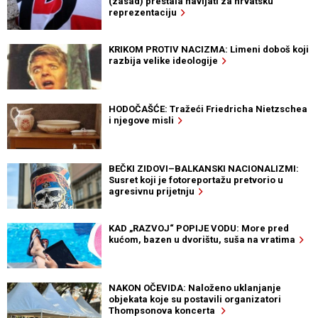
(zasad) prestala navijati za hrvatsku
reprezentaciju
KRIKOM PROTIV NACIZMA: Limeni doboš koji
razbija velike ideologije
HODOČAŠĆE: Tražeći Friedricha Nietzschea
i njegove misli
BEČKI ZIDOVI–BALKANSKI NACIONALIZMI:
Susret koji je fotoreportažu pretvorio u
agresivnu prijetnju
KAD „RAZVOJ“ POPIJE VODU: More pred
kućom, bazen u dvorištu, suša na vratima
NAKON OČEVIDA: Naloženo uklanjanje
objekata koje su postavili organizatori
Thompsonova koncerta