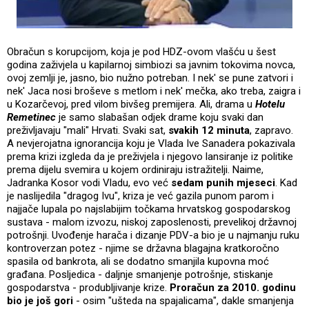
Obračun s korupcijom, koja je pod HDZ-ovom vlašću u šest
godina zaživjela u kapilarnoj simbiozi sa javnim tokovima novca,
ovoj zemlji je, jasno, bio nužno potreban. I nek' se pune zatvori i
nek' Jaca nosi broševe s metlom i nek' mečka, ako treba, zaigra i
u Kozarčevoj, pred vilom bivšeg premijera. Ali, drama u
Hotelu
Remetinec
je samo slabašan odjek drame koju svaki dan
preživljavaju "mali" Hrvati. Svaki sat,
svakih 12 minuta
, zapravo.
A nevjerojatna ignorancija koju je Vlada Ive Sanadera pokazivala
prema krizi izgleda da je preživjela i njegovo lansiranje iz politike
prema dijelu svemira u kojem ordiniraju istražitelji. Naime,
Jadranka Kosor vodi Vladu, evo već
sedam punih mjeseci
. Kad
je naslijedila "dragog Ivu", kriza je već gazila punom parom i
najjače lupala po najslabijim točkama hrvatskog gospodarskog
sustava - malom izvozu, niskoj zaposlenosti, prevelikoj državnoj
potrošnji. Uvođenje harača i dizanje PDV-a bio je u najmanju ruku
kontroverzan potez - njime se državna blagajna kratkoročno
spasila od bankrota, ali se dodatno smanjila kupovna moć
građana. Posljedica - daljnje smanjenje potrošnje, stiskanje
gospodarstva - produbljivanje krize.
Proračun za 2010. godinu
bio je još gori
- osim "ušteda na spajalicama", dakle smanjenja