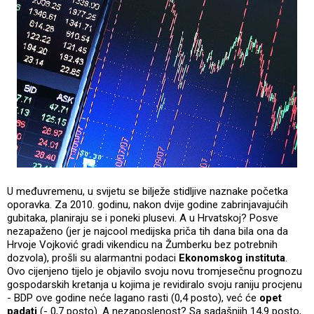
U međuvremenu, u svijetu se bilježe stidljive naznake početka
oporavka. Za 2010. godinu, nakon dvije godine zabrinjavajućih
gubitaka, planiraju se i poneki plusevi. A u Hrvatskoj? Posve
nezapaženo (jer je najcool medijska priča tih dana bila ona da
Hrvoje Vojković gradi vikendicu na Žumberku bez potrebnih
dozvola), prošli su alarmantni podaci
Ekonomskog instituta
.
Ovo cijenjeno tijelo je objavilo svoju novu tromjesečnu prognozu
gospodarskih kretanja u kojima je revidiralo svoju raniju procjenu
- BDP ove godine neće lagano rasti (0,4 posto), već će
opet
padati
(- 0,7 posto). A nezaposlenost? Sa sadašnjih 14,9 posto,