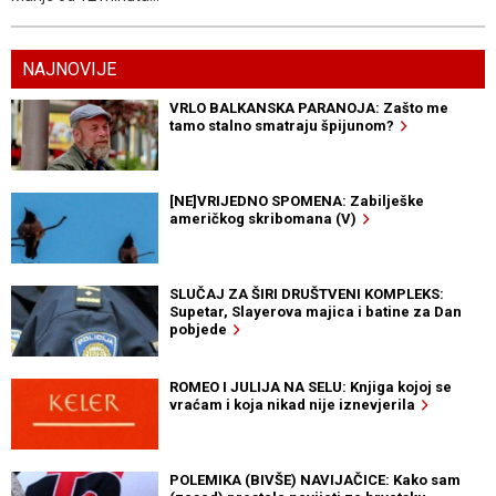
NAJNOVIJE
VRLO BALKANSKA PARANOJA: Zašto me
tamo stalno smatraju špijunom?
[NE]VRIJEDNO SPOMENA: Zabilješke
američkog skribomana (V)
SLUČAJ ZA ŠIRI DRUŠTVENI KOMPLEKS:
Supetar, Slayerova majica i batine za Dan
pobjede
ROMEO I JULIJA NA SELU: Knjiga kojoj se
vraćam i koja nikad nije iznevjerila
POLEMIKA (BIVŠE) NAVIJAČICE: Kako sam