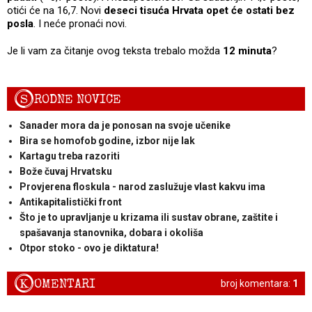
otići će na 16,7. Novi
deseci tisuća Hrvata opet će ostati bez
posla
. I neće pronaći novi.
Je li vam za čitanje ovog teksta trebalo možda
12 minuta
?
S
RODNE NOVICE
Sanader mora da je ponosan na svoje učenike
Bira se homofob godine, izbor nije lak
Kartagu treba razoriti
Bože čuvaj Hrvatsku
Provjerena floskula - narod zaslužuje vlast kakvu ima
Antikapitalistički front
Što je to upravljanje u krizama ili sustav obrane, zaštite i
spašavanja stanovnika, dobara i okoliša
Otpor stoko - ovo je diktatura!
K
OMENTARI
broj komentara:
1