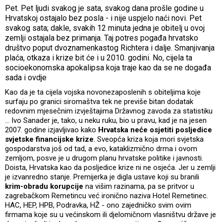
Pet. Pet ljudi svakog je sata, svakog dana prošle godine u
Hrvatskoj ostajalo bez posla - i nije uspjelo naći novi. Pet
svakog sata; dakle, svakih 12 minuta jedna je obitelj u ovoj
zemlji ostajala bez primanja. Taj potres pogađa hrvatsko
društvo poput dvoznamenkastog Richtera i dalje. Smanjivanja
plaća, otkaza i krize bit će i u 2010. godini. No, cijela ta
socioekonomska apokalipsa koja traje kao da se ne događa
sada i ovdje
Kao da je ta cijela vojska novonezaposlenih s obiteljima koje
surfaju po granici siromaštva tek ne previše bitan dodatak
redovnim mjesečnim izvještajima Državnog zavoda za statistiku
... Ivo Sanader je, tako, u neku ruku, bio u pravu, kad je na jesen
2007. godine izjavljivao kako
Hrvatska neće osjetiti posljedice
svjetske financijske krize
. Sveopća kriza koja mori svjetska
gospodarstva još od tad, a evo, kataklizmično drma i ovom
zemljom, posve je u drugom planu hrvatske politike i javnosti.
Doista, Hrvatska kao da posljedice krize ni ne osjeća. Jer u zemlji
je izvanredno stanje. Premijerka je digla ustave koji su branili
krim-obradu korupcije
na višim razinama, pa se pritvor u
zagrebačkom Remetincu već ironično naziva Hotel Remetinec.
HAC, HEP, HPB, Podravka, HŽ - ono zajedničko svim ovim
firmama koje su u većinskom ili djelomičnom vlasništvu države je