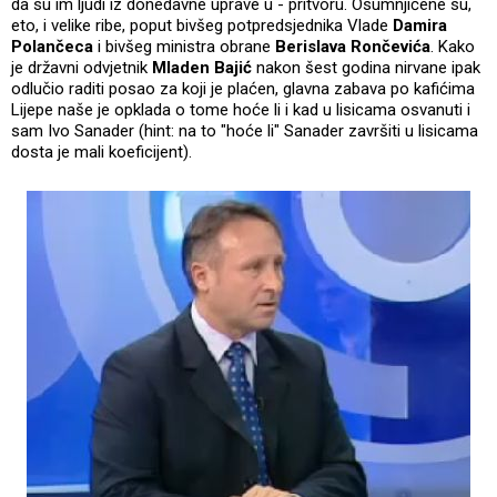
da su im ljudi iz donedavne uprave u - pritvoru. Osumnjičene su,
eto, i velike ribe, poput bivšeg potpredsjednika Vlade
Damira
Polančeca
i bivšeg ministra obrane
Berislava Rončevića
. Kako
je državni odvjetnik
Mladen Bajić
nakon šest godina nirvane ipak
odlučio raditi posao za koji je plaćen, glavna zabava po kafićima
Lijepe naše je opklada o tome hoće li i kad u lisicama osvanuti i
sam Ivo Sanader (hint: na to "hoće li" Sanader završiti u lisicama
dosta je mali koeficijent).