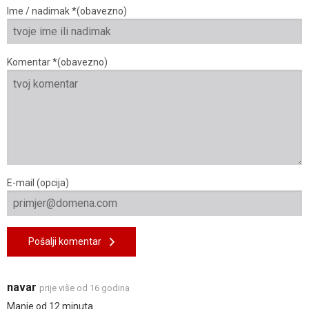
Ime / nadimak *(obavezno)
Komentar *(obavezno)
E-mail (opcija)
Pošalji komentar
navar
prije više od 16 godina
Manje od 12 minuta...