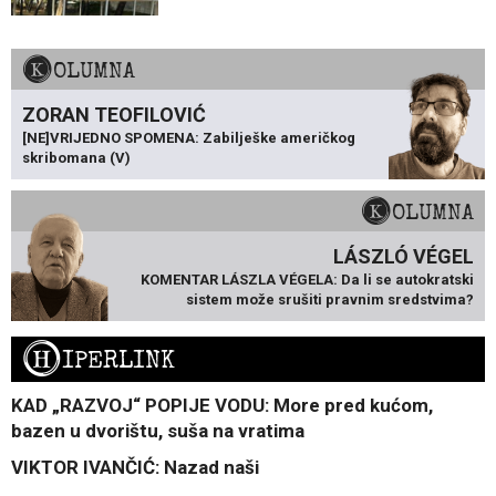
KOLUMNA
ZORAN TEOFILOVIĆ
[NE]VRIJEDNO SPOMENA: Zabilješke američkog
skribomana (V)
KOLUMNA
LÁSZLÓ VÉGEL
KOMENTAR LÁSZLA VÉGELA: Da li se autokratski
sistem može srušiti pravnim sredstvima?
H
IPERLINK
KAD „RAZVOJ“ POPIJE VODU: More pred kućom,
bazen u dvorištu, suša na vratima
VIKTOR IVANČIĆ: Nazad naši