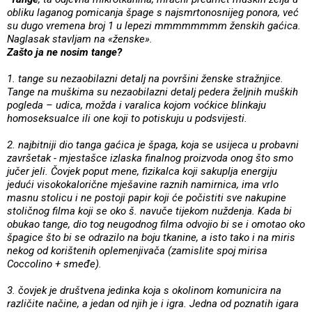
obliku laganog pomicanja špage s najsmrtonosnijeg ponora, već
su dugo vremena broj 1 u lepezi mmmmmmmm ženskih gaćica.
Naglasak stavljam na «ženske».
Zašto ja ne nosim tange?
1. tange su nezaobilazni detalj na površini ženske stražnjice.
Tange na muškima su nezaobilazni detalj pedera željnih muških
pogleda – udica, možda i varalica kojom voćkice blinkaju
homoseksualce ili one koji to potiskuju u podsvijesti.
2. najbitniji dio tanga gaćica je špaga, koja se usijeca u probavni
završetak - mjestašce izlaska finalnog proizvoda onog što smo
jučer jeli. Čovjek poput mene, fizikalca koji sakuplja energiju
jedući visokokalorične mješavine raznih namirnica, ima vrlo
masnu stolicu i ne postoji papir koji će počistiti sve nakupine
stoličnog filma koji se oko š. navuče tijekom nuždenja. Kada bi
obukao tange, dio tog neugodnog filma odvojio bi se i omotao oko
špagice što bi se odrazilo na boju tkanine, a isto tako i na miris
nekog od korištenih oplemenjivača (zamislite spoj mirisa
Coccolino + smeđe).
3. čovjek je društvena jedinka koja s okolinom komunicira na
različite načine, a jedan od njih je i igra. Jedna od poznatih igara