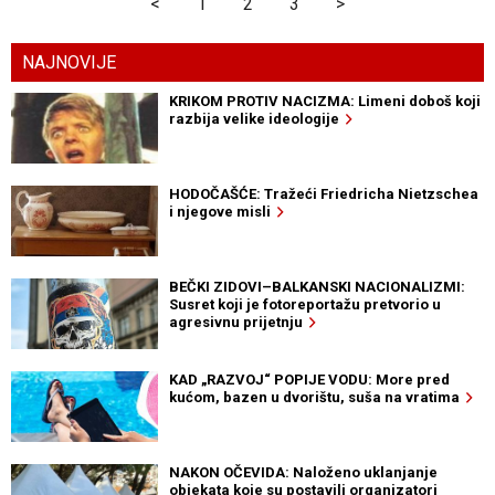
<
1
2
3
>
NAJNOVIJE
KRIKOM PROTIV NACIZMA: Limeni doboš koji
razbija velike ideologije
HODOČAŠĆE: Tražeći Friedricha Nietzschea
i njegove misli
BEČKI ZIDOVI–BALKANSKI NACIONALIZMI:
Susret koji je fotoreportažu pretvorio u
agresivnu prijetnju
KAD „RAZVOJ“ POPIJE VODU: More pred
kućom, bazen u dvorištu, suša na vratima
NAKON OČEVIDA: Naloženo uklanjanje
objekata koje su postavili organizatori