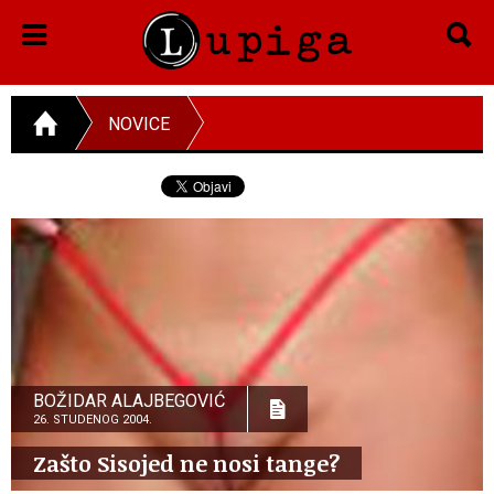
NOVICE
BOŽIDAR ALAJBEGOVIĆ
26. STUDENOG 2004.
Zašto Sisojed ne nosi tange?