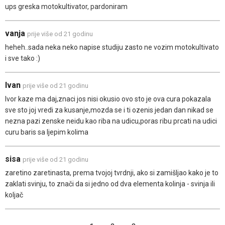
ups greska motokultivator, pardoniram
vanja
prije više od 21 godinu
heheh..sada neka neko napise studiju zasto ne vozim motokultivato
i sve tako :)
Ivan
prije više od 21 godinu
Ivor kaze ma daj,znaci jos nisi okusio ovo sto je ova cura pokazala
sve sto joj vredi za kusanje,mozda se i ti ozenis jedan dan nikad se
nezna pazi zenske neidu kao riba na udicu,poras ribu prcati na udici
curu baris sa ljepim kolima
sisa
prije više od 21 godinu
zaretino zaretinasta, prema tvojoj tvrdnji, ako si zamišljao kako je to
zaklati svinju, to znači da si jedno od dva elementa kolinja - svinja ili
koljač