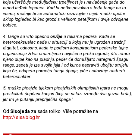
koja učvršćuje međuljudsku trpeljivost je i navlačenje gaća do
ispod leđnih lopatica. Kad bi netko povukao s leđa tange na tu
visinu, mošnje bi se automatski razdvojile i cijeli muški spolni
sklop izgledao bi kao grozd s velikom peteljkom i dvije odvojene
bobice.
4. tange su vrlo opasno
oružje
u rukama pedera. Kada se
heteroseksualac nađe u situaciji u kojoj mu je ugrožen stražnji
dignitet, odnosno, kada je podlom konspiracijom pederske tajne
organizacije žrtva omamljena i ovješena preko ograde, što istura
njeno dupe kao na pladnju, peder će domišljato nategnuti špagu
tange, zapeti je iza svojih jaja i od kurca napraviti ubojitu strijelu
koja će, odapeta pomoću tanga špage, jače i silovitije rasturiti
heterosfinkter.
5. muške picajzle tijekom picajzliskih olimpijskih igara ne mogu
preskakati šupčani kanjon (koji se nalazi između dva guzna brda),
jer im je putanju prepriječila špaga."
Od
Sisojeda
za sada toliko. Više potražite na
http://sisa.blog.hr
.