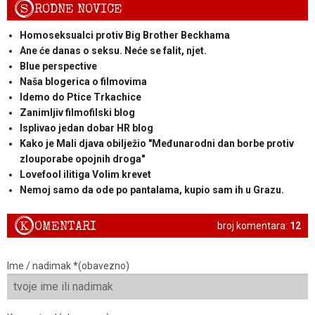
S
RODNE NOVICE
Homoseksualci protiv Big Brother Beckhama
Ane će danas o seksu. Neće se falit, njet.
Blue perspective
Naša blogerica o filmovima
Idemo do Ptice Trkachice
Zanimljiv filmofilski blog
Isplivao jedan dobar HR blog
Kako je Mali djava obilježio "Međunarodni dan borbe protiv
zlouporabe opojnih droga"
Lovefool ilitiga Volim krevet
Nemoj samo da ode po pantalama, kupio sam ih u Grazu.
K
OMENTARI
broj komentara:
12
Ime / nadimak *(obavezno)