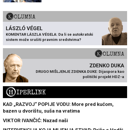
KOLUMNA
LÁSZLÓ VÉGEL
KOMENTAR LÁSZLA VÉGELA: Da li se autokratski
sistem može srušiti pravnim sredstvima?
KOLUMNA
ZDENKO DUKA
DRUGO MIŠLJENJE ZDENKA DUKE: Dijaspora kao
politički projekt HDZ-a
H
IPERLINK
KAD „RAZVOJ“ POPIJE VODU: More pred kućom,
bazen u dvorištu, suša na vratima
VIKTOR IVANČIĆ: Nazad naši
INTERVENCIJA KOJA MIJENJA STVAR: Priča o Hodži