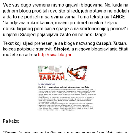
Već vas dugo vremena nismo gnjavili blogovima. No, kada na
jednom blogu pročitah ovo što slijedi, jednostavno ne odoljeh
a da to ne podijelim sa svima vama. Tema teksta su TANGE
"ta odjevna mikrotkanina, mračni predmet muških želja u
obliku laganog pomicanja špage s najsmrtonosnijeg ponora" i
u njemu Sisojed pojašnjava zašto on ne nosi tange
Tekst koji slijedi prenesen je sa bloga nazvanog
Časopis Tarzan
,
kojega potpisuje stanoviti
Sisojed
, a njegova blogojavljanja čitati
možete na adresi
http://sisa.blog.hr
.
Pa kaže:
"
Tange
, ta odjevna mikrotkanina, mračni predmet muških želja u