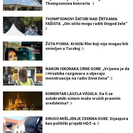
Thompsonova koncerta
THOMPSONOVI ŠATORI NAD ŽRTVAMA
FAŠISTA: „Oni očito mogu raditi štogod žele“
ŽUTA PISMA: Kritički film koji nije mogao biti
snimljen u Turskoj
NAKON ISKORAKA CRNE GORE: „Vrijeme je da
i Hrvatska razgovara o utjecaju
menstruacije na radni život žena“
KOMENTAR LÁSZLA VÉGELA: Da li se
autokratski sistem može srušiti pravnim
sredstvima?
DRUGO MIŠLJENJE ZDENKA DUKE: Dijaspora
kao politički projekt HDZ-a