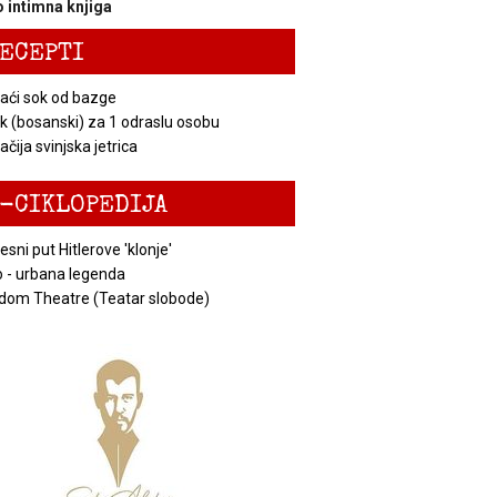
 intimna knjiga
ECEPTI
ći sok od bazge
k (bosanski) za 1 odraslu osobu
čija svinjska jetrica
-CIKLOPEDIJA
esni put Hitlerove 'klonje'
 - urbana legenda
dom Theatre (Teatar slobode)