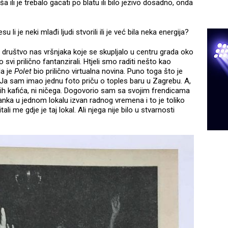
ša ili je trebalo gacati po blatu ili bilo jezivo dosadno, onda
u li je neki mlađi ljudi stvorili ili je već bila neka energija?
ilo društvo nas vršnjaka koje se skupljalo u centru grada oko
svi prilično fantanzirali. Htjeli smo raditi nešto kao
da je
Polet
bio prilično virtualna novina. Puno toga što je
o. Ja sam imao jednu foto priču o toples baru u Zagrebu. A,
šnjih kafića, ni ničega. Dogovorio sam sa svojim frendicama
anka u jednom lokalu izvan radnog vremena i to je toliko
tali me gdje je taj lokal. Ali njega nije bilo u stvarnosti