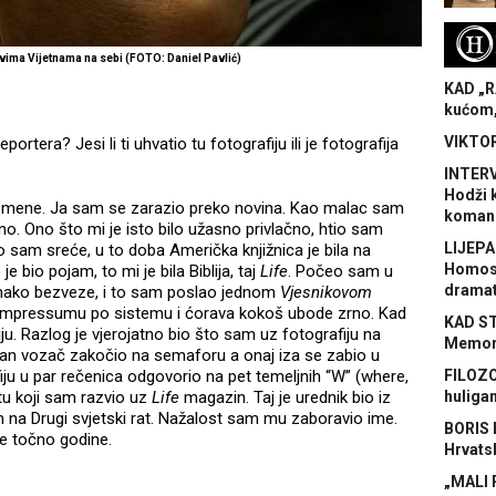
H
vima Vijetnama na sebi (FOTO: Daniel Pavlić)
KAD „R
kućom,
VIKTOR
ortera? Jesi li ti uhvatio tu fotografiju ili je fotografija
INTERV
Hodži 
la mene. Ja sam se zarazio preko novina. Kao malac sam
koman
tno. Ono što mi je isto bilo užasno privlačno, htio sam
LIJEPA
o sam sreće, u to doba Američka knjižnica je bila na
Homose
 je bio pojam, to mi je bila Biblija, taj
Life
. Počeo sam u
dramat
onako bezveze, i to sam poslao jednom
Vjesnikovom
 impressumu po sistemu i ćorava kokoš ubode zrno. Kad
KAD S
. Razlog je vjerojatno bio što sam uz fotografiju na
Memora
edan vozač zakočio na semaforu a onaj iza se zabio u
iju u par rečenica odgovorio na pet temeljnih “W” (where,
FILOZO
tu koji sam razvio uz
Life
magazin. Taj je urednik bio iz
huliga
m na Drugi svjetski rat. Nažalost sam mu zaboravio ime.
BORIS 
se točno godine.
Hrvats
„MALI 