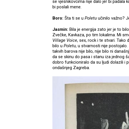
se vjesnikovcima nije dalo jer bi padala ki
bi poslali mene.
Boro:
Šta ti se u
Poletu
učinilo važno? Jes
Jasmin:
Bila je energija zato jer je to b
Zvečke, Kavkaza, po tim lokalima. Mi smo 
Village Voice
, sex, rock i te stvari. Tako 
bilo u
Poletu
, u stvarnosti nije postojal
takvih barova nije bilo, nije bilo ni dana
da se skinu do pasa i stanu iza jednog š
dobro funkcioniralo da su ljudi dolazili i pi
ondašnjeg Zagreba.