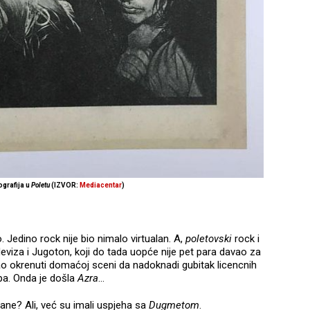
grafija u
Poletu
(IZVOR:
Mediacentar
)
. Jedino rock nije bio nimalo virtualan. A,
poletovski
rock i
 deviza i Jugoton, koji do tada uopće nije pet para davao za
 okrenuti domaćoj sceni da nadoknadi gubitak licencnih
upa. Onda je došla
Azra
...
rane? Ali, već su imali uspjeha sa
Dugmetom
.