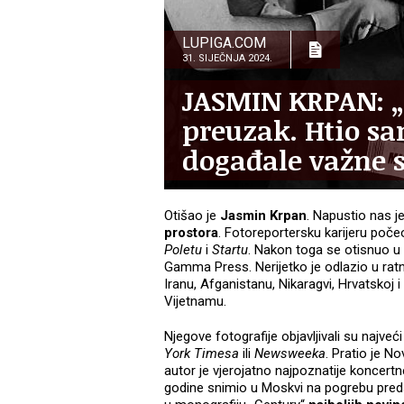
LUPIGA.COM
31. SIJEČNJA 2024.
JASMIN KRPAN: „
preuzak. Htio sa
događale važne s
Otišao je
Jasmin Krpan
. Napustio nas je
prostora
. Fotoreportersku karijeru poč
Poletu
i
Startu
. Nakon toga se otisnuo u s
Gamma Press. Nerijetko je odlazio u ratn
Iranu, Afganistanu, Nikaragvi, Hrvatskoj i 
Vijetnamu.
Njegove fotografije objavljivali su najve
York Timesa
ili
Newsweeka
. Pratio je N
autor je vjerojatno najpoznatije koncertne
godine snimio u Moskvi na pogrebu preds