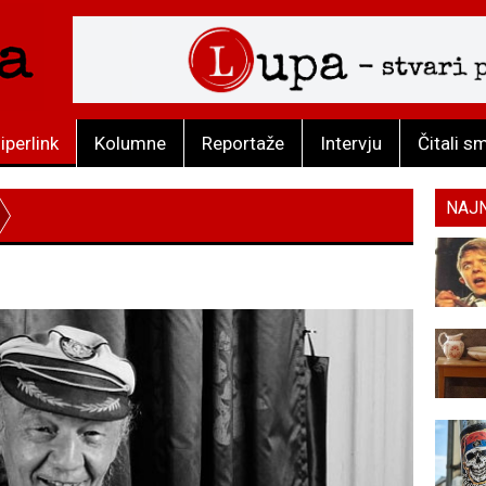
iperlink
Kolumne
Reportaže
Intervju
Čitali s
NAJ