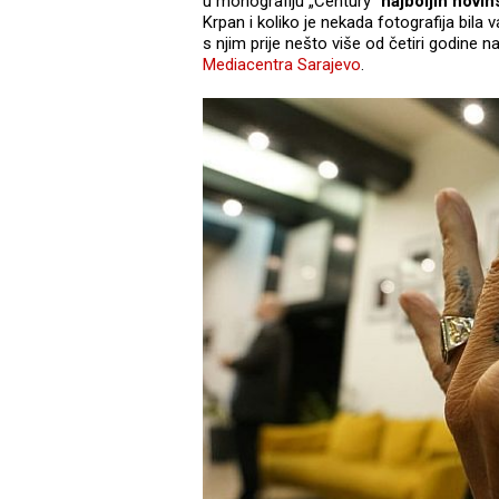
u monografiju „Century“
najboljih novin
Krpan i koliko je nekada fotografija bila v
s njim prije nešto više od četiri godine 
Mediacentra Sarajevo
.