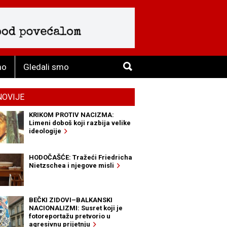
mo
Gledali smo
NOVIJE
KRIKOM PROTIV NACIZMA:
Limeni doboš koji razbija velike
ideologije
HODOČAŠĆE: Tražeći Friedricha
Nietzschea i njegove misli
BEČKI ZIDOVI–BALKANSKI
NACIONALIZMI: Susret koji je
fotoreportažu pretvorio u
agresivnu prijetnju