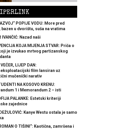
IPERLINK
AZVOJ“ POPIJE VODU: More pred
 bazen u dvorištu, suša na vratima
 IVANČIĆ: Nazad naši
ENCIJA KOJA MIJENJA STVAR: Priča o
koji je izvukao mrtvog partizanskog
danta
 VEČER, LIJEP DAN:
ksploatacijski film lansiran uz
ični mučenički narativ
TUDENTI NA KOSOVO KRENU:
ndum 1 i Memorandum 2 – isti
FIJA PALANKE: Estetski kriteriji
nske zajednice
DEŽULOVIĆ: Kanye Westu ostala je samo
ka
ROMAN O TIŠINI“: Kaotična, zamršena i