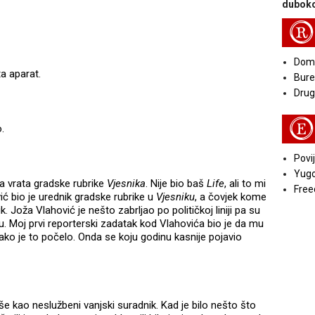
duboko
R
Doma
a aparat.
Bure
Druga
E
.
Povij
Yugo
ila vrata gradske rubrike
Vjesnika
. Nije bio baš
Life
, ali to mi
Free
ić bio je urednik gradske rubrike u
Vjesniku
, a čovjek kome
 Joža Vlahović je nešto zabrljao po političkoj liniji pa su
ku. Moj prvi reporterski zadatak kod Vlahovića bio je da mu
tako je to počelo. Onda se koju godinu kasnije pojavio
iše kao neslužbeni vanjski suradnik. Kad je bilo nešto što