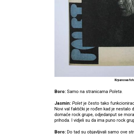
Krpanova foto
Boro:
Samo na stranicama
Poleta
.
Jasmin:
Polet
je često tako funkcionirao
Novi val faktički je rođen kad je nestalo
domaće rock grupe, odjedanput se morao
prihoda. I vidjeli su da ima puno rock gr
Boro:
Do tad su objavljivali samo ove st