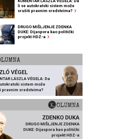
KOMENTAR LÁSZLA VÉGELA: Da
li se autokratski sistem može
srušiti pravnim sredstvima?
DRUGO MIŠLJENJE ZDENKA
DUKE: Dijaspora kao politički
projekt HDZ-a
KOLUMNA
ZLÓ VÉGEL
NTAR LÁSZLA VÉGELA: Da
 autokratski sistem može
ti pravnim sredstvima?
KOLUMNA
ZDENKO DUKA
DRUGO MIŠLJENJE ZDENKA
DUKE: Dijaspora kao politički
projekt HDZ-a