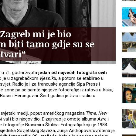
Zagreb mi je bio
m biti tamo gdje su se
tvari“
 u 71. godini života
jedan od najvećih fotografa ovih
eo je u zagrebačkom
Vjesniku
, a potom se etablirao u
vijet. Radio je i za francuske agencije Sipa Press i
e zone pa se pamte njegove fotografije iz ratova u Iraku,
Bosni i Hercegovini. Šest godina je živio i radio u
ći svjetski mediji, poput američkog magazina
Time
,
New
ovi val i bio njegov dio. Dizajnirao je omote albuma
Azre
i
 fotografije Branimira Štulića. Fotografija koju je 1984.
jednika Sovjetskog Saveza, Jurija Andropova, uvrštena je