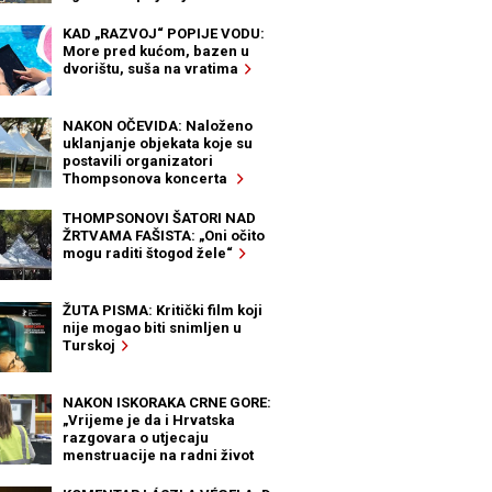
KAD „RAZVOJ“ POPIJE VODU:
More pred kućom, bazen u
dvorištu, suša na vratima
NAKON OČEVIDA: Naloženo
uklanjanje objekata koje su
postavili organizatori
Thompsonova koncerta
THOMPSONOVI ŠATORI NAD
ŽRTVAMA FAŠISTA: „Oni očito
mogu raditi štogod žele“
ŽUTA PISMA: Kritički film koji
nije mogao biti snimljen u
Turskoj
NAKON ISKORAKA CRNE GORE:
„Vrijeme je da i Hrvatska
razgovara o utjecaju
menstruacije na radni život
žena“