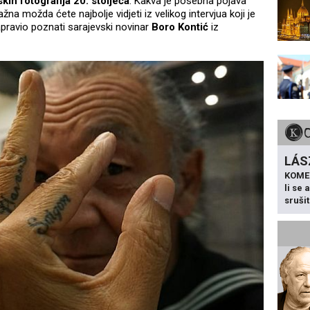
skih fotografija 20. stoljeća
. Kakva je posebna pojava
ažna možda ćete najbolje vidjeti iz velikog intervjua koji je
napravio poznati sarajevski novinar
Boro Kontić
iz
LÁS
KOME
li se
sruši