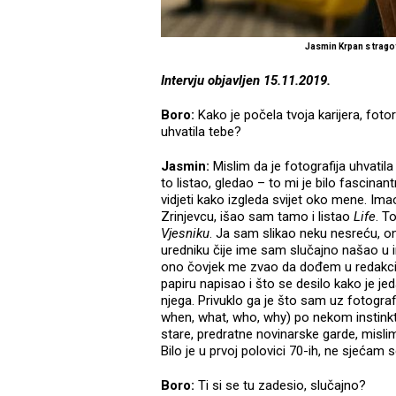
Jasmin Krpan s trago
Intervju objavljen 15.11.2019.
Boro:
Kako je počela tvoja karijera, fotorep
uhvatila tebe?
Jasmin:
Mislim da je fotografija uhvati
to listao, gledao – to mi je bilo fascinan
vidjeti kako izgleda svijet oko mene. Ima
Zrinjevcu, išao sam tamo i listao
Life
. To
Vjesniku
. Ja sam slikao neku nesreću, 
uredniku čije ime sam slučajno našao u
ono čovjek me zvao da dođem u redakciju
papiru napisao i što se desilo kako je j
njega. Privuklo ga je što sam uz fotograf
when, what, who, why) po nekom instink
stare, predratne novinarske garde, misli
Bilo je u prvoj polovici 70-ih, ne sjećam 
Boro:
Ti si se tu zadesio, slučajno?