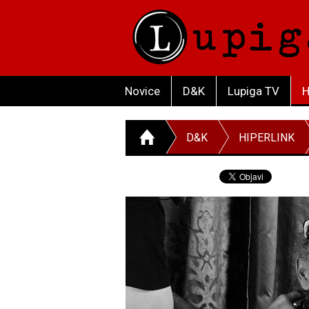
Novice
D&K
Lupiga TV
H
D&K
HIPERLINK