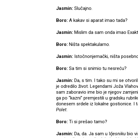
Jasmin:
Slučajno.
Boro:
A kakav si aparat imao tada?
Jasmin:
Mislim da sam onda imao Exakt
Boro:
Ništa spektakularno.
Jasmin:
Istočnonjemački, ništa posebno
Boro:
Sa tim si snimio tu nesreću?
Jasmin:
Da, s tim. I tako su mi se otvor
je odredilo život. Legendarni Joža Vlahov
sam zaboravio ime bio je njegov zamjenik.
ga po “kazni” premjestili u gradsku rubri
donesem srdele iz lokalne gostionice. I 
Polet
.
Boro:
Ti si prešao tamo?
Jasmin:
Da, da. Ja sam u
Vjesniku
bio v