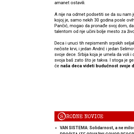
amanet ostavili.
A nije na odmet podsetiti se da su nam j
kojoj je, samo nekih 30 godina posle ovih
Pančić, mogao da pronađe svoj dom, da S
talentom od nje učini bolje mesto za živ
Deca i unuci tih nepismenih srpskih selja
nečiste krvi, i jedan Andrić i jedan Selim
svoje dece. Srbija koja je umela da voli i d
svoja baš zato što je takva. I stoga je 
će
naša deca videti budućnost svoje 
S
RODNE NOVICE
VAN SISTEMA: Solidarnost, a ne milos