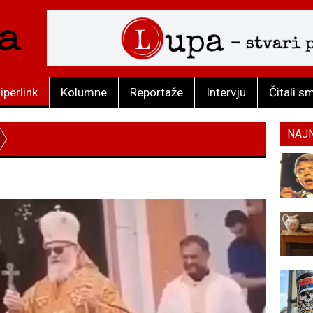
iperlink
Kolumne
Reportaže
Intervju
Čitali s
NAJ