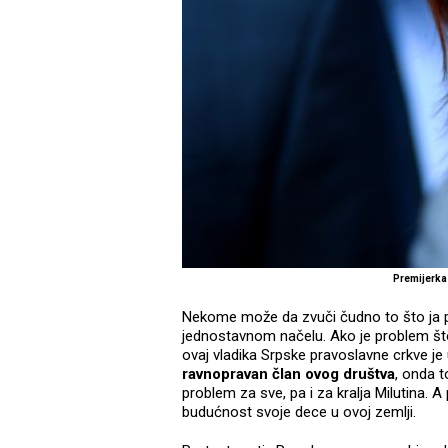
Premijerka 
Nekome može da zvuči čudno to što ja por
jednostavnom načelu. Ako je problem što
ovaj vladika Srpske pravoslavne crkve je
ravnopravan član ovog društva
, onda 
problem za sve, pa i za kralja Milutina.
budućnost svoje dece u ovoj zemlji.