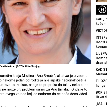
H
KAD „R
kućom,
VIKTOR
INTERV
Hodži 
koman
LIJEPA
Homose
dramat
"nečiste krvi" (FOTO: HINA/Tanjug)
KAD S
Memora
edim kralja Milutina i Anu Brnabić, ali stvar je u veoma
 nekome jedan od roditelja nije srpske nacionalnosti, a
FILOZO
 upravo to izrekao, ako je to prepreka da takav neko bude
huliga
to ne može biti problem samo za Anu Brnabić. Onda je to
BORIS 
 A pre svega za nas koji se nadamo da će naša deca videti
Hrvats
„MALI 