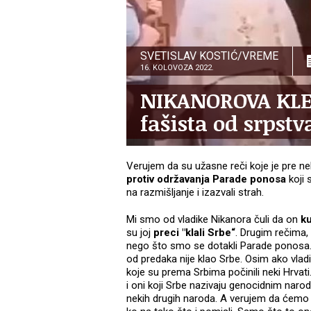
SVETISLAV KOSTIĆ/VREME
16. KOLOVOZA 2022.
NIKANOROVA KLET
fašista od srpstv
Verujem da su užasne reči koje je pre n
protiv održavanja Parade ponosa
koji 
na razmišljanje i izazvali strah.
Mi smo od vladike Nikanora čuli da on
ku
su joj
preci "klali Srbe“
. Drugim rečima,
nego što smo se dotakli Parade ponosa. 
od predaka nije klao Srbe. Osim ako vlad
koje su prema Srbima počinili neki Hrvat
i oni koji Srbe nazivaju genocidnim narod
nekih drugih naroda. A verujem da ćemo se