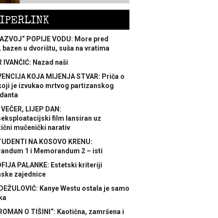
IPERLINK
AZVOJ“ POPIJE VODU: More pred
 bazen u dvorištu, suša na vratima
 IVANČIĆ: Nazad naši
ENCIJA KOJA MIJENJA STVAR: Priča o
koji je izvukao mrtvog partizanskog
danta
 VEČER, LIJEP DAN:
ksploatacijski film lansiran uz
ični mučenički narativ
TUDENTI NA KOSOVO KRENU:
ndum 1 i Memorandum 2 – isti
FIJA PALANKE: Estetski kriteriji
nske zajednice
DEŽULOVIĆ: Kanye Westu ostala je samo
ka
ROMAN O TIŠINI“: Kaotična, zamršena i