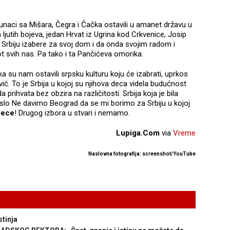
unaci sa Mišara, Čegra i Čačka ostavili u amanet državu u
 ljutih bojeva, jedan Hrvat iz Ugrina kod Crkvenice, Josip
rbiju izabere za svoj dom i da onda svojim radom i
ot svih nas. Pa tako i ta Pančićeva omorika.
ka su nam ostavili srpsku kulturu koju će izabrati, uprkos
ović. To je Srbija u kojoj su njihova deca videla budućnost
a prihvata bez obzira na različitosti. Srbija koja je bila
geslo Ne davimo Beograd da se mi borimo za Srbiju u kojoj
dece
! Drugog izbora u stvari i nemamo.
Lupiga.Com
via
Vreme
Naslovna fotografija: screenshot/YouTube
tinja