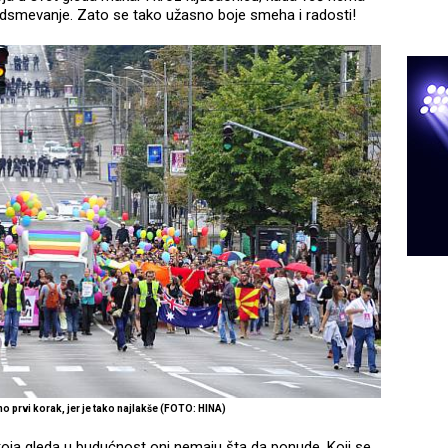
smevanje. Zato se tako užasno boje smeha i radosti!
prvi korak, jer je tako najlakše (FOTO: HINA)
ji koja gleda u budućnost oni nemaju šta da ponude. Koji se