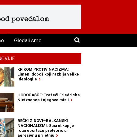
mo
Gledali smo
NOVIJE
KRIKOM PROTIV NACIZMA:
Limeni doboš koji razbija velike
ideologije
HODOČAŠĆE: Tražeći Friedricha
Nietzschea i njegove misli
BEČKI ZIDOVI–BALKANSKI
NACIONALIZMI: Susret koji je
fotoreportažu pretvorio u
agresivnu prijetnju