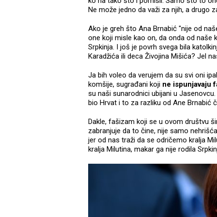
ko na tako što i pomisli. Samo što to on
Ne može jedno da važi za njih, a drugo z
Ako je greh što Ana Brnabić "nije od naše 
one koji misle kao on, da onda od naše krvi
Srpkinja. I još je povrh svega bila katolk
Karadžića ili deca Živojina Mišića? Jel n
Ja bih voleo da verujem da su svi oni ipak 
komšije, sugrađani koji
ne ispunjavaju f
su naši sunarodnici ubijani u Jasenovcu
bio Hrvat i to za razliku od Ane Brnabić č
Dakle, fašizam koji se u ovom društvu širi
zabranjuje da to čine, nije samo nehrišćans
jer od nas traži da se odričemo kralja Mi
kralja Milutina, makar ga nije rodila Srpk