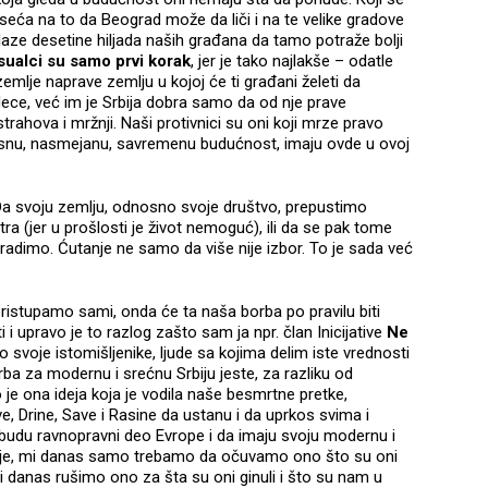
eća na to da Beograd može da liči i na te velike gradove
aze desetine hiljada naših građana da tamo potraže bolji
ualci su samo prvi korak
, jer je tako najlakše – odatle
 zemlje naprave zemlju u kojoj će ti građani želeti da
dece, već im je Srbija dobra samo da od nje prave
rahova i mržnji. Naši protivnici su oni koji mrze pravo
osnu, nasmejanu, savremenu budućnost, imaju ovde u ovoj
a svoju zemlju, odnosno svoje društvo, prepustimo
a (jer u prošlosti je život nemoguć), ili da se pak tome
adimo. Ćutanje ne samo da više nije izbor. To je sada već
 pristupamo sami, onda će ta naša borba po pravilu biti
 upravo je to razlog zašto sam ja npr. član Inicijative
Ne
 svoje istomišljenike, ljude sa kojima delim iste vrednosti
orba za modernu i srećnu Srbiju jeste, za razliku od
o je ona ideja koja je vodila naše besmrtne pretke,
, Drine, Save i Rasine da ustanu i da uprkos svima i
budu ravnopravni deo Evrope i da imaju svoju modernu i
torije, mi danas samo trebamo da očuvamo ono što su oni
 danas rušimo ono za šta su oni ginuli i što su nam u