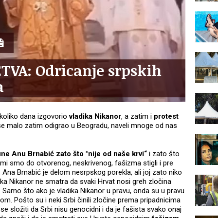
VA: Odricanje srpskih
a
ekoliko dana izgovorio
vladika Nikanor
, a zatim i
protest
se malo zatim odigrao u Beogradu, naveli mnoge od nas
ne Anu Brnabić zato što "nije od naše krvi“
i zato što
 mi smo do otvorenog, neskrivenog, fašizma stigli i pre
Ana Brnabić je delom nesrpskog porekla, ali joj zato niko
ika Nikanor ne smatra da svaki Hrvat nosi greh zločina
i. Samo što ako je vladika Nikanor u pravu, onda su u pravu
om. Pošto su i neki Srbi činili zločine prema pripadnicima
 složiti da Srbi nisu genocidni i da je fašista svako onaj