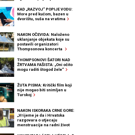
KAD „RAZVOJ“ POPIJE VODU:
More pred kućom, bazen u
dvorištu, suša na vratima
NAKON OČEVIDA: Naloženo
uklanjanje objekata koje su
postavili organizatori
Thompsonova koncerta
THOMPSONOVI ŠATORI NAD
ŽRTVAMA FAŠISTA: „Oni očito
mogu raditi štogod žele“
ŽUTA PISMA: Kritički film koji
nije mogao biti snimljen u
Turskoj
NAKON ISKORAKA CRNE GORE:
„Vrijeme je da i Hrvatska
razgovara o utjecaju
menstruacije na radni život
žena“