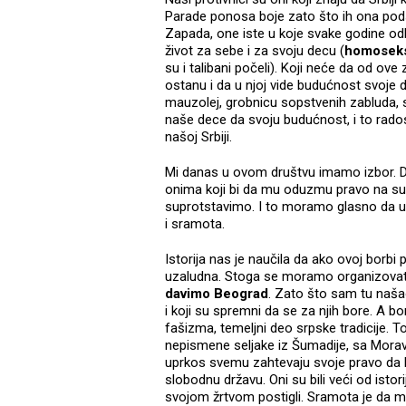
Parade ponosa boje zato što ih ona pods
Zapada, one iste u koje svake godine odl
život za sebe i za svoju decu (
homoseks
su i talibani počeli). Koji neće da od ove
ostanu i da u njoj vide budućnost svoje 
mauzolej, grobnicu sopstvenih zabluda, st
naše dece da svoju budućnost, i to rad
našoj Srbiji.
Mi danas u ovom društvu imamo izbor. D
onima koji bi da mu oduzmu pravo na sutr
suprotstavimo. I to moramo glasno da ur
i sramota.
Istorija nas je naučila da ako ovoj borbi
uzaludna. Stoga se moramo organizovati i
davimo Beograd
. Zato što sam tu našao
i koji su spremni da se za njih bore. A b
fašizma, temeljni deo srpske tradicije. T
nepismene seljake iz Šumadije, sa Morave
uprkos svemu zahtevaju svoje pravo da 
slobodnu državu. Oni su bili veći od is
svojom žrtvom postigli. Sramota je da mi