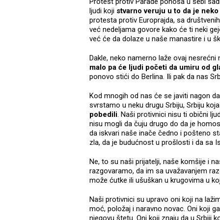
Protest protiv Parade ponosa u sebi sadr
ljudi koji
stvarno veruju u to da je nek
protesta protiv Europrajda, sa društveni
već nedeljama govore kako će ti neki ge
već će da dolaze u naše manastire i u šk
Dakle, neko namerno laže ovaj nesrećni 
malo pa će ljudi početi da umiru od gl
ponovo stići do Berlina. Ili pak da nas Sr
Kod mnogih od nas će se javiti nagon da
svrstamo u neku drugu Srbiju, Srbiju koja 
pobedili
. Naši protivnici nisu ti obični lj
nisu mogli da čuju drugo do da je homose
da iskvari naše inače čedno i pošteno s
zla, da je budućnost u prošlosti i da sa I
Ne, to su naši prijatelji, naše komšije i
razgovaramo, da im sa uvažavanjem razob
može ćutke ili ušuškan u krugovima u 
Naši protivnici su upravo oni koji na laž
moć, položaj i naravno novac. Oni koji ga
njegovu štetu. Oni koji znaju da u Srbiji