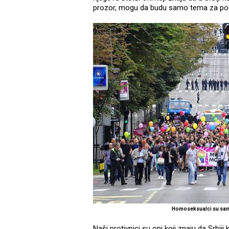
prozor, mogu da budu samo tema za pod
Homoseksualci su samo 
Naši protivnici su oni koji znaju da Srbi