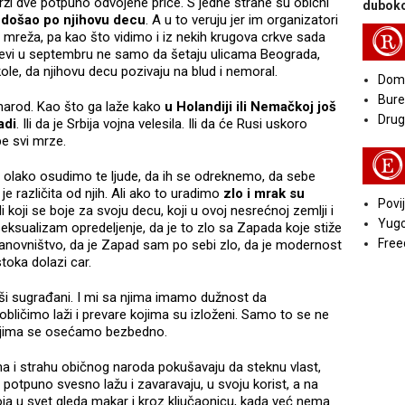
ži dve potpuno odvojene priče. S jedne strane su obični
duboko
o došao po njihovu decu
. A u to veruju jer im organizatori
R
h mreža, pa kao što vidimo i iz nekih krugova crkve sada
jevi u septembru ne samo da šetaju ulicama Beograda,
ole, da njihovu decu pozivaju na blud i nemoral.
Doma
Bure
narod. Kao što ga laže kako
u Holandiji ili Nemačkoj još
Druga
adi
. Ili da je Srbija vojna velesila. Ili da će Rusi uskoro
be svi mrze.
E
 olako osudimo te ljude, da ih se odreknemo, da sebe
je različita od njih. Ali ako to uradimo
zlo i mrak su
Povij
udi koji se boje za svoju decu, koji u ovoj nesrećnoj zemlji i
Yugo
ksualizam opredeljenje, da je to zlo sa Zapada koje stiže
Free
tanovništvo, da je Zapad sam po sebi zlo, da je modernost
stoka dolazi car.
 naši sugrađani. I mi sa njima imamo dužnost da
ličimo laži i prevare kojima su izloženi. Samo to se ne
kojima se osećamo bezbedno.
ima i strahu običnog naroda pokušavaju da steknu vlast,
 potpuno svesno lažu i zavaravaju, u svoju korist, a na
 koja u svet gleda makar i kroz ključaonicu, kada već nema