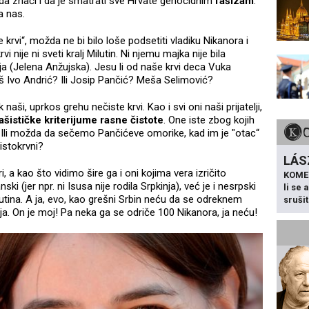
da znači i da je smatrati sve Hrvate genocidnim
fašizam
.
a nas.
krvi“, možda ne bi bilo loše podsetiti vladiku Nikanora i
 nije ni sveti kralj Milutin. Ni njemu majka nije bila
inja (Jelena Anžujska). Jesu li od naše krvi deca Vuka
aš Ivo Andrić? Ili Josip Pančić? Meša Selimović?
naši, uprkos grehu nečiste krvi. Kao i svi oni naši prijatelji,
ašističke kriterijume rasne čistote
. One iste zbog kojih
. Ili možda da sečemo Pančićeve omorike, kad im je "otac“
istokrvni?
LÁS
, a kao što vidimo šire ga i oni kojima vera izričito
KOME
ki (jer npr. ni Isusa nije rodila Srpkinja), već je i nesrpski
li se
lutina. A ja, evo, kao grešni Srbin neću da se odreknem
sruši
inja. On je moj! Pa neka ga se odriče 100 Nikanora, ja neću!