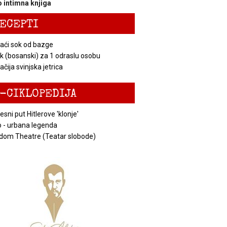
 intimna knjiga
ECEPTI
ći sok od bazge
k (bosanski) za 1 odraslu osobu
čija svinjska jetrica
-CIKLOPEDIJA
esni put Hitlerove 'klonje'
 - urbana legenda
dom Theatre (Teatar slobode)