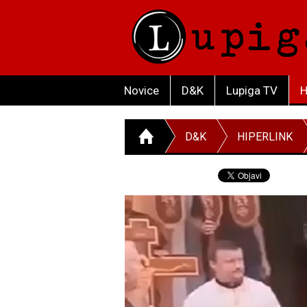
Novice
D&K
Lupiga TV
H
D&K
HIPERLINK