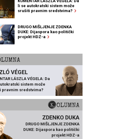
KOMENTAR LÁSZLA VÉGELA: Da
li se autokratski sistem može
srušiti pravnim sredstvima?
DRUGO MIŠLJENJE ZDENKA
DUKE: Dijaspora kao politički
projekt HDZ-a
KOLUMNA
ZLÓ VÉGEL
NTAR LÁSZLA VÉGELA: Da
 autokratski sistem može
ti pravnim sredstvima?
KOLUMNA
ZDENKO DUKA
DRUGO MIŠLJENJE ZDENKA
DUKE: Dijaspora kao politički
projekt HDZ-a