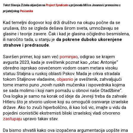
Tekst Slavoja Žižeka objavljen na
Project Syndicate
u prijevodu Milice Jovanović prenosimo s
prijateljskog
Peščanika
Kad temeljni dogovor koji drži društvo na okupu počne da se
urušava, što se izgleda dešava širom sveta, umnožavaju se
glasine i teorije zavere. Čak i kad je glasina očigledno besmislena,
ili naročito tada, u stanju je
da pokrene duboko ukorenjene
strahove i predrasude
.
Savršen primer, koji sam već
pominjao
, odigrao se krajem
avgusta 2023, kada je sveštenik poznat kao „otac Antonije“
obredno isprskao osvećenom vodom osam metara visoku
statuu Staljina u ruskoj oblasti Pskov. Mada je crkva stradala
tokom Staljinove vladavine,
objasnio
je sveštenik, zahvaljujući
tome imamo puno „novih ruskih mučenika i ispovednika kojima
se sada molimo i koji nam pomažu u obnovi naše Otadžbine“.
Ova logika je samo na korak od ideje da Jevreji treba da zahvale
Hitleru što je stvorio uslove koji su omogućili osnivanje izraelske
države. Ako to zvuči hiperbolično, ili kao loš vic, imajte u vidu da
pojedini cionistički ekstremisti bliski izraelskoj vladi otvoreno
zastupaju
upravo takav stav.
Da bismo shvatili kako ova izopačena argumentacija uopšte ima