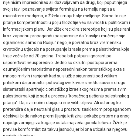
nije ničim impresionirao ali dozvoljavam da drugi, koji poput njega
svoj stav i poznavanje svijeta formiraju na temelju napisa u
mainstrem medijima, o Žižeku imaju bolje mišljenje. Samo to nije
pitanje kompetentnosti u polju filozofije već naivnosti u političkom i
informacijskom planu. Jer Žižek reciklira stereotipe koji su plasirani
kroz zapadnu propagandu pa spominje da "nasilje i mučenje nije
ograničeno samo na Rusiju" nego je povratno kroz vremensku
crvotočinu utjecalo na postupanje Izraela prema palestincima koje
traje već više od 70 godina. Treba biti potpuni ignorant pa
uspoređivat neusporedivo. Jedno su okrutni postupci prema
osumnjičenim teroristima neposrednl nakon terorističkog akta s
mnogo mrtvih i ranjenih kad su službe sigurnosti pod velikim
pritiskom da pronađu i pohvatajj sve krivce s nešto sasvim drugo
sistematski aparthejd cionističkog izraelskog režima prema svim
palestincima koji je sad u procesu "konačnog rješenjs palestinskog
pitanja". Da, svi muče i ubijaju u ime viših ciljeva. Ali od onog ko
pretendira da je neutralni glas u prostoru zasićenom propagandom
očekivali bi da nakon promišljanja kritizira i pokaže prstom na onog
najodgovornijeg iza koga je ostala najveća gomila leševa. Žižek je
previše komformist za takvu jasnoću jer bi ona uticala na njegovu
poziciju i karijeru....