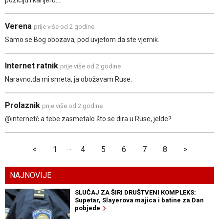
Verena
prije više od 2 godine
Samo se Bog obozava, pod uvjetom da ste vjernik.
Internet ratnik
prije više od 2 godine
Naravno,da mi smeta, ja obožavam Ruse.
Prolaznik
prije više od 2 godine
@internetč a tebe zasmetalo što se dira u Ruse, jelde?
…
<
1
4
5
6
7
8
>
NAJNOVIJE
SLUČAJ ZA ŠIRI DRUŠTVENI KOMPLEKS:
Supetar, Slayerova majica i batine za Dan
pobjede