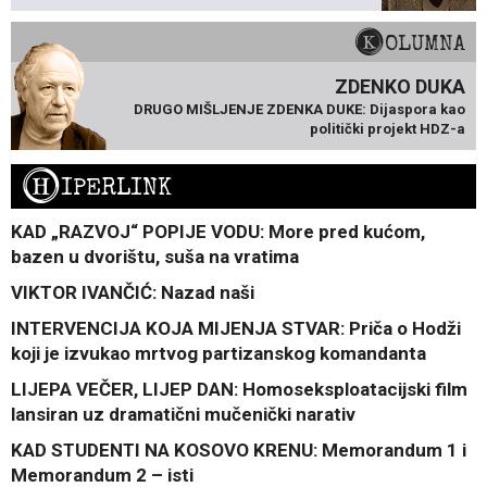
KOLUMNA
ZDENKO DUKA
DRUGO MIŠLJENJE ZDENKA DUKE: Dijaspora kao
politički projekt HDZ-a
H
IPERLINK
KAD „RAZVOJ“ POPIJE VODU: More pred kućom,
bazen u dvorištu, suša na vratima
VIKTOR IVANČIĆ: Nazad naši
INTERVENCIJA KOJA MIJENJA STVAR: Priča o Hodži
koji je izvukao mrtvog partizanskog komandanta
LIJEPA VEČER, LIJEP DAN: Homoseksploatacijski film
lansiran uz dramatični mučenički narativ
KAD STUDENTI NA KOSOVO KRENU: Memorandum 1 i
Memorandum 2 – isti