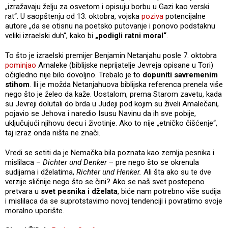
„izražavaju želju za osvetom i opisuju borbu u Gazi kao verski
rat“. U saopštenju od 13. oktobra, vojska
poziva
potencijalne
autore „da se otisnu na poetsko putovanje i ponovo podstaknu
veliki izraelski duh“, kako bi
„podigli ratni moral“
.
To što je izraelski premijer Benjamin Netanjahu posle 7. oktobra
pominjao
Amaleke (biblijske neprijatelje Jevreja opisane u Tori)
očigledno nije bilo dovoljno. Trebalo je to
dopuniti savremenim
stihom
. Ili je možda Netanjahuova biblijska referenca prenela više
nego što je želeo da kaže. Uostalom, prema Starom zavetu, kada
su Jevreji dolutali do brda u Judeji pod kojim su živeli Amalečani,
pojavio se Jehova i naredio Isusu Navinu da ih sve pobije,
uključujući njihovu decu i životinje. Ako to nije „etničko čišćenje“,
taj izraz onda ništa ne znači.
Vredi se setiti da je Nemačka bila poznata kao zemlja pesnika i
mislilaca –
Dichter und Denker
– pre nego što se okrenula
sudijama i dželatima,
Richter und Henker.
Ali šta ako su te dve
verzije sličnije nego što se čini? Ako se naš svet postepeno
pretvara u
svet pesnika i dželata
, biće nam potrebno više sudija
i mislilaca da se suprotstavimo novoj tendenciji i povratimo svoje
moralno uporište.