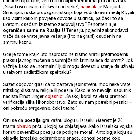
buduće napadače, već i da bi
saplemenicima pružili užitak
.
„Nikad ovo nisam očekivala od sebe“,
napisala
je Margarita
Simonjan, ruska propagandistkinja koja vodi državni medij RT, „ali
kad vidim kako ih povijene dovode u sudnicu, pa čak i to sa
uvetom, osećam izuzetno zadovoljstvo.“ Fenomen
nije
ograničen samo na Rusiju
. U Tenesiju, pojedini zakonodavci
traže da se vrate javna vešanja (i to na grani) osuđenih na
smrtnu kaznu.
Gde je tome kraj? Što naprosto ne bismo vratili predmodernu
praksu javnog mučenja osumnjičenih kriminalaca do smrti? Još
važnije, kako se „normalni“ ljudi mogu dovesti u stanje da uživaju
u takvom sadističkom spektaklu?
Sažet odgovor glasi da to zahteva jedinstvenu moć neke vrste
mitskog diskursa, religije ili poezije. Kako je to nevoljni saputnik
nacista Ernst Jinger
objasnio
: „Svakoj borbi za vlast prethodi
verifikacija slika i ikonoborstvo. Zato su nam potrebni pesnici –
oni pokreću svrgavanje, čak i titana.“
Čini se da
poezija
igra važnu ulogu u Izraelu.
Haaretz
je 26.
marta
objavio
priču u kojoj se objašnjava „kako izraelska vojska
koristi osvetničku poeziju da podigne moral“. Antologija koju su
objavile Izraelske odbrambene snage, donosi pesme koje