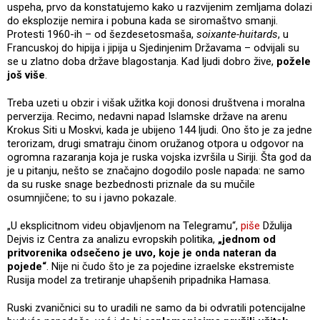
uspeha, prvo da konstatujemo kako u razvijenim zemljama dolazi
do eksplozije nemira i pobuna kada se siromaštvo smanji.
Protesti 1960-ih – od šezdesetosmaša,
soixante-huitards
, u
Francuskoj do hipija i jipija u Sjedinjenim Državama – odvijali su
se u zlatno doba države blagostanja. Kad ljudi dobro žive,
požele
još više
.
Treba uzeti u obzir i višak užitka koji donosi društvena i moralna
perverzija. Recimo, nedavni napad Islamske države na arenu
Krokus Siti u Moskvi, kada je ubijeno 144 ljudi. Ono što je za jedne
terorizam, drugi smatraju činom oružanog otpora u odgovor na
ogromna razaranja koja je ruska vojska izvršila u Siriji. Šta god da
je u pitanju, nešto se značajno dogodilo posle napada: ne samo
da su ruske snage bezbednosti priznale da su mučile
osumnjičene; to su i javno pokazale.
„U eksplicitnom videu objavljenom na Telegramu“,
piše
Džulija
Dejvis iz Centra za analizu evropskih politika,
„jednom od
pritvorenika odsečeno je uvo, koje je onda nateran da
pojede“
. Nije ni čudo što je za pojedine izraelske ekstremiste
Rusija model za tretiranje uhapšenih pripadnika Hamasa.
Ruski zvaničnici su to uradili ne samo da bi odvratili potencijalne