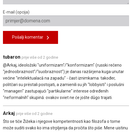
E-mail (opcija)
Pošalji komentar
tubaron
prije više od 2 godine
@Arkaj, ideoložski "uniformizam"/"konformizam" (russki rečeno
"jednoobraznost"/"suobraznost") je danas razširjena kuga unutar
većine "intelektualacā na zapadu" - čast iznimkama. također,
politčari su prëstali postojati, a zamienili su jih "lobbyisti" i poslušni
"manageri" zastupajući "partikularne" interese određenih
"neformalnih" skupinā. ovakov sviet ne će jošte důgo trajati.
Arkaj
prije više od 2 godine
Što se tiče Žižeka i njegove kompetentnosti kao filozofa o tome
može suditi svako ko ima strpljenja da pročita što piše. Mene uistinu