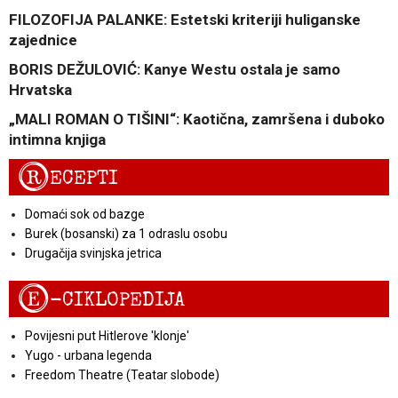
FILOZOFIJA PALANKE: Estetski kriteriji huliganske
zajednice
BORIS DEŽULOVIĆ: Kanye Westu ostala je samo
Hrvatska
„MALI ROMAN O TIŠINI“: Kaotična, zamršena i duboko
intimna knjiga
R
ECEPTI
Domaći sok od bazge
Burek (bosanski) za 1 odraslu osobu
Drugačija svinjska jetrica
E
-CIKLOPEDIJA
Povijesni put Hitlerove 'klonje'
Yugo - urbana legenda
Freedom Theatre (Teatar slobode)