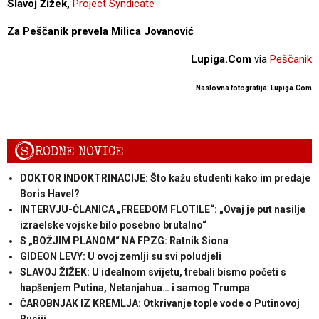
Slavoj Žižek,
Project Syndicate
Za Peščanik prevela Milica Jovanović
Lupiga.Com
via
Peščanik
Naslovna fotografija: Lupiga.Com
S
RODNE NOVICE
DOKTOR INDOKTRINACIJE: Što kažu studenti kako im predaje
Boris Havel?
INTERVJU-ČLANICA „FREEDOM FLOTILE“: „Ovaj je put nasilje
izraelske vojske bilo posebno brutalno“
S „BOŽJIM PLANOM“ NA FPZG: Ratnik Siona
GIDEON LEVY: U ovoj zemlji su svi poludjeli
SLAVOJ ŽIŽEK: U idealnom svijetu, trebali bismo početi s
hapšenjem Putina, Netanjahua… i samog Trumpa
ČAROBNJAK IZ KREMLJA: Otkrivanje tople vode o Putinovoj