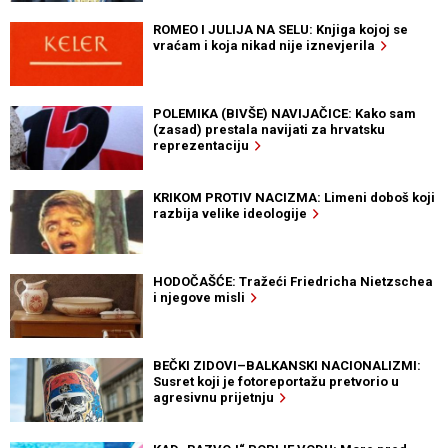
ROMEO I JULIJA NA SELU: Knjiga kojoj se
vraćam i koja nikad nije iznevjerila
POLEMIKA (BIVŠE) NAVIJAČICE: Kako sam
(zasad) prestala navijati za hrvatsku
reprezentaciju
KRIKOM PROTIV NACIZMA: Limeni doboš koji
razbija velike ideologije
HODOČAŠĆE: Tražeći Friedricha Nietzschea
i njegove misli
BEČKI ZIDOVI–BALKANSKI NACIONALIZMI:
Susret koji je fotoreportažu pretvorio u
agresivnu prijetnju