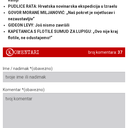
Rusiji
PUDLICE RATA: Hrvatska novinarska ekspedicija u Izraelu
GOVOR MORANE MILJANOVIĆ: „Naš pokret je svjetlucav i
nezaustavljiv“
GIDEON LEVY: Još nismo završili
KAPETANICA S FLOTILE SUMUD ZA LUPIGU: „Ovo nije kraj
flotile, ne odustajemo!“
K
OMENTARI
broj komentara:
37
Ime / nadimak *(obavezno)
Komentar *(obavezno)