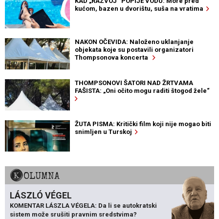
KAD „RAZVOJ“ POPIJE VODU: More pred
kućom, bazen u dvorištu, suša na vratima
NAKON OČEVIDA: Naloženo uklanjanje
objekata koje su postavili organizatori
Thompsonova koncerta
THOMPSONOVI ŠATORI NAD ŽRTVAMA
FAŠISTA: „Oni očito mogu raditi štogod žele“
ŽUTA PISMA: Kritički film koji nije mogao biti
snimljen u Turskoj
KOLUMNA
LÁSZLÓ VÉGEL
KOMENTAR LÁSZLA VÉGELA: Da li se autokratski
sistem može srušiti pravnim sredstvima?