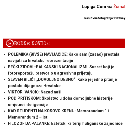
Lupiga.Com
via
Žurnal
Naslovna fotografija: Pixabay
S
RODNE NOVICE
POLEMIKA (BIVŠE) NAVIJAČICE: Kako sam (zasad) prestala
navijati za hrvatsku reprezentaciju
BEČKI ZIDOVI–BALKANSKI NACIONALIZMI: Susret koji je
fotoreportažu pretvorio u agresivnu prijetnju
SLAVEN BILIĆ I „DOVOLJNO DESNO“: Kako je jedno pitanje
postalo dijagnoza Hrvatske
VIKTOR IVANČIĆ: Nazad naši
POD PRITISKOM: Školstvo u doba domoljubne histerije i
umjetne inteligencije
KAD STUDENTI NA KOSOVO KRENU: Memorandum 1 i
Memorandum 2 – isti
FILOZOFIJA PALANKE: Estetski kriteriji huliganske zajednice