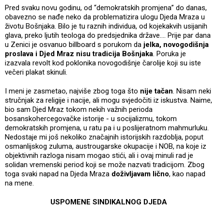
Pred svaku novu godinu, od “demokratskih promjena” do danas,
obavezno se nađe neko da problematizira ulogu Djeda Mraza u
životu Bošnjaka. Bilo je tu raznih individua, od kojekakvih usijanih
glava, preko ljutih teologa do predsjednika države.... Prije par dana
u Zenici je osvanuo billboard s porukom da
jelka, novogodišnja
proslava i Djed Mraz nisu tradicija Bošnjaka
. Poruka je
izazvala revolt kod poklonika novogodišnje čarolije koji su iste
večeri plakat skinuli.
I meni je zasmetao, najviše zbog toga što
nije tačan
. Nisam neki
stručnjak za religije i nacije, ali mogu svjedočiti iz iskustva. Naime,
bio sam Djed Mraz tokom nekih važnih perioda
bosanskohercegovačke istorije - u socijalizmu, tokom
demokratskih promjena, u ratu pa i u poslijeratnom mahmurluku.
Nedostaje mi još nekoliko značajnih istorijskih razdoblja, poput
osmanlijskog zuluma, austrougarske okupacije i NOB, na koje iz
objektivnih razloga nisam mogao stići, ali i ovaj minuli rad je
solidan vremenski period koji se može nazvati tradicijom. Zbog
toga svaki napad na Djeda Mraza
doživljavam lično
, kao napad
na mene.
USPOMENE SINDIKALNOG DJEDA