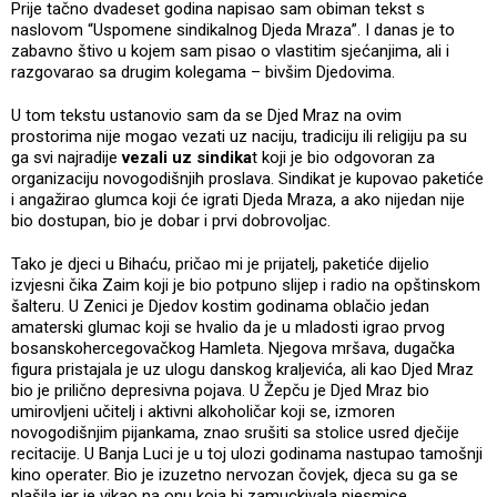
Prije tačno dvadeset godina napisao sam obiman tekst s
naslovom “Uspomene sindikalnog Djeda Mraza”. I danas je to
zabavno štivo u kojem sam pisao o vlastitim sjećanjima, ali i
razgovarao sa drugim kolegama – bivšim Djedovima.
U tom tekstu ustanovio sam da se Djed Mraz na ovim
prostorima nije mogao vezati uz naciju, tradiciju ili religiju pa su
ga svi najradije
vezali uz sindika
t koji je bio odgovoran za
organizaciju novogodišnjih proslava. Sindikat je kupovao paketiće
i angažirao glumca koji će igrati Djeda Mraza, a ako nijedan nije
bio dostupan, bio je dobar i prvi dobrovoljac.
Tako je djeci u Bihaću, pričao mi je prijatelj, paketiće dijelio
izvjesni čika Zaim koji je bio potpuno slijep i radio na opštinskom
šalteru. U Zenici je Djedov kostim godinama oblačio jedan
amaterski glumac koji se hvalio da je u mladosti igrao prvog
bosanskohercegovačkog Hamleta. Njegova mršava, dugačka
figura pristajala je uz ulogu danskog kraljevića, ali kao Djed Mraz
bio je prilično depresivna pojava. U Žepču je Djed Mraz bio
umirovljeni učitelj i aktivni alkoholičar koji se, izmoren
novogodišnjim pijankama, znao srušiti sa stolice usred dječije
recitacije. U Banja Luci je u toj ulozi godinama nastupao tamošnji
kino operater. Bio je izuzetno nervozan čovjek, djeca su ga se
plašila jer je vikao na onu koja bi zamuckivala pjesmice.