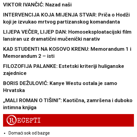
VIKTOR IVANČIĆ: Nazad naši
INTERVENCIJA KOJA MIJENJA STVAR: Priča o Hodži
koji je izvukao mrtvog partizanskog komandanta
LIJEPA VEČER, LIJEP DAN: Homoseksploatacijski film
lansiran uz dramatični mučenički narativ
KAD STUDENTI NA KOSOVO KRENU: Memorandum 1 i
Memorandum 2 – isti
FILOZOFIJA PALANKE: Estetski kriteriji huliganske
zajednice
BORIS DEŽULOVIĆ: Kanye Westu ostala je samo
Hrvatska
„MALI ROMAN O TIŠINI“: Kaotična, zamršena i duboko
intimna knjiga
R
ECEPTI
Domaći sok od bazge