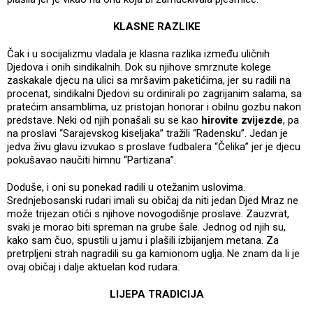
KLASNE RAZLIKE
Čak i u socijalizmu vladala je klasna razlika između uličnih
Djedova i onih sindikalnih. Dok su njihove smrznute kolege
zaskakale djecu na ulici sa mršavim paketićima, jer su radili na
procenat, sindikalni Djedovi su ordinirali po zagrijanim salama, sa
pratećim ansamblima, uz pristojan honorar i obilnu gozbu nakon
predstave. Neki od njih ponašali su se kao
hirovite zvijezde
, pa
na proslavi “Sarajevskog kiseljaka” tražili “Radensku”. Jedan je
jedva živu glavu izvukao s proslave fudbalera “Čelika” jer je djecu
pokušavao naučiti himnu “Partizana”.
Doduše, i oni su ponekad radili u otežanim uslovima.
Srednjebosanski rudari imali su običaj da niti jedan Djed Mraz ne
može trijezan otići s njihove novogodišnje proslave. Zauzvrat,
svaki je morao biti spreman na grube šale. Jednog od njih su,
kako sam čuo, spustili u jamu i plašili izbijanjem metana. Za
pretrpljeni strah nagradili su ga kamionom uglja. Ne znam da li je
ovaj običaj i dalje aktuelan kod rudara.
LIJEPA TRADICIJA