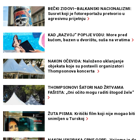
BEČKI ZIDOVI–BALKANSKI NACIONALIZMI:
Susret koji je fotoreportažu pretvorio u
agresivnu prijetnju
KAD „RAZVOJ“ POPIJE VODU: More pred
kućom, bazen u dvorištu, suša na vratima
NAKON OČEVIDA: Naloženo uklanjanje
objekata koje su postavili organizatori
Thompsonova koncerta
THOMPSONOVI ŠATORI NAD ŽRTVAMA
FAŠISTA: „Oni očito mogu raditi štogod žele“
ŽUTA PISMA: Kritički film koji nije mogao biti
snimljen u Turskoj
NAKON ISKORAKA CRNE GORE: „Vrijeme je da