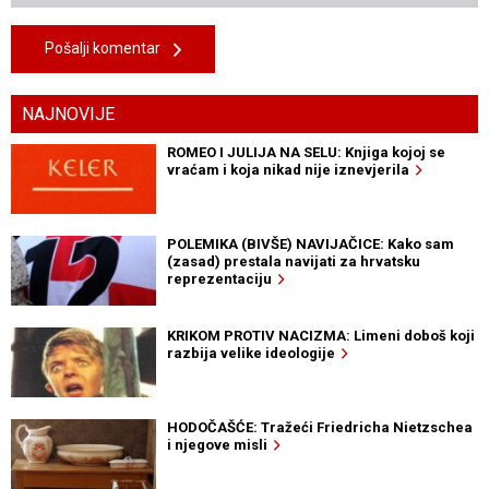
Pošalji komentar
NAJNOVIJE
ROMEO I JULIJA NA SELU: Knjiga kojoj se
vraćam i koja nikad nije iznevjerila
POLEMIKA (BIVŠE) NAVIJAČICE: Kako sam
(zasad) prestala navijati za hrvatsku
reprezentaciju
KRIKOM PROTIV NACIZMA: Limeni doboš koji
razbija velike ideologije
HODOČAŠĆE: Tražeći Friedricha Nietzschea
i njegove misli