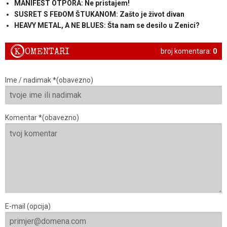
MANIFEST OTPORA: Ne pristajem!
SUSRET S FEĐOM ŠTUKANOM: Zašto je život divan
HEAVY METAL, A NE BLUES: Šta nam se desilo u Zenici?
K
OMENTARI
broj komentara:
0
Ime / nadimak *(obavezno)
Komentar *(obavezno)
E-mail (opcija)