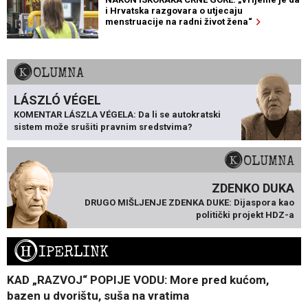
i Hrvatska razgovara o utjecaju
menstruacije na radni život žena“
KOLUMNA
LÁSZLÓ VÉGEL
KOMENTAR LÁSZLA VÉGELA: Da li se autokratski
sistem može srušiti pravnim sredstvima?
KOLUMNA
ZDENKO DUKA
DRUGO MIŠLJENJE ZDENKA DUKE: Dijaspora kao
politički projekt HDZ-a
H
IPERLINK
KAD „RAZVOJ“ POPIJE VODU: More pred kućom,
bazen u dvorištu, suša na vratima