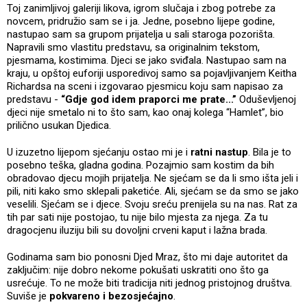
Toj zanimljivoj galeriji likova, igrom slučaja i zbog potrebe za
novcem, pridružio sam se i ja. Jedne, posebno lijepe godine,
nastupao sam sa grupom prijatelja u sali staroga pozorišta.
Napravili smo vlastitu predstavu, sa originalnim tekstom,
pjesmama, kostimima. Djeci se jako sviđala. Nastupao sam na
kraju, u opštoj euforiji usporedivoj samo sa pojavljivanjem Keitha
Richardsa na sceni i izgovarao pjesmicu koju sam napisao za
predstavu -
“Gdje god idem praporci me prate...”
Oduševljenoj
djeci nije smetalo ni to što sam, kao onaj kolega “Hamlet”, bio
prilično usukan Djedica.
U izuzetno lijepom sjećanju ostao mi je i
ratni nastup
. Bila je to
posebno teška, gladna godina. Pozajmio sam kostim da bih
obradovao djecu mojih prijatelja. Ne sjećam se da li smo išta jeli i
pili, niti kako smo sklepali paketiće. Ali, sjećam se da smo se jako
veselili. Sjećam se i djece. Svoju sreću prenijela su na nas. Rat za
tih par sati nije postojao, tu nije bilo mjesta za njega. Za tu
dragocjenu iluziju bili su dovoljni crveni kaput i lažna brada.
Godinama sam bio ponosni Djed Mraz, što mi daje autoritet da
zaključim: nije dobro nekome pokušati uskratiti ono što ga
usrećuje. To ne može biti tradicija niti jednog pristojnog društva.
Suviše je
pokvareno i bezosjećajno
.