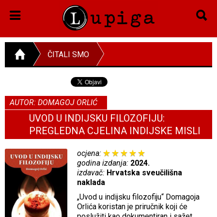
ČITALI SMO
AUTOR: DOMAGOJ ORLIĆ
UVOD U INDIJSKU FILOZOFIJU:
PREGLEDNA CJELINA INDIJSKE MISLI
ocjena:
godina izdanja:
2024.
izdavač:
Hrvatska sveučilišna
naklada
„Uvod u indijsku filozofiju“ Domagoja
Orlića koristan je priručnik koji će
poslužiti kao dokumentiran i sažet