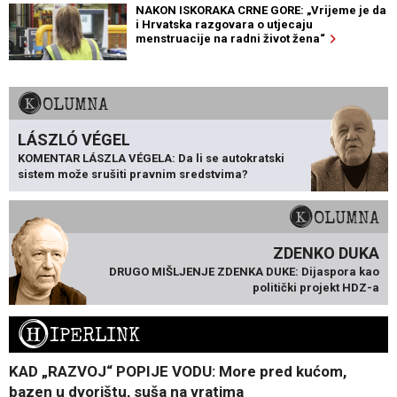
NAKON ISKORAKA CRNE GORE: „Vrijeme je da
i Hrvatska razgovara o utjecaju
menstruacije na radni život žena“
KOLUMNA
LÁSZLÓ VÉGEL
KOMENTAR LÁSZLA VÉGELA: Da li se autokratski
sistem može srušiti pravnim sredstvima?
KOLUMNA
ZDENKO DUKA
DRUGO MIŠLJENJE ZDENKA DUKE: Dijaspora kao
politički projekt HDZ-a
H
IPERLINK
KAD „RAZVOJ“ POPIJE VODU: More pred kućom,
bazen u dvorištu, suša na vratima