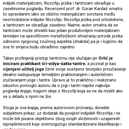
indijski materijalizam, filozofiju jezika i tantrizam obrađuje u
zasebnome poglavlju. Recenzent prof. dr. Goran Kardaš smatra
to opravdanim iako se obično materijalizam svrstava među
neortodoksne indijske filozofije, filozofija jezika pod ortodoksne,
a tantrizam se obrađuje zasebno. Naime, autor smatra da se
tantrizam može shvatiti kao jedan produhovljeni materijalizam
temeljen na specifičnom metafizičkom shvaćanju prirode jezika
odnosno njegovog zvučnog aspekta (shabda) pa je i logično da
sva tri smjera budu obrađeno zajedno.
Takav profinjeniji pristup tantrizmu nije slučajan jer
Orlić je
inicirani praktikant śri-vidya-śakta-tantre
, a poznat je kao
cijenjeni učitelj joge
čime svoje sustavno teorijsko proučavanje
idealno nadopunjuje temeljitim prakticiranjem i autentičnim
izučavanjem joge i tantre. Upravo je to praktično i realizirano
iskustvo pomoglo autoru da o jogi i tantri napiše najbolja
poglavlja knjige, tragom ideje o filozofiji koja se ne da misliti ako
se u skladu s njom ne živi.
Stoga je ova knjiga, prema autorovom priznanju, donekle
subjektivni prikaz, uz dodatak da povijest indijskih filozofija i ne
može biti pisana objektivno zbog svojih složenosti i uzajamnih
isprepletenosti koje onemogućuju standardizirane klasifikacije i