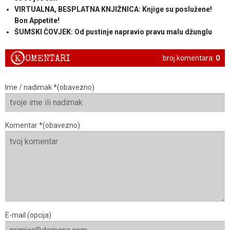
VIRTUALNA, BESPLATNA KNJIŽNICA: Knjige su poslužene!
Bon Appetite!
ŠUMSKI ČOVJEK: Od pustinje napravio pravu malu džunglu
K
OMENTARI
broj komentara:
0
Ime / nadimak *(obavezno)
Komentar *(obavezno)
E-mail (opcija)