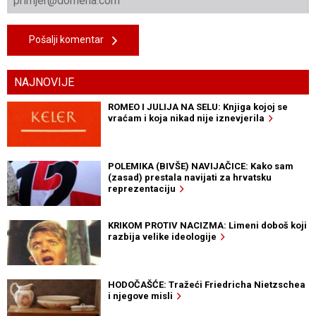
Pošalji komentar
NAJNOVIJE
ROMEO I JULIJA NA SELU: Knjiga kojoj se
vraćam i koja nikad nije iznevjerila
POLEMIKA (BIVŠE) NAVIJAČICE: Kako sam
(zasad) prestala navijati za hrvatsku
reprezentaciju
KRIKOM PROTIV NACIZMA: Limeni doboš koji
razbija velike ideologije
HODOČAŠĆE: Tražeći Friedricha Nietzschea
i njegove misli