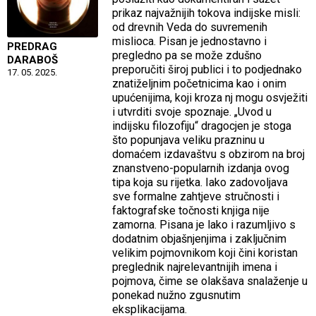
prikaz najvažnijih tokova indijske misli:
od drevnih Veda do suvremenih
mislioca. Pisan je jednostavno i
PREDRAG
pregledno pa se može zdušno
DARABOŠ
preporučiti široj publici i to podjednako
17. 05. 2025.
znatiželjnim početnicima kao i onim
upućenijima, koji kroza nj mogu osvježiti
i utvrditi svoje spoznaje. „Uvod u
indijsku filozofiju“ dragocjen je stoga
što popunjava veliku prazninu u
domaćem izdavaštvu s obzirom na broj
znanstveno-popularnih izdanja ovog
tipa koja su rijetka. Iako zadovoljava
sve formalne zahtjeve stručnosti i
faktografske točnosti knjiga nije
zamorna. Pisana je lako i razumljivo s
dodatnim objašnjenjima i zaključnim
velikim pojmovnikom koji čini koristan
preglednik najrelevantnijih imena i
pojmova, čime se olakšava snalaženje u
ponekad nužno zgusnutim
eksplikacijama.