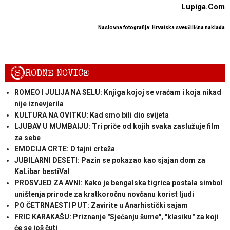
Lupiga.Com
Naslovna fotografija:
Hrvatska sveučilišna naklada
S
RODNE NOVICE
ROMEO I JULIJA NA SELU: Knjiga kojoj se vraćam i koja nikad
nije iznevjerila
KULTURA NA OVITKU: Kad smo bili dio svijeta
LJUBAV U MUMBAIJU: Tri priče od kojih svaka zaslužuje film
za sebe
EMOCIJA CRTE: O tajni crteža
JUBILARNI DESETI: Pazin se pokazao kao sjajan dom za
KaLibar bestiVal
PROSVJED ZA AVNI: Kako je bengalska tigrica postala simbol
uništenja prirode za kratkoročnu novčanu korist ljudi
PO ČETRNAESTI PUT: Zavirite u Anarhistički sajam
FRIC KARAKAŠU: Priznanje "Sjećanju šume", "klasiku" za koji
će se još čuti