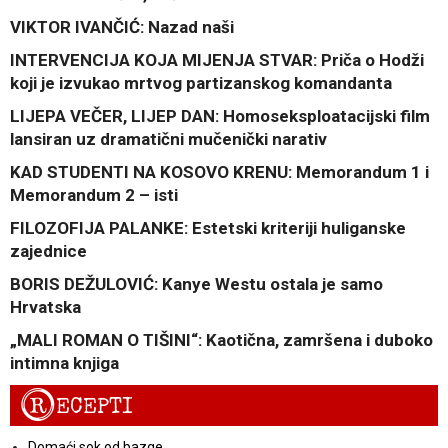
VIKTOR IVANČIĆ: Nazad naši
INTERVENCIJA KOJA MIJENJA STVAR: Priča o Hodži
koji je izvukao mrtvog partizanskog komandanta
LIJEPA VEČER, LIJEP DAN: Homoseksploatacijski film
lansiran uz dramatični mučenički narativ
KAD STUDENTI NA KOSOVO KRENU: Memorandum 1 i
Memorandum 2 – isti
FILOZOFIJA PALANKE: Estetski kriteriji huliganske
zajednice
BORIS DEŽULOVIĆ: Kanye Westu ostala je samo
Hrvatska
„MALI ROMAN O TIŠINI“: Kaotična, zamršena i duboko
intimna knjiga
R
ECEPTI
Domaći sok od bazge