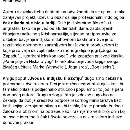
vrednovanja.
Autoru svakako treba čestitati na odvažnosti da se upusti u tako
zahtjevan projekt, uzevši u obzir da nije profesionalni indolog pa
čak nikada nije bio u Indiji
. Orlić je diplomirao filozofiju i
anglistiku tako da je već od studentskih dana, zaokupljenih
čitanjem radikalnog Krishnamurtija, stjecao pretpostavke za
ozbiljno bavljenje indijskom duhovnom baštinom. Sve je to
rezultiralo obimnom i zanimljivom književnom produkcijom iz
koje prvo valja izdvojiti nekoliko monografija o jogi („Joga na
Zapadu“, „Ilustrirani leksikon joge“) vrlo zapažen prijevod klasika
„Patanjalijeva Niska o yogi“ te nekoliko prijevoda knjiga svoga
živućeg učitelja Marka Withwella („Joga srca“, „Bog i seks“).
Knjigu poput
„Uvoda u indijsku filozofiju“
dugo smo čekali na
policama iz dva razloga. Prvi je kronični nedostatak djela koje bi
tematici prilazila podjednako stručno i popularno i to još iz pera
domaćeg autora. Drugi razlog je što je izdavač dugo bio na
čekanju da dobije sredstva potpore resornog ministarstva bez
kojih knjiga vjerojatno nikada ne bi izašla, što je pomalo čudno i
žalosno s obzirom na potrebe, kao i razmjerno velik broj onih koji
su svoje interese ili čak i živote povezali s nekim vidom indijske
duhovne prakse.