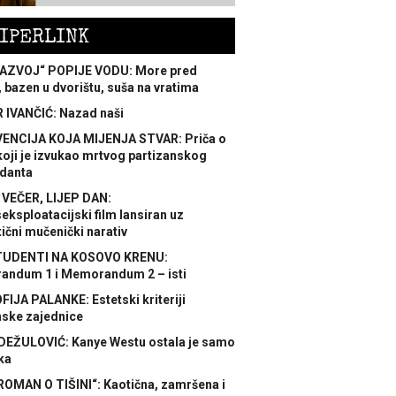
IPERLINK
AZVOJ“ POPIJE VODU: More pred
 bazen u dvorištu, suša na vratima
 IVANČIĆ: Nazad naši
ENCIJA KOJA MIJENJA STVAR: Priča o
koji je izvukao mrtvog partizanskog
danta
 VEČER, LIJEP DAN:
ksploatacijski film lansiran uz
ični mučenički narativ
TUDENTI NA KOSOVO KRENU:
ndum 1 i Memorandum 2 – isti
FIJA PALANKE: Estetski kriteriji
nske zajednice
DEŽULOVIĆ: Kanye Westu ostala je samo
ka
ROMAN O TIŠINI“: Kaotična, zamršena i