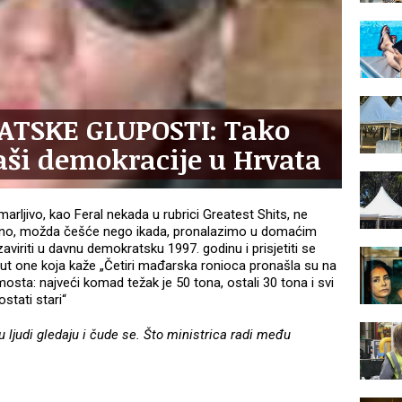
ATSKE GLUPOSTI: Tako
kaši demokracije u Hrvata
marljivo, kao Feral nekada u rubrici Greatest Shits, ne
evno, možda češće nego ikada, pronalazimo u domaćim
riti u davnu demokratsku 1997. godinu i prisjetiti se
oput one koja kaže „Četiri mađarska ronioca pronašla su na
osta: najveći komad težak je 50 tona, ostali 30 tona i svi
stati stari“
ljudi gledaju i čude se. Što ministrica radi među