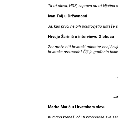
Ta tri slova, HDZ, zapravo su tri ključna
Ivan Tolj u Državnosti
Ja, kao prvo, ne bih poistovjetio ustaše
Hrvoje Šarinić u interviewu Globusu
Zar može biti hrvatski ministar onaj čovje
hrvatske proizvode? Čiji je građanin taka
Marko Matić u Hrvatskom slovu
Kud god kreneš, oči ti probodoše sve sami 