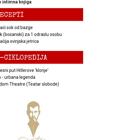
 intimna knjiga
ECEPTI
ći sok od bazge
k (bosanski) za 1 odraslu osobu
čija svinjska jetrica
-CIKLOPEDIJA
esni put Hitlerove 'klonje'
 - urbana legenda
dom Theatre (Teatar slobode)