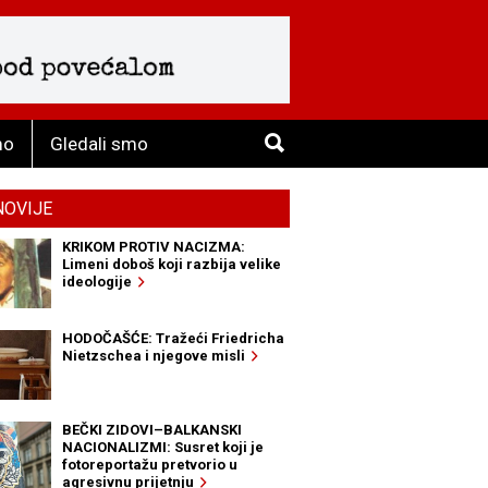
mo
Gledali smo
NOVIJE
KRIKOM PROTIV NACIZMA:
Limeni doboš koji razbija velike
ideologije
HODOČAŠĆE: Tražeći Friedricha
Nietzschea i njegove misli
BEČKI ZIDOVI–BALKANSKI
NACIONALIZMI: Susret koji je
fotoreportažu pretvorio u
agresivnu prijetnju