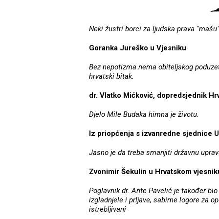
Neki žustri borci za ljudska prava "mašu
Goranka Jureško u Vjesniku
Bez nepotizma nema obiteljskog poduzet
hrvatski bitak.
dr. Vlatko Mićković, dopredsjednik Hr
Djelo Mile Budaka himna je životu.
Iz priopćenja s izvanredne sjednice 
Jasno je da treba smanjiti državnu upravu 
Zvonimir Šekulin u Hrvatskom vjesnik
Poglavnik dr. Ante Pavelić je također bio
izgladnjele i prljave, sabirne logore za op
istrebljivani