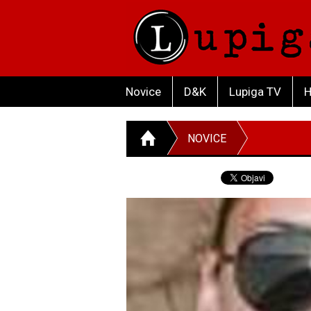
Novice
D&K
Lupiga TV
H
NOVICE