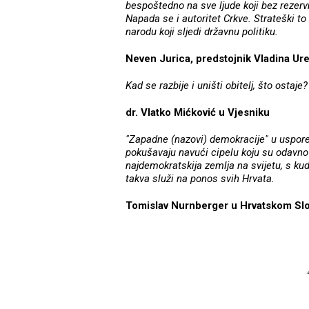
bespoštedno na sve ljude koji bez rezerv
Napada se i autoritet Crkve. Strateški to 
narodu koji sljedi državnu politiku.
Neven Jurica, predstojnik Vladina Ur
Kad se razbije i uništi obitelj, što ostaje
dr. Vlatko Mićković u Vjesniku
"Zapadne (nazovi) demokracije" u uspored
pokušavaju navući cipelu koju su odavno 
najdemokratskija zemlja na svijetu, s ku
takva služi na ponos svih Hrvata.
Tomislav Nurnberger u Hrvatskom Sl