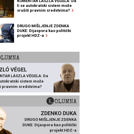
KOMENTAR LÁSZLA VÉGELA: Da
li se autokratski sistem može
srušiti pravnim sredstvima?
DRUGO MIŠLJENJE ZDENKA
DUKE: Dijaspora kao politički
projekt HDZ-a
KOLUMNA
ZLÓ VÉGEL
NTAR LÁSZLA VÉGELA: Da
 autokratski sistem može
ti pravnim sredstvima?
KOLUMNA
ZDENKO DUKA
DRUGO MIŠLJENJE ZDENKA
DUKE: Dijaspora kao politički
projekt HDZ-a