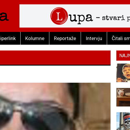
iperlink
Kolumne
Reportaže
Intervju
Čitali s
NAJ