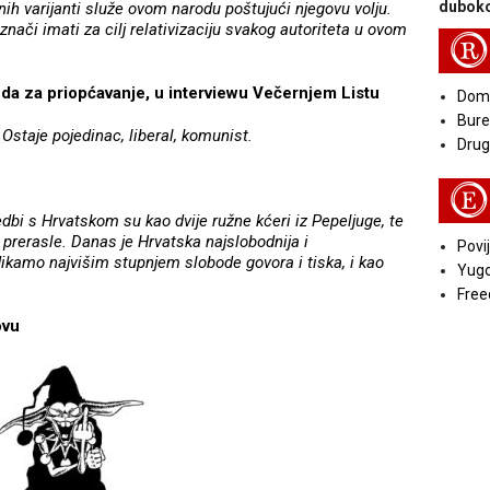
duboko
nih varijanti služe ovom narodu poštujući njegovu volju.
znači imati za cilj relativizaciju svakog autoriteta u ovom
R
eda za priopćavanje, u interviewu Večernjem Listu
Doma
Bure
? Ostaje pojedinac, liberal, komunist.
Druga
E
bi s Hrvatskom su kao dvije ružne kćeri iz Pepeljuge, te
prerasle. Danas je Hrvatska najslobodnija i
Povij
dikamo najvišim stupnjem slobode govora i tiska, i kao
Yugo
Free
ovu