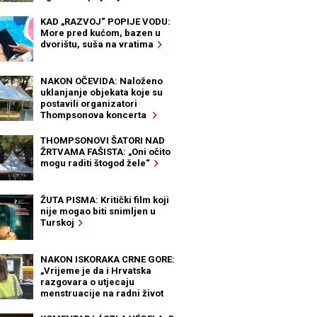
KAD „RAZVOJ“ POPIJE VODU:
More pred kućom, bazen u
dvorištu, suša na vratima
NAKON OČEVIDA: Naloženo
uklanjanje objekata koje su
postavili organizatori
Thompsonova koncerta
THOMPSONOVI ŠATORI NAD
ŽRTVAMA FAŠISTA: „Oni očito
mogu raditi štogod žele“
ŽUTA PISMA: Kritički film koji
nije mogao biti snimljen u
Turskoj
NAKON ISKORAKA CRNE GORE:
„Vrijeme je da i Hrvatska
razgovara o utjecaju
menstruacije na radni život
žena“