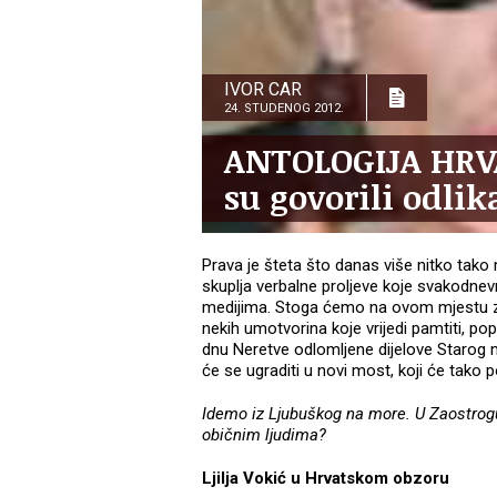
IVOR CAR
24. STUDENOG 2012.
ANTOLOGIJA HRV
su govorili odli
Prava je šteta što danas više nitko tako 
skuplja verbalne proljeve koje svakodn
medijima. Stoga ćemo na ovom mjestu zavi
nekih umotvorina koje vrijedi pamtiti, p
dnu Neretve odlomljene dijelove Starog m
će se ugraditi u novi most, koji će tako po
Idemo iz Ljubuškog na more. U Zaostrogu 
običnim ljudima?
Ljilja Vokić u Hrvatskom obzoru