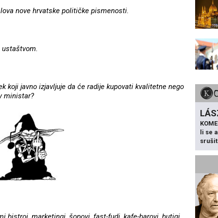
 slova nove hrvatske političke pismenosti.
 s ustaštvom.
k koji javno izjavljuje da će radije kupovati kvalitetne nego
v ministar?
LÁS
KOME
li se
sruši
bistroi, marketingi, šopovi, fast-fudi, kafe-barovi, butigi,