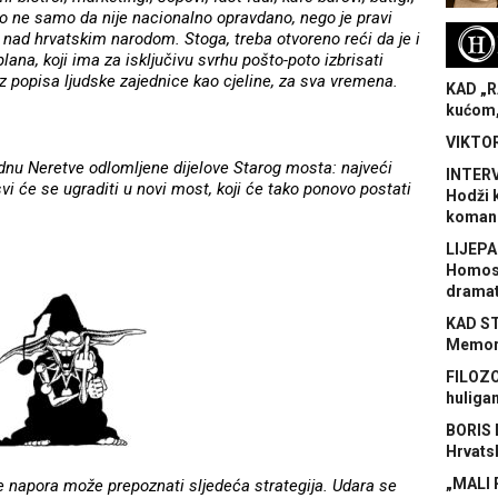
, što ne samo da nije nacionalno opravdano, nego je pravi
H
i nad hrvatskim narodom. Stoga, treba otvoreno reći da je i
lana, koji ima za isključivu svrhu pošto-poto izbrisati
iz popisa ljudske zajednice kao cjeline, za sva vremena.
KAD „R
kućom,
VIKTOR
dnu Neretve odlomljene dijelove Starog mosta: najveći
INTERV
svi će se ugraditi u novi most, koji će tako ponovo postati
Hodži 
koman
LIJEPA
Homose
dramat
KAD S
Memora
FILOZO
huliga
BORIS 
Hrvats
„MALI 
e napora može prepoznati sljedeća strategija. Udara se