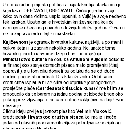
U opisu radnog mjesta političara najistaknutija stavka ona je
koja kaže: OBEĆAVATI, OBEĆAVATI... Čačić je jedno svoje,
kako ovih dana vidimo, uspio ispuniti, a Vujić je svoje nedavno
tek izrekao. Uputio ga je hrvatskim književnicima koji će
ispunjenje obećanog navodno doživjeti iduće godine. O čemu
se tu zapravo radi čitajte u nastavku...
Književnost
je ogranak hrvatske kulture, najživlji, a po meni i
najkvalitetniji, u zadnjih nekoliko godina. No, unatoč tome
hrvatski pisci to u svome džepu baš i ne osjećaju.
Ministarstvo kulture
na čelu sa
Antunom Vujićem
odlučilo
je financijsko stanje domaćih pisaca malo promijeniti (čitaj:
popraviti), a u tom cilju donijeli su odluku da se od iduće
godine počne stipendirati 10-ak književnika. Odabranim
sretnicima isplatila bi se cifra od otprilike jednogodišnje
prosječne plaće (
četrdesetak tisućica kuna
) čime bi im se
omogućilo da se barem na jednu godinu oslobode brige oko
pukog preživljavanja te se usredotoče isključivo na književno
stvaranje.
Sličnu ideju prvi je u javnost plasirao
Velimir Visković
,
predsjednik
Hrvatskog društva pisaca
kojima je i inače
jedan od glavnih programskih ciljeva poboljšanje socijalnog
statusa pisaca u Hrvatskoj.