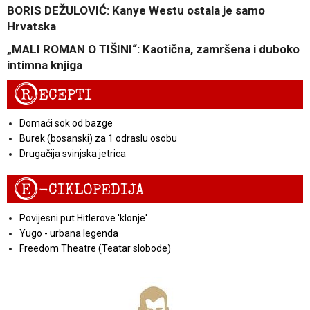
BORIS DEŽULOVIĆ: Kanye Westu ostala je samo
Hrvatska
„MALI ROMAN O TIŠINI“: Kaotična, zamršena i duboko
intimna knjiga
R
ECEPTI
Domaći sok od bazge
Burek (bosanski) za 1 odraslu osobu
Drugačija svinjska jetrica
E
-CIKLOPEDIJA
Povijesni put Hitlerove 'klonje'
Yugo - urbana legenda
Freedom Theatre (Teatar slobode)