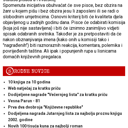
Spomenuta inicijativa obuhvaćat će sve pisce, bez obzira na
žanr u kojem pišu i bez obzira jesu li zaposleni ili se radi o
slobodnim umjetnicima. Osnovni kriterij biti će kvaliteta djela
objavljenog u zadnjih godinu dana. Pisce će odabirati komisija
(koja još nije sastavljena) i biti će iznimno zanimljivo vidjeti
spisak odabranih sretnika. Također je za pretpostaviti da će
nakon obznanjivanja imena (kako onih u komisiji tako i
"nagrađenih") biti raznoraznih reakcija, komentara, polemika i
povrijeđenih taština. Ali ipak i popunjenih rupa u lisnicama
domaćih književnih pregalaca.
S
RODNE NOVICE
10 knjiga za 10 godina
Web natječaj za kratku priču
Dodijeljene nagrade "Večernjeg lista" za kratku priču
Vesna Parun - 81
Prva dva dvobroja "Književne republike"
Dodjeljena nagrada Jutarnjeg lista za najbolju proznu knjigu
2002. godine
Novih 100 tisuća kuna za najbolji roman