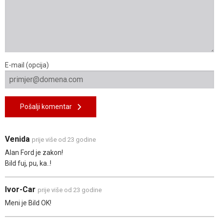
E-mail (opcija)
Pošalji komentar
Venida
prije više od 23 godine
Alan Ford je zakon!
Bild fuj, pu, ka..!
Ivor-Car
prije više od 23 godine
Meni je Bild OK!