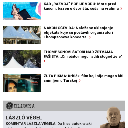
KAD „RAZVOJ“ POPIJE VODU: More pred
kućom, bazen u dvorištu, suša na vratima
NAKON OČEVIDA: Naloženo uklanjanje
objekata koje su postavili organizatori
Thompsonova koncerta
THOMPSONOVI ŠATORI NAD ŽRTVAMA
FAŠISTA: „Oni očito mogu raditi štogod žele“
ŽUTA PISMA: Kritički film koji nije mogao biti
snimljen u Turskoj
KOLUMNA
LÁSZLÓ VÉGEL
KOMENTAR LÁSZLA VÉGELA: Da li se autokratski