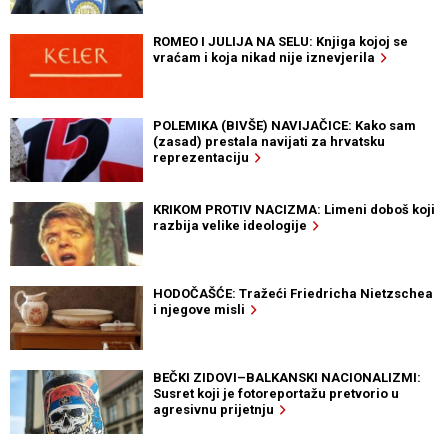
ROMEO I JULIJA NA SELU: Knjiga kojoj se
vraćam i koja nikad nije iznevjerila
POLEMIKA (BIVŠE) NAVIJAČICE: Kako sam
(zasad) prestala navijati za hrvatsku
reprezentaciju
KRIKOM PROTIV NACIZMA: Limeni doboš koji
razbija velike ideologije
HODOČAŠĆE: Tražeći Friedricha Nietzschea
i njegove misli
BEČKI ZIDOVI–BALKANSKI NACIONALIZMI:
Susret koji je fotoreportažu pretvorio u
agresivnu prijetnju