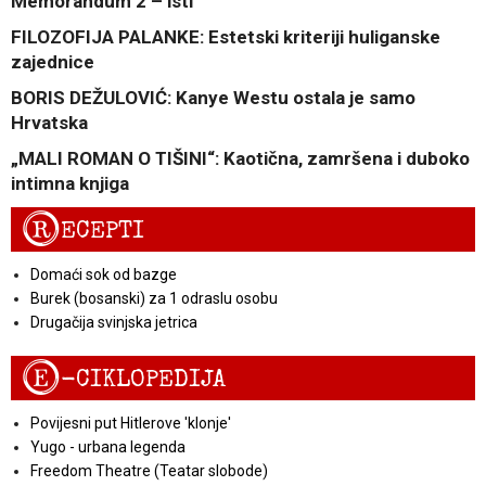
Memorandum 2 – isti
FILOZOFIJA PALANKE: Estetski kriteriji huliganske
zajednice
BORIS DEŽULOVIĆ: Kanye Westu ostala je samo
Hrvatska
„MALI ROMAN O TIŠINI“: Kaotična, zamršena i duboko
intimna knjiga
R
ECEPTI
Domaći sok od bazge
Burek (bosanski) za 1 odraslu osobu
Drugačija svinjska jetrica
E
-CIKLOPEDIJA
Povijesni put Hitlerove 'klonje'
Yugo - urbana legenda
Freedom Theatre (Teatar slobode)