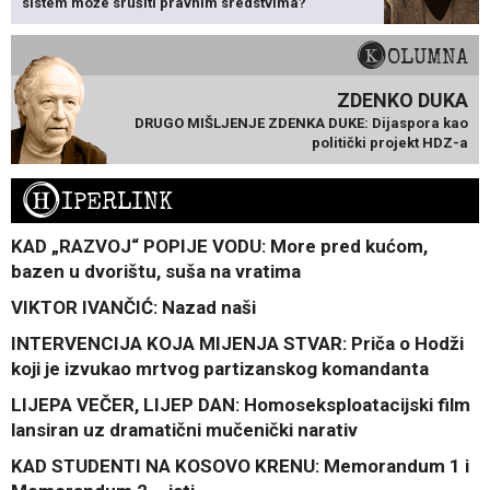
sistem može srušiti pravnim sredstvima?
KOLUMNA
ZDENKO DUKA
DRUGO MIŠLJENJE ZDENKA DUKE: Dijaspora kao
politički projekt HDZ-a
H
IPERLINK
KAD „RAZVOJ“ POPIJE VODU: More pred kućom,
bazen u dvorištu, suša na vratima
VIKTOR IVANČIĆ: Nazad naši
INTERVENCIJA KOJA MIJENJA STVAR: Priča o Hodži
koji je izvukao mrtvog partizanskog komandanta
LIJEPA VEČER, LIJEP DAN: Homoseksploatacijski film
lansiran uz dramatični mučenički narativ
KAD STUDENTI NA KOSOVO KRENU: Memorandum 1 i