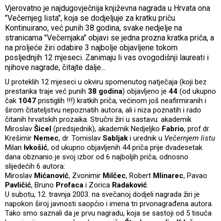
Vjerovatno je najdugovječnija književna nagrada u Hrvata ona
"Večernjeg lista", koja se dodjeljuje za kratku priču.
Kontinuirano, već punih 38 godina, svake nedjelje na
stranicama "Večernjaka" objavi se jedna prozna kratka priča, a
na proljeće žiri odabire 3 najbolje objavljene tokom
posljednjih 12 mjeseci. Zanimaju li vas ovogodišnji laureati i
njihove nagrade, čitajte dalje...
U proteklih 12 mjeseci u okviru spomenutog natječaja (koji bez
prestanka traje već punih
38 godina
) objavljeno je
44
(od ukupno
čak
1047
pristiglih !!!) kratkih priča, većinom još neafirmiranih i
širom čitateljstvu nepoznatih autora, ali i niza poznatih i rado
čitanih hrvatskih prozaika. Stručni žiri u sastavu: akademik
Miroslav
Šicel
(predsjednik), akademik Nedjeljko
Fabrio
, prof.dr.
Krešimir
Nemec
, dr. Tomislav
Sabljak
i urednik u
Večernjem listu
Milan
Ivkošić
, od ukupno objavljenih 44 priča prije dvadesetak
dana obznanio je svoj izbor od 6 najboljih priča, odnosno
slijedećih 6 autora:
Miroslav
Mićanović
, Zvonimir
Milčec
, Robert
Mlinarec
, Pavao
Pavličić
, Bruno
Profaca
i Zorica
Radaković
.
U subotu, 12. travnja 2003. na svečanoj dodjeli nagrada žiri je
napokon široj javnosti saopćio i imena tri prvonagrađena autora.
Tako smo saznali da je prvu nagradu, koja se sastoji od 5 tisuća