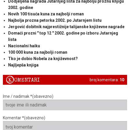
Dodjeljena nagrada Jutarnjeg lista za najbolju proznu knjigu
2002. godine
Novih 100 tisuća kuna za najbolji roman
Najbolja prozna petorka 2002. po Jutarnjem listu
Jergović dobitnik najprestižnije talijanske književne nagrade
Domaći prozni " top 12 " 2002. godine po izboru Jutarnjeg
lista
Nacionalni haiku
100 000 kuna za najbolji roman
Tko je dobio Nobela za književnost?
Najljepša knjiga
K
OMENTARI
broj komentara:
10
Ime / nadimak *(obavezno)
Komentar *(obavezno)