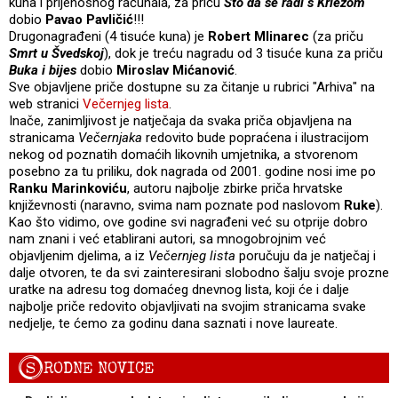
kuna i prijenosnog računala, za priču
Što da se radi s Krležom
dobio
Pavao Pavličić
!!!
Drugonagrađeni (4 tisuće kuna) je
Robert Mlinarec
(za priču
Smrt u Švedskoj
), dok je treću nagradu od 3 tisuće kuna za priču
Buka i bijes
dobio
Miroslav Mićanović
.
Sve objavljene priče dostupne su za čitanje u rubrici "Arhiva" na
web stranici
Večernjeg lista
.
Inače, zanimljivost je natječaja da svaka priča objavljena na
stranicama
Večernjaka
redovito bude popraćena i ilustracijom
nekog od poznatih domaćih likovnih umjetnika, a stvorenom
posebno za tu priliku, dok nagrada od 2001. godine nosi ime po
Ranku Marinkoviću
, autoru najbolje zbirke priča hrvatske
književnosti (naravno, svima nam poznate pod naslovom
Ruke
).
Kao što vidimo, ove godine svi nagrađeni već su otprije dobro
nam znani i već etablirani autori, sa mnogobrojnim već
objavljenim djelima, a iz
Večernjeg lista
poručuju da je natječaj i
dalje otvoren, te da svi zainteresirani slobodno šalju svoje prozne
uratke na adresu tog domaćeg dnevnog lista, koji će i dalje
najbolje priče redovito objavljivati na svojim stranicama svake
nedjelje, te ćemo za godinu dana saznati i nove laureate.
S
RODNE NOVICE