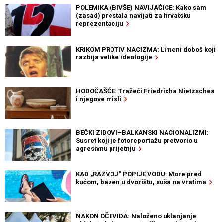
POLEMIKA (BIVŠE) NAVIJAČICE: Kako sam
(zasad) prestala navijati za hrvatsku
reprezentaciju
KRIKOM PROTIV NACIZMA: Limeni doboš koji
razbija velike ideologije
HODOČAŠĆE: Tražeći Friedricha Nietzschea
i njegove misli
BEČKI ZIDOVI–BALKANSKI NACIONALIZMI:
Susret koji je fotoreportažu pretvorio u
agresivnu prijetnju
KAD „RAZVOJ“ POPIJE VODU: More pred
kućom, bazen u dvorištu, suša na vratima
NAKON OČEVIDA: Naloženo uklanjanje