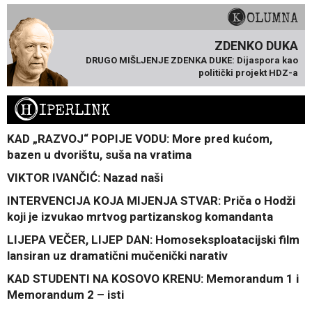
KOLUMNA
ZDENKO DUKA
DRUGO MIŠLJENJE ZDENKA DUKE: Dijaspora kao
politički projekt HDZ-a
H
IPERLINK
KAD „RAZVOJ“ POPIJE VODU: More pred kućom,
bazen u dvorištu, suša na vratima
VIKTOR IVANČIĆ: Nazad naši
INTERVENCIJA KOJA MIJENJA STVAR: Priča o Hodži
koji je izvukao mrtvog partizanskog komandanta
LIJEPA VEČER, LIJEP DAN: Homoseksploatacijski film
lansiran uz dramatični mučenički narativ
KAD STUDENTI NA KOSOVO KRENU: Memorandum 1 i
Memorandum 2 – isti