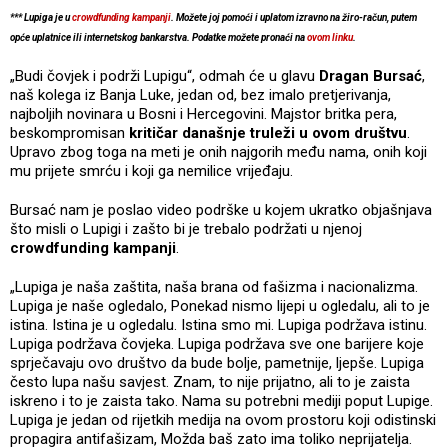
*** Lupiga je u
crowdfunding kampanji
. Možete joj pomoći i uplatom izravno na žiro-račun, putem
opće uplatnice ili internetskog bankarstva. Podatke možete pronaći na
ovom linku
.
„Budi čovjek i podrži Lupigu“, odmah će u glavu
Dragan Bursać
,
naš kolega iz Banja Luke, jedan od, bez imalo pretjerivanja,
najboljih novinara u Bosni i Hercegovini. Majstor britka pera,
beskompromisan
kritičar današnje truleži u ovom društvu
.
Upravo zbog toga na meti je onih najgorih među nama, onih koji
mu prijete smrću i koji ga nemilice vrijeđaju.
Bursać nam je poslao video podrške u kojem ukratko objašnjava
što misli o Lupigi i zašto bi je trebalo podržati u njenoj
crowdfunding kampanji
.
„Lupiga je naša zaštita, naša brana od fašizma i nacionalizma.
Lupiga je naše ogledalo, Ponekad nismo lijepi u ogledalu, ali to je
istina. Istina je u ogledalu. Istina smo mi. Lupiga podržava istinu.
Lupiga podržava čovjeka. Lupiga podržava sve one barijere koje
sprječavaju ovo društvo da bude bolje, pametnije, ljepše. Lupiga
često lupa našu savjest. Znam, to nije prijatno, ali to je zaista
iskreno i to je zaista tako. Nama su potrebni mediji poput Lupige.
Lupiga je jedan od rijetkih medija na ovom prostoru koji odistinski
propagira antifašizam, Možda baš zato ima toliko neprijatelja.