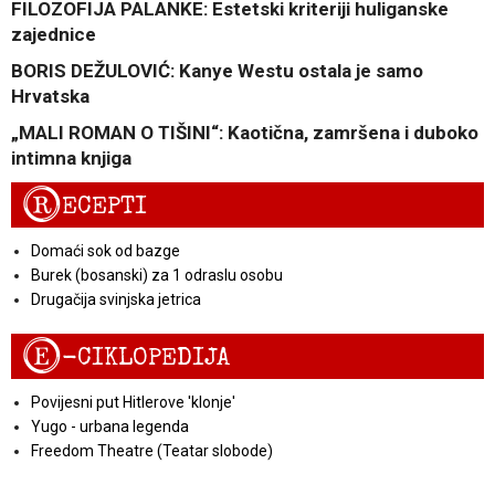
FILOZOFIJA PALANKE: Estetski kriteriji huliganske
zajednice
BORIS DEŽULOVIĆ: Kanye Westu ostala je samo
Hrvatska
„MALI ROMAN O TIŠINI“: Kaotična, zamršena i duboko
intimna knjiga
R
ECEPTI
Domaći sok od bazge
Burek (bosanski) za 1 odraslu osobu
Drugačija svinjska jetrica
E
-CIKLOPEDIJA
Povijesni put Hitlerove 'klonje'
Yugo - urbana legenda
Freedom Theatre (Teatar slobode)