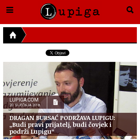
LUPIGA.COM
20. SIJEČNJA 2018.
DRAGAN BURSAĆ PODRŽAVA LUPIGU:
„Budi pravi prijatelj, budi čovjek i
podrži Lupigu“