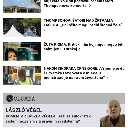
objekata koje su postavili organizatori
Thompsonova koncerta
THOMPSONOVI ŠATORI NAD ŽRTVAMA
FAŠISTA: „Oni očito mogu raditi štogod žele“
ŽUTA PISMA: Kritički film koji nije mogao biti
snimljen u Turskoj
NAKON ISKORAKA CRNE GORE: „Vrijeme je da
i Hrvatska razgovara o utjecaju
menstruacije na radni život žena“
KOLUMNA
LÁSZLÓ VÉGEL
KOMENTAR LÁSZLA VÉGELA: Da li se autokratski
sistem može srušiti pravnim sredstvima?