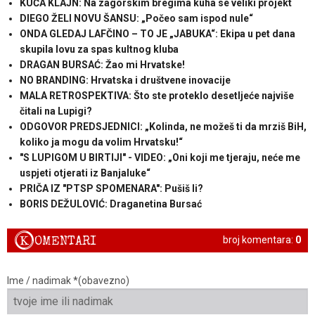
KUĆA KLAJN: Na zagorskim bregima kuha se veliki projekt
DIEGO ŽELI NOVU ŠANSU: „Počeo sam ispod nule“
ONDA GLEDAJ LAFČINO – TO JE „JABUKA“: Ekipa u pet dana
skupila lovu za spas kultnog kluba
DRAGAN BURSAĆ: Žao mi Hrvatske!
NO BRANDING: Hrvatska i društvene inovacije
MALA RETROSPEKTIVA: Što ste proteklo desetljeće najviše
čitali na Lupigi?
ODGOVOR PREDSJEDNICI: „Kolinda, ne možeš ti da mrziš BiH,
koliko ja mogu da volim Hrvatsku!“
"S LUPIGOM U BIRTIJI" - VIDEO: „Oni koji me tjeraju, neće me
uspjeti otjerati iz Banjaluke“
PRIČA IZ "PTSP SPOMENARA": Pušiš li?
BORIS DEŽULOVIĆ: Draganetina Bursać
K
OMENTARI
broj komentara:
0
Ime / nadimak *(obavezno)