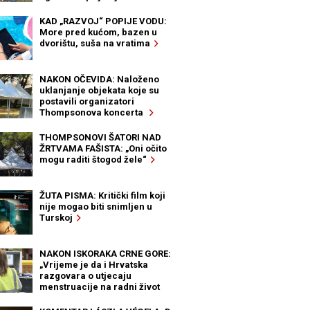
KAD „RAZVOJ“ POPIJE VODU:
More pred kućom, bazen u
dvorištu, suša na vratima
NAKON OČEVIDA: Naloženo
uklanjanje objekata koje su
postavili organizatori
Thompsonova koncerta
THOMPSONOVI ŠATORI NAD
ŽRTVAMA FAŠISTA: „Oni očito
mogu raditi štogod žele“
ŽUTA PISMA: Kritički film koji
nije mogao biti snimljen u
Turskoj
NAKON ISKORAKA CRNE GORE:
„Vrijeme je da i Hrvatska
razgovara o utjecaju
menstruacije na radni život
žena“