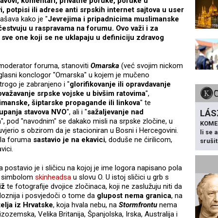
tavovi, komentari, privatne poruke, poruke u
 potpisi ili adrese anti srpskih internet sajtova u user
lašava kako je "
Jevrejima i pripadnicima muslimanske
čestvuju u raspravama na forumu. Ovo važi i za
ve one koji se ne uklapaju u definiciju zdravog
di moderator foruma, stanoviti
Omarska
(već svojim nickom
zloglasni konclogor "Omarska" u kojem je mučeno
rogo je zabranjeno i "
glorifikovanje ili opravdavanje
važavanje srpske vojske u bivšim ratovima
",
limanske, šiptarske propagande ili linkova
" te
stupanja stavova NVO
", ali i "
sažaljevanje nad
LÁS
a
", pod "navodnim" se dakako misli na srpske zločine, u
KOME
vjerio s obzirom da je stacioniran u Bosni i Hercegovini.
li se
vila foruma
sastavio je na ekavici
, doduše ne ćirilicom,
sruši
vici.
postavio je i sličicu na kojoj je ime logora napisano pola
nim simbolom
skinheadsa
u slovu O. U istoj sličici u grb s
iž
te fotografije dvojice zločinaca, koji ne zaslužuju niti da
loznija i posvjedoči o tome da
glupost nema granica
, na
telja iz Hrvatske
, koja hvala nebu, na
Stormfrontu
nema
zozemska, Velika Britanija, Španjolska, Irska, Australija i