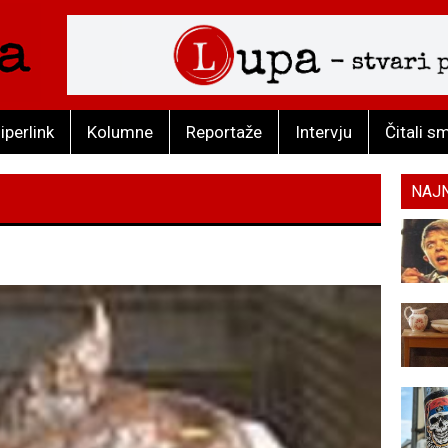
iperlink
Kolumne
Reportaže
Intervju
Čitali s
NAJ