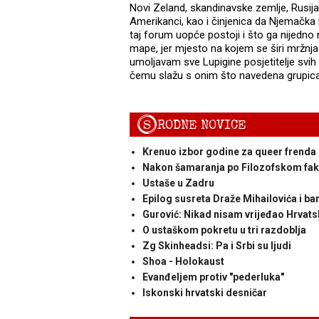
Novi Zeland, skandinavske zemlje, Rusija i
Amerikanci, kao i činjenica da Njemačka 
taj forum uopće postoji i što ga nijedno 
mape, jer mjesto na kojem se širi mržnja
umoljavam sve Lupigine posjetitelje svih
čemu slažu s onim što navedena grupica 
S
RODNE NOVICE
Krenuo izbor godine za queer frenda 
Nakon šamaranja po Filozofskom faku
Ustaše u Zadru
Epilog susreta Draže Mihailovića i ba
Gurović: Nikad nisam vrijeđao Hrvats
O ustaškom pokretu u tri razdoblja
Zg Skinheadsi: Pa i Srbi su ljudi
Shoa - Holokaust
Evanđeljem protiv "pederluka"
Iskonski hrvatski desničar