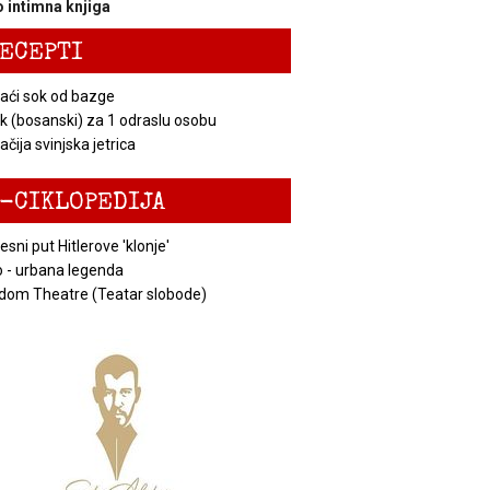
 intimna knjiga
ECEPTI
ći sok od bazge
k (bosanski) za 1 odraslu osobu
čija svinjska jetrica
-CIKLOPEDIJA
esni put Hitlerove 'klonje'
 - urbana legenda
dom Theatre (Teatar slobode)