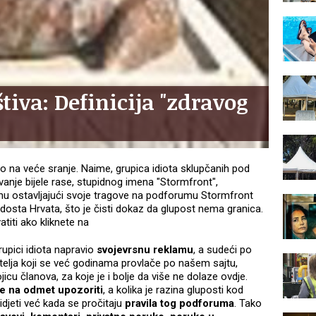
tiva: Definicija "zdravog
 na veće sranje. Naime, grupica idiota sklupčanih pod
nje bijele rase, stupidnog imena "Stormfront",
nu ostavljajući svoje tragove na podforumu Stormfront
podosta Hrvata, što je čisti dokaz da glupost nema granica.
atiti ako kliknete na
pici idiota napravio
svojevrsnu reklamu
, a sudeći po
telja koji se već godinama provlače po našem sajtu,
ojicu članova, za koje je i bolje da više ne dolaze ovdje.
je na odmet upozoriti
, a kolika je razina gluposti kod
jeti već kada se pročitaju
pravila tog podforuma
. Tako