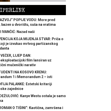
IPERLINK
AZVOJ“ POPIJE VODU: More pred
 bazen u dvorištu, suša na vratima
 IVANČIĆ: Nazad naši
ENCIJA KOJA MIJENJA STVAR: Priča o
koji je izvukao mrtvog partizanskog
danta
 VEČER, LIJEP DAN:
ksploatacijski film lansiran uz
ični mučenički narativ
TUDENTI NA KOSOVO KRENU:
ndum 1 i Memorandum 2 – isti
FIJA PALANKE: Estetski kriteriji
nske zajednice
DEŽULOVIĆ: Kanye Westu ostala je samo
ka
ROMAN O TIŠINI“: Kaotična, zamršena i