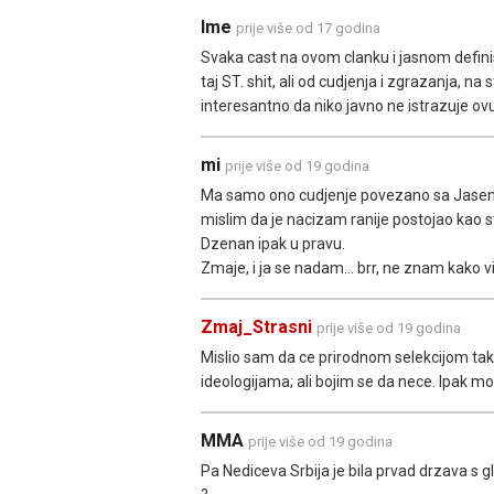
Ime
prije više od 17 godina
Svaka cast na ovom clanku i jasnom defini
taj ST. shit, ali od cudjenja i zgrazanja, n
interesantno da niko javno ne istrazuje ov
mi
prije više od 19 godina
Ma samo ono cudjenje povezano sa Jasenov
mislim da je nacizam ranije postojao kao sto 
Dzenan ipak u pravu.
Zmaje, i ja se nadam... brr, ne znam kako vi
Zmaj_Strasni
prije više od 19 godina
Mislio sam da ce prirodnom selekcijom tak
ideologijama; ali bojim se da nece. Ipak mo
MMA
prije više od 19 godina
Pa Nediceva Srbija je bila prvad drzava s 