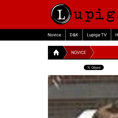
Novice
D&K
Lupiga TV
H
NOVICE