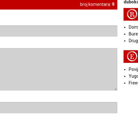
duboko
broj komentara:
9
R
Doma
Bure
Druga
E
Povij
Yugo
Free