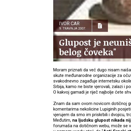
IVOR CAR
9. TRAVNJA 2007.
Glupost je neuniš
belog čoveka"
Moram priznati da već dugo nisam naišao
skute međunarodne organizacije za očuva
svakodnevno zagađuje internetsku okoli
Srbija, kamo ne biste vjerovali, zalazi i 
O kakvoj gamadi je riječ najbolje ćete shv
Znam da sam ovom novicom dotičnoj gru
komentarima nekolicine Lupiginih posjeti
vjerujem da smo im priskrbili i dvojicu, tr
Međutim,
na ljudsku glupost nikada ni
forumaša na dotičnom webu, može se vid