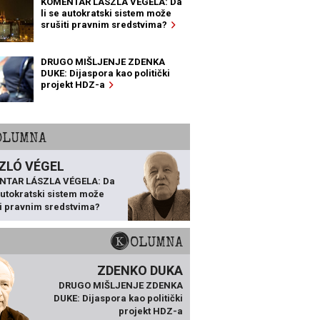
KOMENTAR LÁSZLA VÉGELA: Da
li se autokratski sistem može
srušiti pravnim sredstvima?
DRUGO MIŠLJENJE ZDENKA
DUKE: Dijaspora kao politički
projekt HDZ-a
KOLUMNA
ZLÓ VÉGEL
NTAR LÁSZLA VÉGELA: Da
 autokratski sistem može
ti pravnim sredstvima?
KOLUMNA
ZDENKO DUKA
DRUGO MIŠLJENJE ZDENKA
DUKE: Dijaspora kao politički
projekt HDZ-a