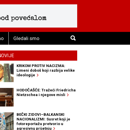
mo
Gledali smo
NOVIJE
KRIKOM PROTIV NACIZMA:
Limeni doboš koji razbija velike
ideologije
HODOČAŠĆE: Tražeći Friedricha
Nietzschea i njegove misli
BEČKI ZIDOVI–BALKANSKI
NACIONALIZMI: Susret koji je
fotoreportažu pretvorio u
agresivnu prijetnju