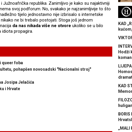
 Južnoafrička republika. Zanimljivo je kako su najaktivniji
nema svoj podforum. No, svakako je najzanimljivije to što
H
nadležno tijelo jednostavno nije izbrisalo s internetske
 nikako ne bi trebalo postojati. Stoga još jednom
KAD „R
 nacija
da nas nikada više ne otvore
ukoliko se u bilo
kućom,
idiota propagira.
VIKTOR
INTERV
Hodži 
koman
i queer foba
LIJEPA
ltetu, pohapšen novosadski "Nacionalni stroj"
Homose
dramat
na Josipa Jelačića
KAD S
ku i Hrvate
Memora
FILOZO
huliga
BORIS 
Hrvats
„MALI 