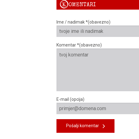
K
OMENTARI
Ime / nadimak *(obavezno)
Komentar *(obavezno)
E-mail (opcija)
Pošalji komentar