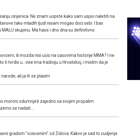
sanju cinjenica. Ne znam uopste kako sam uspio naletiti na
a stavove tako mladih ljudi nisam mogao doci sebi. I bas
u MALU skupinu. Ma haos i dno dna su definitivno.
cem, ili mozda nisi ucio na casovima historije MMA? I ne
ti tvrdis u , vise ima tradiciju u Hrvatskoj, i mislim da je
 narode, ali ja ih se plasim
vi moroni odumrijeti zajedno sa svojim propalim
zemo se nadati ...
glavni gradom "ociscenim" od Zidova. Kakvo je sad to cudjenje