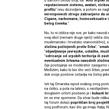
u samom uvodu stoji, da "
Anti Srpski s
reputacionom sistemu, avatari, nickovi,
profilu
" nisu dozvoljeni, a potom se nag
veroispovesti strogo zabranjeno da u
Cigane, narkomane, homoseksualce i s
belog čoveka.
".
No, to ni izbliza nije sve, jer kako navo
ovaj idiot (nemam druge riječi) veliča 
muslimansko i hrvatsko stanovništvo), st
zločina počinjenih protiv Srba
", "
omalo
"
objavljivanje jevrejske, ustaške, mus
"
odricanje od srpskih teritorija ili za
eventualnim žrtvama navodnih zločin
čije postojanje se moderator zasigurno u
Međutim, kako bi bio što veći Srbin, pra
dok svoje postove ostavlja na čistoj ijeka
Isti taj Omarska ispod svakog svog posta 
na ćirilici, a pola na latinici, s neizbjež
dvoglavim orlom postavio je i
kukasti kr
im se ime spomene. Da stvar bude ridiku
taj forum dolazi
popriličan broj posjeti
svoj podforum, kao što ga imaju Italja, Ni