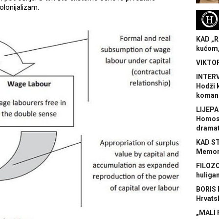
olonijalizam.
H
KAD „R
kućom,
VIKTOR
INTERV
Hodži 
koman
LIJEPA
Homose
dramat
KAD S
Memora
FILOZO
huliga
BORIS 
Hrvats
„MALI 