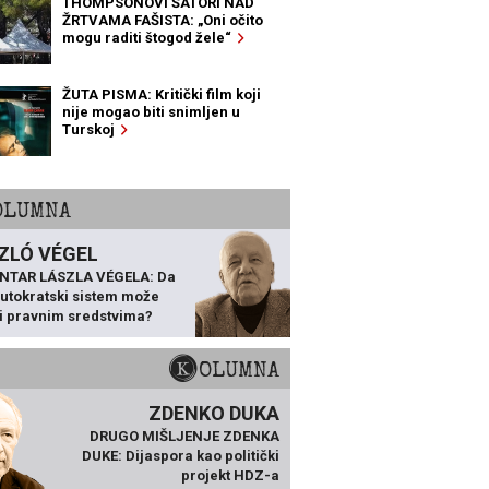
THOMPSONOVI ŠATORI NAD
ŽRTVAMA FAŠISTA: „Oni očito
mogu raditi štogod žele“
ŽUTA PISMA: Kritički film koji
nije mogao biti snimljen u
Turskoj
KOLUMNA
ZLÓ VÉGEL
NTAR LÁSZLA VÉGELA: Da
 autokratski sistem može
ti pravnim sredstvima?
KOLUMNA
ZDENKO DUKA
DRUGO MIŠLJENJE ZDENKA
DUKE: Dijaspora kao politički
projekt HDZ-a