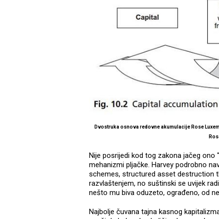
Dvostruka osnova redovne akumulacije Rose Luxembur
Rosa
Nije posrijedi kod tog zakona jačeg ono "n
mehanizmi pljačke. Harvey podrobno nav
schemes, structured asset destruction thr
razvlaštenjem, no suštinski se uvijek ra
nešto mu biva oduzeto, ograđeno, od neč
Najbolje čuvana tajna kasnog kapitalizma