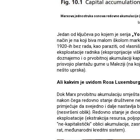
Marxova jednostruka osnova redovne akumulacije (IZ
L
Jedan od ključeva po kojem je serija
„Yo
način je na koji biva malom školom mark
1920-ih bez rada, kao paraziti, od vlasn
eksploatacije radnika (eksproprijacije viš
doznajemo i o prvobitnoj akumulaciji kapi
prisvojio plantažu gume u Maleziji (na koj
nešto uprska).
Ali kakvim je uvidom Rosa Luxemburg 
Dok Marx prvobitnu akumulaciju smješta u n
nakon čega redovno stanje društvene ne
primjećuje da svejedno i dalje nastavlja b
(nesvršeni oblik). Redovno stanje je dvo
eksploatacije (ekstrakcija resursa, poljop
"ne-kapitalistički" oblici akumulacije, zasn
rat, međunarodni kreditni sistem).