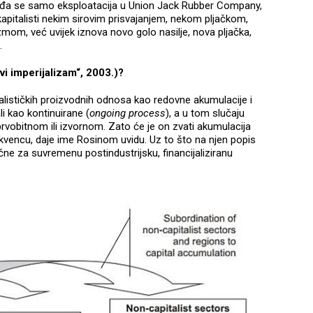
ađa se samo eksploatacija u Union Jack Rubber Company,
pitalisti nekim sirovim prisvajanjem, nekom pljačkom,
mom, već uvijek iznova novo golo nasilje, nova pljačka,
.
vi imperijalizam“, 2003.)?
alističkih proizvodnih odnosa kao redovne akumulacije i
li kao kontinuirane (
ongoing process
), a u tom slučaju
prvobitnom ili izvornom. Zato će je on zvati akumulacija
kvencu, daje ime Rosinom uvidu. Uz to što na njen popis
čne za suvremenu postindustrijsku, financijaliziranu