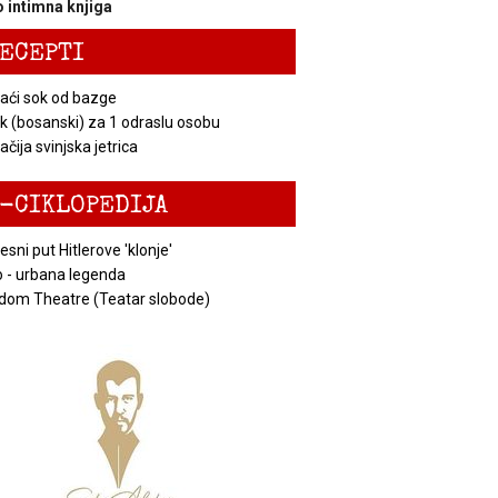
 intimna knjiga
ECEPTI
ći sok od bazge
k (bosanski) za 1 odraslu osobu
čija svinjska jetrica
-CIKLOPEDIJA
esni put Hitlerove 'klonje'
 - urbana legenda
dom Theatre (Teatar slobode)