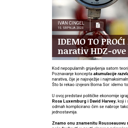
IVAN CINGEL
15. SRPNJA 2023.
IDEMO TO PROĆI 
narativ HDZ-ove 
Kod nepopularnih gnjavljenja satom teori
Poznavanje koncepta
akumulacije razvl
narativa, čije je najsvježije i najmaksi
Što bi rekao izvjesni Borna Sor: idemo to 
U ovoj predstavi političke ekonomije igra
Rosa Luxemburg i David Harvey
, koji
odmah komplicirano čim se nabroje tako
jednostavnija.
Znamo onu znamenitu Rousseauovu rij