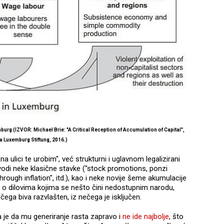
g (IZVOR: Michael Brie: "A Critical Reception of Accumulation of Capital",
 Luxemburg Stiftung, 2016.)
a ulici te urobim", već strukturni i uglavnom legalizirani
odi neke klasične stavke ("stock promotions, ponzi
ough inflation", itd.), kao i neke novije šeme akumulacije
di o dilovima kojima se nešto čini nedostupnim narodu,
ega biva razvlašten, iz nečega je isključen.
 je da mu generiranje rasta zapravo i
ne ide najbolje
, što