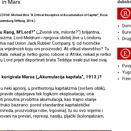
duboko
R
VOR: Michael Brie: "A Critical Reception of Accumulation of Capital", Rosa
uxemburg Stiftung, 2016.)
Doma
u Rang, M'Lord?“
(„Zvonili ste, milorde?“) briljantna,
Bure
sizma. Lord Meldrum i njegova obitelj žive u Londonu
Druga
ištva nad Union Jack Rubber Company, tj. od tvorničke
ka vrijednosti koju oni proizvode). Ali otkud vlasništvo? Tu
E
tala: nekad je netko gonio robove iz Afrike, nekad je netko
u Lord prijeti deportirati brata Teddyja svaki put kad ovaj
Povij
Yugo
korigirala Marxa („Akumulacija kapitala“, 1913.)?
Free
eki apriorij, u prethistoriju kapitalizma (svršeni oblik),
pravde objašnjava tek logikom eksploatacije, ona
iti prisutna prvobitna akumulacija, kao trajno stanje
struko bazirano: pored standardne kapitalističke
rivreda, proizvodnja robe, trgovina), tu su svo vrijeme i
ovani na prevari, represiji, nasilju, pljački (kolonijalizam,