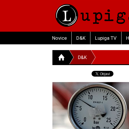
Novice
D&K
Lupiga TV
H
D&K