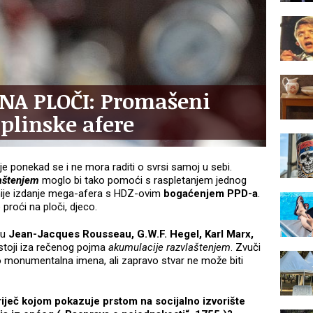
NA PLOČI: Promašeni
plinske afere
je ponekad se i ne mora raditi o svrsi samoj u sebi.
aštenjem
moglo bi tako pomoći s raspletanjem jednog
malnije izdanje mega-afera s HDZ-ovim
bogaćenjem PPD-a
.
proći na ploči, djeco.
ju
Jean-Jacques Rousseau, G.W.F. Hegel, Karl Marx,
 i stoji iza rečenog pojma
akumulacije razvlaštenjem
. Zvuči
 monumentalna imena, ali zapravo stvar ne može biti
eč kojom pokazuje prstom na socijalno izvorište