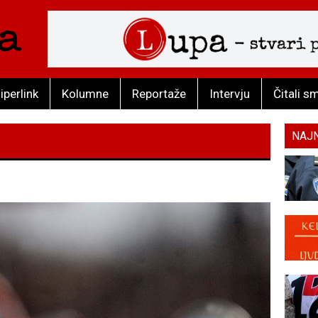
iperlink
Kolumne
Reportaže
Intervju
Čitali s
NAJ