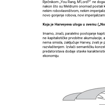
Rječnikom „You Rang, M'Lord?“: ne dog
nakon što su Meldrumi onomad postali ka
nekim robovlasništvom, nekim imperijaliz
novo gonjenje robova, novi imperijalizam
Koja je Harveyeva uloga u svemu („No
Imamo, znači, paralelno postojanje kapit
ne-kapitalističke prvobitne akumulacije, a
nema smisla, zaključuje Harvey, zvati je 
razvlaštenjem. Izvlači semantičku konze
predatorstava dodaje stavke karakteristi
ekonomiju.