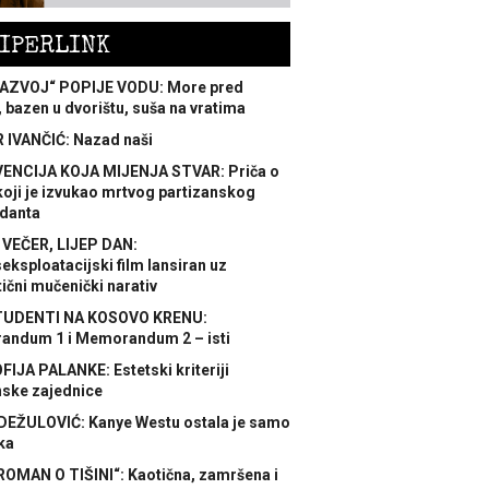
IPERLINK
AZVOJ“ POPIJE VODU: More pred
 bazen u dvorištu, suša na vratima
 IVANČIĆ: Nazad naši
ENCIJA KOJA MIJENJA STVAR: Priča o
koji je izvukao mrtvog partizanskog
danta
 VEČER, LIJEP DAN:
ksploatacijski film lansiran uz
ični mučenički narativ
TUDENTI NA KOSOVO KRENU:
ndum 1 i Memorandum 2 – isti
FIJA PALANKE: Estetski kriteriji
nske zajednice
DEŽULOVIĆ: Kanye Westu ostala je samo
ka
ROMAN O TIŠINI“: Kaotična, zamršena i