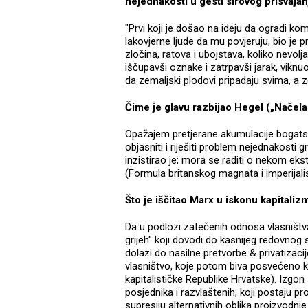
nejednakosti u gesti sirovog prisvaja
"Prvi koji je došao na ideju da ogradi kom
lakovjerne ljude da mu povjeruju, bio je p
zločina, ratova i ubojstava, koliko nevolj
iščupavši oznake i zatrpavši jarak, viknuo
da zemaljski plodovi pripadaju svima, a 
Čime je glavu razbijao Hegel („Načela 
Opažajem pretjerane akumulacije bogatstv
objasniti i riješiti problem nejednakost
inzistirao je; mora se raditi o nekom ekste
(Formula britanskog magnata i imperijalist
Što je iščitao Marx u iskonu kapitalizm
Da u podlozi zatečenih odnosa vlasništv
grijeh" koji dovodi do kasnijeg redovnog
dolazi do nasilne pretvorbe & privatizac
vlasništvo, koje potom biva posvećeno 
kapitalističke Republike Hrvatske). Izgo
posjednika i razvlaštenih, koji postaju pr
supresiju alternativnih oblika proizvodnj