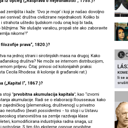
nja iz općeg („Rasprava o nejednakosti“, 1755.)?
ad zemljišta i kaže: ‘Ovo je moje’ i koji je našao dovoljno
ravi osnivač društva civilizirane nejednakosti. Koliko bi
a i strahota uštedio ljudskom rodu onaj koji bi tada,
 bližnjima: ‘Ne slušajte varalicu, propali ste ako zaboravite
zemlja nikome'!"
filozofije prava“, 1820.)?
a na jednoj strani i sirotinjskih masa na drugoj. Kako
i građanskog društva? Ne može se internom distribucijom,
LÁS
rnom priljevu. Čitaj: prinosi od kolonijalnih praksi.
a Cecila Rhodesa: ili kolonije ili građanski rat.)
KOME
li se
sruši
a („Kapital I“, 1867.)?
a stoji
"prvobitna akumulacija kapitala"
, kao "izvorni
 stanja akumulacije. Radi se o elaboraciji Rousseaua: kako
ije zajedničkog (plemenskog, društvenog) u privatno
kao neotuđivo (
beati possidentes
- to stoji i u Ustavu
n seoskog stanovništva sa zemlje razdvaja klase
oleteri, komodificirana industrijska radna snaga, uz
e i potrošnje. S tim što eksterne osnove prvobitne