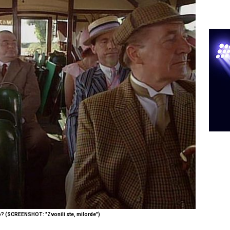
o? (SCREENSHOT: "Zvonili ste, milorde")