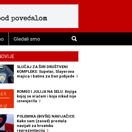
mo
Gledali smo
NOVIJE
SLUČAJ ZA ŠIRI DRUŠTVENI
KOMPLEKS: Supetar, Slayerova
majica i batine za Dan pobjede
ROMEO I JULIJA NA SELU: Knjiga
kojoj se vraćam i koja nikad nije
iznevjerila
POLEMIKA (BIVŠE) NAVIJAČICE:
Kako sam (zasad) prestala
navijati za hrvatsku
reprezentaciju