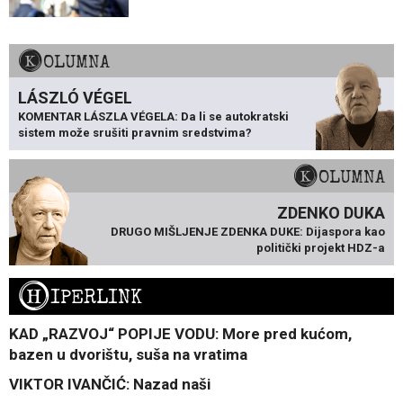
KOLUMNA
LÁSZLÓ VÉGEL
KOMENTAR LÁSZLA VÉGELA: Da li se autokratski
sistem može srušiti pravnim sredstvima?
KOLUMNA
ZDENKO DUKA
DRUGO MIŠLJENJE ZDENKA DUKE: Dijaspora kao
politički projekt HDZ-a
H
IPERLINK
KAD „RAZVOJ“ POPIJE VODU: More pred kućom,
bazen u dvorištu, suša na vratima
VIKTOR IVANČIĆ: Nazad naši