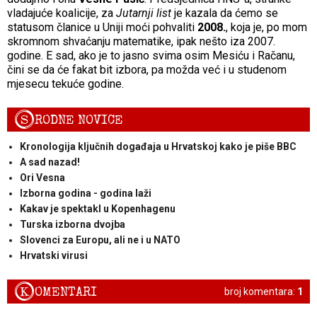
vladajuće koalicije, za
Jutarnji list
je kazala da ćemo se
statusom članice u Uniji moći pohvaliti
2008.
, koja je, po mom
skromnom shvaćanju matematike, ipak nešto iza 2007.
godine. E sad, ako je to jasno svima osim Mesiću i Račanu,
čini se da će fakat bit izbora, pa možda već i u studenom
mjesecu tekuće godine.
S
RODNE NOVICE
Kronologija ključnih događaja u Hrvatskoj kako je piše BBC
A sad nazad!
Ori Vesna
Izborna godina - godina laži
Kakav je spektakl u Kopenhagenu
Turska izborna dvojba
Slovenci za Europu, ali ne i u NATO
Hrvatski virusi
K
OMENTARI
broj komentara:
1