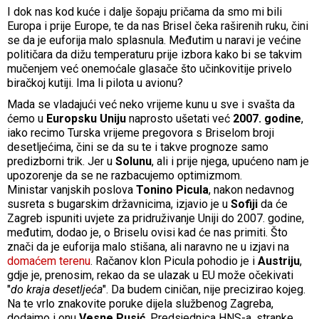
I dok nas kod kuće i dalje šopaju pričama da smo mi bili
Europa i prije Europe, te da nas Brisel čeka raširenih ruku, čini
se da je euforija malo splasnula. Međutim u naravi je većine
političara da dižu temperaturu prije izbora kako bi se takvim
mučenjem već onemoćale glasače što učinkovitije privelo
biračkoj kutiji. Ima li pilota u avionu?
Mada se vladajući već neko vrijeme kunu u sve i svašta da
ćemo u
Europsku Uniju
naprosto ušetati već
2007. godine
,
iako recimo Turska vrijeme pregovora s Briselom broji
desetljećima, čini se da su te i takve prognoze samo
predizborni trik. Jer u
Solunu
, ali i prije njega, upućeno nam je
upozorenje da se ne razbacujemo optimizmom.
Ministar vanjskih poslova
Tonino Picula
, nakon nedavnog
susreta s bugarskim državnicima, izjavio je u
Sofiji
da će
Zagreb ispuniti uvjete za pridruživanje Uniji do 2007. godine,
međutim, dodao je, o Briselu ovisi kad će nas primiti. Što
znači da je euforija malo stišana, ali naravno ne u izjavi na
domaćem terenu
. Račanov klon Picula pohodio je i
Austriju
,
gdje je, prenosim, rekao da se ulazak u EU može očekivati
"
do kraja desetljeća
". Da budem ciničan, nije precizirao kojeg.
Na te vrlo znakovite poruke dijela službenog Zagreba,
dodajmo i onu
Vesne Pusić
. Predsjednica HNS-a, stranke