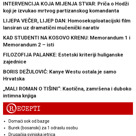
INTERVENCIJA KOJA MIJENJA STVAR: Priča o Hodži
koji je izvukao mrtvog partizanskog komandanta
LIJEPA VEČER, LIJEP DAN: Homoseksploatacijski film
lansiran uz dramatični mučenički narativ
KAD STUDENTI NA KOSOVO KRENU: Memorandum 1 i
Memorandum 2 – isti
FILOZOFIJA PALANKE: Estetski kriteriji huliganske
zajednice
BORIS DEŽULOVIĆ: Kanye Westu ostala je samo
Hrvatska
„MALI ROMAN O TIŠINI“: Kaotična, zamršena i duboko
intimna knjiga
R
ECEPTI
Domaći sok od bazge
Burek (bosanski) za 1 odraslu osobu
Drugačija svinjska jetrica