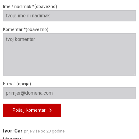
Ime / nadimak *(obavezno)
Komentar *(obavezno)
E-mail (opcija)
Pošalji komentar
Ivor-Car
prije više od 23 godine