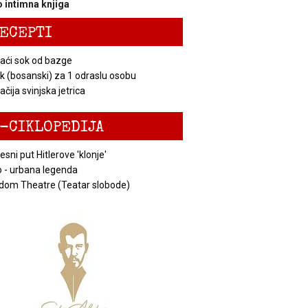
 intimna knjiga
ECEPTI
ći sok od bazge
k (bosanski) za 1 odraslu osobu
čija svinjska jetrica
-CIKLOPEDIJA
esni put Hitlerove 'klonje'
 - urbana legenda
dom Theatre (Teatar slobode)