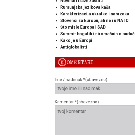
Novinari traže zaštitu
Rumunjska jezikova kaša
Karakterizacija ukratko i nabrzaka
Slovenci za Europu, ali ne i u NATO
Što misle Europa i SAD
Summit bogatih i siromašnih o buduć
Kako je u Europi
Antiglobalisti
K
OMENTARI
Ime / nadimak *(obavezno)
Komentar *(obavezno)