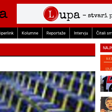
iperlink
Kolumne
Reportaže
Intervju
Čitali s
NAJ