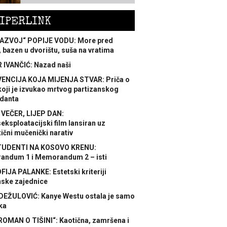
IPERLINK
AZVOJ“ POPIJE VODU: More pred
 bazen u dvorištu, suša na vratima
 IVANČIĆ: Nazad naši
ENCIJA KOJA MIJENJA STVAR: Priča o
koji je izvukao mrtvog partizanskog
danta
 VEČER, LIJEP DAN:
ksploatacijski film lansiran uz
ični mučenički narativ
TUDENTI NA KOSOVO KRENU:
ndum 1 i Memorandum 2 – isti
FIJA PALANKE: Estetski kriteriji
nske zajednice
DEŽULOVIĆ: Kanye Westu ostala je samo
ka
ROMAN O TIŠINI“: Kaotična, zamršena i