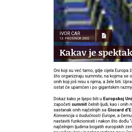
IVOR CAR
13. PROSINCA 2002.
Kakav je spekta
Oni koji su već tamo, gdje cijela Europa že
što organiziraju summite, na kojima se 
onih koji još nisu s njima, a žele biti. 
ostat će upamćen i po gigantskim razmj
Dokaz kako je lijepo biti u
Europskoj Uni
započeti
summit
čelnih ljudi, kao i onih
sastanak onih najčelnijih sa
Giscard d'E
Konvencija o budućnosti Europe
, a čemu 
nastaviti funkcionirati i nakon što dođu "
najčelnijim ljudima bogatih europskih zema