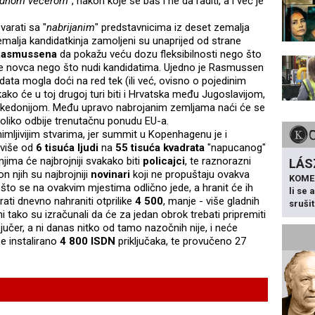
adnom večerom
", nakon koje se baš i ne da raditi, a i već je
arati sa "
nabrijanim
" predstavnicima iz deset zemalja
emalja kandidatkinja zamoljeni su unaprijed od strane
asmussena
da pokažu veću dozu fleksibilnosti nego što
iše novca nego što nudi kandidatima. Ujedno je Rasmussen
ata mogla doći na red tek (ili već, ovisno o pojedinim
 kako će u toj drugoj turi biti i Hrvatska među Jugoslavijom,
kedonijom. Među upravo nabrojanim zemljama naći će se
ukoliko odbije trenutačnu ponudu EU-a.
nimljivijim stvarima, jer summit u Kopenhagenu je i
 više od
6 tisuća
ljudi
na
55 tisuća kvadrata
"napucanog"
jima će najbrojniji svakako biti
policajci
, te raznorazni
LÁS
on njih su najbrojniji
novinari
koji ne propuštaju ovakva
KOME
što se na ovakvim mjestima odlično jede, a hranit će ih
li se
ati dnevno nahraniti otprilike
4 500
, manje - više gladnih
sruši
i tako su izračunali da će za jedan obrok trebati pripremiti
i jučer, a ni danas nitko od tamo nazočnih nije, i neće
be instalirano
4 800 ISDN
priključaka, te provučeno 27