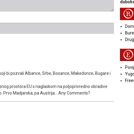
duboko
R
Doma
Bure
Druga
E
Povij
koji bi pozvali Albance, Srbe, Bosance, Makedonce, Bugare i
Yugo
Free
pisnog prostora EU s naglaskom na poljoprivredno obradive
mo. Prvo Madjarska, pa Austrija... Any Comments?