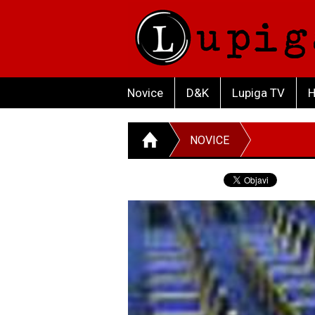
Novice
D&K
Lupiga TV
H
NOVICE