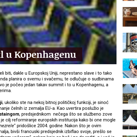
kl u Kopenhagenu
li biti, dakle u Europskoj Uniji, neprestano slave i to tako
onda planira o svemu i svačemu, te odlučuje o sudbinama
Upravo je počeo jedan takav summit i to u Kopenhagenu, a
erima.
ji
, ukoliko ste na nekoj bitnoj političkoj funkciji, je sinoć
 manje čelnih iz zemalja EU-a. Kao uvertira poslužio je
staingom
, predsjednikom nečega što se službeno zove
je cilj reformiranje europskih institucija kako bi one mogle
nezrele
" pridošlice 2004. godine. Nakon što je ovim
lja, bivši francuski predsjednik izbiflao svoje, prešlo se