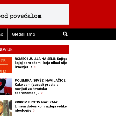
mo
Gledali smo
NOVIJE
ROMEO I JULIJA NA SELU: Knjiga
kojoj se vraćam i koja nikad nije
iznevjerila
POLEMIKA (BIVŠE) NAVIJAČICE:
Kako sam (zasad) prestala
navijati za hrvatsku
reprezentaciju
KRIKOM PROTIV NACIZMA:
Limeni doboš koji razbija velike
ideologije