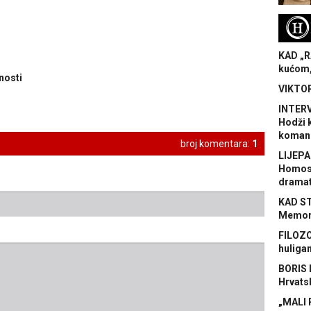
H
KAD „R
kućom,
nosti
VIKTOR
INTERV
Hodži 
koman
broj komentara:
1
LIJEPA
Homose
dramat
KAD S
Memora
FILOZO
huliga
BORIS 
Hrvats
„MALI 