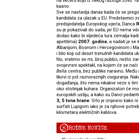
na večeru koju iz nekog razloga zovu "
r
kasno.
Sve se nastavlja danas kada će se pregov
kandidata za ulazak u EU. Predstavnici z
predsjedatelja
Europskog vijeća
, Danca
R
su je pokazivali do sada, jer EU nema v
dodao kako bi sljedeća tura zemalja kadid
apetitima)
2007. godine
, a nadati je se
Albanijom, Bosnom i Hercegovinom i Ma
i bilo koji od deset trenutnih kandidata 
No, vratimo se mi, široj publici, nešto za
svojevrsni spektakl, na kojem će se naći
Bella centra
, bez publike naravno. Među n
likovi iz još raznoraznijih osiguranja. Nak
događanja, što nema nikakve veze s tim 
oko stotinjak kuhara. Organizatori će mor
europskih ustiju, a kako su Danci pedantn
3, 5 tona hrane
. Vrlo je izvjesno kako n
surfati Lupigom iako je za njihove potre
kilometara električnih kablova.
S
RODNE NOVICE