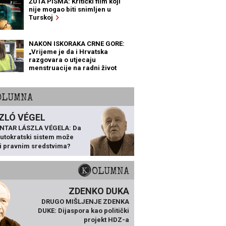
ŽUTA PISMA: Kritički film koji
nije mogao biti snimljen u
Turskoj
NAKON ISKORAKA CRNE GORE:
„Vrijeme je da i Hrvatska
razgovara o utjecaju
menstruacije na radni život
žena“
KOLUMNA
ZLÓ VÉGEL
NTAR LÁSZLA VÉGELA: Da
 autokratski sistem može
ti pravnim sredstvima?
KOLUMNA
ZDENKO DUKA
DRUGO MIŠLJENJE ZDENKA
DUKE: Dijaspora kao politički
projekt HDZ-a