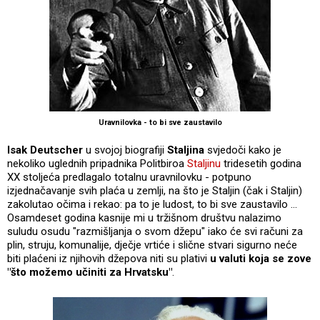
Uravnilovka - to bi sve zaustavilo
Isak Deutscher
u svojoj biografiji
Staljina
svjedoči kako je
nekoliko uglednih pripadnika Politbiroa
Staljinu
tridesetih godina
XX stoljeća predlagalo totalnu uravnilovku - potpuno
izjednačavanje svih plaća u zemlji, na što je Staljin (čak i Staljin)
zakolutao očima i rekao: pa to je ludost, to bi sve zaustavilo ...
Osamdeset godina kasnije mi u tržišnom društvu nalazimo
suludu osudu "razmišljanja o svom džepu" iako će svi računi za
plin, struju, komunalije, dječje vrtiće i slične stvari sigurno neće
biti plaćeni iz njihovih džepova niti su plativi
u valuti koja se zove
"što možemo učiniti za Hrvatsku"
.