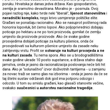
poruku. Hrvatska je danas jedva država. Kao gospodarstvo,
zemlja je sramotno devastirana. Moralno je - posrnula. Ovoj
pojavi razlog nije, kako tvrde neki "liberali",
lijenost stanovništva
i
neradnički kompleks
, nego krivo usmjerenje političke elite.
Građani se ponašaju racionalno. Ako se nasuprot poštenog rada
honorira lopovluk, bit ćemo lopovi. Ako poljoprivrednici dobijaju
poticaje po hektaru a ne po toni proizvoda, gomilat će zemlju
umjesto da proizvode proizvode. Ako će svake godine
prosvjedima dobijati poticaje za kulturu pšenice, onda će
prosvjedovati sa kulturom pšenice umjesto da zasade neku
zahtjevniju vrstu. Profit se
ostvaruje na kulturi prosvjeda a ne
na kulturi zasada
. Tu nema spora. Ako se u brodogradilištima
svake godine ukrade 10 posto supstance, a država stalno daje
jamstva, onda je jasno da racionalizacija poslovanja neće biti hit
dana. Ako je "solunaštvo" izvor doživotnih tantijema - u zamjenu
za novac traži se samo glas na izborima - onda je jasno da će se
taj štetni sustav održavati dok god ima potporu odozgo i
odozdo. U tom su smislu građani, kao glasači stanovite većine,
svakako
suučesnici u autorstvu nacionalne tragedije
.