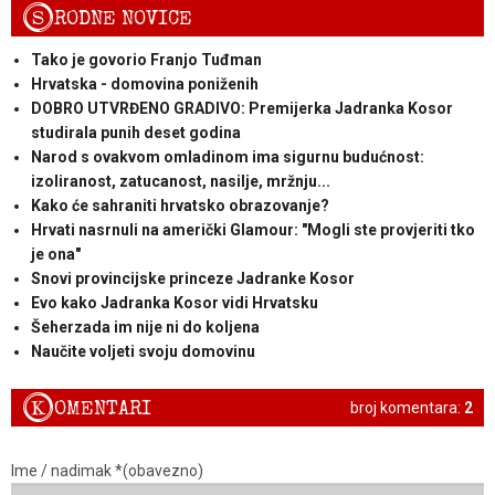
S
RODNE NOVICE
Tako je govorio Franjo Tuđman
Hrvatska - domovina poniženih
DOBRO UTVRĐENO GRADIVO: Premijerka Jadranka Kosor
studirala punih deset godina
Narod s ovakvom omladinom ima sigurnu budućnost:
izoliranost, zatucanost, nasilje, mržnju...
Kako će sahraniti hrvatsko obrazovanje?
Hrvati nasrnuli na američki Glamour: "Mogli ste provjeriti tko
je ona"
Snovi provincijske princeze Jadranke Kosor
Evo kako Jadranka Kosor vidi Hrvatsku
Šeherzada im nije ni do koljena
Naučite voljeti svoju domovinu
K
OMENTARI
broj komentara:
2
Ime / nadimak *(obavezno)