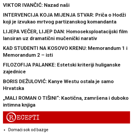
VIKTOR IVANČIĆ: Nazad naši
INTERVENCIJA KOJA MIJENJA STVAR: Priča o Hodži
koji je izvukao mrtvog partizanskog komandanta
LIJEPA VEČER, LIJEP DAN: Homoseksploatacijski film
lansiran uz dramatični mučenički narativ
KAD STUDENTI NA KOSOVO KRENU: Memorandum 1 i
Memorandum 2 – isti
FILOZOFIJA PALANKE: Estetski kriteriji huliganske
zajednice
BORIS DEŽULOVIĆ: Kanye Westu ostala je samo
Hrvatska
„MALI ROMAN O TIŠINI“: Kaotična, zamršena i duboko
intimna knjiga
R
ECEPTI
Domaći sok od bazge