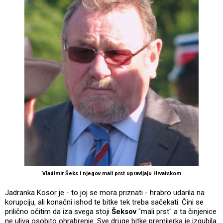
Vladimir Šeks i njegov mali prst upravljaju Hrvatskom
Jadranka Kosor je - to joj se mora priznati - hrabro udarila na
korupciju, ali konačni ishod te bitke tek treba sačekati. Čini se
prilično očitim da iza svega stoji
Šeksov
"mali prst" a ta činjenice
ne uliva osobito ohrabrenje. Sve druge bitke premijerka je izgubila