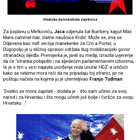
Hrvatska demokratska zajebnica
Za poplavu u Metkoviću,
Jaca
odjenula šal Burrbery, kaput Max
Mara cammel hair, zlatne naušnice Križić. Može se, ima se ...
Odjevena kao milf verzija manekenke za Cro a Porter, u
Dugopolju je u sličnoj opravici održala dug mobilizacijski govor
stranačkoj sljedbi. Premijerka je, javili su mediji, izrazila uvjerenje
da će "stranka pobijediti i na sljedećim parlamentarnim izborima,
te je s tim u vezi najavila uvođenje reda unutar HDZ-a ističući
kako se nekima mora reći da ne pripadaju toj stranci, jer ne
poštuju načela na kojima ju je utemeljivao
Franjo Tuđman
.
'Svatko se mora zapitati - dodala je - što sam učinio za svoj
narod i za Hrvatsku i što mogu učiniti još bolje i čvršće za svoju
Hrvatsku ..."