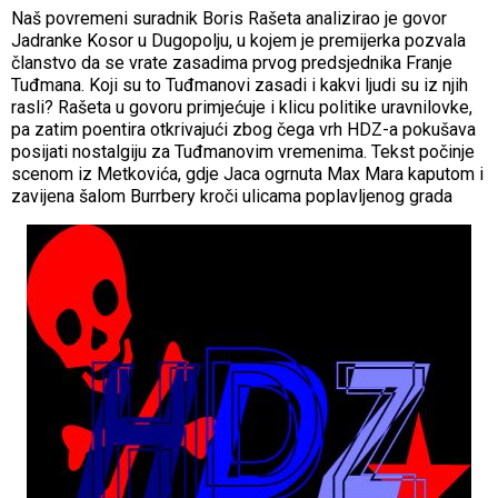
Naš povremeni suradnik Boris Rašeta analizirao je govor
Jadranke Kosor u Dugopolju, u kojem je premijerka pozvala
članstvo da se vrate zasadima prvog predsjednika Franje
Tuđmana. Koji su to Tuđmanovi zasadi i kakvi ljudi su iz njih
rasli? Rašeta u govoru primjećuje i klicu politike uravnilovke,
pa zatim poentira otkrivajući zbog čega vrh HDZ-a pokušava
posijati nostalgiju za Tuđmanovim vremenima. Tekst počinje
scenom iz Metkovića, gdje Jaca ogrnuta Max Mara kaputom i
zavijena šalom Burrbery kroči ulicama poplavljenog grada