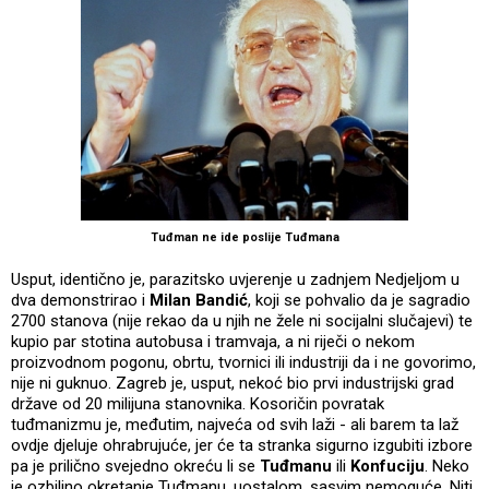
Tuđman ne ide poslije Tuđmana
Usput, identično je, parazitsko uvjerenje u zadnjem Nedjeljom u
dva demonstrirao i
Milan Bandić
, koji se pohvalio da je sagradio
2700 stanova (nije rekao da u njih ne žele ni socijalni slučajevi) te
kupio par stotina autobusa i tramvaja, a ni riječi o nekom
proizvodnom pogonu, obrtu, tvornici ili industriji da i ne govorimo,
nije ni guknuo. Zagreb je, usput, nekoć bio prvi industrijski grad
države od 20 milijuna stanovnika. Kosoričin povratak
tuđmanizmu je, međutim, najveća od svih laži - ali barem ta laž
ovdje djeluje ohrabrujuće, jer će ta stranka sigurno izgubiti izbore
pa je prilično svejedno okreću li se
Tuđmanu
ili
Konfuciju
. Neko
je ozbiljno okretanje Tuđmanu, uostalom, sasvim nemoguće. Niti