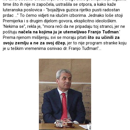
time što ih nije ni započela, ustrašila se otpora, a kako kaže
luteranska poslovica - "bojažljiva guzica rijetko pusti radostan
prdac ..." To ćemo vidjeti na idućim izborima. Jednako loše stoji
Premijerka i s drugim dijelom govora, eksplicitno ideološkim.
'Nekima se", rekla je, "mora reći da ne pripadaju toj stranci, jer ne
poštuju
načela na kojima ju je utemeljivao Franjo Tuđman
.'
Prema njenom mišljenju, svi se moraju pitati
što su učinili za
svoju zemlju a ne za svoj džep
, jer to nije program stranke koju
je u teškim vremenima osnivao dr. Franjo Tuđman"...