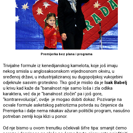
Premijerka bez plana i programa
Trivijalne formule iz kenedijanskog kamelota, koje još imaju
nekog smisla u anglosaksonskom vrijednosnom okviru, u
sređenoj državi, u industrijaliziranoj su dugopoljskoj vukojebini
odjeknule sasvim groteskno. Tko god je mislio da je
Isak Babelj
u krivu kad kaže da "banalnost nije samo loša i zla odlika
karaktera, već da je "banalnost zločin" pa i još gore,
"kontrarevolucija", ovdje je mogao dobiti dokaz. Pozivanje na
ocvale formule asketskog patriotizma potvrda su činjenice da
Premijerka i dalje nema nikakav ažuran politički program, nasušno
potreban zemlji koja klizi u ponor.
Od nje bismo u ovom trenutku očekivali šifre tipa: smanjit ćemo