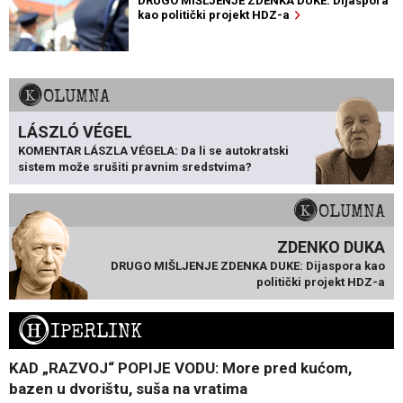
DRUGO MIŠLJENJE ZDENKA DUKE: Dijaspora
kao politički projekt HDZ-a
KOLUMNA
LÁSZLÓ VÉGEL
KOMENTAR LÁSZLA VÉGELA: Da li se autokratski
sistem može srušiti pravnim sredstvima?
KOLUMNA
ZDENKO DUKA
DRUGO MIŠLJENJE ZDENKA DUKE: Dijaspora kao
politički projekt HDZ-a
H
IPERLINK
KAD „RAZVOJ“ POPIJE VODU: More pred kućom,
bazen u dvorištu, suša na vratima