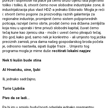
poreze i doprinose na plaće pa ćemo bruto cijenu rata pojeftiniti
toliko i toliko; ili, otvorit ćemo nove slobodne industrijske zone; ili
industrijalizacija plus vlast HDZ-a jednako Eldorado. Mogla je reći
i: stvorit ćemo pogone za proizvodnju raznih galanterija za
regionalne industrije, promijenit ćemo sistem poljoprivrednih
poticaja, razvijat ćemo obrte, prodat ćemo sva državna zemljišta
koja nisu u uporabi i time privući slobodni kapital, čuvat ćemo
tečaj kune kao zjenicu oka - može i: uvest ćemo plivajući tečaj,
što god, kako god, samo nek je konkretno - ali umjesto tog jezika
preciznih zamisli, prva dama našeg gospodarskog broda počela
je, odnosno nastavila, sipati šuplje fraze ... Umjesto tog
programa mogla je mirne duše
recitirati lokalni napjev
:
Nek ti kušin bude stina
Al Hrvatsku, sine, ljubi
Ili, jednako sadržajno;
Turio Ljubiša
Pivo da se ladi...
Pa bi im u smislu budućnosti odaslala jednako pregnantnu