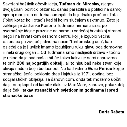
Savršeni baštinik očevih ideja,
Tuđman dr. Miroslav
, njegov
dvojajčnani politički blizanac, danas parazitira u politici na samoj
njenoj margini, a ne treba sumnjati da bi jednako prošao i Tata
("pleti kotac ko i otac") kad bi kojim slučajem uskrsnuo. Zato je
zaklinjanje Jadranke Kosor u Tuđmana nemušti izraz po
svemašnje idejne praznine ne samo u vodećoj hrvatskoj stranci,
nego i na hrvatskom desnom centru, koji je izgubio većinu
oslonaca pa živi još jedino na način "fantomskog uda"; kao
osjećaj da još uvijek imamo izgubljenu ruku, glavu oca domovine
ili neki drugi organ ... Od Tuđmana smo naslijedili državu - točno
je rekao da je sad naša i bit će takva kakvu je sami napravimo -
te onih
200 najbogatijih obitelji
, ali to nisu baš neke stvari koje
ulivaju nadu u bolju budućnost. No kad vidimo
Đuru Pericu
koji je
stranačkoj šefici poklonio dres Hajduka iz 1971. godine, bez
socijalističkih obilježja, sa šahovnicom, onda tek možemo uočiti
da je onaj kaput od kamilje dlake iz Max Mare, zapravo, pokazatelj
da je čak
i takav stranački vrh svjetlosnim godinama ispred
stranačke baze
.
Boris Rašeta