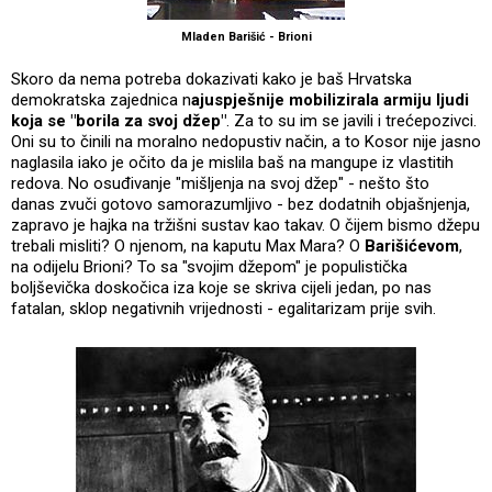
Mladen Barišić - Brioni
Skoro da nema potreba dokazivati kako je baš Hrvatska
demokratska zajednica n
ajuspješnije mobilizirala armiju ljudi
koja se "borila za svoj džep"
. Za to su im se javili i trećepozivci.
Oni su to činili na moralno nedopustiv način, a to Kosor nije jasno
naglasila iako je očito da je mislila baš na mangupe iz vlastitih
redova. No osuđivanje "mišljenja na svoj džep" - nešto što
danas zvuči gotovo samorazumljivo - bez dodatnih objašnjenja,
zapravo je hajka na tržišni sustav kao takav. O čijem bismo džepu
trebali misliti? O njenom, na kaputu Max Mara? O
Barišićevom
,
na odijelu Brioni? To sa "svojim džepom" je populistička
boljševička doskočica iza koje se skriva cijeli jedan, po nas
fatalan, sklop negativnih vrijednosti - egalitarizam prije svih.