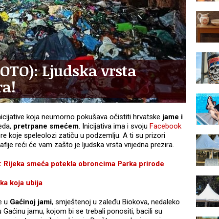
FOTO): Ljudska vrsta
ra!
nicijative koja neumorno pokušava očistiti hrvatske
jame i
leda,
pretrpane smećem
. Inicijativa ima i svoju
Facebook
re koje speleolozi zatiču u podzemlju. A ti su prizori
fije reći će vam zašto je ljudska vrsta vrijedna prezira.
jeka smeća potekla obroncima Parka prirode
a koja ubija
će u
Gaćinoj jami
, smještenoj u zaleđu Biokova, nedaleko
 Gaćinu jamu, kojom bi se trebali ponositi, bacili su