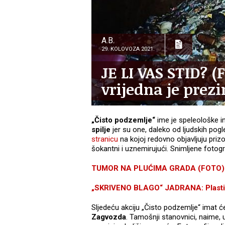
A.B.
29. KOLOVOZA 2021.
JE LI VAS STID? (
vrijedna je prezi
„Čisto podzemlje“
ime je speleološke i
spilje
jer su one, daleko od ljudskih pog
stranicu
na kojoj redovno objavljuju prizo
šokantni i uznemirujući. Snimljene fotogra
TUMOR NA PLUĆIMA GRADA (FOTO): Ri
„SKRIVENO BLAGO“ JADRANA: Plastik
Sljedeću akciju „Čisto podzemlje“ imat 
Zagvozda
. Tamošnji stanovnici, naime, u