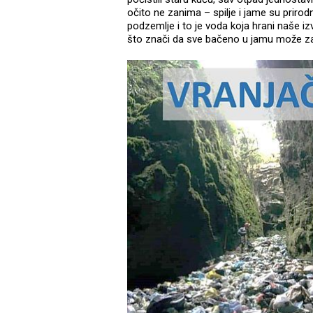
očito ne zanima – spilje i jame su priro
podzemlje i to je voda koja hrani naše i
što znači da sve bačeno u jamu može za