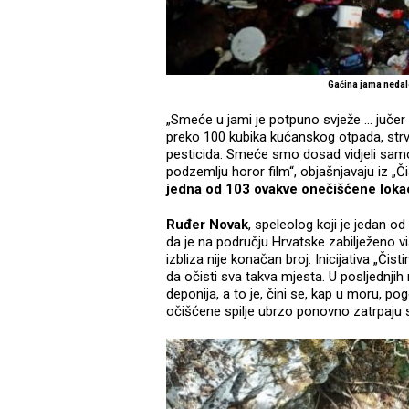
Gaćina jama neda
„Smeće u jami je potpuno svježe ... jučer 
preko 100 kubika kućanskog otpada, strvin
pesticida. Smeće smo dosad vidjeli samo m
podzemlju horor film“, objašnjavaju iz 
jedna od 103 ovakve onečišćene lokacij
Ruđer Novak
, speleolog koji je jedan od
da je na području Hrvatske zabilježeno viš
izbliza nije konačan broj. Inicijativa „Č
da očisti sva takva mjesta. U posljednjih
deponija, a to je, čini se, kap u moru, 
očišćene spilje ubrzo ponovno zatrpaj