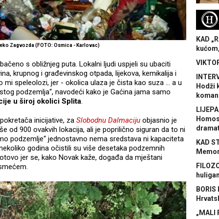
H
KAD „R
leko Zagvozda (FOTO: Osmica - Karlovac)
kućom,
VIKTOR
bačeno s obližnjeg puta. Lokalni ljudi uspjeli su ubaciti
a, krupnog i građevinskog otpada, lijekova, kemikalija i
INTERV
i speleolozi, jer - okolica ulaza je čista kao suza ... a u
Hodži 
„Čistog podzemlja“, navodeći kako je Gaćina jama samo
koman
e u široj okolici Splita
.
LIJEPA
Homose
 pokretača inicijative, za
Slobodnu Dalmaciju
objasnio je
dramat
e od 900 ovakvih lokacija, ali je poprilično siguran da to ni
istimo podzemlje“ jednostavno nema sredstava ni kapaciteta
KAD S
 nekoliko godina očistili su više desetaka podzemnih
Memora
pogotovo jer se, kako Novak kaže, događa da mještani
FILOZO
u smećem.
huliga
BORIS 
Hrvats
„MALI 