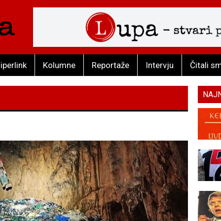
iperlink
Kolumne
Reportaže
Intervju
Čitali s
NAJ