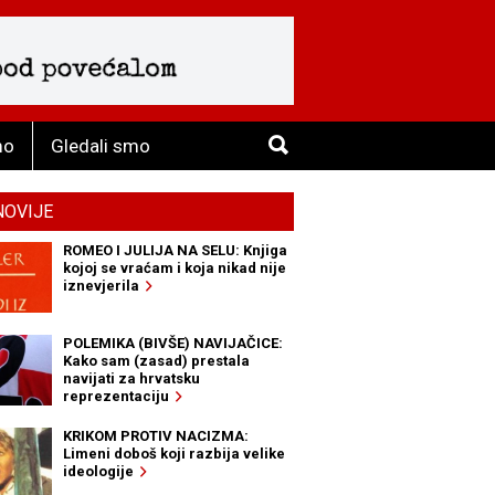
mo
Gledali smo
NOVIJE
ROMEO I JULIJA NA SELU: Knjiga
kojoj se vraćam i koja nikad nije
iznevjerila
POLEMIKA (BIVŠE) NAVIJAČICE:
Kako sam (zasad) prestala
navijati za hrvatsku
reprezentaciju
KRIKOM PROTIV NACIZMA:
Limeni doboš koji razbija velike
ideologije