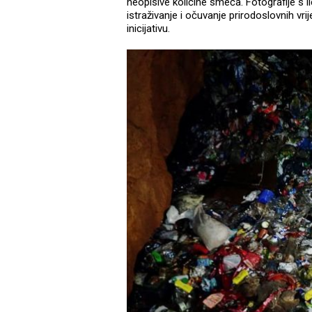
neopisive količine smeća. Fotografije s li
istraživanje i očuvanje prirodoslovnih vrij
inicijativu.