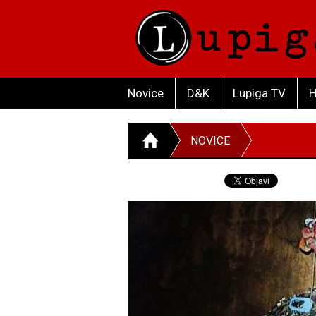
Novice
D&K
Lupiga TV
H
NOVICE