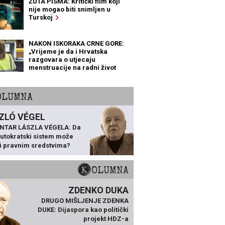
ŽUTA PISMA: Kritički film koji
nije mogao biti snimljen u
Turskoj
NAKON ISKORAKA CRNE GORE:
„Vrijeme je da i Hrvatska
razgovara o utjecaju
menstruacije na radni život
žena“
KOLUMNA
ZLÓ VÉGEL
NTAR LÁSZLA VÉGELA: Da
 autokratski sistem može
ti pravnim sredstvima?
KOLUMNA
ZDENKO DUKA
DRUGO MIŠLJENJE ZDENKA
DUKE: Dijaspora kao politički
projekt HDZ-a