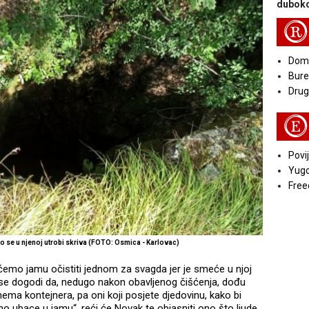
duboko
R
Doma
Bure
Druga
E
Povij
Yugo
Free
to se u njenoj utrobi skriva (FOTO: Osmica - Karlovac)
a ćemo jamu očistiti jednom za svagda jer je smeće u njoj
da se dogodi da, nedugo nakon obavljenog čišćenja, dođu
ema kontejnera, pa oni koji posjete djedovinu, kako bi
no ubace u jamu“, reći će Novak te objasniti ono što ljude