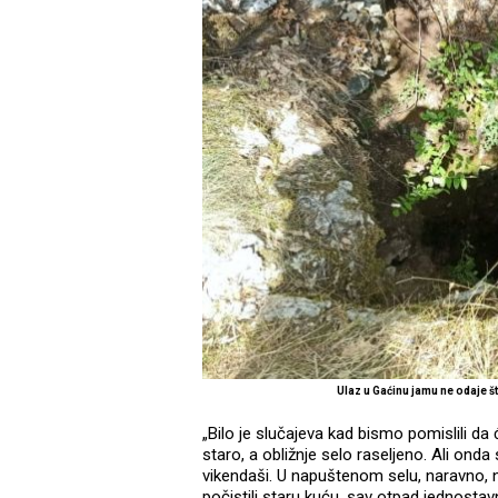
Ulaz u Gaćinu jamu ne odaje š
„Bilo je slučajeva kad bismo pomislili d
staro, a obližnje selo raseljeno. Ali on
vikendaši. U napuštenom selu, naravno, n
počistili staru kuću, sav otpad jednostav