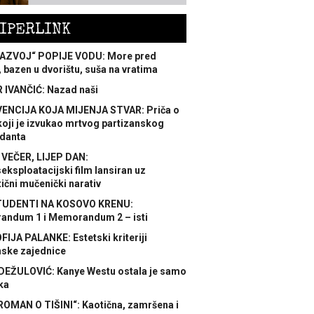
IPERLINK
AZVOJ“ POPIJE VODU: More pred
 bazen u dvorištu, suša na vratima
 IVANČIĆ: Nazad naši
ENCIJA KOJA MIJENJA STVAR: Priča o
koji je izvukao mrtvog partizanskog
danta
 VEČER, LIJEP DAN:
ksploatacijski film lansiran uz
ični mučenički narativ
TUDENTI NA KOSOVO KRENU:
ndum 1 i Memorandum 2 – isti
FIJA PALANKE: Estetski kriteriji
nske zajednice
DEŽULOVIĆ: Kanye Westu ostala je samo
ka
ROMAN O TIŠINI“: Kaotična, zamršena i