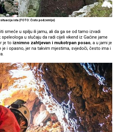
 situacija ista (FOTO: Čisto podzemlje)
i smeće u spilju ili jamu, ali da ga se od tamo izvadi
 speleologa u slučaju da radi cijeli vikend iz Gaćine jame
r je to
iznimno zahtjevan i mukotrpan posao
, a u jami je
 je i opasno, jer na takvim mjestima, svjedoči, često ima i
a.