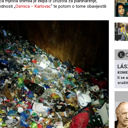
ca mjesta snimila je ekipa iz Društva za planinarenje,
ednosti „
Osmica – Karlovac
“ te potom o tome obavijestili
LÁS
KOME
li se
sruši