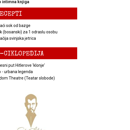
 intimna knjiga
ECEPTI
ći sok od bazge
k (bosanski) za 1 odraslu osobu
čija svinjska jetrica
-CIKLOPEDIJA
esni put Hitlerove 'klonje'
 - urbana legenda
dom Theatre (Teatar slobode)