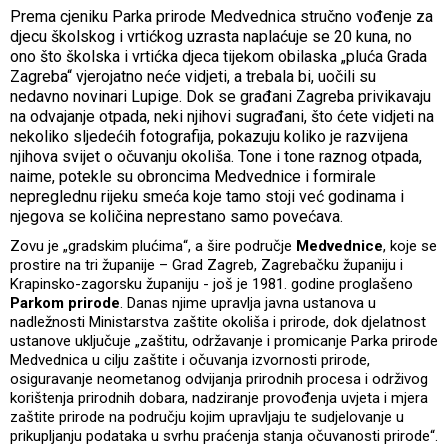
Prema cjeniku Parka prirode Medvednica stručno vođenje za
djecu školskog i vrtićkog uzrasta naplaćuje se 20 kuna, no
ono što školska i vrtićka djeca tijekom obilaska „pluća Grada
Zagreba“ vjerojatno neće vidjeti, a trebala bi, uočili su
nedavno novinari Lupige. Dok se građani Zagreba privikavaju
na odvajanje otpada, neki njihovi sugrađani, što ćete vidjeti na
nekoliko sljedećih fotografija, pokazuju koliko je razvijena
njihova svijet o očuvanju okoliša. Tone i tone raznog otpada,
naime, potekle su obroncima Medvednice i formirale
nepreglednu rijeku smeća koje tamo stoji već godinama i
njegova se količina neprestano samo povećava.
Zovu je „gradskim plućima“, a šire područje
Medvednice
, koje se
prostire na tri županije – Grad Zagreb, Zagrebačku županiju i
Krapinsko-zagorsku županiju - još je 1981. godine proglašeno
Parkom prirode
. Danas njime upravlja javna ustanova u
nadležnosti Ministarstva zaštite okoliša i prirode, dok djelatnost
ustanove uključuje „zaštitu, održavanje i promicanje Parka prirode
Medvednica u cilju zaštite i očuvanja izvornosti prirode,
osiguravanje neometanog odvijanja prirodnih procesa i održivog
korištenja prirodnih dobara, nadziranje provođenja uvjeta i mjera
zaštite prirode na području kojim upravljaju te sudjelovanje u
prikupljanju podataka u svrhu praćenja stanja očuvanosti prirode“.