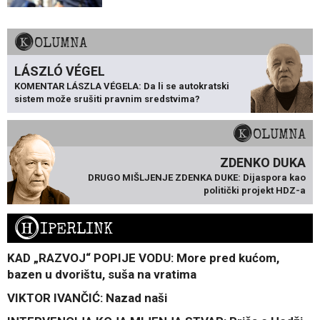
KOLUMNA
LÁSZLÓ VÉGEL
KOMENTAR LÁSZLA VÉGELA: Da li se autokratski
sistem može srušiti pravnim sredstvima?
KOLUMNA
ZDENKO DUKA
DRUGO MIŠLJENJE ZDENKA DUKE: Dijaspora kao
politički projekt HDZ-a
H
IPERLINK
KAD „RAZVOJ“ POPIJE VODU: More pred kućom,
bazen u dvorištu, suša na vratima
VIKTOR IVANČIĆ: Nazad naši