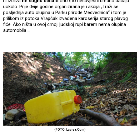
ni izbliza
ne stignu očistiti
ono što nesavjesni uredno bacaju
uokolo. Prije dvije godine organizirana je i akcija „Traži se
posljednja auto olupina u Parku prirode Medvednica“ i tom je
prilikom iz potoka Vrapčak izvađena karoserija starog plavog
fiće. Ako ništa u ovoj crnoj ljudskoj rupi barem nema olupina
automobila …
(FOTO: Lupiga.Com)