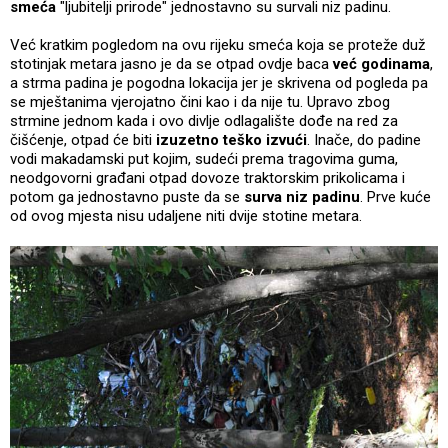
smeća
"ljubitelji prirode" jednostavno su survali niz padinu.
Već kratkim pogledom na ovu rijeku smeća koja se proteže duž
stotinjak metara jasno je da se otpad ovdje baca
već godinama
,
a strma padina je pogodna lokacija jer je skrivena od pogleda pa
se mještanima vjerojatno čini kao i da nije tu. Upravo zbog
strmine jednom kada i ovo divlje odlagalište dođe na red za
čišćenje, otpad će biti
izuzetno teško izvući
. Inače, do padine
vodi makadamski put kojim, sudeći prema tragovima guma,
neodgovorni građani otpad dovoze traktorskim prikolicama i
potom ga jednostavno puste da se
surva niz padinu
. Prve kuće
od ovog mjesta nisu udaljene niti dvije stotine metara.