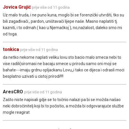
Jovica Grujić
prije više od 11 godina
Uz malo truda, i ne puno kuna, moglo bi se forenzički utvrditi, tko su
bili zagađivači., pardon, uništavači lijepe naše. Masno naplatiti tj.
kazniti, i to odmah.( kao u Njemačkoj ), no,nažalost, daleko smo mi
od toga.
tonkica
prije više od 11 godina
da netko nekome naplati veliku lovu sto bacio malo smeca nebi to
vise radili(siromasi ne bacaju smece u prirodu samo oni moji se
bahate---imaju grdnu opljackanu Lovu,,i tako ce dijeca i odrasli moci
besplatno uzivati u cistoj prirodi!!!!
AresCRO
prije više od 11 godina
Zašto niste napisali gdje se to točnio nalazi pa bi se možda našao
neki dobročinitelj koji bi to počistio, a možda bi odgovarajuće službe
mogle reagirat