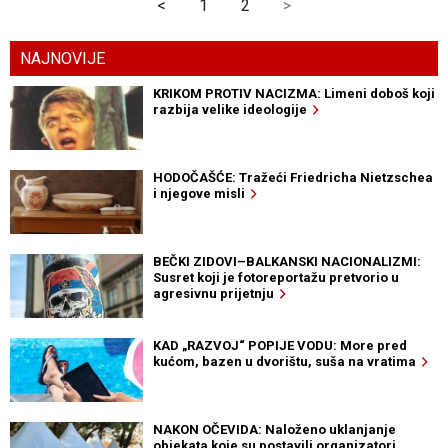
<
1
2
>
NAJNOVIJE
KRIKOM PROTIV NACIZMA: Limeni doboš koji
razbija velike ideologije
HODOČAŠĆE: Tražeći Friedricha Nietzschea
i njegove misli
BEČKI ZIDOVI–BALKANSKI NACIONALIZMI:
Susret koji je fotoreportažu pretvorio u
agresivnu prijetnju
KAD „RAZVOJ“ POPIJE VODU: More pred
kućom, bazen u dvorištu, suša na vratima
NAKON OČEVIDA: Naloženo uklanjanje
objekata koje su postavili organizatori