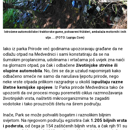
Istrošene automobilske i traktorske gume, pokvareni frižideri, ambalaža motornih i inih
ulja .... (FOTO: Lupiga.Com)
Iako iz parka Prirode već godinama upozoravaju građane da ne
odlažu otpad na Medvednici i sami konstatiraju da se na
šumskim proplancima, udolinama i vrtačama još uvijek zna naići
na glomazni otpad, pa čak i odbačene
životinjske strvine ili
olupine automobila
. No, čini se da je uzalud napominjati kako
odbačeno smeće ne samo da narušava ljepotu prirode, nego
neke vrste otpada prilikom razgradnje u okoliš
ispuštaju razne
štetne kemijske spojeve
. Iz Parka prirode Medvednica tako će
upozoriti da ovi procesi mogu poremetiti ciklus razmnožavanja
životinjskih vrsta, naštetiti mikroorganizmima te zagaditi
vodotoke i tako prouzročiti štetu na širem području.
Inače, Park se može pohvaliti bogatim i raznolikim biljnim
svijetom. Na njegovom području egzistira čak
1.205 biljnih vrsta
i podvrsta
, od čega je 154 zaštićenih biljnih vrsta, a čak njih 91 su