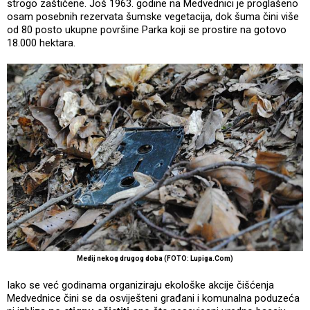
strogo zaštićene. Još 1963. godine na Medvednici je proglašeno
osam posebnih rezervata šumske vegetacija, dok šuma čini više
od 80 posto ukupne površine Parka koji se prostire na gotovo
18.000 hektara.
Medij nekog drugog doba (FOTO: Lupiga.Com)
Iako se već godinama organiziraju ekološke akcije čišćenja
Medvednice čini se da osviješteni građani i komunalna poduzeća