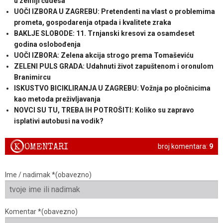
u zemlji čudesa
UOČI IZBORA U ZAGREBU: Pretendenti na vlast o problemima
prometa, gospodarenja otpada i kvalitete zraka
BAKLJE SLOBODE: 11. Trnjanski kresovi za osamdeset
godina oslobođenja
UOČI IZBORA: Zelena akcija strogo prema Tomaševiću
ZELENI PULS GRADA: Udahnuti život zapuštenom i oronulom
Branimircu
ISKUSTVO BICIKLIRANJA U ZAGREBU: Vožnja po pločnicima
kao metoda preživljavanja
NOVCI SU TU, TREBA IH POTROŠITI: Koliko su zapravo
isplativi autobusi na vodik?
K
OMENTARI
broj komentara:
9
Ime / nadimak *(obavezno)
Komentar *(obavezno)