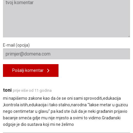
E-mail (opcija)
Pošalji komentar
toni
prije više od 11 godina
mi napišemo zakone kao da će se oni sami sprovoditi,edukacija
,kontrola istih,edukacija i tako stalno,narodna "lakse metar u guzicu
nego centimetar u glavu".pa kad ste čuli da je neki građanin prijavio
bacanje smeća gdje mu nije mjesto a svimi to vidimo.Građanski
odgoje je dio sustava koji mi ne želimo