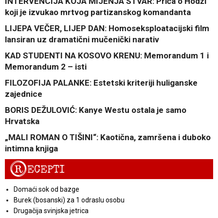
INTERVENCIJA KOJA MIJENJA STVAR: Priča o Hodži
koji je izvukao mrtvog partizanskog komandanta
LIJEPA VEČER, LIJEP DAN: Homoseksploatacijski film
lansiran uz dramatični mučenički narativ
KAD STUDENTI NA KOSOVO KRENU: Memorandum 1 i
Memorandum 2 – isti
FILOZOFIJA PALANKE: Estetski kriteriji huliganske
zajednice
BORIS DEŽULOVIĆ: Kanye Westu ostala je samo
Hrvatska
„MALI ROMAN O TIŠINI“: Kaotična, zamršena i duboko
intimna knjiga
R
ECEPTI
Domaći sok od bazge
Burek (bosanski) za 1 odraslu osobu
Drugačija svinjska jetrica