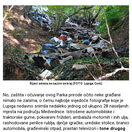
Rijeci smeća ne nazire se kraj (FOTO: Lupiga.Com)
No, zaštita i očuvanje ovog Parka prirode očito neke građane
nimalo ne zanima, o čemu najbolje svjedoče fotografije koje je
Lupiga nedavno snimila nedaleko jednog od ukupno 28 naseljenih
mjesta na području Medvednice. Istrošene automobilske i
traktorske gume, pokvareni frižideri, ambalaža motornih i inih ulja,
rashodovane perilice rublja, dječje igračke, uredske stolice, branici
automobila, građevinski otpad, prastari televizori i
tone drugog