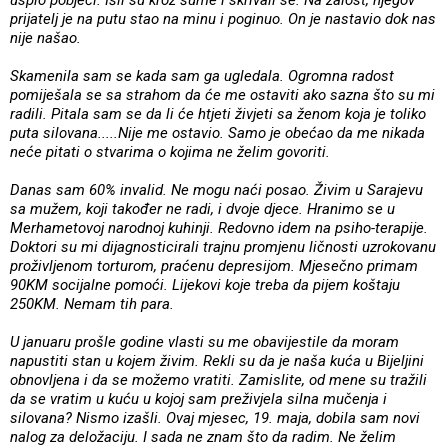
prijatelj je na putu stao na minu i poginuo. On je nastavio dok nas
nije našao.
Skamenila sam se kada sam ga ugledala. Ogromna radost
pomiješala se sa strahom da će me ostaviti ako sazna što su mi
radili. Pitala sam se da li će htjeti živjeti sa ženom koja je toliko
puta silovana.....Nije me ostavio. Samo je obećao da me nikada
neće pitati o stvarima o kojima ne želim govoriti.
Danas sam 60% invalid. Ne mogu naći posao. Živim u Sarajevu
sa mužem, koji također ne radi, i dvoje djece. Hranimo se u
Merhametovoj narodnoj kuhinji. Redovno idem na psiho-terapije.
Doktori su mi dijagnosticirali trajnu promjenu ličnosti uzrokovanu
proživljenom torturom, praćenu depresijom. Mjesečno primam
90KM socijalne pomoći. Lijekovi koje treba da pijem koštaju
250KM. Nemam tih para.
U januaru prošle godine vlasti su me obavijestile da moram
napustiti stan u kojem živim. Rekli su da je naša kuća u Bijeljini
obnovljena i da se možemo vratiti. Zamislite, od mene su tražili
da se vratim u kuću u kojoj sam preživjela silna mučenja i
silovana? Nismo izašli. Ovaj mjesec, 19. maja, dobila sam novi
nalog za deložaciju. I sada ne znam što da radim. Ne želim