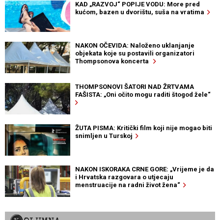
KAD „RAZVOJ“ POPIJE VODU: More pred
kućom, bazen u dvorištu, suša na vratima
NAKON OČEVIDA: Naloženo uklanjanje
objekata koje su postavili organizatori
Thompsonova koncerta
THOMPSONOVI ŠATORI NAD ŽRTVAMA
FAŠISTA: „Oni očito mogu raditi štogod žele“
ŽUTA PISMA: Kritički film koji nije mogao biti
snimljen u Turskoj
NAKON ISKORAKA CRNE GORE: „Vrijeme je da
i Hrvatska razgovara o utjecaju
menstruacije na radni život žena“