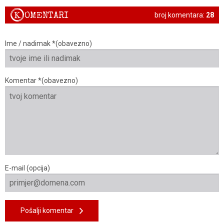
K
OMENTARI
broj komentara:
28
Ime / nadimak *(obavezno)
Komentar *(obavezno)
E-mail (opcija)
Pošalji komentar