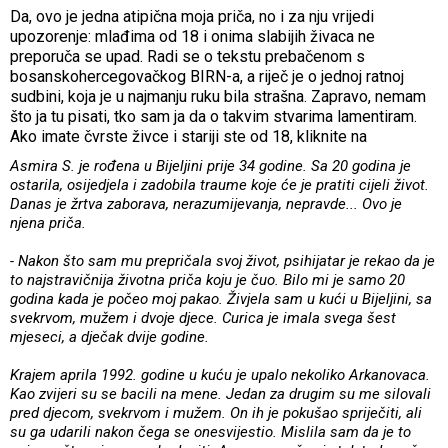
Da, ovo je jedna atipična moja priča, no i za nju vrijedi
upozorenje: mlađima od 18 i onima slabijih živaca ne
preporuča se upad. Radi se o tekstu prebačenom s
bosanskohercegovačkog BIRN-a, a riječ je o jednoj ratnoj
sudbini, koja je u najmanju ruku bila strašna. Zapravo, nemam
što ja tu pisati, tko sam ja da o takvim stvarima lamentiram.
Ako imate čvrste živce i stariji ste od 18, kliknite na
Asmira S. je rođena u Bijeljini prije 34 godine. Sa 20 godina je
ostarila, osijedjela i zadobila traume koje će je pratiti cijeli život.
Danas je žrtva zaborava, nerazumijevanja, nepravde... Ovo je
njena priča.
- Nakon što sam mu prepričala svoj život, psihijatar je rekao da je
to najstravičnija životna priča koju je čuo. Bilo mi je samo 20
godina kada je počeo moj pakao. Živjela sam u kući u Bijeljini, sa
svekrvom, mužem i dvoje djece. Curica je imala svega šest
mjeseci, a dječak dvije godine.
Krajem aprila 1992. godine u kuću je upalo nekoliko Arkanovaca.
Kao zvijeri su se bacili na mene. Jedan za drugim su me silovali
pred djecom, svekrvom i mužem. On ih je pokušao spriječiti, ali
su ga udarili nakon čega se onesvijestio. Mislila sam da je to