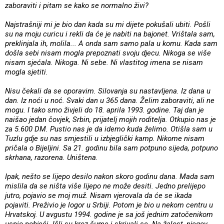
zaboraviti i pitam se kako se normalno živi?
Najstrašniji mi je bio dan kada su mi dijete pokušali ubiti. Pošli
su na moju curicu i rekli da će je nabiti na bajonet. Vrištala sam,
preklinjala ih, molila... A onda sam samo pala u komu. Kada sam
došla sebi nisam mogla prepoznati svoju djecu. Nikoga se više
nisam sjećala. Nikoga. Ni sebe. Ni vlastitog imena se nisam
mogla sjetiti.
Nisu čekali da se oporavim. Silovanja su nastavljena. Iz dana u
dan. Iz noći u noć. Svaki dan u 365 dana. Želim zaboraviti, ali ne
mogu. I tako smo živjeli do 18. aprila 1993. godine. Taj dan je
naišao jedan čovjek, Srbin, prijatelj mojih roditelja. Otkupio nas je
za 5.600 DM. Pustio nas je da idemo kuda želimo. Otišla sam u
Tuzlu gdje su nas smjestili u izbjeglički kamp. Nikome nisam
pričala o Bijeljini. Sa 21. godinu bila sam potpuno sijeda, potpuno
skrhana, razorena. Uništena.
Ipak, nešto se lijepo desilo nakon skoro godinu dana. Mada sam
mislila da se ništa više lijepo ne može desiti. Jedno prelijepo
jutro, pojavio se moj muž. Nisam vjerovala da će se ikada
pojaviti. Preživio je logor u Srbiji. Potom je bio u nekom centru u
Hrvatskoj. U avgustu 1994. godine je sa još jednim zatočenikom
uspio pobjeći. Išli su kroz šume i skrivali se. Na žalost, njegov