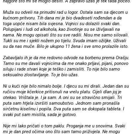
najgore što mi se moglo desiti. A zapravo užas je tek tada počeo.
Muža su odveli na prinudni rad u logor. Ostala sam sa djecom u
kućnom pritvoru. Tih dana mi je bio dvadeseti rođendan a da
toga uopće nisam bila svjesna. Vojnici su dolazili svaki dan.
Polupijani i ludi od alkohola, kao životinje su se iživljavali na
nama. Ne mogu opisati što su sve radili. Nisu me samo silovali.
Tukli su me i sjekli nožem po tijelu. Svuda imam ožiljke. Uživali
su da nas muče. Bilo je ukupno 11 žena i sve smo prolazile isto.
Zabavljalo ih je da me redovno odvode na borbenu prema Orašju.
Tamo su me davali vojnicima da me onako prljavi, pijani, ponovo
siluju i rade stvari koje je teško i zamisliti. To nije bilo samo
seksualno zlostavljanje. To je bio užas.
Ni u kući nije bilo nimalo bolje. I djecu su mi dirali. Jedan dan su
ručicu moje kćerkice pritisnuli na vrelu platu. Cijeli dlan joj je
otekao. Vrištala je. I ja sam. A oni su se stravično smijali. Tri
puta sam htjela izvršiti samoubstvo. Jednom sam pronašla
sirćetnu kiselinu i popila. Dva puta sam se dokopala tableta. I
svaki put sam mislila, sada je gotovo.
Nije mi lako pričati o tom paklu. Proganja me u snovima. Svaki
mi je dan pred očima ono što sam tamo priživjela. Ne mogu