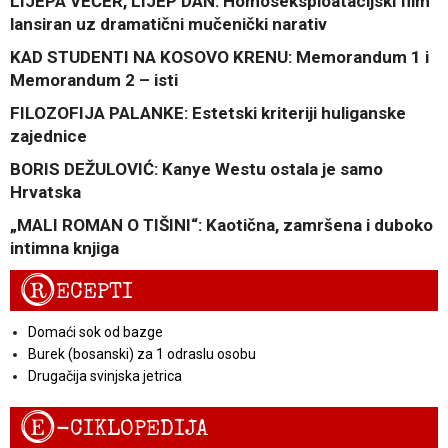
LIJEPA VEČER, LIJEP DAN: Homoseksploatacijski film
lansiran uz dramatični mučenički narativ
KAD STUDENTI NA KOSOVO KRENU: Memorandum 1 i
Memorandum 2 – isti
FILOZOFIJA PALANKE: Estetski kriteriji huliganske
zajednice
BORIS DEŽULOVIĆ: Kanye Westu ostala je samo
Hrvatska
„MALI ROMAN O TIŠINI“: Kaotična, zamršena i duboko
intimna knjiga
R
ECEPTI
Domaći sok od bazge
Burek (bosanski) za 1 odraslu osobu
Drugačija svinjska jetrica
E
-CIKLOPEDIJA