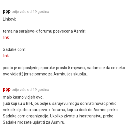
ppp
prije više od 19 godina
Linkovi:
tema na sarajevo-x forumu posvecena Asmiri:
link
Sadake.com:
link
posto je od posljednje poruke proslo 5 mjeseci, nadam se da ce neko
ovo vidjeti:( jer se pomoc za Asmiru jos skuplja...
ppp
prije više od 19 godina
malo kasno vidjeh ovo..
ljudi koji su u BIH, jos bolje u sarajevu mogu donirati novac preko
nekoliko ljudi sa sarajevo-x foruma, koji su dosli do Asmire preko
Sadake.com organizacije. Ukoliko zivote u inostranstvu, preko
Sadake mozete uplatiti za Asmiru.