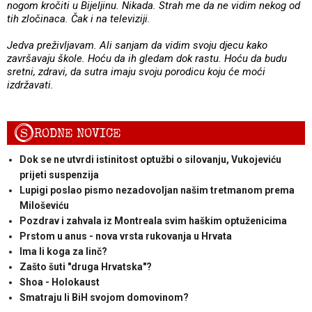
nogom kročiti u Bijeljinu. Nikada. Strah me da ne vidim nekog od
tih zločinaca. Čak i na televiziji.
Jedva preživljavam. Ali sanjam da vidim svoju djecu kako
završavaju škole. Hoću da ih gledam dok rastu. Hoću da budu
sretni, zdravi, da sutra imaju svoju porodicu koju će moći
izdržavati.
S
RODNE NOVICE
Dok se ne utvrdi istinitost optužbi o silovanju, Vukojeviću
prijeti suspenzija
Lupigi poslao pismo nezadovoljan našim tretmanom prema
Miloševiću
Pozdrav i zahvala iz Montreala svim haškim optuženicima
Prstom u anus - nova vrsta rukovanja u Hrvata
Ima li koga za linč?
Zašto šuti "druga Hrvatska"?
Shoa - Holokaust
Smatraju li BiH svojom domovinom?