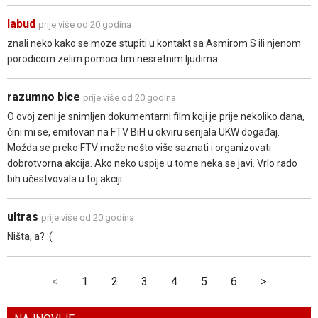
labud
prije više od 20 godina
znali neko kako se moze stupiti u kontakt sa Asmirom S ili njenom
porodicom zelim pomoci tim nesretnim ljudima
razumno bice
prije više od 20 godina
O ovoj zeni je snimljen dokumentarni film koji je prije nekoliko dana,
čini mi se, emitovan na FTV BiH u okviru serijala UKW događaj.
Možda se preko FTV može nešto više saznati i organizovati
dobrotvorna akcija. Ako neko uspije u tome neka se javi. Vrlo rado
bih učestvovala u toj akciji.
ultras
prije više od 20 godina
Ništa, a? :(
<
1
2
3
4
5
6
>