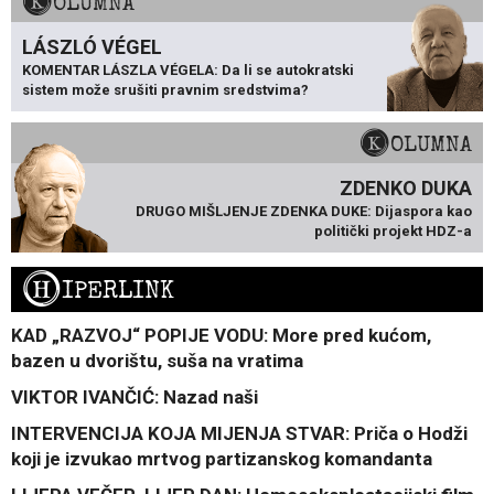
KOLUMNA
LÁSZLÓ VÉGEL
KOMENTAR LÁSZLA VÉGELA: Da li se autokratski
sistem može srušiti pravnim sredstvima?
KOLUMNA
ZDENKO DUKA
DRUGO MIŠLJENJE ZDENKA DUKE: Dijaspora kao
politički projekt HDZ-a
H
IPERLINK
KAD „RAZVOJ“ POPIJE VODU: More pred kućom,
bazen u dvorištu, suša na vratima
VIKTOR IVANČIĆ: Nazad naši
INTERVENCIJA KOJA MIJENJA STVAR: Priča o Hodži
koji je izvukao mrtvog partizanskog komandanta