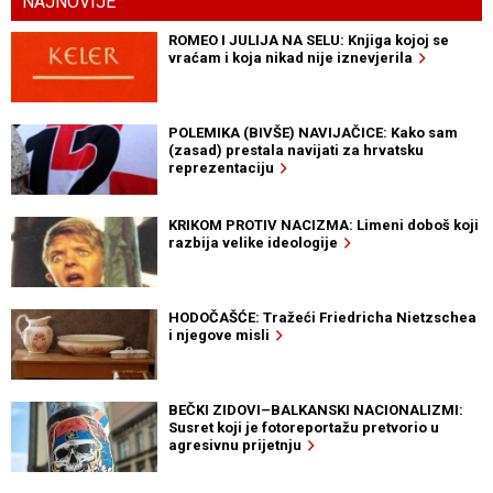
NAJNOVIJE
ROMEO I JULIJA NA SELU: Knjiga kojoj se
vraćam i koja nikad nije iznevjerila
POLEMIKA (BIVŠE) NAVIJAČICE: Kako sam
(zasad) prestala navijati za hrvatsku
reprezentaciju
KRIKOM PROTIV NACIZMA: Limeni doboš koji
razbija velike ideologije
HODOČAŠĆE: Tražeći Friedricha Nietzschea
i njegove misli
BEČKI ZIDOVI–BALKANSKI NACIONALIZMI:
Susret koji je fotoreportažu pretvorio u
agresivnu prijetnju