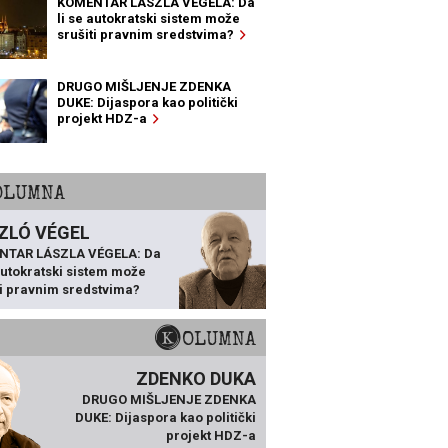
KOMENTAR LÁSZLA VÉGELA: Da
li se autokratski sistem može
srušiti pravnim sredstvima?
DRUGO MIŠLJENJE ZDENKA
DUKE: Dijaspora kao politički
projekt HDZ-a
KOLUMNA
ZLÓ VÉGEL
NTAR LÁSZLA VÉGELA: Da
 autokratski sistem može
ti pravnim sredstvima?
KOLUMNA
ZDENKO DUKA
DRUGO MIŠLJENJE ZDENKA
DUKE: Dijaspora kao politički
projekt HDZ-a