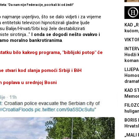
eta: 'Da nam nije Federacije, pocrkali bi od žeđi!'
H
 najmanje uvjerljivo, što se dalo vidjeti i za vrijeme
entitetski televizori hipnotizirali gladne ljude
KAD „R
u Balije/Hrvati/Srbi koji žele destabilizirati
kućom,
ste sirotinja..."
I onda se dogodi nešto ovakvo i
VIKTOR
 samo moralno bankrotiranima
.
INTERV
u bilo kakvog programa, "biblijski potop" će
Hodži 
koman
LIJEPA
stvari kod slanja pomoći Srbiji i BiH
Homose
dramat
ih poplava u srednjoj Bosni
KAD S
Memora
FILOZO
huliga
BORIS 
Hrvats
„MALI 