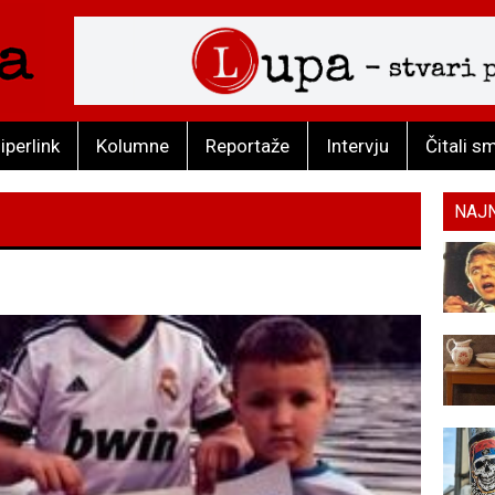
iperlink
Kolumne
Reportaže
Intervju
Čitali s
NAJ