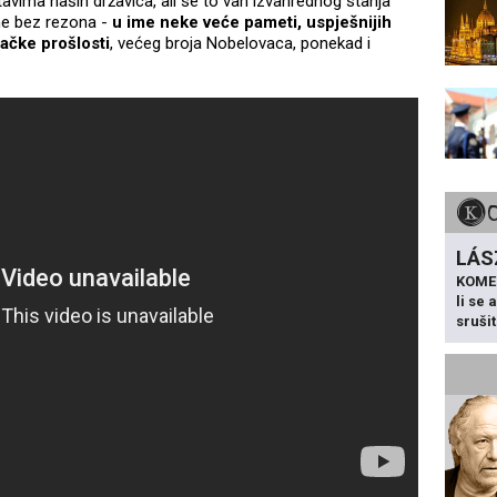
tavima naših državica, ali se to van izvanrednog stanja
ne bez rezona -
u ime neke veće pameti, uspješnijih
načke prošlosti
, većeg broja Nobelovaca, ponekad i
LÁS
KOME
li se
sruši