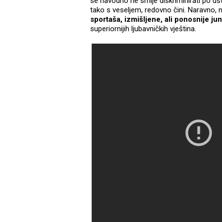
se navodno ne smije diskriminirati po us
tako s veseljem, redovno čini. Naravno, 
sportaša, izmišljene, ali ponosnije ju
superiornijih ljubavničkih vještina.