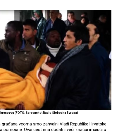
 Obrenovcu (FOTO: Screenshot Radio Slobodna Evropa)
nih građana veoma smo zahvalni Vladi Republike Hrvatske
 da pomogne. Ovaj gest ima dodatni veći značaj imajući u