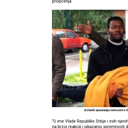
priopćenja.
Azilanti spašavaju nemoćne u
"U ime Vlade Republike Srbije i svih nje
na brzoj reakciji i iskazanoj spremnosti