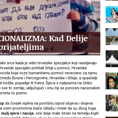
IONALIZMA: Kad Delije
prijateljima
alo srce kada je vidio hrvatske specijalce koji raseljavaju
hrvatski specijalci pohitali Srbiji u pomoć, Hrvatske
e vozila koja voze humanitarnu pomoć nevezano za njenu
između Bosne i Hercegovine, Hrvatske i Srbije, a spasitelji
 hodže, popadije ili fratra. Djeca s natpisima na ćirilici
sve tri zemlje, uključujući i onu čiji se ponosni nacionalisti
smeta to pismo.
op
da čovjek ispliva na površinu ispod slojeva i slojeva
i na ovim prostorima inače oblažu i misle da su zbog toga
o
mulj vjere i nacije
, one dvije male stvari na temelju kojih