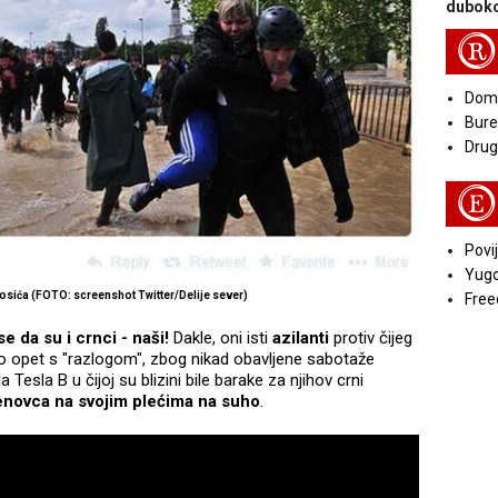
duboko
R
Doma
Bure
Druga
E
Povij
Yugo
osića (FOTO: screenshot Twitter/Delije sever)
Free
e da su i crnci - naši!
Dakle, oni isti
azilanti
protiv čijeg
 to opet s "razlogom", zbog nikad obavljene sabotaže
Tesla B u čijoj su blizini bile barake za njihov crni
enovca na svojim plećima na suho
.