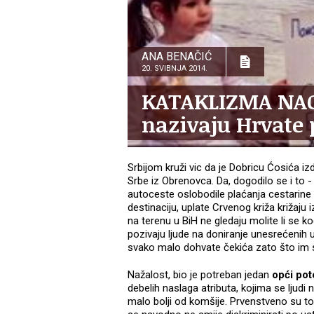
ANA BENAČIĆ
20. SVIBNJA 2014.
KATAKLIZMA NAC
nazivaju Hrvate 
Srbijom kruži vic da je Dobricu Ćosića izd
Srbe iz Obrenovca. Da, dogodilo se i to - 
autoceste oslobodile plaćanja cestarin
destinaciju, uplate Crvenog križa križaju 
na terenu u BiH ne gledaju molite li se kod
pozivaju ljude na doniranje unesrećenih u 
svako malo dohvate čekića zato što im 
Nažalost, bio je potreban jedan
opći pot
debelih naslaga atributa, kojima se ljud
malo bolji od komšije. Prvenstveno su t