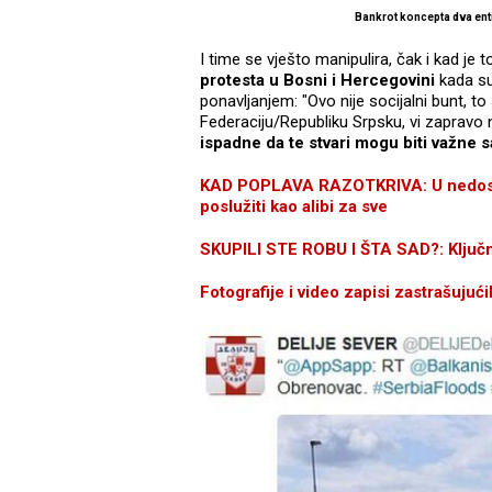
Bankrot koncepta dva entit
I time se vješto manipulira, čak i kad je to
protesta u Bosni i Hercegovini
kada su 
ponavljanjem: "Ovo nije socijalni bunt, to s
Federaciju/Republiku Srpsku, vi zapravo ni
ispadne da te stvari mogu biti važne
KAD POPLAVA RAZOTKRIVA: U nedostatk
poslužiti kao alibi za sve
SKUPILI STE ROBU I ŠTA SAD?: Ključne 
Fotografije i video zapisi zastrašujuć