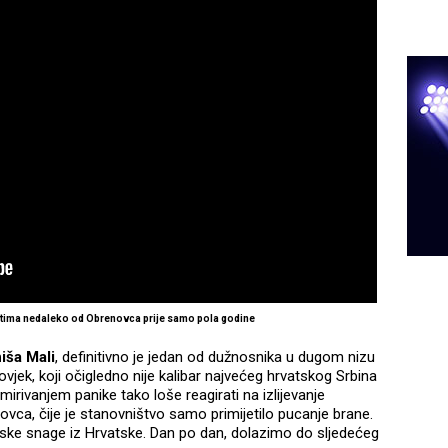
ntima nedaleko od Obrenovca prije samo pola godine
iša Mali
, definitivno je jedan od dužnosnika u dugom nizu
ovjek, koji očigledno nije kalibar najvećeg hrvatskog Srbina
smirivanjem panike tako loše reagirati na izlijevanje
vca, čije je stanovništvo samo primijetilo pucanje brane.
ijske snage iz Hrvatske. Dan po dan, dolazimo do sljedećeg