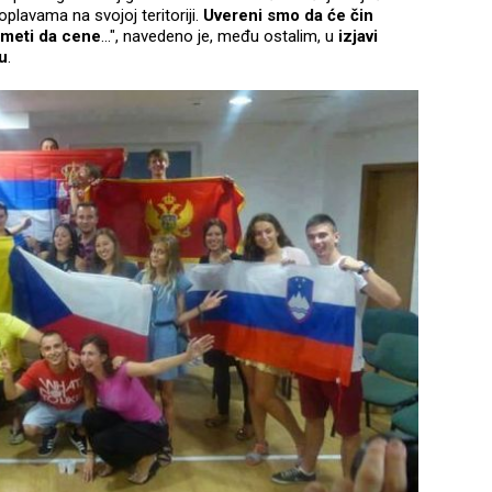
plavama na svojoj teritoriji.
Uvereni smo da će čin
umeti da cene
...", navedeno je, među ostalim, u
izjavi
u
.