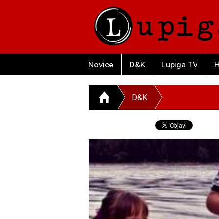
Novice
D&K
Lupiga TV
H
D&K