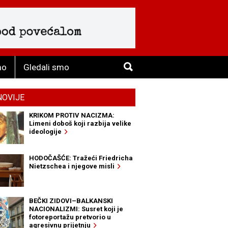
mo
Gledali smo
NOVIJE
KRIKOM PROTIV NACIZMA:
Limeni doboš koji razbija velike
ideologije
HODOČAŠĆE: Tražeći Friedricha
Nietzschea i njegove misli
BEČKI ZIDOVI–BALKANSKI
NACIONALIZMI: Susret koji je
fotoreportažu pretvorio u
agresivnu prijetnju