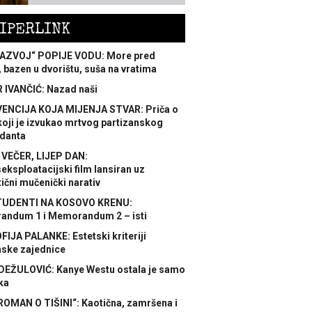
IPERLINK
AZVOJ“ POPIJE VODU: More pred
 bazen u dvorištu, suša na vratima
 IVANČIĆ: Nazad naši
ENCIJA KOJA MIJENJA STVAR: Priča o
koji je izvukao mrtvog partizanskog
danta
 VEČER, LIJEP DAN:
ksploatacijski film lansiran uz
ični mučenički narativ
TUDENTI NA KOSOVO KRENU:
ndum 1 i Memorandum 2 – isti
FIJA PALANKE: Estetski kriteriji
nske zajednice
DEŽULOVIĆ: Kanye Westu ostala je samo
ka
ROMAN O TIŠINI“: Kaotična, zamršena i