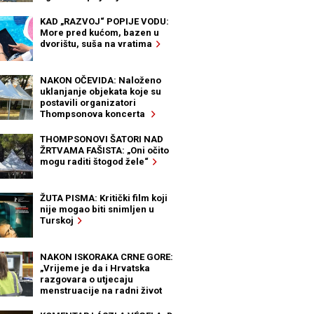
KAD „RAZVOJ“ POPIJE VODU:
More pred kućom, bazen u
dvorištu, suša na vratima
NAKON OČEVIDA: Naloženo
uklanjanje objekata koje su
postavili organizatori
Thompsonova koncerta
THOMPSONOVI ŠATORI NAD
ŽRTVAMA FAŠISTA: „Oni očito
mogu raditi štogod žele“
ŽUTA PISMA: Kritički film koji
nije mogao biti snimljen u
Turskoj
NAKON ISKORAKA CRNE GORE:
„Vrijeme je da i Hrvatska
razgovara o utjecaju
menstruacije na radni život
žena“