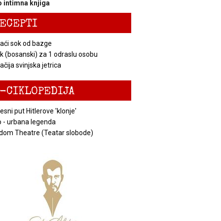
 intimna knjiga
ECEPTI
ći sok od bazge
k (bosanski) za 1 odraslu osobu
čija svinjska jetrica
-CIKLOPEDIJA
esni put Hitlerove 'klonje'
 - urbana legenda
dom Theatre (Teatar slobode)