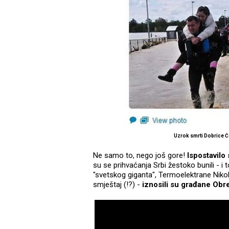
Uzrok smrti Dobrice Ć
Ne samo to, nego još gore!
Ispostavilo s
su se prihvaćanja Srbi žestoko bunili - i
"svetskog giganta", Termoelektrane Nikola 
smještaj (!?) -
iznosili su građane Obr