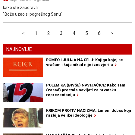
kako ste zaboravili:
"Bože uzeo si pogrešnog Senu"
<
1
2
3
4
5
6
>
NAJNOVIJE
ROMEO I JULIJA NA SELU: Knjiga kojoj se
vraćam i koja nikad nije iznevjerila
POLEMIKA (BIVŠE) NAVIJAČICE: Kako sam
(zasad) prestala navijati za hrvatsku
reprezentaciju
KRIKOM PROTIV NACIZMA: Limeni doboš koji
razbija velike ideologije