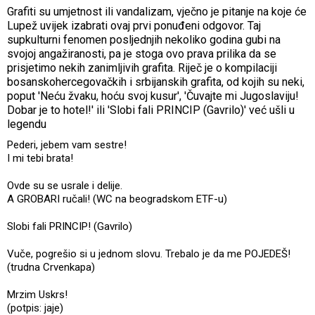
Grafiti su umjetnost ili vandalizam, vječno je pitanje na koje će
Lupež uvijek izabrati ovaj prvi ponuđeni odgovor. Taj
supkulturni fenomen posljednjih nekoliko godina gubi na
svojoj angažiranosti, pa je stoga ovo prava prilika da se
prisjetimo nekih zanimljivih grafita. Riječ je o kompilaciji
bosanskohercegovačkih i srbijanskih grafita, od kojih su neki,
poput 'Neću žvaku, hoću svoj kusur', 'Čuvajte mi Jugoslaviju!
Dobar je to hotel!' ili 'Slobi fali PRINCIP (Gavrilo)' već ušli u
legendu
Pederi, jebem vam sestre!
I mi tebi brata!
Ovde su se usrale i delije.
A GROBARI ručali! (WC na beogradskom ETF-u)
Slobi fali PRINCIP! (Gavrilo)
Vuče, pogrešio si u jednom slovu. Trebalo je da me POJEDEŠ!
(trudna Crvenkapa)
Mrzim Uskrs!
(potpis: jaje)