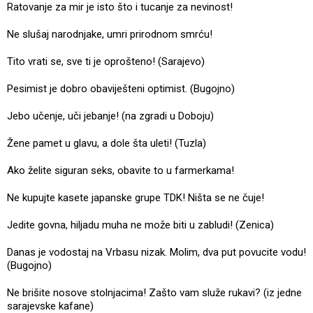
Ratovanje za mir je isto što i tucanje za nevinost!
Ne slušaj narodnjake, umri prirodnom smrću!
Tito vrati se, sve ti je oprošteno! (Sarajevo)
Pesimist je dobro obaviješteni optimist. (Bugojno)
Jebo učenje, uči jebanje! (na zgradi u Doboju)
Žene pamet u glavu, a dole šta uleti! (Tuzla)
Ako želite siguran seks, obavite to u farmerkama!
Ne kupujte kasete japanske grupe TDK! Ništa se ne čuje!
Jedite govna, hiljadu muha ne može biti u zabludi! (Zenica)
Danas je vodostaj na Vrbasu nizak. Molim, dva put povucite vodu!
(Bugojno)
Ne brišite nosove stolnjacima! Zašto vam služe rukavi? (iz jedne
sarajevske kafane)