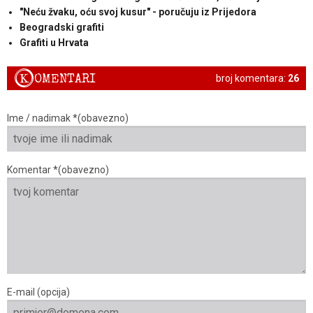
"Neću žvaku, oću svoj kusur" - poručuju iz Prijedora
Beogradski grafiti
Grafiti u Hrvata
K
OMENTARI
broj komentara:
26
Ime / nadimak *(obavezno)
Komentar *(obavezno)
E-mail (opcija)