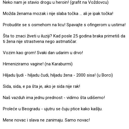
Neko nam je stavio drogu u heroin! (grafit na Voždovcu)
Možda ženama mozak i nije slaba točka … ali je ipak točka!
Probudite se s osmehom na licu! Spavajte s ofingerom u ustima!
Šta to znaci živeti u iluziji? Kad posle 25 godina braka primetiš da
ti žena nije strastvena nego astmatičar.
Vozim kao grom! Svaki dan udarim u drvo!
Himeniziramo vagine! (na Karaburmi)
Hiljadu ljudi - hiljadu čudi, hiljadu žena - 2000 sisa! (u Borci)
Sida, sida, e pa šta je, ako je sida nije rak!
Naš vazduh ima jednu prednost - vidimo šta udišemo!
Proleće u Beogradu - ujutru se čuju ptice kako kašlju.
Mene novac i slava ne zanimaju. Samo novac!