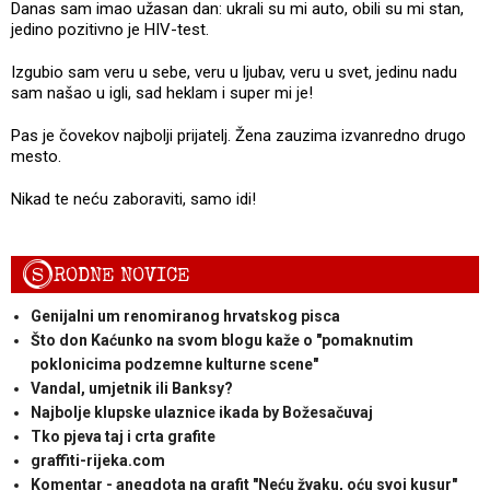
Danas sam imao užasan dan: ukrali su mi auto, obili su mi stan,
jedino pozitivno je HIV-test.
Izgubio sam veru u sebe, veru u ljubav, veru u svet, jedinu nadu
sam našao u igli, sad heklam i super mi je!
Pas je čovekov najbolji prijatelj. Žena zauzima izvanredno drugo
mesto.
Nikad te neću zaboraviti, samo idi!
S
RODNE NOVICE
Genijalni um renomiranog hrvatskog pisca
Što don Kaćunko na svom blogu kaže o "pomaknutim
poklonicima podzemne kulturne scene"
Vandal, umjetnik ili Banksy?
Najbolje klupske ulaznice ikada by Božesačuvaj
Tko pjeva taj i crta grafite
graffiti-rijeka.com
Komentar - anegdota na grafit "Neću žvaku, oću svoj kusur"