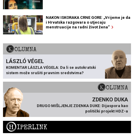
NAKON ISKORAKA CRNE GORE: „Vrijeme je da
i Hrvatska razgovara o utjecaju
menstruacije na radni život žena“
KOLUMNA
LÁSZLÓ VÉGEL
KOMENTAR LÁSZLA VÉGELA: Da li se autokratski
sistem može srušiti pravnim sredstvima?
KOLUMNA
ZDENKO DUKA
DRUGO MIŠLJENJE ZDENKA DUKE: Dijaspora kao
politički projekt HDZ-a
H
IPERLINK