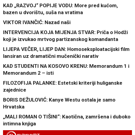
KAD „RAZVOJ“ POPIJE VODU: More pred kućom,
bazen u dvorištu, suša na vratima
VIKTOR IVANČIĆ: Nazad naši
INTERVENCIJA KOJA MIJENJA STVAR: Priča o Hodži
koji je izvukao mrtvog partizanskog komandanta
LIJEPA VEČER, LIJEP DAN: Homoseksploatacijski film
lansiran uz dramatični mučenički narativ
KAD STUDENTI NA KOSOVO KRENU: Memorandum 1 i
Memorandum 2 – isti
FILOZOFIJA PALANKE: Estetski kriteriji huliganske
zajednice
BORIS DEŽULOVIĆ: Kanye Westu ostala je samo
Hrvatska
„MALI ROMAN O TIŠINI“: Kaotična, zamršena i duboko
intimna knjiga