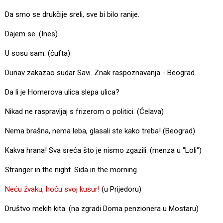
Da smo se drukčije sreli, sve bi bilo ranije.
Dajem se. (Ines)
U sosu sam. (ćufta)
Dunav zakazao sudar Savi. Znak raspoznavanja - Beograd.
Da li je Homerova ulica slepa ulica?
Nikad ne raspravljaj s frizerom o politici. (Ćelava)
Nema brašna, nema leba, glasali ste kako treba! (Beograd)
Kakva hrana! Sva sreća što je nismo zgazili. (menza u "Loli")
Stranger in the night. Sida in the morning.
Neću žvaku, hoću svoj kusur!
(u Prijedoru)
Društvo mekih kita. (na zgradi Doma penzionera u Mostaru)