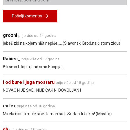
Pošalji komentar
grozni
prije više od 14 godina
jebeš zid na kojem ništ nepiše......(Slavonski Brod.na čistom zidu)
Rabies_
prije više od 17 godina
Bili smo Utopia, sad smo Etiopija..
i od bure i juga mostaru
prije više od 18 godina
NOVAC NIJE SVE , NIJE ČAK NI DOVOLJAN !
ex lex
prije više od 18 godina
Mirela nisu ti male sise.Taman su ti.Sretan ti Uskrs! (Mostar)
db
prije više od 18 godina