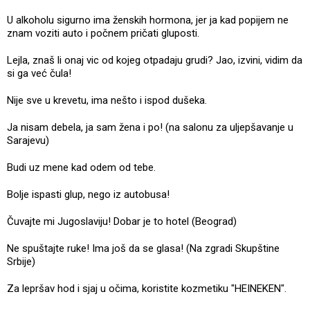
U alkoholu sigurno ima ženskih hormona, jer ja kad popijem ne
znam voziti auto i počnem pričati gluposti.
Lejla, znaš li onaj vic od kojeg otpadaju grudi? Jao, izvini, vidim da
si ga već čula!
Nije sve u krevetu, ima nešto i ispod dušeka.
Ja nisam debela, ja sam žena i po! (na salonu za uljepšavanje u
Sarajevu)
Budi uz mene kad odem od tebe.
Bolje ispasti glup, nego iz autobusa!
Čuvajte mi Jugoslaviju! Dobar je to hotel (Beograd)
Ne spuštajte ruke! Ima još da se glasa! (Na zgradi Skupštine
Srbije)
Za lepršav hod i sjaj u očima, koristite kozmetiku "HEINEKEN".