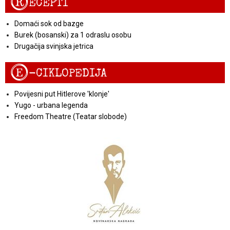
R
ECEPTI
Domaći sok od bazge
Burek (bosanski) za 1 odraslu osobu
Drugačija svinjska jetrica
E
-CIKLOPEDIJA
Povijesni put Hitlerove 'klonje'
Yugo - urbana legenda
Freedom Theatre (Teatar slobode)