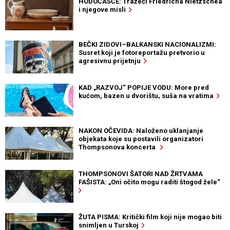
HODOČAŠĆE: Tražeći Friedricha Nietzschea
i njegove misli
BEČKI ZIDOVI–BALKANSKI NACIONALIZMI:
Susret koji je fotoreportažu pretvorio u
agresivnu prijetnju
KAD „RAZVOJ“ POPIJE VODU: More pred
kućom, bazen u dvorištu, suša na vratima
NAKON OČEVIDA: Naloženo uklanjanje
objekata koje su postavili organizatori
Thompsonova koncerta
THOMPSONOVI ŠATORI NAD ŽRTVAMA
FAŠISTA: „Oni očito mogu raditi štogod žele“
ŽUTA PISMA: Kritički film koji nije mogao biti
snimljen u Turskoj