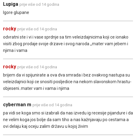
Lupiga
prije više od 14 godina
Igore glupane
rocky
prije više od 14 godina
odvratni ste i vi i vase sprdnje sa tim veleizdajnicima koji ce ionako
visiti zbog prodaje svoje drzave i svog naroda ,,mater vam jebem i
njima i vama
rocky
prije više od 14 godina
brijem da vi spijunirate a ova dva smrada i bez ovakvog nastupa su
veleizdajnici koji ce snositi posljedice na nekom slavonskom hrastu-
objeseni..mater vam i vama i njima
cyberman m
prije više od 14 godina
pa vidi se koga smo si izabrali da nas izvedu ig recesije pijandure i da
ne velim koga jos bolje da sam tiho a nas kažnjavaju po cestama a
ovi delaju kaj oceju zalim državu u kojoj živim