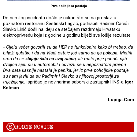
Prva policijska postaja
Do nemilog incidenta došlo je nakon što su na proslavi u
poznatom restoranu Šestinski Lagvić, podnapiti Radimir Čačić i
Slavko Linić došli na ideju da stečajem razdrmaju Hrvatsku
elektroprivredu koja iz godine u godinu bilježi sve lošije rezultate.
-
Cijelu večer govorili su da HEP ne funkcionira kako bi trebao, da
bilježi gubitke i da na Vladi ostaje još samo da ga pokopa. Mislili
smo da se
zbijaju šalu na svoj račun
, ali malo prije ponoći njih
dvojica sjeli su u automobil i odvezli se u nepoznatom pravcu.
Dva sata kasnije nastala je panika, jer iz prve policijske postaje
su nam javili da su Radimir i Slavko u njihovoj prostoriji za
triježnjenje
, ispričao je novinarima saborski zastupnik HNS-a
Igor
Kolman
.
Lupiga.Com
S
RODNE NOVICE