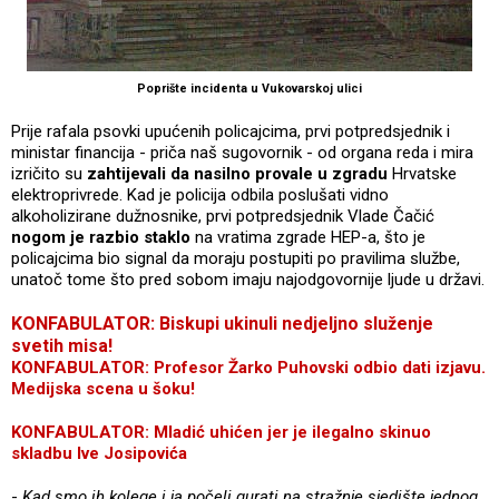
Poprište incidenta u Vukovarskoj ulici
Prije rafala psovki upućenih policajcima, prvi potpredsjednik i
ministar financija - priča naš sugovornik - od organa reda i mira
izričito su
zahtijevali da nasilno provale u zgradu
Hrvatske
elektroprivrede. Kad je policija odbila poslušati vidno
alkoholizirane dužnosnike, prvi potpredsjednik Vlade Čačić
nogom je razbio staklo
na vratima zgrade HEP-a, što je
policajcima bio signal da moraju postupiti po pravilima službe,
unatoč tome što pred sobom imaju najodgovornije ljude u državi.
KONFABULATOR: Biskupi ukinuli nedjeljno služenje
svetih misa!
KONFABULATOR: Profesor Žarko Puhovski odbio dati izjavu.
Medijska scena u šoku!
KONFABULATOR: Mladić uhićen jer je ilegalno skinuo
skladbu Ive Josipovića
-
Kad smo ih kolege i ja počeli gurati na stražnje sjedište jednog