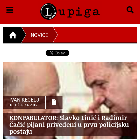
NOVICE
IVAN KEGELJ
16. OŽUJKA 2012.
KONFABULATOR: Slavko Linić i Radimir
Čačić pijani privedeni u prvu policijsku
postaju