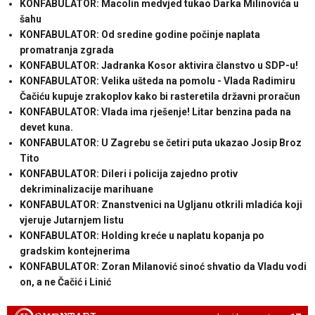
KONFABULATOR: Macolin medvjed tukao Darka Milinovića u
šahu
KONFABULATOR: Od sredine godine počinje naplata
promatranja zgrada
KONFABULATOR: Jadranka Kosor aktivira članstvo u SDP-u!
KONFABULATOR: Velika ušteda na pomolu - Vlada Radimiru
Čačiću kupuje zrakoplov kako bi rasteretila državni proračun
KONFABULATOR: Vlada ima rješenje! Litar benzina pada na
devet kuna.
KONFABULATOR: U Zagrebu se četiri puta ukazao Josip Broz
Tito
KONFABULATOR: Dileri i policija zajedno protiv
dekriminalizacije marihuane
KONFABULATOR: Znanstvenici na Ugljanu otkrili mladića koji
vjeruje Jutarnjem listu
KONFABULATOR: Holding kreće u naplatu kopanja po
gradskim kontejnerima
KONFABULATOR: Zoran Milanović sinoć shvatio da Vladu vodi
on, a ne Čačić i Linić