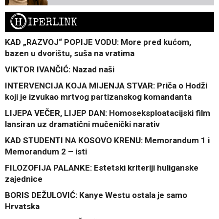
H
IPERLINK
KAD „RAZVOJ“ POPIJE VODU: More pred kućom,
bazen u dvorištu, suša na vratima
VIKTOR IVANČIĆ: Nazad naši
INTERVENCIJA KOJA MIJENJA STVAR: Priča o Hodži
koji je izvukao mrtvog partizanskog komandanta
LIJEPA VEČER, LIJEP DAN: Homoseksploatacijski film
lansiran uz dramatični mučenički narativ
KAD STUDENTI NA KOSOVO KRENU: Memorandum 1 i
Memorandum 2 – isti
FILOZOFIJA PALANKE: Estetski kriteriji huliganske
zajednice
BORIS DEŽULOVIĆ: Kanye Westu ostala je samo
Hrvatska