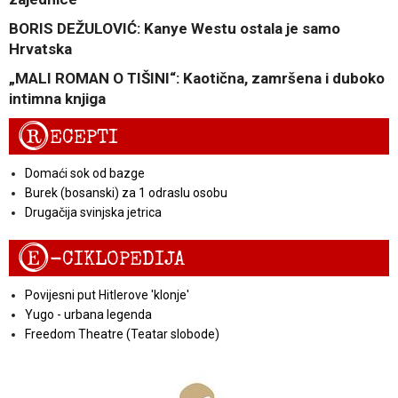
BORIS DEŽULOVIĆ: Kanye Westu ostala je samo
Hrvatska
„MALI ROMAN O TIŠINI“: Kaotična, zamršena i duboko
intimna knjiga
R
ECEPTI
Domaći sok od bazge
Burek (bosanski) za 1 odraslu osobu
Drugačija svinjska jetrica
E
-CIKLOPEDIJA
Povijesni put Hitlerove 'klonje'
Yugo - urbana legenda
Freedom Theatre (Teatar slobode)