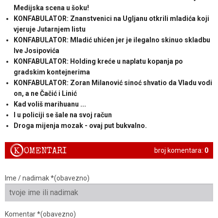
Medijska scena u šoku!
KONFABULATOR: Znanstvenici na Ugljanu otkrili mladića koji
vjeruje Jutarnjem listu
KONFABULATOR: Mladić uhićen jer je ilegalno skinuo skladbu
Ive Josipovića
KONFABULATOR: Holding kreće u naplatu kopanja po
gradskim kontejnerima
KONFABULATOR: Zoran Milanović sinoć shvatio da Vladu vodi
on, a ne Čačić i Linić
Kad voliš marihuanu ...
I u policiji se šale na svoj račun
Droga mijenja mozak - ovaj put bukvalno.
K
OMENTARI
broj komentara:
0
Ime / nadimak *(obavezno)
Komentar *(obavezno)