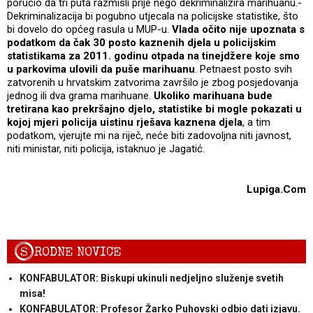
poručio da tri puta razmisli prije nego dekriminalizira marihuanu.-
Dekriminalizacija bi pogubno utjecala na policijske statistike, što
bi dovelo do općeg rasula u MUP-u.
Vlada očito nije upoznata s
podatkom da čak 30 posto kaznenih djela u policijskim
statistikama za 2011. godinu otpada na tinejdžere
koje smo
u parkovima ulovili da puše marihuanu
. Petnaest posto svih
zatvorenih u hrvatskim zatvorima završilo je zbog posjedovanja
jednog ili dva grama marihuane.
Ukoliko marihuana bude
tretirana kao prekršajno djelo, statistike bi mogle pokazati u
kojoj mjeri policija uistinu rješava kaznena djela
, a tim
podatkom, vjerujte mi na riječ, neće biti zadovoljna niti javnost,
niti ministar, niti policija, istaknuo je Jagatić.
Lupiga.Com
S
RODNE NOVICE
KONFABULATOR: Biskupi ukinuli nedjeljno služenje svetih
misa!
KONFABULATOR: Profesor Žarko Puhovski odbio dati izjavu.