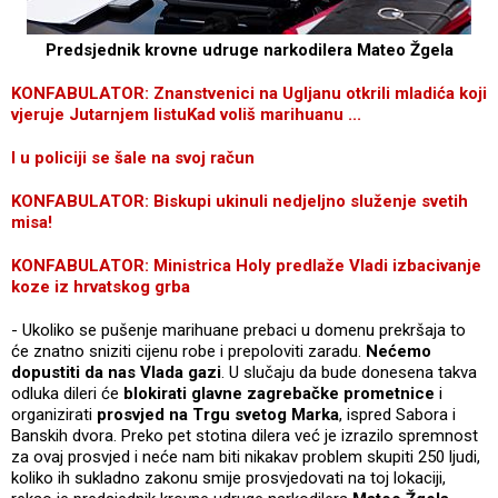
Predsjednik krovne udruge narkodilera Mateo Žgela
KONFABULATOR: Znanstvenici na Ugljanu otkrili mladića koji
vjeruje Jutarnjem listu
Kad voliš marihuanu ...
I u policiji se šale na svoj račun
KONFABULATOR: Biskupi ukinuli nedjeljno služenje svetih
misa!
KONFABULATOR: Ministrica Holy predlaže Vladi izbacivanje
koze iz hrvatskog grba
- Ukoliko se pušenje marihuane prebaci u domenu prekršaja to
će znatno sniziti cijenu robe i prepoloviti zaradu.
Nećemo
dopustiti da nas Vlada gazi
. U slučaju da bude donesena takva
odluka dileri će
blokirati glavne zagrebačke prometnice
i
organizirati
prosvjed na Trgu svetog Marka
, ispred Sabora i
Banskih dvora. Preko pet stotina dilera već je izrazilo spremnost
za ovaj prosvjed i neće nam biti nikakav problem skupiti 250 ljudi,
koliko ih sukladno zakonu smije prosvjedovati na toj lokaciji,