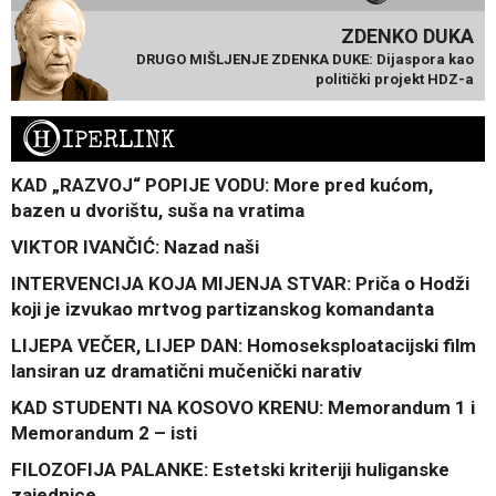
ZDENKO DUKA
DRUGO MIŠLJENJE ZDENKA DUKE: Dijaspora kao
politički projekt HDZ-a
H
IPERLINK
KAD „RAZVOJ“ POPIJE VODU: More pred kućom,
bazen u dvorištu, suša na vratima
VIKTOR IVANČIĆ: Nazad naši
INTERVENCIJA KOJA MIJENJA STVAR: Priča o Hodži
koji je izvukao mrtvog partizanskog komandanta
LIJEPA VEČER, LIJEP DAN: Homoseksploatacijski film
lansiran uz dramatični mučenički narativ
KAD STUDENTI NA KOSOVO KRENU: Memorandum 1 i
Memorandum 2 – isti
FILOZOFIJA PALANKE: Estetski kriteriji huliganske
zajednice