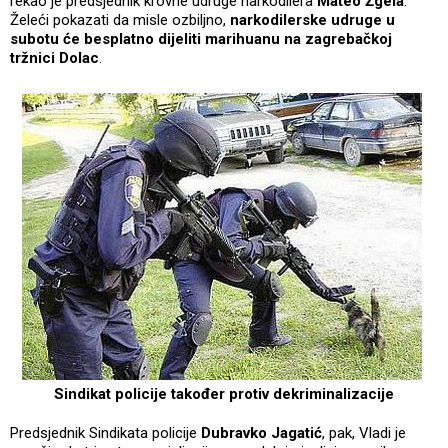
rekao je predsjednik krovne udruge narkodilera
Mateo Žgela
.
Želeći pokazati da misle ozbiljno,
narkodilerske udruge u
subotu će besplatno dijeliti marihuanu na zagrebačkoj
tržnici Dolac
.
Sindikat policije također protiv dekriminalizacije
Predsjednik Sindikata policije
Dubravko Jagatić
, pak, Vladi je