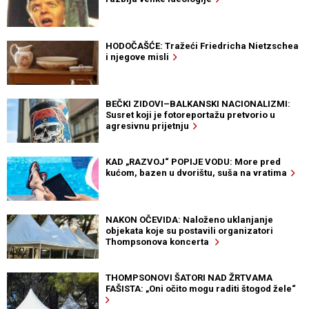
HODOČAŠĆE: Tražeći Friedricha Nietzschea
i njegove misli
BEČKI ZIDOVI–BALKANSKI NACIONALIZMI:
Susret koji je fotoreportažu pretvorio u
agresivnu prijetnju
KAD „RAZVOJ“ POPIJE VODU: More pred
kućom, bazen u dvorištu, suša na vratima
NAKON OČEVIDA: Naloženo uklanjanje
objekata koje su postavili organizatori
Thompsonova koncerta
THOMPSONOVI ŠATORI NAD ŽRTVAMA
FAŠISTA: „Oni očito mogu raditi štogod žele“