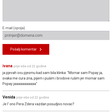
E-mail (opcija)
Pošalji komentar
ivana
prije više od 22 godine
ja pjevah ovu pjesmu kad sam bila klinka: "Mornar sam Popay ja,
svaka me cura zna, pijem i pušim i brodove rušim jer mornar sam
Popay jaaaaaaaaaaa"
Venida
prije više od 22 godine
Je l' ono Pera Zdera vazdan posudjivo novac?