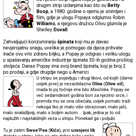
drugim strip izdanjima kao što su
Betty
Boop
, a 1980. godine o njemu je snimljen i
film, gdje je ulogu Popaya odglumio Robin
Williams
, a njegovu družicu Olivu glumila je
Shelley
Duvall
.
Zahvaljujući konzumiranju
špinata
koji mu je davao
nevjerojatnu snagu, uvelike je pomogao da djeca prihvate
inače ovu vrlo zdravu biljku, a Popay je odigrao i veliku ulogu
u spašavanju američke industrije špinata 30-ih godina prošlog
stoljeća. Danas Popay ima svoj brand špinata, koji je broj 2.
po prodaji, a gdje drugdje nego u Americi.
U stripu se pojavljuju i drugi likovi, od kojih (dame
uvijek prve) je nezaobilazna
Oliva
(
Olive oil
),
mada bi joj točnije ime bilo
Maslinka
. Popay se
već sedamdeset godina bori za njezino srce, i
premda mu se ona obećala, uvijek pomalo traži
nekoga tko je malo više obrazovan, malo jači,
malo snalažljiviji, malo s boljim autom ... Ipak, jedna je to od
najdužih i najstabilnijih veza u stripu. Ponekad ga i
poljubi.
Tu je zatim
Swee'Pea
(
Kićo
), prvi
usvojeni lik
djeteta u stripu. Iako se vrlo dobro tuče i priča,