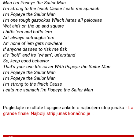
Man I'm Popeye the Sailor Man
I'm strong to the finich Cause I eats me spinach
I'm Popeye the Sailor Man
I'm one tough gazookus Which hates all palookas
Wot ain't on the up and square
I biffs 'em and buffs 'em
An' always outroughs 'em
An' none of 'em gets nowhere
If anyone dasses to risk me fisk
It's "boff" and its "wham", un'erstand
So, keep good behavior
That's your one life saver With Popeye the Sailor Man.
I'm Popeye the Sailor Man
I'm Popeye the Sailor Man
I'm strong to the finich Cause
I eats me spinach I'm Popeye the Sailor Man
Pogledajte rezultate Lupigine ankete o najboljem strip junaku -
La
grande finale: Najbolji strip junak konačno je ...