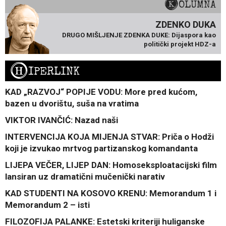
KOLUMNA
ZDENKO DUKA
DRUGO MIŠLJENJE ZDENKA DUKE: Dijaspora kao
politički projekt HDZ-a
H
IPERLINK
KAD „RAZVOJ“ POPIJE VODU: More pred kućom,
bazen u dvorištu, suša na vratima
VIKTOR IVANČIĆ: Nazad naši
INTERVENCIJA KOJA MIJENJA STVAR: Priča o Hodži
koji je izvukao mrtvog partizanskog komandanta
LIJEPA VEČER, LIJEP DAN: Homoseksploatacijski film
lansiran uz dramatični mučenički narativ
KAD STUDENTI NA KOSOVO KRENU: Memorandum 1 i
Memorandum 2 – isti
FILOZOFIJA PALANKE: Estetski kriteriji huliganske