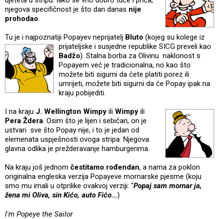
njegova specifičnost je što dan danas
nije
prohodao
.
Tu je i najpoznatiji Popayev neprijatelj
Bluto
(kojeg su kolege iz
prijateljske i susjedne republike
SICG preveli kao
Badžo
). Stalna borba za Olivinu naklonost s
Popayem već je tradicionalna, no kao što
možete biti sigurni da ćete platiti porez ili
umrijeti, možete biti sigurni da će Popay ipak na
kraju pobijediti.
I na kraju
J. Wellington Wimpy
ili
Wi
mpy
ili
Pera Ždera
. Osim što je lijen i sebičan, on je
ustvari sve što Popay nije, i to je jedan od
elemenata uspješnosti ovoga stripa. Njegova
glavna odlika je prežderavanje hamburgerima.
Na kraju još jednom
čestitamo rođendan
, a nama za poklon
originalna engleska verzija Popayeve mornarske pjesme (koju
smo mu imali u otprilike ovakvoj verziji: "
Popaj sam mornar ja,
žena mi Oliva, sin Kićo, auto Fićo...
)
I'm Popeye the Sailor