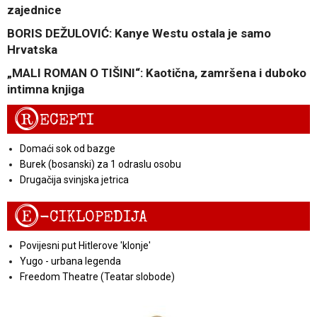
zajednice
BORIS DEŽULOVIĆ: Kanye Westu ostala je samo
Hrvatska
„MALI ROMAN O TIŠINI“: Kaotična, zamršena i duboko
intimna knjiga
R
ECEPTI
Domaći sok od bazge
Burek (bosanski) za 1 odraslu osobu
Drugačija svinjska jetrica
E
-CIKLOPEDIJA
Povijesni put Hitlerove 'klonje'
Yugo - urbana legenda
Freedom Theatre (Teatar slobode)