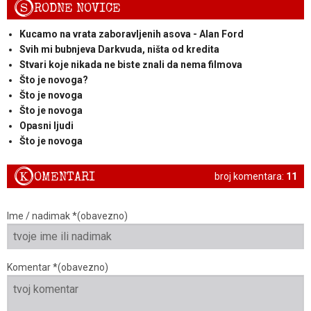
S
RODNE NOVICE
Kucamo na vrata zaboravljenih asova - Alan Ford
Svih mi bubnjeva Darkvuda, ništa od kredita
Stvari koje nikada ne biste znali da nema filmova
Što je novoga?
Što je novoga
Što je novoga
Opasni ljudi
Što je novoga
K
OMENTARI
broj komentara:
11
Ime / nadimak *(obavezno)
Komentar *(obavezno)