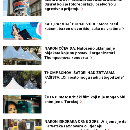
Susret koji je fotoreportažu pretvorio u
agresivnu prijetnju
KAD „RAZVOJ“ POPIJE VODU: More pred
kućom, bazen u dvorištu, suša na vratima
NAKON OČEVIDA: Naloženo uklanjanje
objekata koje su postavili organizatori
Thompsonova koncerta
THOMPSONOVI ŠATORI NAD ŽRTVAMA
FAŠISTA: „Oni očito mogu raditi štogod žele“
ŽUTA PISMA: Kritički film koji nije mogao biti
snimljen u Turskoj
NAKON ISKORAKA CRNE GORE: „Vrijeme je da
i Hrvatska razgovara o utjecaju