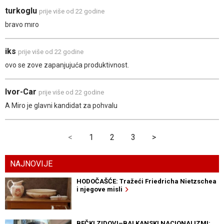
turkoglu
prije više od 22 godine
bravo mıro
iks
prije više od 22 godine
ovo se zove zapanjujuća produktivnost.
Ivor-Car
prije više od 22 godine
A Miro je glavni kandidat za pohvalu
<
1
2
3
>
NAJNOVIJE
HODOČAŠĆE: Tražeći Friedricha Nietzschea
i njegove misli
BEČKI ZIDOVI–BALKANSKI NACIONALIZMI: