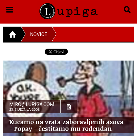
NOVICE
MIRO@LUPIGA.COM
23. SIJEČNJA 2004.
Kucamo na vrata zaboravljenih asova
- Popay - čestitamo mu rođendan