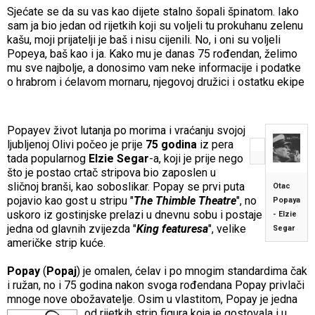
Sjećate se da su vas kao dijete stalno šopali špinatom. Iako
sam ja bio jedan od rijetkih koji su voljeli tu prokuhanu zelenu
kašu, moji prijatelji je baš i nisu cijenili. No, i oni su voljeli
Popeya, baš kao i ja. Kako mu je danas 75 rođendan, želimo
mu sve najbolje, a donosimo vam neke informacije i podatke
o hrabrom i ćelavom mornaru, njegovoj družici i ostatku ekipe
Popayev život lutanja po morima i vraćanju svojoj
ljubljenoj
Olivi počeo je prije
75 godina
iz pera
tada popularnog
Elzie Segar
-a, koji je prije nego
što je postao crtač stripova bio zaposlen u
sličnoj branši, kao soboslikar. Popay se prvi puta
Otac
pojavio kao gost u stripu "
The
Thimble Theatre
", no
Popaya
uskoro iz gostinjske prelazi u dnevnu sobu i postaje
- Elzie
jedna od glavnih zvijezda "
King featuresa
", velike
Segar
američke strip kuće.
Popay
(
Popaj
) je omalen, ćelav i po mnogim standardima čak
i ružan, no i 75 godina nakon svoga rođendana Popay privlači
mnoge nove obožavatelje. Osim u vlastitom, Popay je jedna
od rijetkih st
rip figura koja je gostovala i u