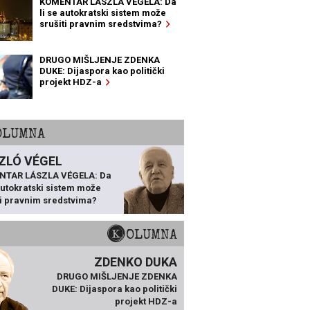
KOMENTAR LÁSZLA VÉGELA: Da
li se autokratski sistem može
srušiti pravnim sredstvima?
DRUGO MIŠLJENJE ZDENKA
DUKE: Dijaspora kao politički
projekt HDZ-a
KOLUMNA
ZLÓ VÉGEL
NTAR LÁSZLA VÉGELA: Da
 autokratski sistem može
ti pravnim sredstvima?
KOLUMNA
ZDENKO DUKA
DRUGO MIŠLJENJE ZDENKA
DUKE: Dijaspora kao politički
projekt HDZ-a