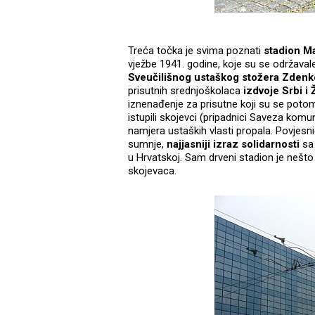
Treća točka je svima poznati
stadion M
vježbe 1941. godine, koje su se održava
Sveučilišnog ustaškog stožera Zdenk
prisutnih srednjoškolaca
izdvoje Srbi i 
iznenađenje za prisutne koji su se potom
istupili skojevci (pripadnici Saveza komun
namjera ustaških vlasti propala. Povjesni
sumnje,
najjasniji izraz solidarnosti
sa
u Hrvatskoj. Sam drveni stadion je nešto 
skojevaca.