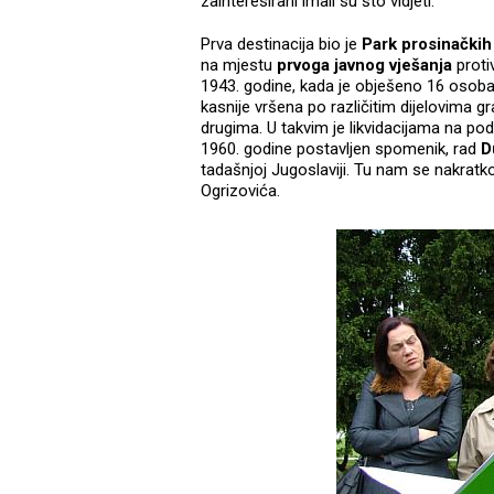
zainteresirani imali su što vidjeti.
Prva destinacija bio je
Park prosinačkih 
na mjestu
prvoga javnog vješanja
proti
1943. godine, kada je obješeno 16 osoba
kasnije vršena po različitim dijelovima gr
drugima. U takvim je likvidacijama na pod
1960. godine postavljen spomenik, rad
D
tadašnjoj Jugoslaviji. Tu nam se nakrat
Ogrizovića.