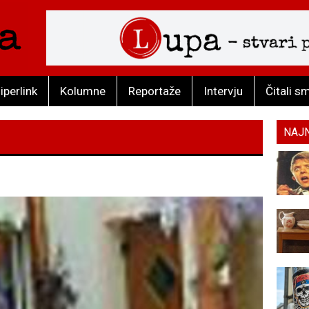
iperlink
Kolumne
Reportaže
Intervju
Čitali s
NAJ