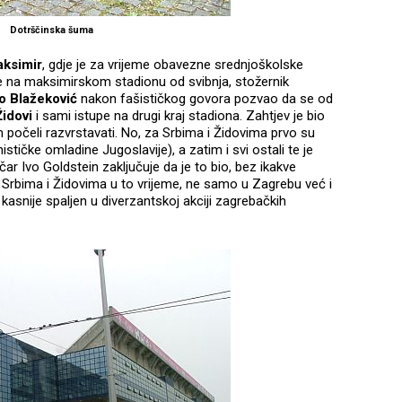
Dotrščinska šuma
aksimir
, gdje je za vrijeme obavezne srednjoškolske
le na maksimirskom stadionu od svibnja, stožernik
o Blažeković
nakon fašističkog govora pozvao da se od
Židovi
i sami istupe na drugi kraj stadiona. Zahtjev je bio
 počeli razvrstavati. No, za Srbima i Židovima prvo su
ističke omladine Jugoslavije), a zatim i svi ostali te je
čar Ivo Goldstein zaključuje da je to bio, bez ikakve
 Srbima i Židovima u to vrijeme, ne samo u Zagrebu već i
kasnije spaljen u diverzantskoj akciji zagrebačkih