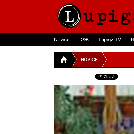
Novice
D&K
Lupiga TV
H
NOVICE