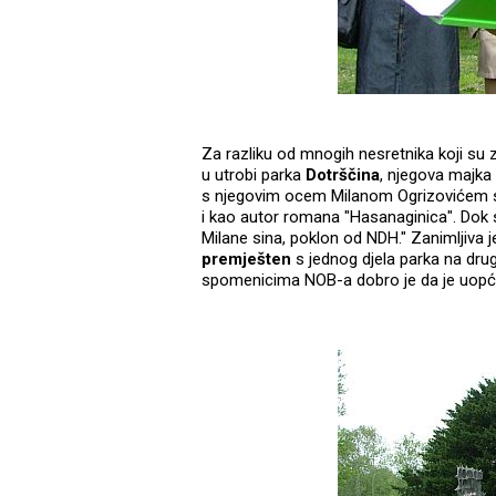
Za razliku od mnogih nesretnika koji su z
u utrobi parka
Dotrščina
, njegova majka 
s njegovim ocem Milanom Ogrizovićem sta
i kao autor romana "Hasanaginica". Dok s
Milane sina, poklon od NDH." Zanimljiva 
premješten
s jednog djela parka na dru
spomenicima NOB-a dobro je da je uopće