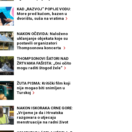
KAD „RAZVOJ“ POPIJE VODU:
More pred kućom, bazen u
dvorištu, suša na vratima
NAKON OČEVIDA: Naloženo
uklanjanje objekata koje su
postavili organizatori
Thompsonova koncerta
THOMPSONOVI ŠATORI NAD
ŽRTVAMA FAŠISTA: „Oni očito
mogu raditi štogod žele“
ŽUTA PISMA: Kritički film koji
nije mogao biti snimljen u
Turskoj
NAKON ISKORAKA CRNE GORE:
„Vrijeme je da i Hrvatska
razgovara o utjecaju
menstruacije na radni život
žena“