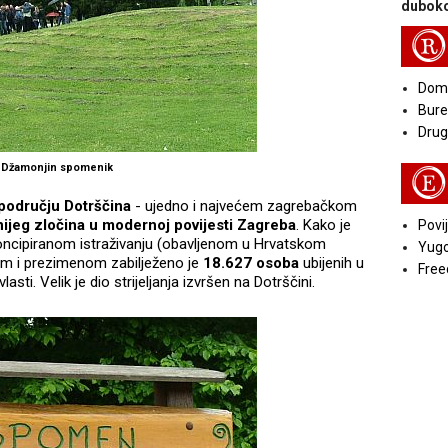
duboko
R
Doma
Bure
Druga
Džamonjin spomenik
E
odručju Dotrščina
- ujedno i najvećem zagrebačkom
ijeg zločina u modernoj povijesti Zagreba
. Kako je
Povij
koncipiranom istraživanju (obavljenom u Hrvatskom
Yugo
m i prezimenom zabilježeno je
18.627 osoba
ubijenih u
Free
asti. Velik je dio strijeljanja izvršen na Dotrščini.