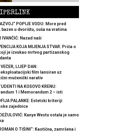
IPERLINK
AZVOJ“ POPIJE VODU: More pred
 bazen u dvorištu, suša na vratima
 IVANČIĆ: Nazad naši
ENCIJA KOJA MIJENJA STVAR: Priča o
koji je izvukao mrtvog partizanskog
danta
 VEČER, LIJEP DAN:
ksploatacijski film lansiran uz
ični mučenički narativ
TUDENTI NA KOSOVO KRENU:
ndum 1 i Memorandum 2 – isti
FIJA PALANKE: Estetski kriteriji
nske zajednice
DEŽULOVIĆ: Kanye Westu ostala je samo
ka
ROMAN O TIŠINI“: Kaotična, zamršena i