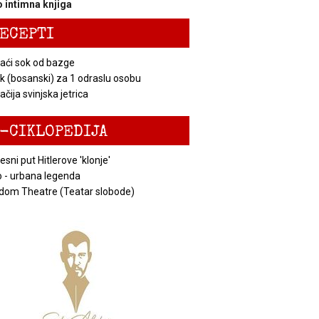
 intimna knjiga
ECEPTI
ći sok od bazge
k (bosanski) za 1 odraslu osobu
čija svinjska jetrica
-CIKLOPEDIJA
esni put Hitlerove 'klonje'
 - urbana legenda
dom Theatre (Teatar slobode)