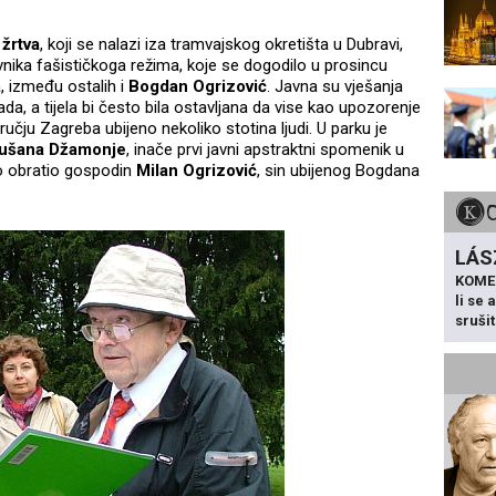
žrtva
, koji se nalazi iza tramvajskog okretišta u Dubravi,
vnika fašističkoga režima, koje se dogodilo u prosincu
, između ostalih i
Bogdan Ogrizović
. Javna su vješanja
ada, a tijela bi često bila ostavljana da vise kao upozorenje
ručju Zagreba ubijeno nekoliko stotina ljudi. U parku je
ušana Džamonje
, inače prvi javni apstraktni spomenik u
ko obratio gospodin
Milan Ogrizović
, sin ubijenog Bogdana
LÁS
KOME
li se
sruši