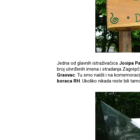
Jedna od glavnih istraživačica
Josipa P
broj utvrđenih imena i stradanja Zagrepč
Graovac
. Tu smo naišli i na komemoraci
boraca RH
. Ukoliko nikada niste bili tam