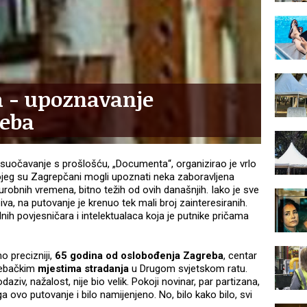
a - upoznavanje
reba
uočavanje s prošlošću, „Documenta“, organizirao je vrlo
kojeg su Zagrepčani mogli upoznati neka zaboravljena
turobnih vremena, bitno težih od ovih današnjih. Iako je sve
va, na putovanje je krenuo tek mali broj zainteresiranih.
dnih povjesničara i intelektualaca koja je putnike pričama
 precizniji,
65 godina od oslobođenja Zagreba
, centar
grebačkim
mjestima stradanja
u Drugom svjetskom ratu.
ziv, nažalost, nije bio velik. Pokoji novinar, par partizana,
a ovo putovanje i bilo namijenjeno. No, bilo kako bilo, svi