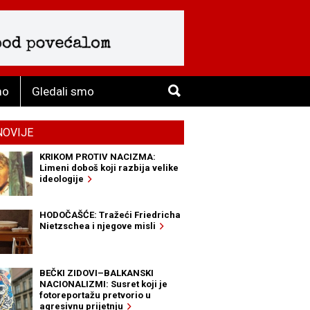
mo
Gledali smo
NOVIJE
KRIKOM PROTIV NACIZMA:
Limeni doboš koji razbija velike
ideologije
HODOČAŠĆE: Tražeći Friedricha
Nietzschea i njegove misli
BEČKI ZIDOVI–BALKANSKI
NACIONALIZMI: Susret koji je
fotoreportažu pretvorio u
agresivnu prijetnju