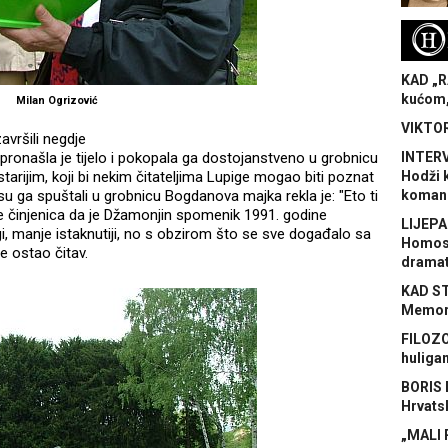
H
KAD „R
kućom,
Milan Ogrizović
VIKTOR
avršili negdje
pronašla je tijelo i pokopala ga dostojanstveno u grobnicu
INTERV
rijim, koji bi nekim čitateljima Lupige mogao biti poznat
Hodži 
u ga spuštali u grobnicu Bogdanova majka rekla je: "Eto ti
koman
je činjenica da je Džamonjin spomenik 1991. godine
LIJEPA
gi, manje istaknutiji, no s obzirom što se sve događalo sa
Homose
 ostao čitav.
dramat
KAD S
Memora
FILOZO
huliga
BORIS 
Hrvats
„MALI 