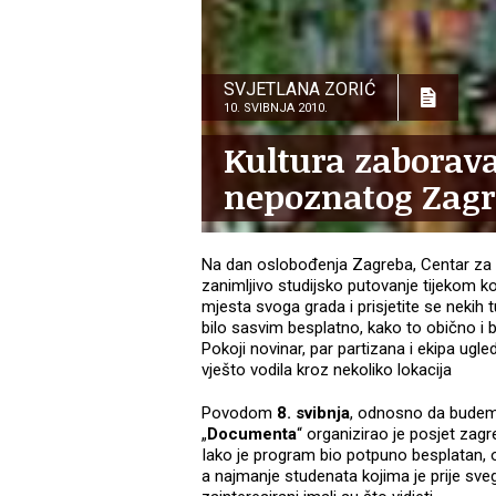
SVJETLANA ZORIĆ
10. SVIBNJA 2010.
Kultura zaborav
nepoznatog Zag
Na dan oslobođenja Zagreba, Centar za s
zanimljivo studijsko putovanje tijekom 
mjesta svoga grada i prisjetite se nekih 
bilo sasvim besplatno, kako to obično i bi
Pokoji novinar, par partizana i ekipa ugle
vješto vodila kroz nekoliko lokacija
Povodom
8. svibnja
, odnosno da budemo
„
Documenta
“ organizirao je posjet za
Iako je program bio potpuno besplatan, oda
a najmanje studenata kojima je prije sveg