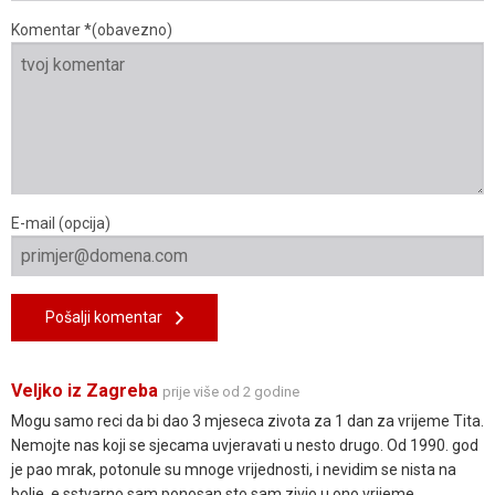
Komentar *(obavezno)
E-mail (opcija)
Pošalji komentar
Veljko iz Zagreba
prije više od 2 godine
Mogu samo reci da bi dao 3 mjeseca zivota za 1 dan za vrijeme Tita.
Nemojte nas koji se sjecama uvjeravati u nesto drugo. Od 1990. god
je pao mrak, potonule su mnoge vrijednosti, i nevidim se nista na
bolje, e sstvarno sam ponosan sto sam zivio u ono vrijeme.....