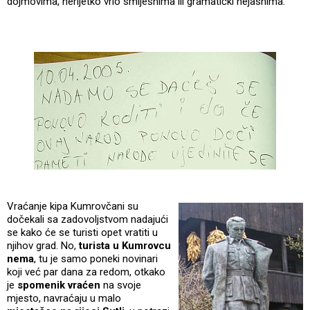
dojmovima, nerijetko vrlo smiješnima ili gramatički nejasnima.
Vraćanje kipa Kumrovčani su
dočekali sa zadovoljstvom nadajući
se kako će se turisti opet vratiti u
njihov grad. No,
turista u Kumrovcu
nema
, tu je samo poneki novinari
koji već par dana za redom, otkako
je
spomenik vraćen
na svoje
mjesto, navraćaju u malo