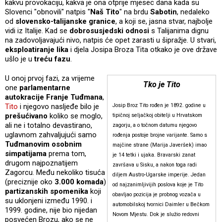
kakvu provokaciju, kakva je ona otprije mjesec dana kada su
Slovenci "obnovili" natpis "
Naš Tito
" na brdu
Sabotin
, nedaleko
od
slovensko-talijanske
granice
, a koji se, jasna stvar, najbolje
vidi iz Italije. Kad se
dobrosusjedski odnosi
s Talijanima dignu
na zadovoljavajući nivo, natpis će opet zarasti u šipražje. U stvari,
eksploatiranje lika
i djela Josipa Broza Tita otkako je ove države
ušlo je u
treću fazu
.
U onoj prvoj fazi, za vrijeme
Tko je Tito
one
parlamentarne
autokracije Franje Tuđmana
,
Tito
i njegovo nasljeđe bilo je
Josip Broz Tito rođen je 1892. godine u
prešućivano
koliko se moglo,
tipičnoj seljačkoj obitelji u Hrvatskom
ali ne i totalno devastirano,
zagorju, a o točnom datumu njegovo
uglavnom zahvaljujući samo
rođenja postoje brojne varijante. Samo s
Tuđmanovim
osobnim
majčine strane (Marija Javeršek) imao
simpatijama
prema tom,
je 14 tetki i ujaka. Bravarski zanat
drugom najpoznatijem
završava u Sisku, a nakon toga radi
Zagorcu. Među nekoliko tisuća
diljem Austro-Ugarske imperije. Jedan
(preciznije oko
3.000 komada
)
od najzanimljivijih poslova koje je Tito
partizanskih spomenika
koji
obavljao pozicija je probnog vozača u
su uklonjeni između 1990. i
automobilskoj tvornici Daimler u Bečkom
1999. godine, nije bio nijedan
Novom Mjestu. Dok je služio redovni
posvećen Brozu, ako se ne