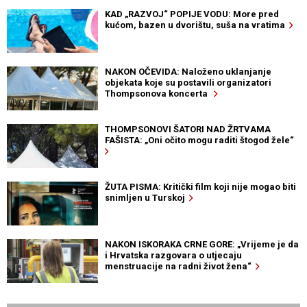
KAD „RAZVOJ“ POPIJE VODU: More pred
kućom, bazen u dvorištu, suša na vratima
NAKON OČEVIDA: Naloženo uklanjanje
objekata koje su postavili organizatori
Thompsonova koncerta
THOMPSONOVI ŠATORI NAD ŽRTVAMA
FAŠISTA: „Oni očito mogu raditi štogod žele“
ŽUTA PISMA: Kritički film koji nije mogao biti
snimljen u Turskoj
NAKON ISKORAKA CRNE GORE: „Vrijeme je da
i Hrvatska razgovara o utjecaju
menstruacije na radni život žena“