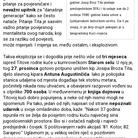
godine Josip Broz Tito postaje
pitanje za povjesničare i
predsjednikom SFRJ i to ostaje sve do 2.
nevažni upitnik
za "današnje
generacije" kako se često
svibnja 1980. godine kada umire u
natače. Pitanje Tita je sasvim
ljubljanskom bolničkom centru. Da li po
važno pitanje povijesnog
svojoj, ili po želji drugih pokopan je u
mentaliteta ovog naroda, koji
beogradskoj Kući cvijeća.
se za razliku od povijesti,
može mijenjati. I mijenja se, među ostalim, i eksplozivom.
Takva eksplozija se i dogodila prije nešto više od
tri mjeseca
ispred Titove rodne kuće u kumrovečkom
Starom selu
. U njoj je,
tog
27. prosinca
gotovo potpuno uništen kip Josipa Broza Tita,
djelo slavnog kipara
Antuna Augustinčića
. Iako je policijska
stanica udaljena od mjesta događaja tek stotinu metara,
počinitelji nikada nisu uhvaćeni, a obavijesni razgovori vođeni su
s otprilike
700 osoba
. U međuvremenu je
knjiga dojmova
u
Titovoj kući dobro popunjena, a neke od njih nismo mogli ne
spomenuti. Pa tako, jedan od njih, napisan od strane
nepoznati
udarnik
u svoje omladinsko doba, kaže: "Nakon 37 godina
ispunila mi se želja da posjetim rodnu kuću najvećeg sina
jugoslovenskih prostora. Bio si i ostaćeš najbolji i najveći
predsjednik i čovjek. S poštovanjem radni akcijaš '81. Kotor, 82.
Sarajevo." Uglavnom je, u velikoj većini riječ o pozitivnim