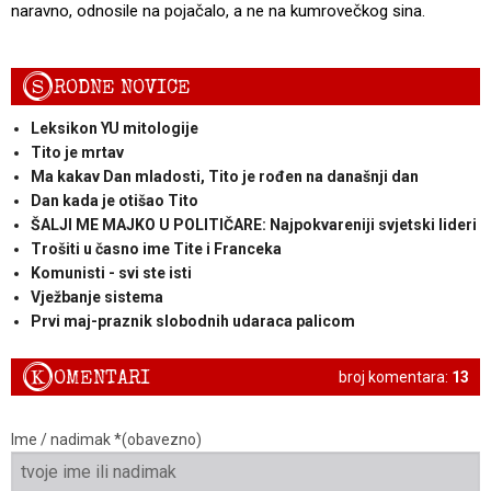
naravno, odnosile na pojačalo, a ne na kumrovečkog sina.
S
RODNE NOVICE
Leksikon YU mitologije
Tito je mrtav
Ma kakav Dan mladosti, Tito je rođen na današnji dan
Dan kada je otišao Tito
ŠALJI ME MAJKO U POLITIČARE: Najpokvareniji svjetski lideri
Trošiti u časno ime Tite i Franceka
Komunisti - svi ste isti
Vježbanje sistema
Prvi maj-praznik slobodnih udaraca palicom
K
OMENTARI
broj komentara:
13
Ime / nadimak *(obavezno)