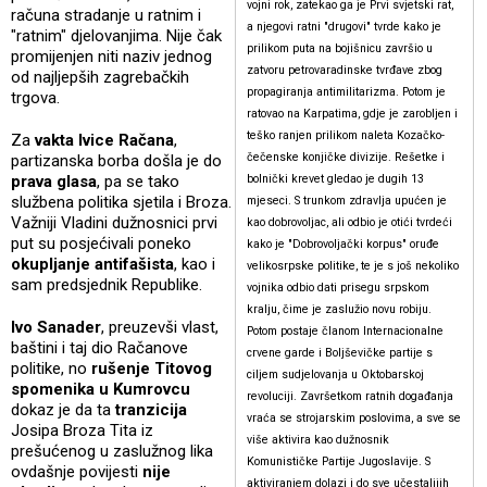
vojni rok, zatekao ga je Prvi svjetski rat,
računa stradanje u ratnim i
a njegovi ratni "drugovi" tvrde kako je
"ratnim" djelovanjima. Nije čak
prilikom puta na bojišnicu završio u
promijenjen niti naziv jednog
zatvoru petrovaradinske tvrđave zbog
od najljepših zagrebačkih
propagiranja antimilitarizma. Potom je
trgova.
ratovao na Karpatima, gdje je zarobljen i
teško ranjen prilikom naleta Kozačko-
Za
vakta Ivice Račana
,
čečenske konjičke divizije. Rešetke i
partizanska borba došla je do
prava glasa
, pa se tako
bolnički krevet gledao je dugih 13
službena politika sjetila i Broza.
mjeseci. S trunkom zdravlja upućen je
Važniji Vladini dužnosnici prvi
kao dobrovoljac, ali odbio je otići tvrdeći
put su posjećivali poneko
kako je "Dobrovoljački korpus" oruđe
okupljanje antifašista
, kao i
velikosrpske politike, te je s još nekoliko
sam predsjednik Republike.
vojnika odbio dati prisegu srpskom
kralju, čime je zaslužio novu robiju.
Ivo Sanader
, preuzevši vlast,
Potom postaje članom Internacionalne
baštini i taj dio Račanove
crvene garde i Boljševičke partije s
politike, no
rušenje Titovog
ciljem sudjelovanja u Oktobarskoj
spomenika u Kumrovcu
revoluciji. Završetkom ratnih događanja
dokaz je da ta
tranzicija
vraća se strojarskim poslovima, a sve se
Josipa Broza Tita iz
više aktivira kao dužnosnik
prešućenog u zaslužnog lika
Komunističke Partije Jugoslavije. S
ovdašnje povijesti
nije
aktiviranjem dolazi i do sve učestalijih