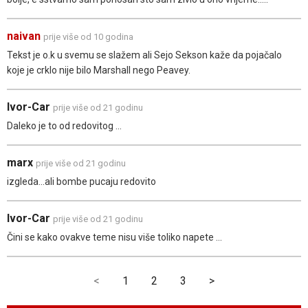
naivan
prije više od 10 godina
Tekst je o.k u svemu se slažem ali Sejo Sekson kaže da pojačalo
koje je crklo nije bilo Marshall nego Peavey.
Ivor-Car
prije više od 21 godinu
Daleko je to od redovitog ...
marx
prije više od 21 godinu
izgleda...ali bombe pucaju redovito
Ivor-Car
prije više od 21 godinu
Čini se kako ovakve teme nisu više toliko napete ...
<
1
2
3
>