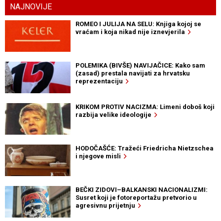
NAJNOVIJE
ROMEO I JULIJA NA SELU: Knjiga kojoj se
vraćam i koja nikad nije iznevjerila
POLEMIKA (BIVŠE) NAVIJAČICE: Kako sam
(zasad) prestala navijati za hrvatsku
reprezentaciju
KRIKOM PROTIV NACIZMA: Limeni doboš koji
razbija velike ideologije
HODOČAŠĆE: Tražeći Friedricha Nietzschea
i njegove misli
BEČKI ZIDOVI–BALKANSKI NACIONALIZMI:
Susret koji je fotoreportažu pretvorio u
agresivnu prijetnju