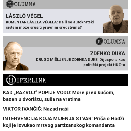
KOLUMNA
LÁSZLÓ VÉGEL
KOMENTAR LÁSZLA VÉGELA: Da li se autokratski
sistem može srušiti pravnim sredstvima?
KOLUMNA
ZDENKO DUKA
DRUGO MIŠLJENJE ZDENKA DUKE: Dijaspora kao
politički projekt HDZ-a
H
IPERLINK
KAD „RAZVOJ“ POPIJE VODU: More pred kućom,
bazen u dvorištu, suša na vratima
VIKTOR IVANČIĆ: Nazad naši
INTERVENCIJA KOJA MIJENJA STVAR: Priča o Hodži
koji je izvukao mrtvog partizanskog komandanta