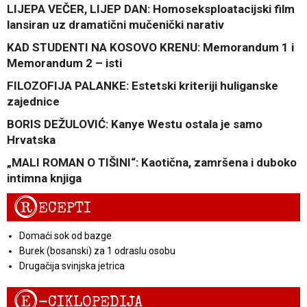
LIJEPA VEČER, LIJEP DAN: Homoseksploatacijski film
lansiran uz dramatični mučenički narativ
KAD STUDENTI NA KOSOVO KRENU: Memorandum 1 i
Memorandum 2 – isti
FILOZOFIJA PALANKE: Estetski kriteriji huliganske
zajednice
BORIS DEŽULOVIĆ: Kanye Westu ostala je samo
Hrvatska
„MALI ROMAN O TIŠINI“: Kaotična, zamršena i duboko
intimna knjiga
R
ECEPTI
Domaći sok od bazge
Burek (bosanski) za 1 odraslu osobu
Drugačija svinjska jetrica
E
-CIKLOPEDIJA