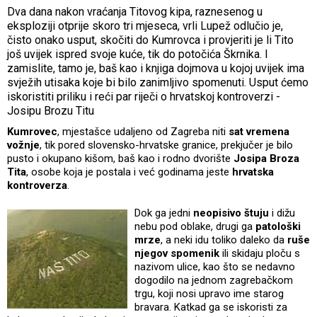
Dva dana nakon vraćanja Titovog kipa, raznesenog u
eksploziji otprije skoro tri mjeseca, vrli Lupež odlučio je,
čisto onako usput, skočiti do Kumrovca i provjeriti je li Tito
još uvijek ispred svoje kuće, tik do potočića Škrnika. I
zamislite, tamo je, baš kao i knjiga dojmova u kojoj uvijek ima
svježih utisaka koje bi bilo zanimljivo spomenuti. Usput ćemo
iskoristiti priliku i reći par riječi o hrvatskoj kontroverzi -
Josipu Brozu Titu
Kumrovec
, mjestašce udaljeno od Zagreba niti
sat vremena
vožnje
, tik pored slovensko-hrvatske granice, prekjučer je bilo
pusto i okupano kišom, baš kao i rodno dvorište
Josipa Broza
Tita
, osobe koja je postala i već godinama jeste
hrvatska
kontroverza
.
Dok ga jedni
neopisivo štuju
i dižu
nebu pod oblake, drugi ga
patološki
mrze
, a neki idu toliko daleko da
ruše
njegov spomenik
ili skidaju ploču s
nazivom ulice, kao što se nedavno
dogodilo na jednom zagrebačkom
trgu, koji nosi upravo ime starog
bravara. Katkad ga se iskoristi za