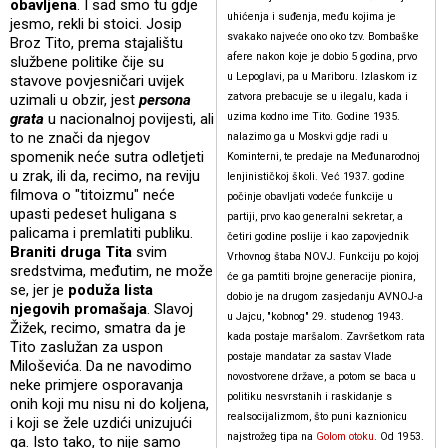
obavljena
. I sad smo tu gdje
uhićenja i suđenja, među kojima je
jesmo, rekli bi stoici. Josip
svakako najveće ono oko tzv. Bombaške
Broz Tito, prema stajalištu
afere nakon koje je dobio 5 godina, prvo
službene politike čije su
u Lepoglavi, pa u Mariboru. Izlaskom iz
stavove povjesničari uvijek
zatvora prebacuje se u ilegalu, kada i
uzimali u obzir, jest
persona
grata
u nacionalnoj povijesti, ali
uzima kodno ime Tito. Godine 1935.
to ne znači da njegov
nalazimo ga u Moskvi gdje radi u
spomenik neće sutra odletjeti
Kominterni, te predaje na Međunarodnoj
u zrak, ili da, recimo, na reviju
lenjinističkoj školi. Već 1937. godine
filmova o "titoizmu" neće
počinje obavljati vodeće funkcije u
upasti pedeset huligana s
partiji, prvo kao generalni sekretar, a
palicama i premlatiti publiku.
četiri godine poslije i kao zapovjednik
Braniti druga
Tita
svim
Vrhovnog štaba NOVJ. Funkciju po kojoj
sredstvima, međutim, ne može
će ga pamtiti brojne generacije pionira,
se, jer je
poduža lista
dobio je na drugom zasjedanju AVNOJ-a
njegovih promašaja
. Slavoj
u Jajcu, "kobnog" 29. studenog 1943.
Žižek, recimo, smatra da je
kada postaje maršalom. Završetkom rata
Tito zaslužan za uspon
postaje mandatar za sastav Vlade
Miloševića. Da ne navodimo
novostvorene države, a potom se baca u
neke primjere osporavanja
politiku nesvrstanih i raskidanje s
onih koji mu nisu ni do koljena,
realsocijalizmom, što puni kaznionicu
i koji se žele uzdići unizujući
najstrožeg tipa na
Golom otoku
. Od 1953.
ga. Isto tako, to nije samo