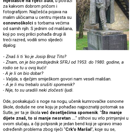
mjestašce na rijeci Sutli
, u potrazi
za kakvom dobrom pričom i
fotografijom. Najčešća pojava na
malim uličicama u centru mjesta su
osnovnoškolci
s torbama većima
od samih njih. S jednim od mališana,
koji po svoj prilici pohađa drugi ili
treći razred, vodili smo sljedeći
dijalog:
-
Znaš li ti 'ko je Josip Broz Tito?
-
Znam, on je bio predsjednik SFRJ od 1953. do 1980. godine, a
rodio se tu u ovoj kući!
- A je li on bio dobar?
-
Valjda
, s dječjim smiješkom govori nam veseli mališan.
-
A je li mu trebalo srušiti spomenik?
- Nije, to su uradili neki zločesti ljudi.
Ode, poskakujući s noge na nogu, učenik kumrovačke osnovne
škole, doduše ne one koju je pohađao najpoznatiji potomak sa
Sutle, jer ta je škola
već desetljećima spomenik
. "
Što manje
dijete znaš, to si manje nesretan ...
" stihovi su vrlo primjenjivi u
ovom slučaju, a čiji potpisnik je jedan bend koji je upravo imao
određenih problema zbog riječi "
Crk'o Maršal
", koje su se,