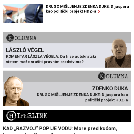
DRUGO MIŠLJENJE ZDENKA DUKE: Dijaspora
kao politički projekt HDZ-a
KOLUMNA
LÁSZLÓ VÉGEL
KOMENTAR LÁSZLA VÉGELA: Da li se autokratski
sistem može srušiti pravnim sredstvima?
KOLUMNA
ZDENKO DUKA
DRUGO MIŠLJENJE ZDENKA DUKE: Dijaspora kao
politički projekt HDZ-a
H
IPERLINK
KAD „RAZVOJ“ POPIJE VODU: More pred kućom,