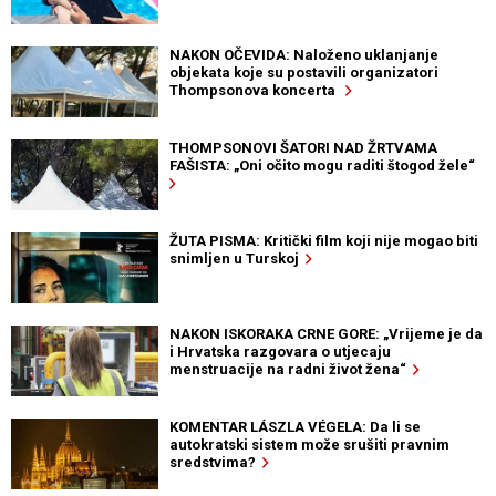
NAKON OČEVIDA: Naloženo uklanjanje
objekata koje su postavili organizatori
Thompsonova koncerta
THOMPSONOVI ŠATORI NAD ŽRTVAMA
FAŠISTA: „Oni očito mogu raditi štogod žele“
ŽUTA PISMA: Kritički film koji nije mogao biti
snimljen u Turskoj
NAKON ISKORAKA CRNE GORE: „Vrijeme je da
i Hrvatska razgovara o utjecaju
menstruacije na radni život žena“
KOMENTAR LÁSZLA VÉGELA: Da li se
autokratski sistem može srušiti pravnim
sredstvima?