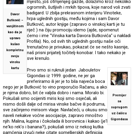
mjesto, još otmjenijeg gazde, dolazimo kroz nekoliko
ogromnih, šutljivih i mrkih tipova, koje narod voli zvati
badigard. U zbilja prekrasnom interijeru Vinoteke,
Davor
hrpa uglednih gostiju, među kojima i sam Davor
Butković –
Butković, autor knjige (zapravo o vinskoj karti je tu
vanjštinom
riječ ) na čiju promociju idemo (ajde, spomenut
kao da je
ćemo i ime "Vinska karta Davora Butkovića" u nakladi
upravo
Profila). No, od svih tih uglednih gostiju naše oči
kušao
trenutačno je privukao, pokazat će se nešto kasnije,
kompletnu
naš prisni prijatelj točitelj-konobar. I tako nekako je
svoju
sve krenulo.
vinsku
kartu
Prvo smo si ruknuli jedan Jabouletov
Gigondas iz 1999. godine, ne jer ga
preferiramo ili jer je to bila najveća boca
nego jer je Butković to vino preporučio Račanu, a ako
je njima dobro, bit će valjda dobro i nama. Moralo bi.
Premijer
Pokušali smo ocijeniti miris koji smo osjećali, ali
sa
nismo došli dalje od mirisa vinske bačve ili podruma,
suprugom
sve začinjeno mirisom vlage. Navlačeći, u okusu smo
uz čašicu
naveli nekakve voćne asocijacije, zapravo mnoštvo
Gigondasa
njih. Malina, kupina i čokolada ili borovnica i kakao (je'l
ne'ko rek'o i banana?), pokušali smo iz nekog kutka
pamćenja izvući neke citate somellierskih definicija