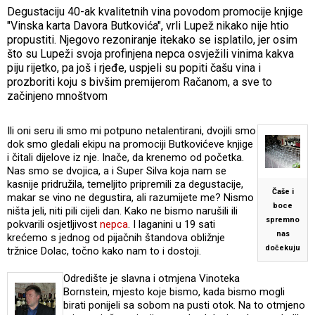
Degustaciju 40-ak kvalitetnih vina povodom promocije knjige
"Vinska karta Davora Butkovića", vrli Lupež nikako nije htio
propustiti. Njegovo rezoniranje itekako se isplatilo, jer osim
što su Lupeži svoja profinjena nepca osvježili vinima kakva
piju rijetko, pa još i rjeđe, uspjeli su popiti čašu vina i
prozboriti koju s bivšim premijerom Račanom, a sve to
začinjeno mnoštvom
Ili oni seru ili smo mi potpuno netalentirani, dvojili smo
dok smo gledali ekipu na promociji Butkovićeve knjige
i čitali dijelove iz nje. Inače, da krenemo od početka.
Nas smo se dvojica, a i Super Silva koja nam se
kasnije pridružila, temeljito pripremili za degustacije,
Čaše i
makar se vino ne degustira, ali razumijete me? Nismo
boce
ništa jeli, niti pili cijeli dan. Kako ne bismo narušili ili
spremno
pokvarili osjetljivost
nepca
. I laganini u 19 sati
nas
krećemo s jednog od pijačnih štandova obližnje
dočekuju
tržnice Dolac, točno kako nam to i dostoji.
Odredište je slavna i otmjena Vinoteka
Bornstein, mjesto koje bismo, kada bismo mogli
birati ponijeli sa sobom na pusti otok. Na to otmjeno