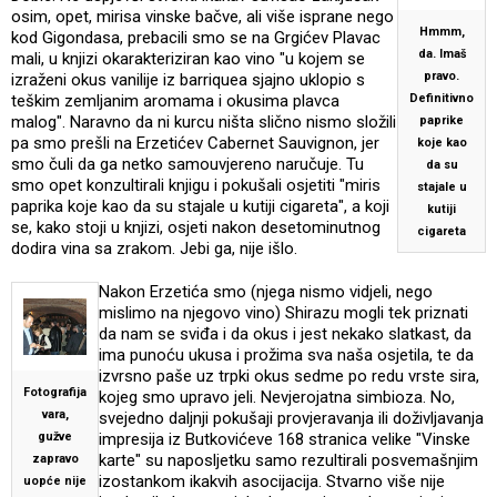
osim, opet, mirisa vinske bačve, ali više isprane nego
Hmmm,
kod Gigondasa, prebacili smo se na Grgićev Plavac
da. Imaš
mali, u knjizi okarakteriziran kao vino "u kojem se
pravo.
izraženi okus vanilije iz barriquea sjajno uklopio s
teškim zemljanim aromama i okusima plavca
Definitivno
malog". Naravno da ni kurcu ništa slično nismo složili
paprike
pa smo prešli na Erzetićev Cabernet Sauvignon, jer
koje kao
smo čuli da ga netko samouvjereno naručuje. Tu
da su
smo opet konzultirali knjigu i pokušali osjetiti "miris
stajale u
paprika koje kao da su stajale u kutiji cigareta", a koji
kutiji
se, kako stoji u knjizi, osjeti nakon desetominutnog
cigareta
dodira vina sa zrakom. Jebi ga, nije išlo.
Nakon Erzetića smo (njega nismo vidjeli, nego
mislimo na njegovo vino) Shirazu mogli tek priznati
da nam se sviđa i da okus i jest nekako slatkast, da
ima punoću ukusa i prožima sva naša osjetila, te da
izvrsno paše uz trpki okus sedme po redu vrste sira,
Fotografija
kojeg smo upravo jeli. Nevjerojatna simbioza. No,
vara,
svejedno daljnji pokušaji provjeravanja ili doživljavanja
gužve
impresija iz Butkovićeve 168 stranica velike "Vinske
karte" su naposljetku samo rezultirali posvemašnjim
zapravo
izostankom ikakvih asocijacija. Stvarno više nije
uopće nije