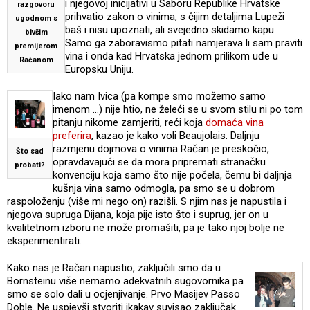
i njegovoj inicijativi u Saboru Republike Hrvatske
razgovoru
prihvatio zakon o vinima, s čijim detaljima Lupeži
ugodnom s
baš i nisu upoznati, ali svejedno skidamo kapu.
bivšim
Samo ga zaboravismo pitati namjerava li sam praviti
premijerom
vina i onda kad Hrvatska jednom prilikom uđe u
Račanom
Europsku Uniju.
Iako nam Ivica (pa kompe smo možemo samo
imenom …) nije htio, ne želeći se u svom stilu ni po tom
pitanju nikome zamjeriti, reći koja
domaća vina
preferira
, kazao je kako voli Beaujolais. Daljnju
razmjenu dojmova o vinima Račan je preskočio,
Što sad
opravdavajući se da mora pripremati stranačku
probati?
konvenciju koja samo što nije počela, čemu bi daljnja
kušnja vina samo odmogla, pa smo se u dobrom
raspoloženju (više mi nego on) razišli. S njim nas je napustila i
njegova supruga Dijana, koja pije isto što i suprug, jer on u
kvalitetnom izboru ne može promašiti, pa je tako njoj bolje ne
eksperimentirati.
Kako nas je Račan napustio, zaključili smo da u
Bornsteinu više nemamo adekvatnih sugovornika pa
smo se solo dali u ocjenjivanje. Prvo Masijev Passo
Doble. Ne uspjevši stvoriti ikakav suvisao zaključak