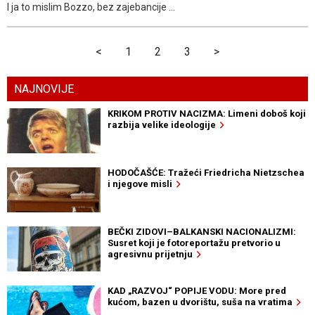
I ja to mislim Bozzo, bez zajebancije ...
<
1
2
3
>
NAJNOVIJE
KRIKOM PROTIV NACIZMA: Limeni doboš koji
razbija velike ideologije
HODOČAŠĆE: Tražeći Friedricha Nietzschea
i njegove misli
BEČKI ZIDOVI–BALKANSKI NACIONALIZMI:
Susret koji je fotoreportažu pretvorio u
agresivnu prijetnju
KAD „RAZVOJ“ POPIJE VODU: More pred
kućom, bazen u dvorištu, suša na vratima