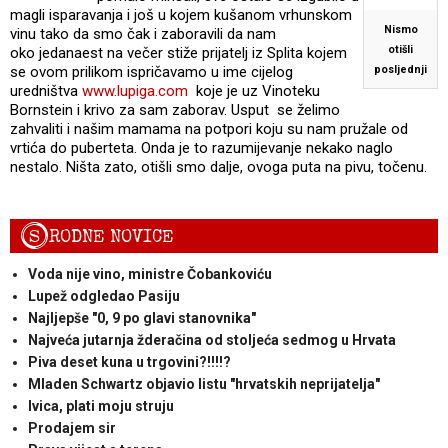
magli isparavanja i još u kojem kušanom vrhunskom
Nismo
vinu tako da smo čak i zaboravili da nam
otišli
oko jedanaest na večer stiže prijatelj iz Splita kojem
se ovom prilikom ispričavamo u ime cijelog
posljednji
uredništva
www.lupiga.com
koje je uz Vinoteku
Bornstein i krivo za sam zaborav. Usput se želimo
zahvaliti i našim mamama na potpori koju su nam pružale od
vrtića do puberteta. Onda je to razumijevanje nekako naglo
nestalo. Ništa zato, otišli smo dalje, ovoga puta na pivu, točenu.
S
RODNE NOVICE
Voda nije vino, ministre Čobankoviću
Lupež odgledao Pasiju
Najljepše "0, 9 po glavi stanovnika"
Najveća jutarnja žderačina od stoljeća sedmog u Hrvata
Piva deset kuna u trgovini?!!!!?
Mladen Schwartz objavio listu "hrvatskih neprijatelja"
Ivica, plati moju struju
Prodajem sir