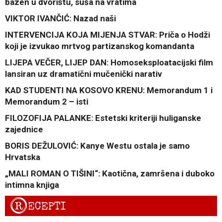
bazen u dvorištu, suša na vratima
VIKTOR IVANČIĆ: Nazad naši
INTERVENCIJA KOJA MIJENJA STVAR: Priča o Hodži
koji je izvukao mrtvog partizanskog komandanta
LIJEPA VEČER, LIJEP DAN: Homoseksploatacijski film
lansiran uz dramatični mučenički narativ
KAD STUDENTI NA KOSOVO KRENU: Memorandum 1 i
Memorandum 2 – isti
FILOZOFIJA PALANKE: Estetski kriteriji huliganske
zajednice
BORIS DEŽULOVIĆ: Kanye Westu ostala je samo
Hrvatska
„MALI ROMAN O TIŠINI“: Kaotična, zamršena i duboko
intimna knjiga
R
ECEPTI