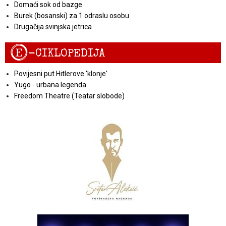
Domaći sok od bazge
Burek (bosanski) za 1 odraslu osobu
Drugačija svinjska jetrica
E
-CIKLOPEDIJA
Povijesni put Hitlerove 'klonje'
Yugo - urbana legenda
Freedom Theatre (Teatar slobode)