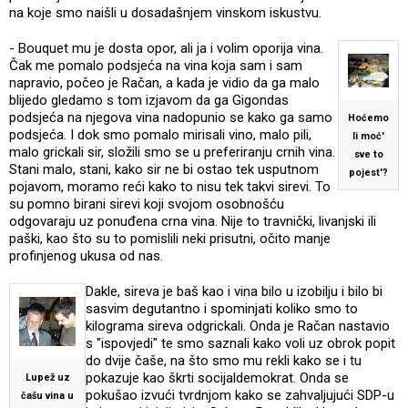
na koje smo naišli u dosadašnjem vinskom iskustvu.
- Bouquet mu je dosta opor, ali ja i volim oporija vina.
Čak me pomalo podsjeća na vina koja sam i sam
napravio, počeo je Račan, a kada je vidio da ga malo
blijedo gledamo s tom izjavom da ga Gigondas
podsjeća na njegova vina nadopunio se kako ga samo
Hoćemo
podsjeća. I dok smo pomalo mirisali vino, malo pili,
li moć'
malo grickali sir, složili smo se u preferiranju crnih vina.
sve to
Stani malo, stani, kako sir ne bi ostao tek usputnom
pojest'?
pojavom, moramo reći kako to nisu tek takvi sirevi. To
su pomno birani sirevi koji svojom osobnošću
odgovaraju uz ponuđena crna vina. Nije to travnički, livanjski ili
paški, kao što su to pomislili neki prisutni, očito manje
profinjenog ukusa od nas.
Dakle, sireva je baš kao i vina bilo u izobilju i bilo bi
sasvim degutantno i spominjati koliko smo to
kilograma sireva odgrickali. Onda je Račan nastavio
s "ispovjedi" te smo saznali kako voli uz obrok popit
do dvije čaše, na što smo mu rekli kako se i tu
pokazuje kao škrti socijaldemokrat. Onda se
Lupež uz
pokušao izvući tvrdnjom kako se zahvaljujući SDP-u
čašu vina u