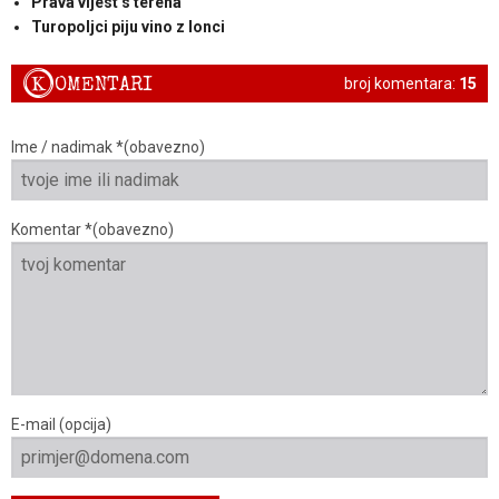
Prava vijest s terena
Turopoljci piju vino z lonci
K
OMENTARI
broj komentara:
15
Ime / nadimak *(obavezno)
Komentar *(obavezno)
E-mail (opcija)