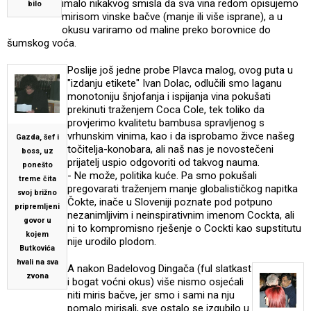
imalo nikakvog smisla da sva vina redom opisujemo
bilo
mirisom vinske bačve (manje ili više isprane), a u
okusu variramo od maline preko borovnice do
šumskog voća.
Poslije još jedne probe Plavca malog, ovog puta u
"izdanju etikete" Ivan Dolac, odlučili smo laganu
monotoniju šnjofanja i ispijanja vina pokušati
prekinuti traženjem Coca Cole, tek toliko da
provjerimo kvalitetu bambusa spravljenog s
vrhunskim vinima, kao i da isprobamo živce našeg
Gazda, šef i
točitelja-konobara, ali naš nas je novostečeni
boss, uz
prijatelj uspio odgovoriti od takvog nauma.
ponešto
- Ne može, politika kuće. Pa smo pokušali
treme čita
pregovarati traženjem manje globalističkog napitka
svoj brižno
Čokte, inače u Sloveniji poznate pod potpuno
pripremljeni
nezanimljivim i neinspirativnim imenom Cockta, ali
govor u
ni to kompromisno rješenje o Cockti kao supstitutu
kojem
nije urodilo plodom.
Butkovića
hvali na sva
A nakon Badelovog Dingača (ful slatkast
zvona
i bogat voćni okus) više nismo osjećali
niti miris bačve, jer smo i sami na nju
pomalo mirisali, sve ostalo se izgubilo u