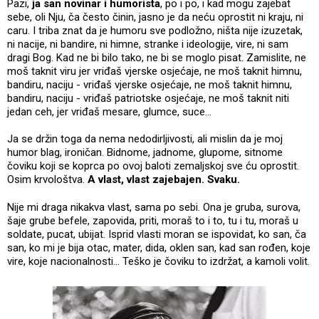
Pazi,
ja san novinar i humorista
, po i po, i kad mogu zajebat
sebe, oli Nju, ča često činin, jasno je da neću oprostit ni kraju, ni
caru. I triba znat da je humoru sve podložno, ništa nije izuzetak,
ni nacije, ni bandire, ni himne, stranke i ideologije, vire, ni sam
dragi Bog. Kad ne bi bilo tako, ne bi se moglo pisat. Zamislite, ne
moš taknit viru jer vriđaš vjerske osjećaje, ne moš taknit himnu,
bandiru, naciju - vriđaš vjerske osjećaje, ne moš taknit himnu,
bandiru, naciju - vriđaš patriotske osjećaje, ne moš taknit niti
jedan ceh, jer vriđaš mesare, glumce, suce...
Ja se držin toga da nema nedodirljivosti, ali mislin da je moj
humor blag, ironičan. Bidnome, jadnome, glupome, sitnome
čoviku koji se koprca po ovoj baloti zemaljskoj sve ću oprostit.
Osim krvološtva.
A vlast, vlast zajebajen. Svaku.
Nije mi draga nikakva vlast, sama po sebi. Ona je gruba, surova,
šaje grube befele, zapovida, priti, moraš to i to, tu i tu, moraš u
soldate, pucat, ubijat. Isprid vlasti moran se ispovidat, ko san, ča
san, ko mi je bija otac, mater, dida, oklen san, kad san rođen, koje
vire, koje nacionalnosti... Teško je čoviku to izdržat, a kamoli volit.