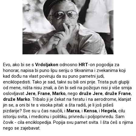
Evo, ako bi se s
Vrdoljakon
odnosno
HRT
-on pogodija za
honorar, napisa bi puno lipu seriju o tikvanima i zvekanima koji
kad dođu na vlast poviruju da su puno pametni judi,
enciklopedisti. Tako je sad, takvi su bili oni prije. Trista puti gluplji
od mene, ništa nisu znali, a čin bi seli na požicjun nisi ji više smija
oslovljavat
Jere
,
Frane
,
Marko
, nego
druže Jere
,
druže Frane
,
druže Marko
. Tribalo ji je čekat na feratu i na aerodrome, klanjat
jin se, a oni bi te s visoka pitali: a šta radiš, je li još pišeš
pizdarije? Sve su u čas naučili, i
Marxa
, i
Kensa
, i
Hegela
, cilu
istoriju svita, i medicinu i politiku, privredu i poljoprivredu. Sam
čovik - cila enciklopedija. Popija svu pamet svita. I šta ćeš s njima
nego se zajebavat.