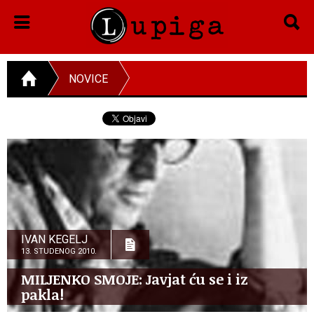
NOVICE
IVAN KEGELJ
13. STUDENOG 2010.
MILJENKO SMOJE: Javjat ću se i iz
pakla!