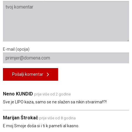
E-mail (opcija)
Pošalji komentar
Neno KUNDID
prije više od 2 godine
Sve je LIPO kaza, samo se ne slažen sa nikin stvarima!!?!
Marijan Štrokač
prije više od 8 godina
E moj Smoje doša si i ti k pameti al kasno.