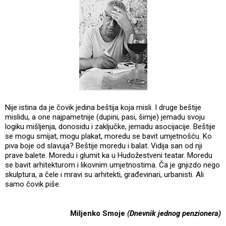
Nije istina da je čovik jedina beštija koja misli. I druge beštije
mislidu, a one najpametnije (dupini, pasi, šimje) jemadu svoju
logiku mišljenja, donosidu i zaključke, jemadu asocijacije. Beštije
se mogu smijat, mogu plakat, moredu se bavit umjetnošću. Ko
piva boje od slavuja? Beštije moredu i balat. Vidija san od nji
prave balete. Moredu i glumit ka u Hudožestveni teatar. Moredu
se bavit arhitekturom i likovnim umjetnostima. Ča je gnjizdo nego
skulptura, a čele i mravi su arhitekti, građevinari, urbanisti. Ali
samo čovik piše.
Miljenko Smoje
(Dnevnik jednog penzionera)