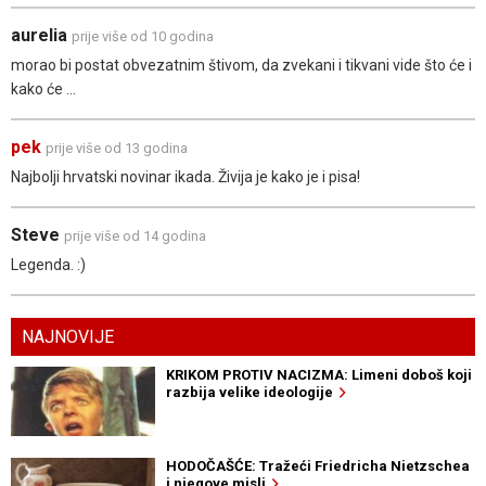
aurelia
prije više od 10 godina
morao bi postat obvezatnim štivom, da zvekani i tikvani vide što će i
kako će ...
pek
prije više od 13 godina
Najbolji hrvatski novinar ikada. Živija je kako je i pisa!
Steve
prije više od 14 godina
Legenda. :)
NAJNOVIJE
KRIKOM PROTIV NACIZMA: Limeni doboš koji
razbija velike ideologije
HODOČAŠĆE: Tražeći Friedricha Nietzschea
i njegove misli