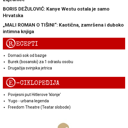
BORIS DEŽULOVIĆ: Kanye Westu ostala je samo
Hrvatska
„MALI ROMAN O TIŠINI“: Kaotična, zamršena i duboko
intimna knjiga
R
ECEPTI
Domaći sok od bazge
Burek (bosanski) za 1 odraslu osobu
Drugačija svinjska jetrica
E
-CIKLOPEDIJA
Povijesni put Hitlerove 'klonje'
Yugo - urbana legenda
Freedom Theatre (Teatar slobode)