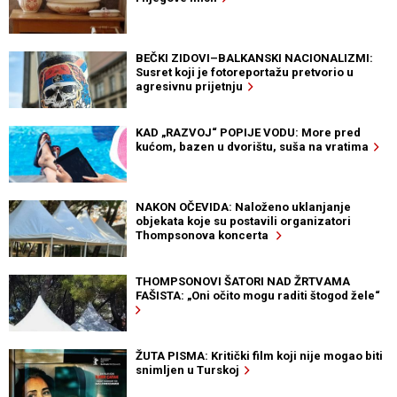
BEČKI ZIDOVI–BALKANSKI NACIONALIZMI:
Susret koji je fotoreportažu pretvorio u
agresivnu prijetnju
KAD „RAZVOJ“ POPIJE VODU: More pred
kućom, bazen u dvorištu, suša na vratima
NAKON OČEVIDA: Naloženo uklanjanje
objekata koje su postavili organizatori
Thompsonova koncerta
THOMPSONOVI ŠATORI NAD ŽRTVAMA
FAŠISTA: „Oni očito mogu raditi štogod žele“
ŽUTA PISMA: Kritički film koji nije mogao biti
snimljen u Turskoj