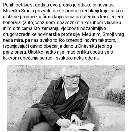
Punih petnaest godina evo prošlo je otkako je novinara
Miljenka Smoju pozvalo da se pridruži redakciji kojoj nitko i
ništa ne promiče, u firmu koja nema problema s kašnjenjem
honorara, (auto)cenzurom, obaveznim rukoljubom vlasniku i
inim sitnicama što zamaraju vječnosti nezanimljive
drugorazrednike novinarske profesije. Međutim, Smoji vrag
neda mira, pa nas svako toliko iznenadi novim tekstom,
ispunjavajući davno obećanje dano u Dnevniku jednog
penzionera. Ukoliko netko nije imao priliku uputiti se o
kakvom obećanju se radi, svakako neka ode na