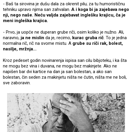
- Baš ta sirovina je dušu dala za okrenit pilu; za tu humorističnu
tehniku upravo njima san zahvalan.
A i koga bi ja zajebava nego
nji, nego naše. Neću valjda zajebavat inglešku krajicu, ča je
meni ingleška krajica.
- Prvo, ja uopće ne duperan grube riči, osim koliko je nužno. Ali,
naravno,
ja ne mislin
da je, recimo,
kurac gruba rič
. To je jedna
normalna rič, rič na svome mistu. A
grube su riči rak, bolest,
nasilje, mržnja...
Kroz pedeset godin novinarenja ispisa san cilu bibjoteku, i ka šta
ne mogu bez vina i duvana, ne mogu bez makinjete. Ako ne
napišen bar dvi kartice na dan ja san bolestan, a ako san
bolestan, čin seden za makinjetu ništa ne ćutin, ništa me ne boli,
sve zaboravin.