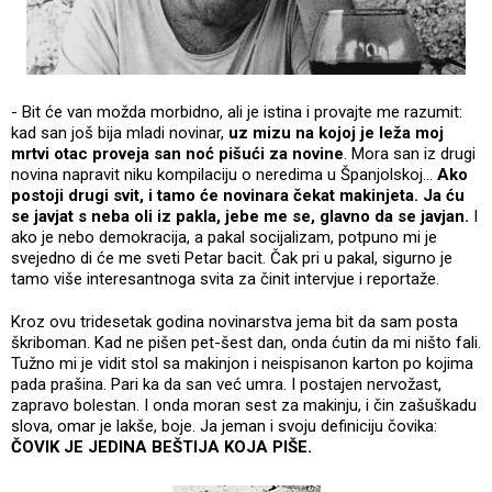
- Bit će van možda morbidno, ali je istina i provajte me razumit:
kad san još bija mladi novinar,
uz mizu na kojoj je leža moj
mrtvi otac proveja san noć pišući za novine
. Mora san iz drugi
novina napravit niku kompilaciju o neredima u Španjolskoj...
Ako
postoji drugi svit, i tamo će novinara čekat makinjeta. Ja ću
se javjat s neba oli iz pakla, jebe me se, glavno da se javjan.
I
ako je nebo demokracija, a pakal socijalizam, potpuno mi je
svejedno di će me sveti Petar bacit. Čak pri u pakal, sigurno je
tamo više interesantnoga svita za činit intervjue i reportaže.
Kroz ovu tridesetak godina novinarstva jema bit da sam posta
škriboman. Kad ne pišen pet-šest dan, onda ćutin da mi ništo fali.
Tužno mi je vidit stol sa makinjon i neispisanon karton po kojima
pada prašina. Pari ka da san već umra. I postajen nervožast,
zapravo bolestan. I onda moran sest za makinju, i čin zašuškadu
slova, omar je lakše, boje. Ja jeman i svoju definiciju čovika:
ČOVIK JE JEDINA BEŠTIJA KOJA PIŠE.