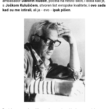
ambasador
Davorin Rudolf
, počela na nešto sličit; i doba kad je,
s
Joškom Kulušićem
, stvoren list evropske kvalitete;
i ovo sada
kad su me istirali
, ali ja - evo -
ipak pišen
.