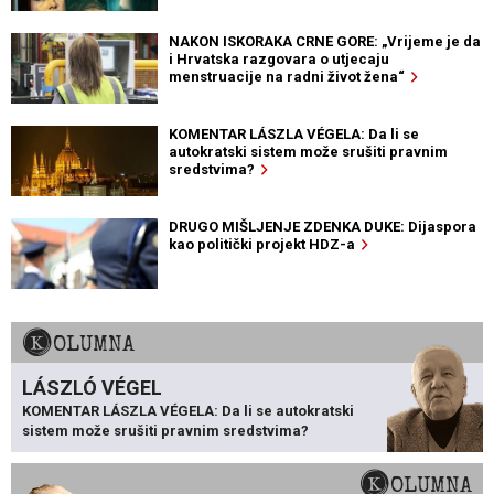
NAKON ISKORAKA CRNE GORE: „Vrijeme je da
i Hrvatska razgovara o utjecaju
menstruacije na radni život žena“
KOMENTAR LÁSZLA VÉGELA: Da li se
autokratski sistem može srušiti pravnim
sredstvima?
DRUGO MIŠLJENJE ZDENKA DUKE: Dijaspora
kao politički projekt HDZ-a
KOLUMNA
LÁSZLÓ VÉGEL
KOMENTAR LÁSZLA VÉGELA: Da li se autokratski
sistem može srušiti pravnim sredstvima?
KOLUMNA