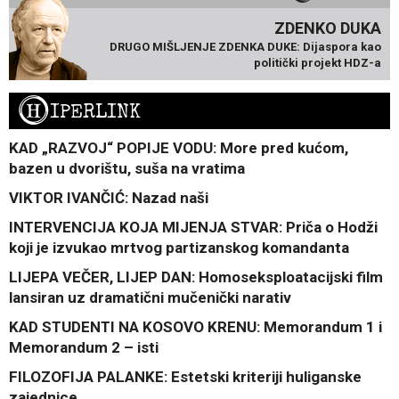
ZDENKO DUKA
DRUGO MIŠLJENJE ZDENKA DUKE: Dijaspora kao
politički projekt HDZ-a
H
IPERLINK
KAD „RAZVOJ“ POPIJE VODU: More pred kućom,
bazen u dvorištu, suša na vratima
VIKTOR IVANČIĆ: Nazad naši
INTERVENCIJA KOJA MIJENJA STVAR: Priča o Hodži
koji je izvukao mrtvog partizanskog komandanta
LIJEPA VEČER, LIJEP DAN: Homoseksploatacijski film
lansiran uz dramatični mučenički narativ
KAD STUDENTI NA KOSOVO KRENU: Memorandum 1 i
Memorandum 2 – isti
FILOZOFIJA PALANKE: Estetski kriteriji huliganske
zajednice