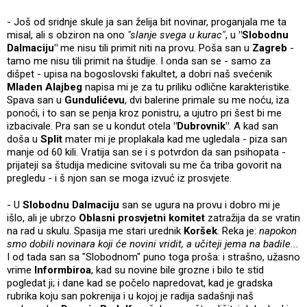
- Još od sridnje skule ja san želija bit novinar, proganjala me ta
misal, ali s obziron na ono
"slanje svega u kurac"
, u
"Slobodnu
Dalmaciju"
me nisu tili primit niti na provu. Poša san u
Zagreb
-
tamo me nisu tili primit na študije. I onda san se - samo za
dišpet - upisa na bogoslovski fakultet, a dobri naš svećenik
Mladen Alajbeg
napisa mi je za tu priliku odlične karakteristike.
Spava san u
Gundulićevu
, dvi balerine primale su me noću, iza
ponoći, i to san se penja kroz ponistru, a ujutro pri šest bi me
izbacivale. Pra san se u kondut otela
"Dubrovnik"
. A kad san
doša u
Split
mater mi je proplakala kad me ugledala - piza san
manje od 60 kili. Vratija san se i s potvrdon da san psihopata -
prijateji sa študija medicine svitovali su me ča triba govorit na
pregledu - i š njon san se moga izvuć iz prosvjete.
- U
Slobodnu Dalmaciju
san se ugura na provu i dobro mi je
išlo, ali je ubrzo
Oblasni prosvjetni komitet
zatražija da se vratin
na rad u skulu. Spasija me stari urednik
Koršek
. Reka je:
napokon
smo dobili novinara koji će novini vridit, a učiteji jema na badile...
I od tada san sa "Slobodnom" puno toga proša: i strašno, užasno
vrime
Informbiroa
, kad su novine bile grozne i bilo te stid
pogledat ji; i dane kad se počelo napredovat, kad je gradska
rubrika koju san pokrenija i u kojoj je radija sadašnji naš