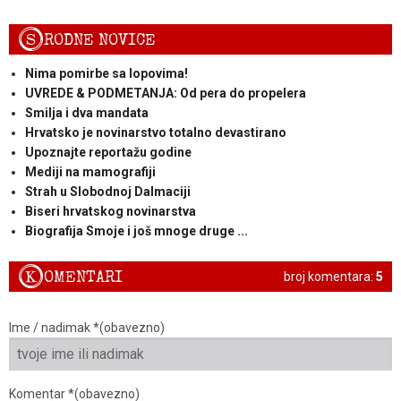
S
RODNE NOVICE
Nima pomirbe sa lopovima!
UVREDE & PODMETANJA: Od pera do propelera
Smilja i dva mandata
Hrvatsko je novinarstvo totalno devastirano
Upoznajte reportažu godine
Mediji na mamografiji
Strah u Slobodnoj Dalmaciji
Biseri hrvatskog novinarstva
Biografija Smoje i još mnoge druge ...
K
OMENTARI
broj komentara:
5
Ime / nadimak *(obavezno)
Komentar *(obavezno)