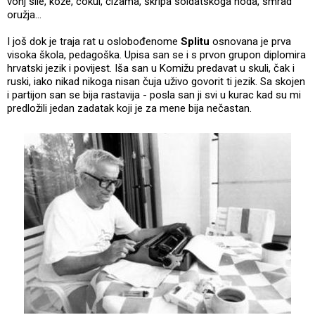
vonj sile, kože, cokul, čizama, škripa soldatskoga hoda, smrad
oružja...
I još dok je traja rat u oslobođenome
Splitu
osnovana je prva
visoka škola, pedagoška. Upisa san se i s prvon grupon diplomira
hrvatski jezik i povijest. Iša san u Komižu predavat u skuli, čak i
ruski, iako nikad nikoga nisan čuja uživo govorit ti jezik. Sa skojen
i partijon san se bija rastavija - posla san ji svi u kurac kad su mi
predložili jedan zadatak koji je za mene bija nečastan.