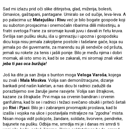
Sad mi izlazu prid oči slike ditinjstva, glad, mižerija, bolesti,
čimavice, gaštapani, pantagane. Umiralo se od sučije, leva-leva. A
po palacima uz
Matejušku
i
Rivu
već je bilo bogate gospode koji
su suboton prosjacima i onemoćalin ribarima dilili milostinju, a
fratri svetoga Frane za siromaje kuvali juvu i davali in fetu kruva.
Svršija san pušku skulu, iša u gimnaziju i upozna i gospodsku
dicu koja nisu jemala zakrpljene postole i tašelane gaće, koja su
jemala po dvi guvernante, za marendu su jili sendviče od pršuta,
jemali su rokete za tenis i jašili ponije. Bilo je među njima i dobri
momak, ali isto smo in, kad bi se zakarali, mi siromaji znali vikat:
jeba ti pas oca buržuja!
Još ka dite ja san živija s bunton moga
Veloga Varoša
, kojega
su zvali i
Mala Moskva
. Volija san demonštracjune, dizanje
barikadi prid našin kaletan, a nas dicu bi radnici zadužili da
porazbijemo sve žarulje javne rasvjete. Volija san štrajkove,
kazane za štrajkaše. Prvi maja sa crvenin bandiran i crvenin
garifulima, kad bi se i radnici i težaci svečano obukli i priteći šetali
po
Rivi
i
Pjaci
. Bilo je i zabranjeni prvomajski proslava, kad bi
izašla i vojska na ulice i postavljala mitraljeze na
"zgodna"
mista.
Nisan moga vidit policjote, žandare, soldate, livorvere, pendreke,
bajunete na pušku. Odbija me, smrdija mi je i danas mi smrdi ti