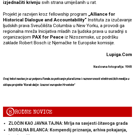
izjednačiti krivnju
svih strana umiješanih u rat.
Projekt je razvijen kroz fellowship program
„Alliance for
Historical Dialogue and Accountability“
Instituta za izučavanje
ljudskih prava Sveučilišta Columbia u New Yorku, a provodi ga
regionalna mreža Inicijativa mladih za ljudska prava u suradnji s
organizacijom
PAX for Peace
iz Nizozemske, uz podršku
zaklade Robert Bosch iz Njemačke te Europske komisije.
Lupiga.Com
Naslovna fotografija: YIHR
Ovaj tekst nastao je uz potporu Fonda za poticanje pluralizma i raznovrsnosti elektroničkih medija u
sklopu projekta "Korak dalje: Izazovi europske Hrvatske"
S
RODNE NOVICE
ZLOČIN KAO JAVNA TAJNA: Mrlja na savjesti čitavoga grada
MORALNA BILANCA: Kompendij priznanja, arhiva pokajanja,