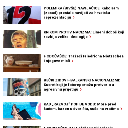
POLEMIKA (BIVŠE) NAVIJAČICE: Kako sam
(zasad) prestala navijati za hrvatsku
reprezentaciju
KRIKOM PROTIV NACIZMA: Limeni doboš koji
razbija velike ideologije
HODOČAŠĆE: Tražeći Friedricha Nietzschea
i njegove misli
BEČKI ZIDOVI–BALKANSKI NACIONALIZMI:
Susret koji je fotoreportažu pretvorio u
agresivnu prijetnju
KAD „RAZVOJ“ POPIJE VODU: More pred
kućom, bazen u dvorištu, suša na vratima