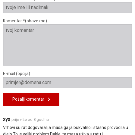
Komentar *(obavezno)
E-mail (opcija)
Pošalji komentar
xyx
prije više od 8 godina
Vrhovi su rat dogovarali,a masa ga ja bukvalno i stasno provodila u
djelo.To je veliki problem.Dakle ,ta masa uživa u ratu i