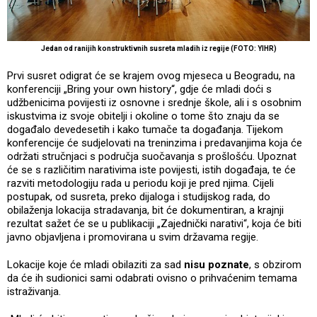
Jedan od ranijih konstruktivnih susreta mladih iz regije (FOTO: YIHR)
Prvi susret odigrat će se krajem ovog mjeseca u Beogradu, na
konferenciji „Bring your own history“, gdje će mladi doći s
udžbenicima povijesti iz osnovne i srednje škole, ali i s osobnim
iskustvima iz svoje obitelji i okoline o tome što znaju da se
događalo devedesetih i kako tumače ta događanja. Tijekom
konferencije će sudjelovati na treninzima i predavanjima koja će
održati stručnjaci s područja suočavanja s prošlošću. Upoznat
će se s različitim narativima iste povijesti, istih događaja, te će
razviti metodologiju rada u periodu koji je pred njima. Cijeli
postupak, od susreta, preko dijaloga i studijskog rada, do
obilaženja lokacija stradavanja, bit će dokumentiran, a krajnji
rezultat sažet će se u publikaciji „Zajednički narativi“, koja će biti
javno objavljena i promovirana u svim državama regije.
Lokacije koje će mladi obilaziti za sad
nisu poznate
, s obzirom
da će ih sudionici sami odabrati ovisno o prihvaćenim temama
istraživanja.