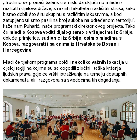
„Trudimo se pronaći balans u smislu da uključimo mlade iz
različitih dijelova države, s raznih fakulteta i različitih struka, kako
bismo dobili što širu skupinu s različitim iskustvima, a kod
zatupljenosti smo pazili na broj sukoba na određenom teritoriju“,
kaže nam Puharić, inače programski direktor ovog projekta. Tako
će
mladi s Kosova voditi dijalog samo s vršnjacima iz Srbije
,
dok će, primjerice,
sudionici iz Srbije, osim s mladima s
Kosova, razgovarati i sa onima iz Hrvatske te Bosne i
Hercegovine
.
Mladi će tijekom programa obići i
nekoliko važnih lokacija
u
cijeloj regiji na kojima su se dogodili zločini i teška kršenja
ljudskih prava, gdje će vršiti istraživanja na temelju dostupnih
dokumenata, ali i razgovora sa svjedocima tih događanja.