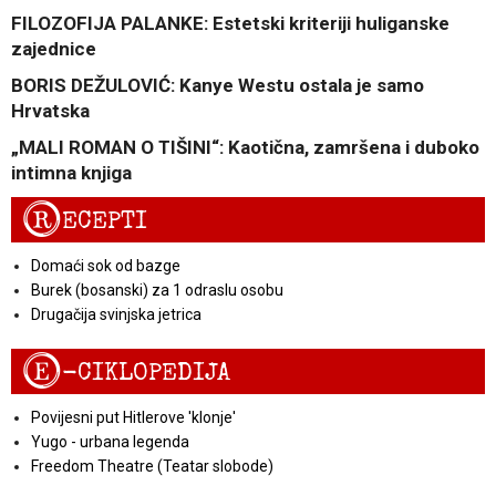
FILOZOFIJA PALANKE: Estetski kriteriji huliganske
zajednice
BORIS DEŽULOVIĆ: Kanye Westu ostala je samo
Hrvatska
„MALI ROMAN O TIŠINI“: Kaotična, zamršena i duboko
intimna knjiga
R
ECEPTI
Domaći sok od bazge
Burek (bosanski) za 1 odraslu osobu
Drugačija svinjska jetrica
E
-CIKLOPEDIJA
Povijesni put Hitlerove 'klonje'
Yugo - urbana legenda
Freedom Theatre (Teatar slobode)