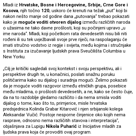
Mladi iz
Hrvatske, Bosne i Hercegovine, Srbije, Crne Gore i
Kosova
, njih točno
120
, uskoro će krenuti na težak „put“ koji bi
nakon nešto manje od godine dana „putovanja“ trebao pokazati
kako je
moguće voditi otvoren dijalog
između različitih naroda
o užasima ne tako davne prošlosti, koji su počinjeni upravo „u
ime naroda“. Mladi, koji početkom rata devedesetih nisu bili niti
rođeni ili su tek uvježbavali svoje prve riječi, na raspolaganju će
imati stručno vodstvo iz regije i svijeta, među kojima i stručnjake
s Instituta za izučavanje ljudskih prava Sveučilišta Columbia u
New Yorku.
„Cilj je kritički sagledali svoj kontekst i svoju perspektivu, ali i
perspektive drugih te, u konačnici, poslati snažnu poruku
političarima kako su dijalog i suradnja mogući. Želimo pokazati
da je moguće voditi razgovor između etničkih grupa, posebice
među mladima, o prošlosti devedesetih, a ne, kako se često čuje,
da na to razdoblje gledamo različito i da nema smisla voditi
dijalog o tome, kao što to, primjerice, misle hrvatska
predsjednica Kolinda Grabar Kitarović i njen srbijanski kolega
Aleksandar Vučić. Postoje nesporne činjenice oko kojih nema
rasprave, odnosno nema različitih stavova i interpretacija“,
objašnjava za Lupigu
Nikola Puharić
iz Inicijative mladih za
ljudska prava koja će provoditi ovaj program.