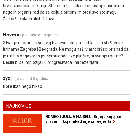
hrvatskosrpskom klanju.Što onda toj i takvoj bedastoj masi učiniti
nego ih organizirati da se kolju,a pritom im oteti sve što imaju.
Žalibože kolateralnih žrtava.
Neverin
prije više od 8 godina
Stvar je u tome da se ovaj hvalevrijedni projekt kosi sa službenim
istinama Zagreba i Beograda. Ne mogu naši vlastodršsci priznati da
je rat bio dogovoren jer ćemu onda sve pljačke, silovanja i patne?
Desila bi se implozija i u progresivaca i hadezenjara...
xyx
prije više od 8 godina
Bolje ikad nego nikad.
NAJNOVIJE
ROMEO I JULIJA NA SELU: Knjiga kojoj se
vraćam i koja nikad nije iznevjerila