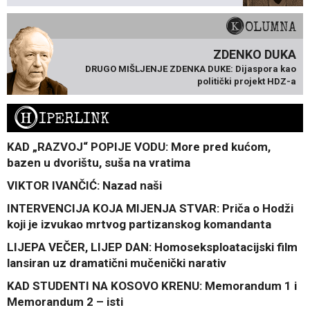
KOLUMNA
ZDENKO DUKA
DRUGO MIŠLJENJE ZDENKA DUKE: Dijaspora kao
politički projekt HDZ-a
H
IPERLINK
KAD „RAZVOJ“ POPIJE VODU: More pred kućom,
bazen u dvorištu, suša na vratima
VIKTOR IVANČIĆ: Nazad naši
INTERVENCIJA KOJA MIJENJA STVAR: Priča o Hodži
koji je izvukao mrtvog partizanskog komandanta
LIJEPA VEČER, LIJEP DAN: Homoseksploatacijski film
lansiran uz dramatični mučenički narativ
KAD STUDENTI NA KOSOVO KRENU: Memorandum 1 i
Memorandum 2 – isti