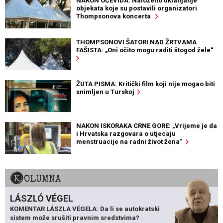
NAKON OČEVIDA: Naloženo uklanjanje
objekata koje su postavili organizatori
Thompsonova koncerta
THOMPSONOVI ŠATORI NAD ŽRTVAMA
FAŠISTA: „Oni očito mogu raditi štogod žele“
ŽUTA PISMA: Kritički film koji nije mogao biti
snimljen u Turskoj
NAKON ISKORAKA CRNE GORE: „Vrijeme je da
i Hrvatska razgovara o utjecaju
menstruacije na radni život žena“
KOLUMNA
LÁSZLÓ VÉGEL
KOMENTAR LÁSZLA VÉGELA: Da li se autokratski
sistem može srušiti pravnim sredstvima?