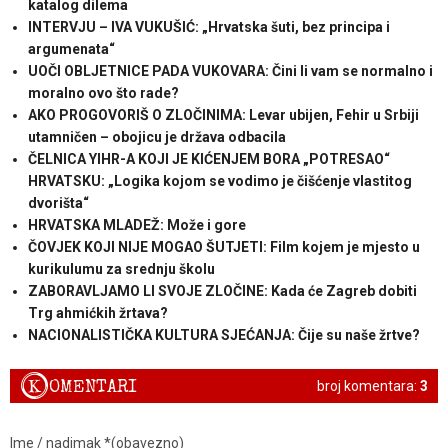
katalog dilema
INTERVJU – IVA VUKUŠIĆ: „Hrvatska šuti, bez principa i
argumenata“
UOČI OBLJETNICE PADA VUKOVARA: Čini li vam se normalno i
moralno ovo što rade?
AKO PROGOVORIŠ O ZLOČINIMA: Levar ubijen, Fehir u Srbiji
utamničen – obojicu je država odbacila
ČELNICA YIHR-A KOJI JE KIĆENJEM BORA „POTRESAO“
HRVATSKU: „Logika kojom se vodimo je čišćenje vlastitog
dvorišta“
HRVATSKA MLADEŽ: Može i gore
ČOVJEK KOJI NIJE MOGAO ŠUTJETI: Film kojem je mjesto u
kurikulumu za srednju školu
ZABORAVLJAMO LI SVOJE ZLOČINE: Kada će Zagreb dobiti
Trg ahmićkih žrtava?
NACIONALISTIČKA KULTURA SJEĆANJA: Čije su naše žrtve?
K
OMENTARI
broj komentara:
3
Ime / nadimak *(obavezno)