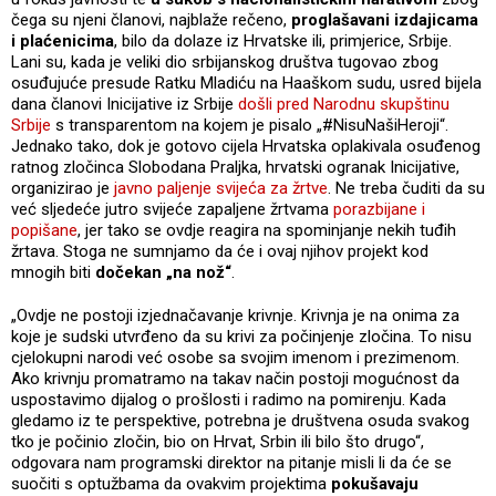
čega su njeni članovi, najblaže rečeno,
proglašavani izdajicama
i plaćenicima
, bilo da dolaze iz Hrvatske ili, primjerice, Srbije.
Lani su, kada je veliki dio srbijanskog društva tugovao zbog
osuđujuće presude Ratku Mladiću na Haaškom sudu, usred bijela
dana članovi Inicijative iz Srbije
došli pred Narodnu skupštinu
Srbije
s transparentom na kojem je pisalo „#NisuNašiHeroji“.
Jednako tako, dok je gotovo cijela Hrvatska oplakivala osuđenog
ratnog zločinca Slobodana Praljka, hrvatski ogranak Inicijative,
organizirao je
javno paljenje svijeća za žrtve
. Ne treba čuditi da su
već sljedeće jutro svijeće zapaljene žrtvama
porazbijane i
popišane
, jer tako se ovdje reagira na spominjanje nekih tuđih
žrtava. Stoga ne sumnjamo da će i ovaj njihov projekt kod
mnogih biti
dočekan „na nož“
.
„Ovdje ne postoji izjednačavanje krivnje. Krivnja je na onima za
koje je sudski utvrđeno da su krivi za počinjenje zločina. To nisu
cjelokupni narodi već osobe sa svojim imenom i prezimenom.
Ako krivnju promatramo na takav način postoji mogućnost da
uspostavimo dijalog o prošlosti i radimo na pomirenju. Kada
gledamo iz te perspektive, potrebna je društvena osuda svakog
tko je počinio zločin, bio on Hrvat, Srbin ili bilo što drugo“,
odgovara nam programski direktor na pitanje misli li da će se
suočiti s optužbama da ovakvim projektima
pokušavaju