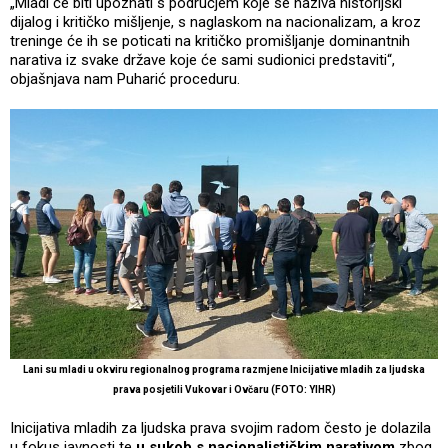
„Mladi će biti upoznati s područjem koje se naziva historijski
dijalog i kritičko mišljenje, s naglaskom na nacionalizam, a kroz
treninge će ih se poticati na kritičko promišljanje dominantnih
narativa iz svake države koje će sami sudionici predstaviti“,
objašnjava nam Puharić proceduru.
Lani su mladi u okviru regionalnog programa razmjene Inicijative mladih za ljudska
prava posjetili Vukovar i Ovčaru (FOTO: YIHR)
Inicijativa mladih za ljudska prava svojim radom često je dolazila
u fokus javnosti te
u sukob s nacionalističkim narativom
zbog