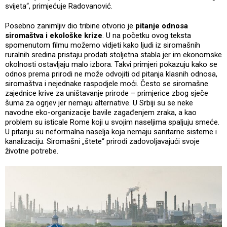
svijeta“, primjećuje Radovanović.
Posebno zanimljiv dio tribine otvorio je
pitanje odnosa
siromaštva i ekološke krize
. U na početku ovog teksta
spomenutom filmu možemo vidjeti kako ljudi iz siromašnih
ruralnih sredina pristaju prodati stoljetna stabla jer im ekonomske
okolnosti ostavljaju malo izbora. Takvi primjeri pokazuju kako se
odnos prema prirodi ne može odvojiti od pitanja klasnih odnosa,
siromaštva i nejednake raspodjele moći. Često se siromašne
zajednice krive za uništavanje prirode – primjerice zbog sječe
šuma za ogrjev jer nemaju alternative. U Srbiji su se neke
navodne eko-organizacije bavile zagađenjem zraka, a kao
problem su isticale Rome koji u svojim naseljima spaljuju smeće.
U pitanju su neformalna naselja koja nemaju sanitarne sisteme i
kanalizaciju. Siromašni „štete“ prirodi zadovoljavajući svoje
životne potrebe.