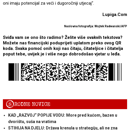
oni imaju potencijal za veći i dugoročniji utjecaj“.
Lupiga.Com
Naslovna fotografija: Wojtek Radwanski/AFP
Sviđa vam se ono što radimo? Želite više ovakvih tekstova?
Možete nas financijski poduprijeti uplatom preko ovog QR
koda. Svaka pomoć onih koji nas čitaju, čitateljice i čitatelja
poput tebe, uvijek je i više nego dobrodošao vjetar u leđa.
S
RODNE NOVICE
KAD „RAZVOJ“ POPIJE VODU: More pred kućom, bazen u
dvorištu, suša na vratima
STIHIJA NA DJELU: Država krenula u strategiju, ali ne zna