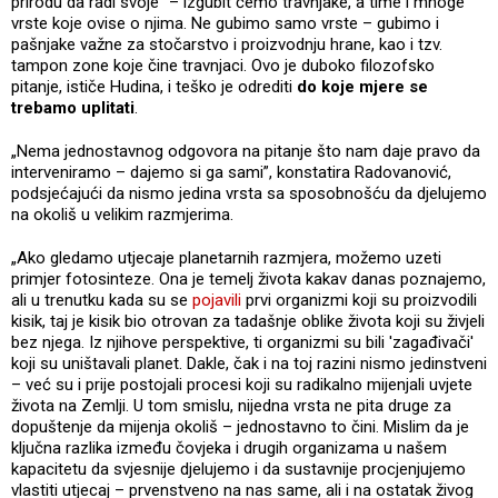
prirodu da radi svoje“ – izgubit ćemo travnjake, a time i mnoge
vrste koje ovise o njima. Ne gubimo samo vrste – gubimo i
pašnjake važne za stočarstvo i proizvodnju hrane, kao i tzv.
tampon zone koje čine travnjaci. Ovo je duboko filozofsko
pitanje, ističe Hudina, i teško je odrediti
do koje mjere se
trebamo uplitati
.
„Nema jednostavnog odgovora na pitanje što nam daje pravo da
interveniramo – dajemo si ga sami”, konstatira Radovanović,
podsjećajući da nismo jedina vrsta sa sposobnošću da djelujemo
na okoliš u velikim razmjerima.
„Ako gledamo utjecaje planetarnih razmjera, možemo uzeti
primjer fotosinteze. Ona je temelj života kakav danas poznajemo,
ali u trenutku kada su se
pojavili
prvi organizmi koji su proizvodili
kisik, taj je kisik bio otrovan za tadašnje oblike života koji su živjeli
bez njega. Iz njihove perspektive, ti organizmi su bili 'zagađivači'
koji su uništavali planet. Dakle, čak i na toj razini nismo jedinstveni
– već su i prije postojali procesi koji su radikalno mijenjali uvjete
života na Zemlji. U tom smislu, nijedna vrsta ne pita druge za
dopuštenje da mijenja okoliš – jednostavno to čini. Mislim da je
ključna razlika između čovjeka i drugih organizama u našem
kapacitetu da svjesnije djelujemo i da sustavnije procjenjujemo
vlastiti utjecaj – prvenstveno na nas same, ali i na ostatak živog