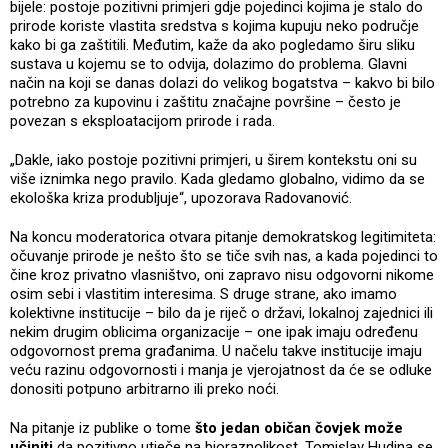
bijele: postoje pozitivni primjeri gdje pojedinci kojima je stalo do
prirode koriste vlastita sredstva s kojima kupuju neko područje
kako bi ga zaštitili. Međutim, kaže da ako pogledamo širu sliku
sustava u kojemu se to odvija, dolazimo do problema. Glavni
način na koji se danas dolazi do velikog bogatstva – kakvo bi bilo
potrebno za kupovinu i zaštitu značajne površine – često je
povezan s eksploatacijom prirode i rada.
„Dakle, iako postoje pozitivni primjeri, u širem kontekstu oni su
više iznimka nego pravilo. Kada gledamo globalno, vidimo da se
ekološka kriza produbljuje“, upozorava Radovanović.
Na koncu moderatorica otvara pitanje demokratskog legitimiteta:
očuvanje prirode je nešto što se tiče svih nas, a kada pojedinci to
čine kroz privatno vlasništvo, oni zapravo nisu odgovorni nikome
osim sebi i vlastitim interesima. S druge strane, ako imamo
kolektivne institucije – bilo da je riječ o državi, lokalnoj zajednici ili
nekim drugim oblicima organizacije – one ipak imaju određenu
odgovornost prema građanima. U načelu takve institucije imaju
veću razinu odgovornosti i manja je vjerojatnost da će se odluke
donositi potpuno arbitrarno ili preko noći.
Na pitanje iz publike o tome
što jedan običan čovjek može
učiniti
da pozitivno utječe na bioraznolikost, Tomislav Hudina se