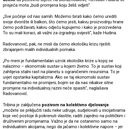
prisjeća mota „budi promjena koju želiš vidjeti“.
„Sve počinje od nas samih. Možemo birati kako ćemo urediti
svoje dvorište ili balkon, što ćemo jesti, kakvu proizvodnju hrane
ćemo podržavati, kakvu odjeću kupujemo i kako je proizvedena.
To su mali koraci, ali važni za izgradnju svijesti“, kaže Hudina.
Radovanović, pak, ne misli da ćemo ekološku krizu riješiti
zbrajanjem malih individualnih pomaka.
„Po meni je fundamentalan uzrok ekološke krize u kojoj se
nalazimo – ekonomski sustav u kojem živimo. To je sustav koji
zahtijeva stalni rast na planetu s ograničenim resursima. To je
uvjet opstanka kapitalizma. Ako se taj ekonomski sustav
fundamentalno ne promijeni, bojim se da nas nikakve sitne
promjene na individualnoj razini neće spasiti“, naglašava
Radovanović.
Tribina je zaključena
pozivom na kolektivno djelovanje
:
„možete se priključiti radu neke udruge, sudjelovati u inicijativama
koje već postoje ili pokrenuti vlastite; raditi zajedno na političkim i
društvenim promjenama. Važno je da ne ostanemo samo na
individualnim akcijama, nego da jačamo i kolektivne napore – jer