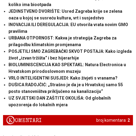
koliko ima biootpada
JEDINSTVENO DVORIŠTE: Usred Zagreba krije se zelena
oaza u kojoj se susreću kultura, vrt i susjedstvo
INOVACIJA ILI DEREGULACIJA: EU otvorila vrata novim GMO
pravilima
URBANA OTPORNOST: Kakva je strategija Zagreba za
prilagodbu klimatskim promjenama
POSJETILI SMO ZAGREBAČKI SKVOT POSTAJA: Kako izgleda
život „izvan tržišta“ i bez hijerarhije
BIOLUMINISCENCIJA KAO SPEKTAKL: Natura Electronica u
Hrvatskom prirodoslovnom muzeju
VRLO INTELIGENTNI SUSJEDI: Kako živjeti s vranama?
DUŠICA RADOJČIĆ: „Strašno je da je u Hrvatskoj samo 55
posto stanovništva priključeno na kanalizaciju“
UZ SVJETSKI DAN ZAŠTITE OKOLIŠA: Od globalnih
upozorenja do lokalnih mjera
K
OMENTARI
broj komentara:
2