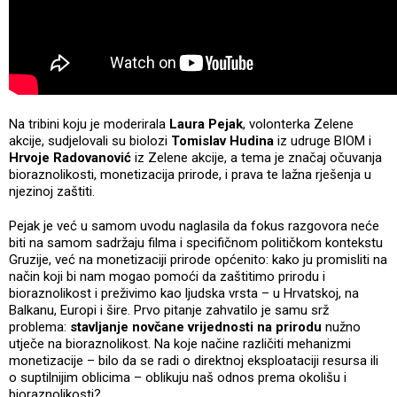
Na tribini koju je moderirala
Laura Pejak
, volonterka Zelene
akcije, sudjelovali su biolozi
Tomislav Hudina
iz udruge BIOM i
Hrvoje Radovanović
iz Zelene akcije, a tema je značaj očuvanja
bioraznolikosti, monetizacija prirode, i prava te lažna rješenja u
njezinoj zaštiti.
Pejak je već u samom uvodu naglasila da fokus razgovora neće
biti na samom sadržaju filma i specifičnom političkom kontekstu
Gruzije, već na monetizaciji prirode općenito: kako ju promisliti na
način koji bi nam mogao pomoći da zaštitimo prirodu i
bioraznolikost i preživimo kao ljudska vrsta – u Hrvatskoj, na
Balkanu, Europi i šire. Prvo pitanje zahvatilo je samu srž
problema:
stavljanje novčane vrijednosti na prirodu
nužno
utječe na bioraznolikost. Na koje načine različiti mehanizmi
monetizacije – bilo da se radi o direktnoj eksploataciji resursa ili
o suptilnijim oblicima – oblikuju naš odnos prema okolišu i
bioraznolikosti?