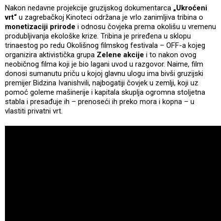
Nakon nedavne projekcije gruzijskog dokumentarca
„Ukroćeni
vrt“
u zagrebačkoj Kinoteci održana je vrlo zanimljiva tribina o
monetizaciji prirode
i odnosu čovjeka prema okolišu u vremenu
produbljivanja ekološke krize. Tribina je priređena u sklopu
trinaestog po redu Okolišnog filmskog festivala – OFF-a kojeg
organizira aktivistička grupa
Zelene akcije
i to nakon ovog
neobičnog filma koji je bio lagani uvod u razgovor. Naime, film
donosi sumanutu priču u kojoj glavnu ulogu ima bivši gruzijski
premijer Bidzina Ivanishvili, najbogatiji čovjek u zemlji, koji uz
pomoć goleme mašinerije i kapitala skuplja ogromna stoljetna
stabla i presađuje ih – prenoseći ih preko mora i kopna – u
vlastiti privatni vrt.