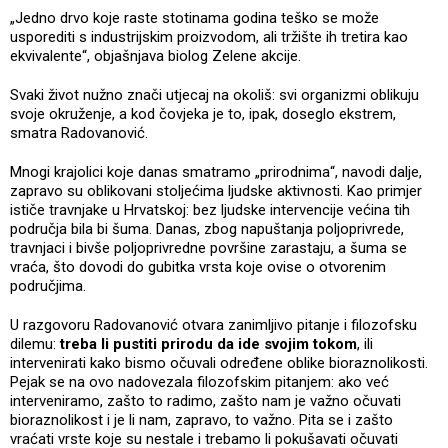
„Jedno drvo koje raste stotinama godina teško se može
usporediti s industrijskim proizvodom, ali tržište ih tretira kao
ekvivalente“, objašnjava biolog Zelene akcije.
Svaki život nužno znači utjecaj na okoliš: svi organizmi oblikuju
svoje okruženje, a kod čovjeka je to, ipak, doseglo ekstrem,
smatra Radovanović.
Mnogi krajolici koje danas smatramo „prirodnima“, navodi dalje,
zapravo su oblikovani stoljećima ljudske aktivnosti. Kao primjer
ističe travnjake u Hrvatskoj: bez ljudske intervencije većina tih
područja bila bi šuma. Danas, zbog napuštanja poljoprivrede,
travnjaci i bivše poljoprivredne površine zarastaju, a šuma se
vraća, što dovodi do gubitka vrsta koje ovise o otvorenim
područjima.
U razgovoru Radovanović otvara zanimljivo pitanje i filozofsku
dilemu:
treba li pustiti prirodu da ide svojim tokom
, ili
intervenirati kako bismo očuvali određene oblike bioraznolikosti.
Pejak se na ovo nadovezala filozofskim pitanjem: ako već
interveniramo, zašto to radimo, zašto nam je važno očuvati
bioraznolikost i je li nam, zapravo, to važno. Pita se i zašto
vraćati vrste koje su nestale i trebamo li pokušavati očuvati