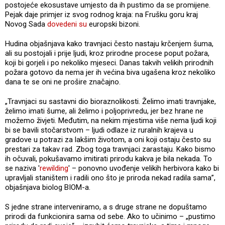
postojeće ekosustave umjesto da ih pustimo da se promijene.
Pejak daje primjer iz svog rodnog kraja: na Frušku goru kraj
Novog Sada
dovedeni su
europski bizoni.
Hudina objašnjava kako travnjaci često nastaju krčenjem šuma,
ali su postojali i prije ljudi, kroz prirodne procese poput požara,
koji bi gorjeli i po nekoliko mjeseci. Danas takvih velikih prirodnih
požara gotovo da nema jer ih većina biva ugašena kroz nekoliko
dana te se oni ne prošire značajno.
„Travnjaci su sastavni dio bioraznolikosti. Želimo imati travnjake,
želimo imati šume, ali želimo i poljoprivredu, jer bez hrane ne
možemo živjeti. Međutim, na nekim mjestima više nema ljudi koji
bi se bavili stočarstvom – ljudi odlaze iz ruralnih krajeva u
gradove u potrazi za lakšim životom, a oni koji ostaju često su
prestari za takav rad. Zbog toga travnjaci zarastaju. Kako bismo
ih očuvali, pokušavamo imitirati prirodu kakva je bila nekada. To
se naziva '
rewilding
' – ponovno uvođenje velikih herbivora kako bi
upravljali staništem i radili ono što je priroda nekad radila sama”,
objašnjava biolog BIOM-a.
S jedne strane interveniramo, a s druge strane ne dopuštamo
prirodi da funkcionira sama od sebe. Ako to učinimo – „pustimo