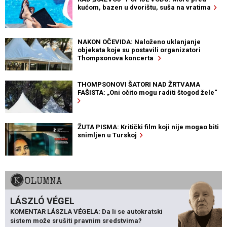
kućom, bazen u dvorištu, suša na vratima
NAKON OČEVIDA: Naloženo uklanjanje
objekata koje su postavili organizatori
Thompsonova koncerta
THOMPSONOVI ŠATORI NAD ŽRTVAMA
FAŠISTA: „Oni očito mogu raditi štogod žele“
ŽUTA PISMA: Kritički film koji nije mogao biti
snimljen u Turskoj
KOLUMNA
LÁSZLÓ VÉGEL
KOMENTAR LÁSZLA VÉGELA: Da li se autokratski
sistem može srušiti pravnim sredstvima?