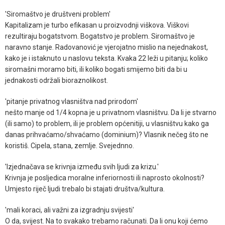
'Siromaštvo je društveni problem'
Kapitalizam je turbo efikasan u proizvodnji viškova. Viškovi
rezultiraju bogatstvom. Bogatstvo je problem. Siromaštvo je
naravno stanje. Radovanović je vjerojatno mislio na nejednakost,
kako je i istaknuto u naslovu teksta. Kvaka 22 leži u pitanju; koliko
siromašni moramo biti, ili koliko bogati smijemo biti da bi u
jednakosti održali bioraznolikost.
'pitanje privatnog vlasništva nad prirodom'
nešto manje od 1/4 kopna je u privatnom vlasništvu. Da li je stvarno
(ili samo) to problem, ili je problem općenitiji, u vlasništvu kako ga
danas prihvaćamo/shvaćamo (dominium)? Vlasnik nečeg što ne
koristiš. Cipela, stana, zemlje. Svejednno.
'Izjednačava se krivnja između svih ljudi za krizu.'
Krivnja je posljedica moralne inferiornosti ili naprosto okolnosti?
Umjesto riječ ljudi trebalo bi stajati društva/kultura.
'mali koraci, ali važni za izgradnju svijesti'
O da, svijest. Na to svakako trebamo računati. Da li onu koji ćemo