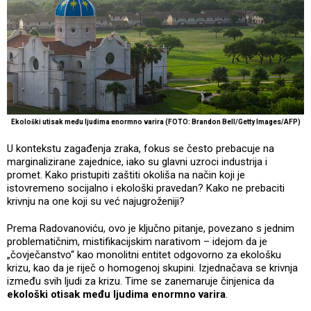
Ekološki utisak među ljudima enormno varira (FOTO: Brandon Bell/Getty Images/AFP)
U kontekstu zagađenja zraka, fokus se često prebacuje na
marginalizirane zajednice, iako su glavni uzroci industrija i
promet. Kako pristupiti zaštiti okoliša na način koji je
istovremeno socijalno i ekološki pravedan? Kako ne prebaciti
krivnju na one koji su već najugroženiji?
Prema Radovanoviću, ovo je ključno pitanje, povezano s jednim
problematičnim, mistifikacijskim narativom – idejom da je
„čovječanstvo“ kao monolitni entitet odgovorno za ekološku
krizu, kao da je riječ o homogenoj skupini. Izjednačava se krivnja
između svih ljudi za krizu. Time se zanemaruje činjenica da
ekološki otisak među ljudima enormno varira
.