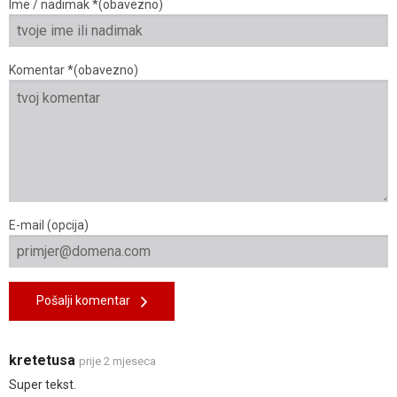
Ime / nadimak *(obavezno)
Komentar *(obavezno)
E-mail (opcija)
Pošalji komentar
kretetusa
prije 2 mjeseca
Super tekst.