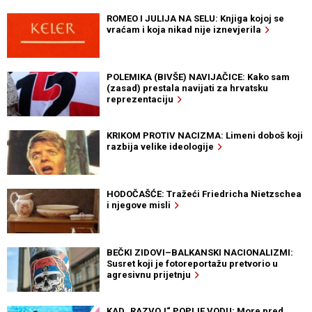
ROMEO I JULIJA NA SELU: Knjiga kojoj se
vraćam i koja nikad nije iznevjerila
POLEMIKA (BIVŠE) NAVIJAČICE: Kako sam
(zasad) prestala navijati za hrvatsku
reprezentaciju
KRIKOM PROTIV NACIZMA: Limeni doboš koji
razbija velike ideologije
HODOČAŠĆE: Tražeći Friedricha Nietzschea
i njegove misli
BEČKI ZIDOVI–BALKANSKI NACIONALIZMI:
Susret koji je fotoreportažu pretvorio u
agresivnu prijetnju
KAD „RAZVOJ“ POPIJE VODU: More pred