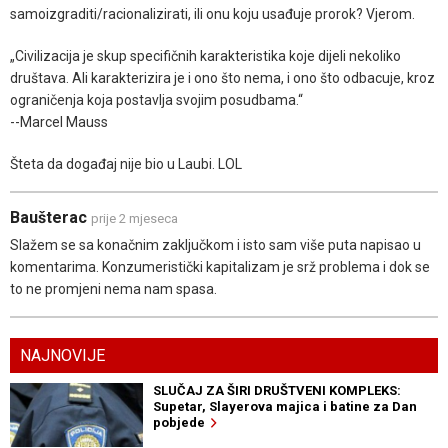
samoizgraditi/racionalizirati, ili onu koju usađuje prorok? Vjerom.
„Civilizacija je skup specifičnih karakteristika koje dijeli nekoliko
društava. Ali karakterizira je i ono što nema, i ono što odbacuje, kroz
ograničenja koja postavlja svojim posudbama.“
--Marcel Mauss
Šteta da događaj nije bio u Laubi. LOL
Baušterac
prije 2 mjeseca
Slažem se sa konačnim zaključkom i isto sam više puta napisao u
komentarima. Konzumeristički kapitalizam je srž problema i dok se
to ne promjeni nema nam spasa.
NAJNOVIJE
SLUČAJ ZA ŠIRI DRUŠTVENI KOMPLEKS:
Supetar, Slayerova majica i batine za Dan
pobjede