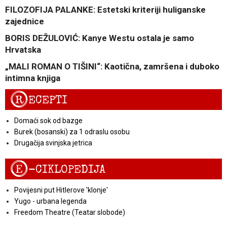
FILOZOFIJA PALANKE: Estetski kriteriji huliganske
zajednice
BORIS DEŽULOVIĆ: Kanye Westu ostala je samo
Hrvatska
„MALI ROMAN O TIŠINI“: Kaotična, zamršena i duboko
intimna knjiga
R
ECEPTI
Domaći sok od bazge
Burek (bosanski) za 1 odraslu osobu
Drugačija svinjska jetrica
E
-CIKLOPEDIJA
Povijesni put Hitlerove 'klonje'
Yugo - urbana legenda
Freedom Theatre (Teatar slobode)