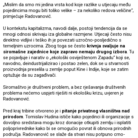
„Mislim da smo mi jedina vrsta kod koje razlike u utjecaju među
pojedincima mogu biti toliko velike – za nekoliko redova veličine“,
primjećuje Radovanović.
U kontekstu kapitalizma, navodi dalje, postoji tendencija da se
mnogi odnosi skrivaju iza globalne razmjene. Utjecaji često nisu
direktno vidljivi i teško ih je povezati uzročno-posljedično s
temeljnim uzrocima. Zbog toga se često
krivnja svaljuje na
siromašne zajednice koje zapravo nemaju drugog izbora
. Tu
se pojavljuje i narativ o „ekološki osviještenom Zapadu“ koji se,
navodno, deindustrijalizirao i postao zelen, dok se u stvarnosti
proizvodnja preselila u zemlje poput Kine i Indije, koje se zatim
optužuje da su zagađivači.
Siromaštvo je društveni problem, a bez rješavanja društvenih
problema nećemo uspjeti riješiti ni ekološku krizu, uvjeren je
Radovanović.
Pred kraj tribine otvoreno je i
pitanje privatnog vlasništva nad
prirodom
. Tomislav Hudina ističe kako pojedinci ili organizacije s
dovoljno sredstava mogu kroz donacije otkupiti zemlju i isplatiti
poljoprivrednike kako bi se omogućio povrat ili obnova prirodnih
područja. Radovanović se slaže da stvari nisu potpuno crno-