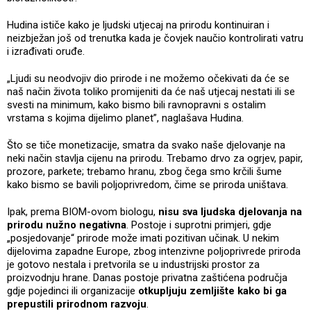
Hudina ističe kako je ljudski utjecaj na prirodu kontinuiran i
neizbježan još od trenutka kada je čovjek naučio kontrolirati vatru
i izrađivati oruđe.
„Ljudi su neodvojiv dio prirode i ne možemo očekivati da će se
naš način života toliko promijeniti da će naš utjecaj nestati ili se
svesti na minimum, kako bismo bili ravnopravni s ostalim
vrstama s kojima dijelimo planet”, naglašava Hudina.
Što se tiče monetizacije, smatra da svako naše djelovanje na
neki način stavlja cijenu na prirodu. Trebamo drvo za ogrjev, papir,
prozore, parkete; trebamo hranu, zbog čega smo krčili šume
kako bismo se bavili poljoprivredom, čime se priroda uništava.
Ipak, prema BIOM-ovom biologu,
nisu sva ljudska djelovanja na
prirodu nužno negativna
. Postoje i suprotni primjeri, gdje
„posjedovanje“ prirode može imati pozitivan učinak. U nekim
dijelovima zapadne Europe, zbog intenzivne poljoprivrede priroda
je gotovo nestala i pretvorila se u industrijski prostor za
proizvodnju hrane. Danas postoje privatna zaštićena područja
gdje pojedinci ili organizacije
otkupljuju zemljište kako bi ga
prepustili prirodnom razvoju
.