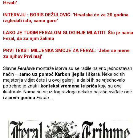
Hrvati'
INTERVJU - BORIS DEŽULOVIĆ: 'Hrvatska će za 20 godina
izgledati isto, samo gore'
LAKO JE TUĐIM FERALOM GLOGINJE MLATITI: Što je nama
Feral, da za njim žalimo
PRVI TEKST MILJENKA SMOJE ZA FERAL: 'Jebe se mene
za njihov Prvi maj'
Slavne
Feralove
montaže isprva su se radile na vrlo jednostavan
način –
samo uz pomoć Karbon ljepila i škara
. Neke od tih
majstorija vidjet ćete i u ovoj galeriji, a da bi ih se vrjednovalo
potrebno je znati i
kontekst vremena te priča
koje su one
ilustrirale. Nama su se iz tog razloga nekako najviše sviđale one
iz prvih godina
Ferala
…