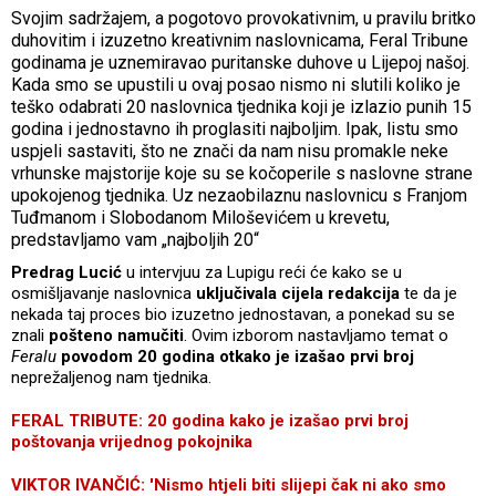
Svojim sadržajem, a pogotovo provokativnim, u pravilu britko
duhovitim i izuzetno kreativnim naslovnicama, Feral Tribune
godinama je uznemiravao puritanske duhove u Lijepoj našoj.
Kada smo se upustili u ovaj posao nismo ni slutili koliko je
teško odabrati 20 naslovnica tjednika koji je izlazio punih 15
godina i jednostavno ih proglasiti najboljim. Ipak, listu smo
uspjeli sastaviti, što ne znači da nam nisu promakle neke
vrhunske majstorije koje su se kočoperile s naslovne strane
upokojenog tjednika. Uz nezaobilaznu naslovnicu s Franjom
Tuđmanom i Slobodanom Miloševićem u krevetu,
predstavljamo vam „najboljih 20“
Predrag Lucić
u intervjuu za Lupigu reći će kako se u
osmišljavanje naslovnica
uključivala cijela redakcija
te da je
nekada taj proces bio izuzetno jednostavan, a ponekad su se
znali
pošteno namučiti
. Ovim izborom nastavljamo temat o
Feralu
povodom 20 godina otkako je izašao prvi broj
neprežaljenog nam tjednika.
FERAL TRIBUTE: 20 godina kako je izašao prvi broj
poštovanja vrijednog pokojnika
VIKTOR IVANČIĆ: 'Nismo htjeli biti slijepi čak ni ako smo