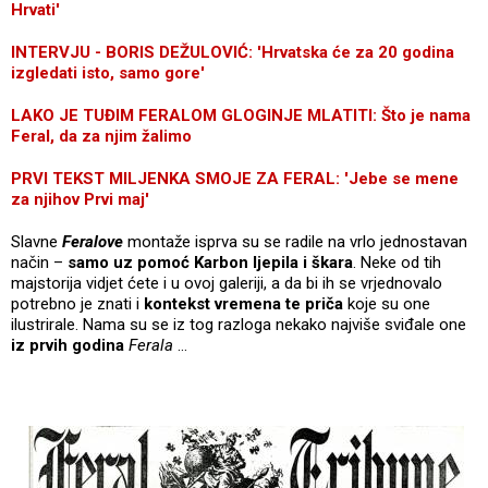
Hrvati'
INTERVJU - BORIS DEŽULOVIĆ: 'Hrvatska će za 20 godina
izgledati isto, samo gore'
LAKO JE TUĐIM FERALOM GLOGINJE MLATITI: Što je nama
Feral, da za njim žalimo
PRVI TEKST MILJENKA SMOJE ZA FERAL: 'Jebe se mene
za njihov Prvi maj'
Slavne
Feralove
montaže isprva su se radile na vrlo jednostavan
način –
samo uz pomoć Karbon ljepila i škara
. Neke od tih
majstorija vidjet ćete i u ovoj galeriji, a da bi ih se vrjednovalo
potrebno je znati i
kontekst vremena te priča
koje su one
ilustrirale. Nama su se iz tog razloga nekako najviše sviđale one
iz prvih godina
Ferala
…