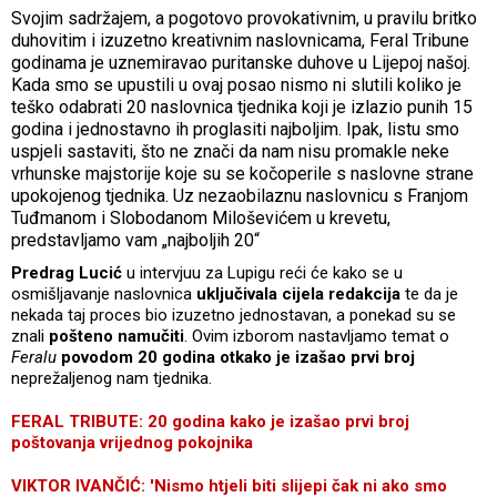
Svojim sadržajem, a pogotovo provokativnim, u pravilu britko
duhovitim i izuzetno kreativnim naslovnicama, Feral Tribune
godinama je uznemiravao puritanske duhove u Lijepoj našoj.
Kada smo se upustili u ovaj posao nismo ni slutili koliko je
teško odabrati 20 naslovnica tjednika koji je izlazio punih 15
godina i jednostavno ih proglasiti najboljim. Ipak, listu smo
uspjeli sastaviti, što ne znači da nam nisu promakle neke
vrhunske majstorije koje su se kočoperile s naslovne strane
upokojenog tjednika. Uz nezaobilaznu naslovnicu s Franjom
Tuđmanom i Slobodanom Miloševićem u krevetu,
predstavljamo vam „najboljih 20“
Predrag Lucić
u intervjuu za Lupigu reći će kako se u
osmišljavanje naslovnica
uključivala cijela redakcija
te da je
nekada taj proces bio izuzetno jednostavan, a ponekad su se
znali
pošteno namučiti
. Ovim izborom nastavljamo temat o
Feralu
povodom 20 godina otkako je izašao prvi broj
neprežaljenog nam tjednika.
FERAL TRIBUTE: 20 godina kako je izašao prvi broj
poštovanja vrijednog pokojnika
VIKTOR IVANČIĆ: 'Nismo htjeli biti slijepi čak ni ako smo