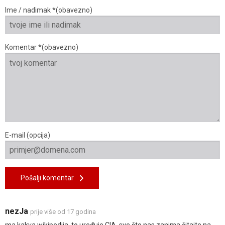
Ime / nadimak *(obavezno)
Komentar *(obavezno)
E-mail (opcija)
Pošalji komentar
nezJa
prije više od 17 godina