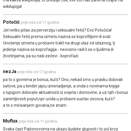
ma kakva wikipedija, to uređuje CIA, sve što nas zanima čitajte na
wikilupiga!
Potočić
prije više od 17 godina
Jel netko pitao za perverziju i seksualni fetiš? Evo Potočića!
Seksualni fetiš prema izmetu naziva se koprofilijom ili scat.
Unošenje izmeta u probavni trakt na drugi ulaz od izlaznog, tj
jedenje naziva se koprofagija - neovisno radi li se o ljudima ili
životinjama, pa su naši zečevi - koprofazi.
nezJa
prije više od 17 godina
pa to s govnima je bonus, kui's? Ono, nekad smo u prasku dobivali
satove, pa u kinder jajcu iznenadjenje, a onda s novinama knjige.
s lupigom dobivate aktualnosti iz svijeta i domovine, a uz njih i bonus
zanimljivosti poput,npr uvida u probavni sustav zecova, kui's?
a to s mirisanjem govana,ne znam.
Muflux
prije više od 17 godina
Svaka čast Pajtonovcima na ukazu ljudske gluposti i to još kroz