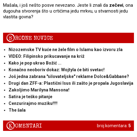
Mašala, i još nešto posve nevezano. Jeste li znali da
zečevi
, ona
dugouha stvorenja što u crtićima jedu mrkvu, u stvarnosti jedu
vlastita govna?
S
RODNE NOVICE
Nizozemske TV kuće ne žele film o Islamu kao izvoru zla
VIDEO: Filipinsko prikucavanje na križ
Kako je pop ukrao Božić ...
Konačno neoboriv dokaz: Wojtyla će biti svetac!
Još jedna zabrana "silovateljske" reklame Dolce&Gabbane?
Drugi dan ZFF-a: Plastični Isus ili zašto je propala Jugoslavija
Zakoljimo Marilyna Mansona!
Satira je teško pitanje
Cenzurirajmo muziku!!!!
The šala
K
OMENTARI
broj komentara:
5