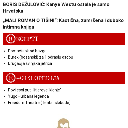
BORIS DEŽULOVIĆ: Kanye Westu ostala je samo
Hrvatska
„MALI ROMAN O TIŠINI“: Kaotična, zamršena i duboko
intimna knjiga
R
ECEPTI
Domaći sok od bazge
Burek (bosanski) za 1 odraslu osobu
Drugačija svinjska jetrica
E
-CIKLOPEDIJA
Povijesni put Hitlerove 'klonje'
Yugo - urbana legenda
Freedom Theatre (Teatar slobode)