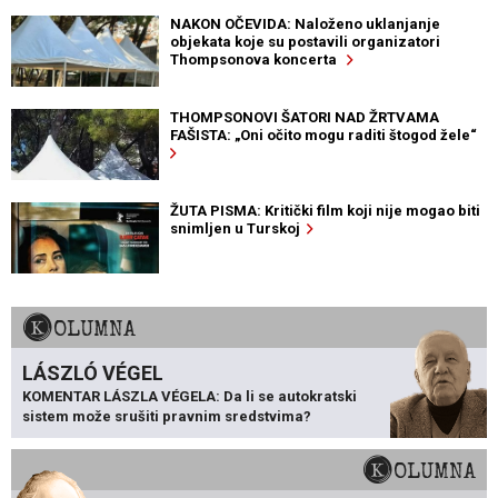
NAKON OČEVIDA: Naloženo uklanjanje
objekata koje su postavili organizatori
Thompsonova koncerta
THOMPSONOVI ŠATORI NAD ŽRTVAMA
FAŠISTA: „Oni očito mogu raditi štogod žele“
ŽUTA PISMA: Kritički film koji nije mogao biti
snimljen u Turskoj
KOLUMNA
LÁSZLÓ VÉGEL
KOMENTAR LÁSZLA VÉGELA: Da li se autokratski
sistem može srušiti pravnim sredstvima?
KOLUMNA