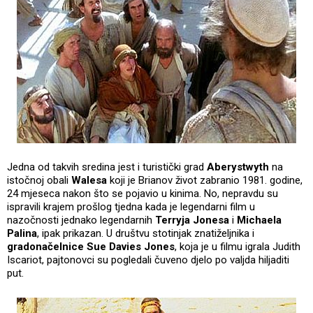
Jedna od takvih sredina jest i turistički grad
Aberystwyth
na
istočnoj obali
Walesa
koji je Brianov život zabranio 1981. godine,
24 mjeseca nakon što se pojavio u kinima. No, nepravdu su
ispravili krajem prošlog tjedna kada je legendarni film u
nazočnosti jednako legendarnih
Terryja Jonesa
i
Michaela
Palina
, ipak prikazan. U društvu stotinjak znatiželjnika i
gradonačelnice Sue Davies Jones
, koja je u filmu igrala Judith
Iscariot, pajtonovci su pogledali čuveno djelo po valjda hiljaditi
put.