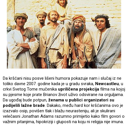
Da kršćani nisu posve lišeni humora pokazuje nam i slučaj iz ne
toliko davne 2007. godine kada je u gradu svraka,
Newcastleu
, u
crkvi Svetog Tome mučenika
upriličena projekcija
filma na kojoj
su pjesme koje prate Brianov život uživo odsvirane na orguljama.
Da ugođaj bude potpun,
ženama u publici organizatori su
podijelili lažne brade
. Dakako, među hard kor kršćanima ovo je
izazvalo osip, povišen tlak i blažu neurasteniju, ali je skulirani
velečasni Jonathan Adams razumno primijetio kako film govori o
važnim pitanjima, hipokriziji i gluposti na koju ni religija nije imuna.