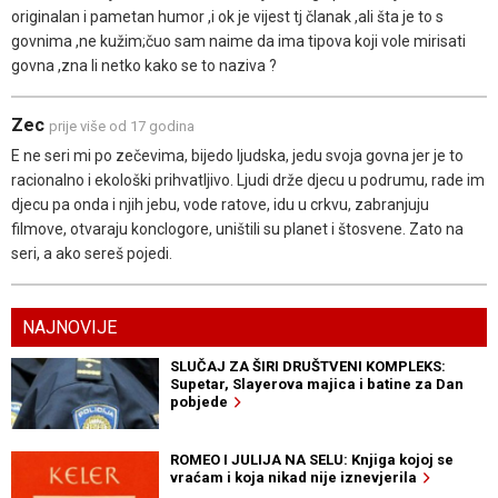
originalan i pametan humor ,i ok je vijest tj članak ,ali šta je to s
govnima ,ne kužim;čuo sam naime da ima tipova koji vole mirisati
govna ,zna li netko kako se to naziva ?
Zec
prije više od 17 godina
E ne seri mi po zečevima, bijedo ljudska, jedu svoja govna jer je to
racionalno i ekološki prihvatljivo. Ljudi drže djecu u podrumu, rade im
djecu pa onda i njih jebu, vode ratove, idu u crkvu, zabranjuju
filmove, otvaraju konclogore, uništili su planet i štosvene. Zato na
seri, a ako sereš pojedi.
NAJNOVIJE
SLUČAJ ZA ŠIRI DRUŠTVENI KOMPLEKS:
Supetar, Slayerova majica i batine za Dan
pobjede
ROMEO I JULIJA NA SELU: Knjiga kojoj se
vraćam i koja nikad nije iznevjerila