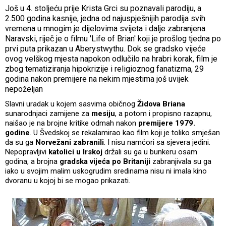
Još u 4. stoljeću prije Krista Grci su poznavali parodiju, a
2.500 godina kasnije, jedna od najuspješnijih parodija svih
vremena u mnogim je dijelovima svijeta i dalje zabranjena.
Naravski, riječ je o filmu 'Life of Brian' koji je prošlog tjedna po
prvi puta prikazan u Aberystwythu. Dok se gradsko vijeće
ovog velškog mjesta napokon odlučilo na hrabri korak, film je
zbog tematiziranja hipokrizije i religioznog fanatizma, 29
godina nakon premijere na nekim mjestima još uvijek
nepoželjan
Slavni uradak u kojem sasvima običnog
Židova Briana
sunarodnjaci zamijene za
mesiju
, a potom i propisno razapnu,
naišao je na brojne kritike odmah nakon
premijere 1979.
godine
. U Švedskoj se rekalamirao kao film koji je toliko smješan
da su ga
Norvežani zabranili
. I nisu namćori sa sjevera jedini.
Nepopravljivi
katolici u Irskoj
držali su ga u bunkeru osam
godina, a brojna
gradska vijeća po Britaniji
zabranjivala su ga
iako u svojim malim uskogrudim sredinama nisu ni imala kino
dvoranu u kojoj bi se mogao prikazati.