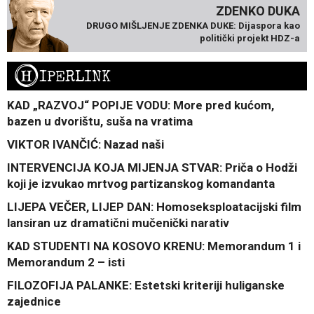
ZDENKO DUKA
DRUGO MIŠLJENJE ZDENKA DUKE: Dijaspora kao
politički projekt HDZ-a
H
IPERLINK
KAD „RAZVOJ“ POPIJE VODU: More pred kućom,
bazen u dvorištu, suša na vratima
VIKTOR IVANČIĆ: Nazad naši
INTERVENCIJA KOJA MIJENJA STVAR: Priča o Hodži
koji je izvukao mrtvog partizanskog komandanta
LIJEPA VEČER, LIJEP DAN: Homoseksploatacijski film
lansiran uz dramatični mučenički narativ
KAD STUDENTI NA KOSOVO KRENU: Memorandum 1 i
Memorandum 2 – isti
FILOZOFIJA PALANKE: Estetski kriteriji huliganske
zajednice