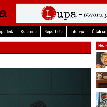
iperlink
Kolumne
Reportaže
Intervju
Čitali s
NAJ