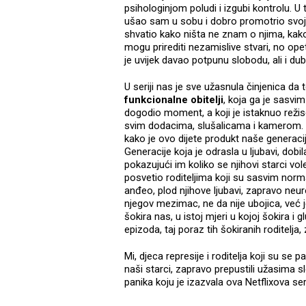
psihologinjom poludi i izgubi kontrolu. 
ušao sam u sobu i dobro promotrio svo
shvatio kako ništa ne znam o njima, kako
mogu prirediti nezamislive stvari, no op
je uvijek davao potpunu slobodu, ali i d
U seriji nas je sve užasnula činjenica da 
funkcionalne obitelji
, koja ga je sasvi
dogodio moment, a koji je istaknuo režise
svim dodacima, slušalicama i kamerom. Č
kako je ovo dijete produkt naše generacij
Generacije koja je odrasla u ljubavi, dobila
pokazujući im koliko se njihovi starci vol
posvetio roditeljima koji su sasvim normal
anđeo, plod njihove ljubavi, zapravo neur
njegov mezimac, ne da nije ubojica, već 
šokira nas, u istoj mjeri u kojoj šokira i
epizoda, taj poraz tih šokiranih roditelja
Mi, djeca represije i roditelja koji su s
naši starci, zapravo prepustili užasima s
panika koju je izazvala ova Netflixova ser