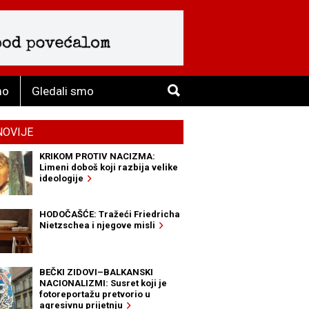
mo
Gledali smo
NOVIJE
KRIKOM PROTIV NACIZMA:
Limeni doboš koji razbija velike
ideologije
HODOČAŠĆE: Tražeći Friedricha
Nietzschea i njegove misli
BEČKI ZIDOVI–BALKANSKI
NACIONALIZMI: Susret koji je
fotoreportažu pretvorio u
agresivnu prijetnju