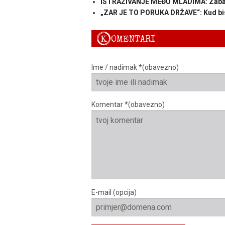
ISTRAŽIVANJE MEĐU MLADIMA: Zabava 
„ZAR JE TO PORUKA DRŽAVE“: Kud bismo
K
OMENTARI
Ime / nadimak *(obavezno)
Komentar *(obavezno)
E-mail (opcija)