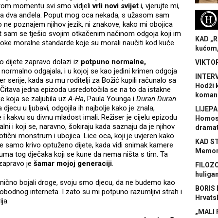
U tom momentu svi smo vidjeli
vrli novi svijet
i, vjerujte mi,
ja dva anđela. Poput mog oca nekada, s užasom sam
H
 ne poznajem njihov jezik, ni znakove, kako mi obojica
et sam se tješio svojim otkačenim načinom odgoja koji im
KAD „R
uboke moralne standarde koje su morali naučiti kod kuće.
kućom,
to dijete zapravo dolazi iz
potpuno normalne,
VIKTOR
m normalno odgajala, i u kojoj se kao jedini krimen odgoja
INTERV
r serije, kada su mu roditelji za Božić kupili računalo sa
Hodži 
itava jedna epizoda usredotočila se na to da istakne
koman
e koja se zaljubila uz
A-Ha
, Paula Younga i
Duran Duran
.
 djecu u ljubavi, odgojila ih najbolje kako je znala,
LIJEPA
e i kakvu su divnu mladost imali. Režiser je cijelu epizodu
Homose
ni i koji se, naravno, šokiraju kada saznaju da je njihov
dramat
otični monstrum i ubojica. Lice oca, koji je uvjeren kako
KAD S
je samo krivo optuženo dijete, kada vidi snimak kamere
Memora
 gluma tog dječaka koji se kune da nema ništa s tim. Ta
, zapravo je
šamar mojoj generaciji
.
FILOZO
huliga
e panično bojali droge, svoju smo djecu, da ne budemo kao
BORIS 
lobodnog interneta. I zato su mi potpuno razumljivi strah i
Hrvats
ija.
„MALI 