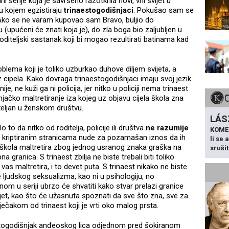
erije koja je savršeno razotkrila novi, vrli svijet u
u kojem egzistiraju
trinaestogodišnjaci
. Pokušao sam se
? Ako se ne varam kupovao sam Bravo, buljio do
upućeni će znati koja je), do zla boga bio zaljubljen u
roditeljski sastanak koji bi mogao rezultirati batinama kad
blema koji je toliko uzburkao duhove diljem svijeta, a
cipela. Kako dovraga trinaestogodišnjaci imaju svoj jezik
je, ne kuži ga ni policija, jer nitko u policiji nema trinaest
jačko maltretiranje iza kojeg uz objavu cijela škola zna
željan u ženskom društvu.
LÁS
 to da nitko od roditelja, policije ili društva
ne razumije
KOME
d kriptiranim stranicama nude za pozamašan iznos da ih
li se
a škola maltretira zbog jednog usranog znaka graška na
sruši
 granica. S trinaest zbilja ne biste trebali biti toliko
s maltretira, i to devet puta. S trinaest nikako ne biste
e ljudskog seksualizma, kao ni u psihologiju, no
om u seriji ubrzo će shvatiti kako stvar prelazi granice
jet, kao što će užasnuta spoznati da sve što zna, sve za
ečakom od trinaest koji je vrti oko malog prsta.
estogodišnjak anđeoskog lica odjednom pred šokiranom