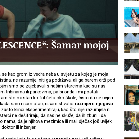
LESCENCE“: Šamar mojoj
a se kao grom iz vedra neba u svijetu za kojeg je moja
stina, ne razumije, niti ga podržava, ali ga barem drži pod
kojim smo se zajebavali s našim starcima kad su nas
m tribinama ili parkovima, pa bi onda i mi postali
am što mi stari ko fol šeta oko škole, čisto da se uvjeri
a kada sam i sam otac, nisam shvatio
razmjere njegova
 zašto klinci eksperimentiraju, kao što nije razumjela ni
starci ne dešifriraju, da nas ne skuže, da ih zbuni i da
i o nama, da je njihova mezimica ili mali dječak još uvijek
 doktor ili inženjer.