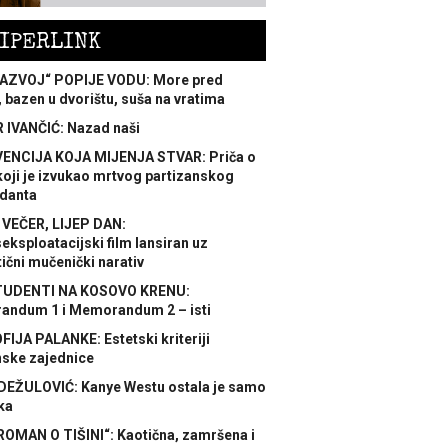
IPERLINK
AZVOJ“ POPIJE VODU: More pred
 bazen u dvorištu, suša na vratima
 IVANČIĆ: Nazad naši
ENCIJA KOJA MIJENJA STVAR: Priča o
koji je izvukao mrtvog partizanskog
danta
 VEČER, LIJEP DAN:
ksploatacijski film lansiran uz
ični mučenički narativ
TUDENTI NA KOSOVO KRENU:
ndum 1 i Memorandum 2 – isti
FIJA PALANKE: Estetski kriteriji
nske zajednice
DEŽULOVIĆ: Kanye Westu ostala je samo
ka
ROMAN O TIŠINI“: Kaotična, zamršena i