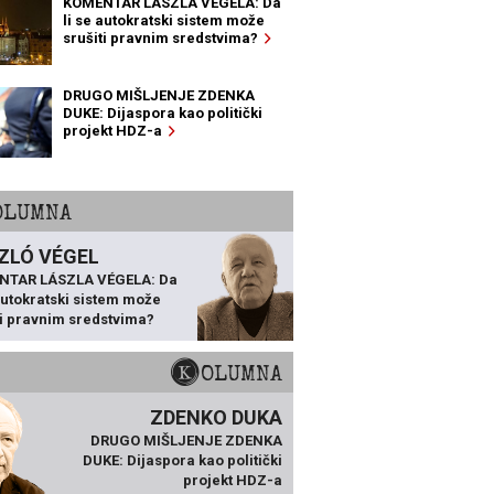
KOMENTAR LÁSZLA VÉGELA: Da
li se autokratski sistem može
srušiti pravnim sredstvima?
DRUGO MIŠLJENJE ZDENKA
DUKE: Dijaspora kao politički
projekt HDZ-a
KOLUMNA
ZLÓ VÉGEL
NTAR LÁSZLA VÉGELA: Da
 autokratski sistem može
ti pravnim sredstvima?
KOLUMNA
ZDENKO DUKA
DRUGO MIŠLJENJE ZDENKA
DUKE: Dijaspora kao politički
projekt HDZ-a