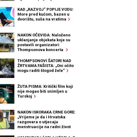
KAD „RAZVOJ“ POPIJE VODU:
More pred kućom, bazen u
dvorištu, suša na vratima
NAKON OČEVIDA: Naloženo
uklanjanje objekata koje su
postavili organizatori
Thompsonova koncerta
THOMPSONOVI ŠATORI NAD
ŽRTVAMA FAŠISTA: „Oni očito
mogu raditi štogod žele“
ŽUTA PISMA: Kritički film koji
nije mogao biti snimljen u
Turskoj
NAKON ISKORAKA CRNE GORE:
„Vrijeme je da i Hrvatska
razgovara o utjecaju
menstruacije na radni život
žena“