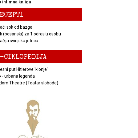
 intimna knjiga
ECEPTI
ći sok od bazge
k (bosanski) za 1 odraslu osobu
čija svinjska jetrica
-CIKLOPEDIJA
esni put Hitlerove 'klonje'
 - urbana legenda
dom Theatre (Teatar slobode)