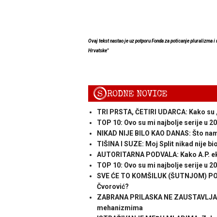
Ovaj tekst nastao je uz potporu Fonda za poticanje pluralizma i
Hrvatske"
S
RODNE NOVICE
TRI PRSTA, ČETIRI UDARCA: Kako su „č
TOP 10: Ovo su mi najbolje serije u 2
NIKAD NIJE BILO KAO DANAS: Što nam
TIŠINA I SUZE: Moj Split nikad nije bi
AUTORITARNA PODVALA: Kako A.P. eksp
TOP 10: Ovo su mi najbolje serije u 2
SVE ĆE TO KOMŠILUK (ŠUTNJOM) POZLA
Čvorović?
ZABRANA PRILASKA NE ZAUSTAVLJA FEM
mehanizmima