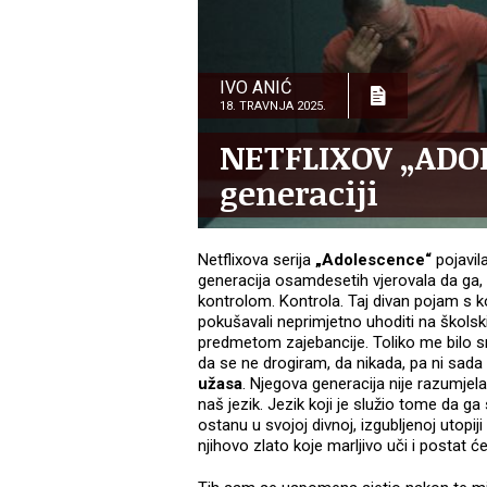
IVO ANIĆ
18. TRAVNJA 2025.
NETFLIXOV „ADO
generaciji
Netflixova serija
„Adolescence“
pojavil
generacija osamdesetih vjerovala da ga, i
kontrolom. Kontrola. Taj divan pojam s 
pokušavali neprimjetno uhoditi na školski
predmetom zajebancije. Toliko me bilo sr
da se ne drogiram, da nikada, pa ni sad
užasa
. Njegova generacija nije razumjela
naš jezik. Jezik koji je služio tome da ga 
ostanu u svojoj divnoj, izgubljenoj utopij
njihovo zlato koje marljivo uči i postat će