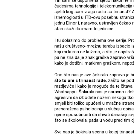
Tih sam se uspomena sjetio nakon te mini s
čudesima tehnologije i telekomunikacija 
sjetiti kog sam vraga radio sa trinaest
iznemoglosti u ITD-ovu posebnu stranicu (
jednu Elinor i, naravno, ustravljen čekao 
stari skuži da imam tri jedinice.
I tu dolazimo do problema ove serije. Pro
našu društveno-mrežnu tarabu izbacio iz 
koji mi kurca ne kužimo, a što je najstrašni
pa ne zna da je znak graška zapravo vršn
kako je dotični, markiran graškom, nepo
Ono što nas je sve šokiralo zapravo je bilo
što to oni s trinaest rade
, zašto se po
razdjeviče i kako je moguće da te čitav
Whatsappu. Šokirala nas je naravno i dobna
agresivni da izbodete nožem nekoga tko va
smjeli biti toliko upućeni u mračne stran
preneražena psihologinja u slučaju opisan
njene sposobnosti da shvati današnji svi
što se školovala, pada u vodu pred tim dj
Sve nas je šokirala scena u kojoj trina