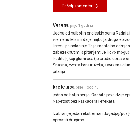
Pošalji komentar
Verena
prije 1 godinu
Jedna od najboljih engleskih serija.Radnja
vremenu.Mislim da je najbolja druga epizoda
licem i psihologinje.To je mentalno odmjer
zabezeknutim, s pitanjem:Je li ovo mogu
Reditelj( koji glumi oca) je uradio upravo on
Snazna, cvrsta konstrukcija, savrsena glu
pitanja.
kretetusa
prije 1 godinu
jedna od boljih serija. Osobito prve dvije e
Napetost bez kaskadera i efekata.
Izabran je jedan ekstreman dogadjaj/posljed
oprostiti drugima.