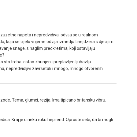
 izuzetno napeta i nepredvidiva, odvija se u realnom
, koja se cijelo vrijeme odvija izmedju tinejdzera s djecijim
avanje snage, s naglim preokretima, koji ostavljaju
ce?
o sto treba: ostao zbunjen i preplavljen ljubavlju.
ma, nepredvidljivi zavrsetak i mnogo, mnogo otvorenih
pizode. Tema, glumci, rezija. Ima tipicano britansku vibru.
ica. Kraj je u neku ruku hepi end. Oproste sebi, da bi mogli