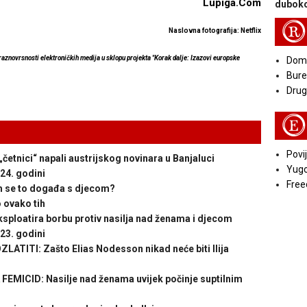
Lupiga.Com
duboko
R
Naslovna fotografija: Netflix
 raznovrsnosti elektroničkih medija u sklopu projekta "Korak dalje: Izazovi europske
Doma
Bure
Druga
E
Povij
etnici“ napali austrijskog novinara u Banjaluci
Yugo
024. godini
Free
 se to događa s djecom?
o ovako tih
loatira borbu protiv nasilja nad ženama i djecom
023. godini
TITI: Zašto Elias Nodesson nikad neće biti Ilija
ICID: Nasilje nad ženama uvijek počinje suptilnim