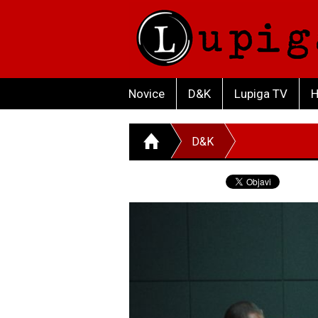
Novice
D&K
Lupiga TV
H
D&K