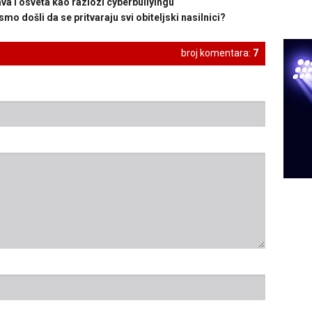
i osveta kao razlozi cyberbullyingu
 došli da se pritvaraju svi obiteljski nasilnici?
broj komentara:
7