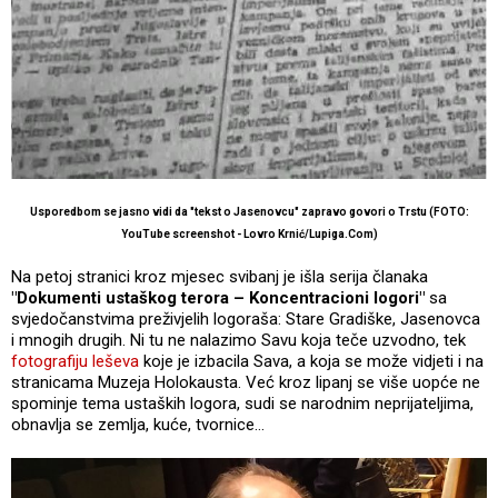
Usporedbom se jasno vidi da "tekst o Jasenovcu" zapravo govori o Trstu (FOTO:
YouTube screenshot - Lovro Krnić/Lupiga.Com)
Na petoj stranici kroz mjesec svibanj je išla serija članaka
"Dokumenti ustaškog terora – Koncentracioni logori"
sa
svjedočanstvima preživjelih logoraša: Stare Gradiške, Jasenovca
i mnogih drugih. Ni tu ne nalazimo Savu koja teče uzvodno, tek
fotografiju leševa
koje je izbacila Sava, a koja se može vidjeti i na
stranicama Muzeja Holokausta. Već kroz lipanj se više uopće ne
spominje tema ustaških logora, sudi se narodnim neprijateljima,
obnavlja se zemlja, kuće, tvornice…