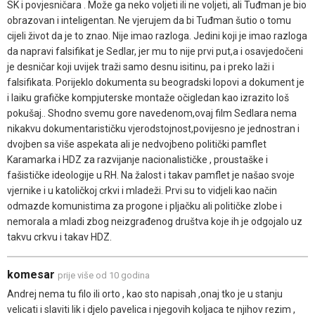
SK i povjesničara . Može ga neko voljeti ili ne voljeti, ali Tuđman je bio
obrazovan i inteligentan. Ne vjerujem da bi Tuđman šutio o tomu
cijeli život da je to znao. Nije imao razloga. Jedini koji je imao razloga
da napravi falsifikat je Sedlar, jer mu to nije prvi put,a i osavjedočeni
je desničar koji uvijek traži samo desnu isitinu, pa i preko laži i
falsifikata. Porijeklo dokumenta su beogradski lopovi a dokument je
i laiku grafičke kompjuterske montaže očigledan kao izrazito loš
pokušaj.. Shodno svemu gore navedenom,ovaj film Sedlara nema
nikakvu dokumentarističku vjerodstojnost,povijesno je jednostran i
dvojben sa više aspekata ali je nedvojbeno politički pamflet
Karamarka i HDZ za razvijanje nacionalističke , proustaške i
fašističke ideologije u RH. Na žalost i takav pamflet je našao svoje
vjernike i u katoličkoj crkvi i mladeži. Prvi su to vidjeli kao način
odmazde komunistima za progone i pljačku ali političke zlobe i
nemorala a mladi zbog neizgrađenog društva koje ih je odgojalo uz
takvu crkvu i takav HDZ.
komesar
prije više od 10 godina
Andrej nema tu filo ili orto , kao sto napisah ,onaj tko je u stanju
velicati i slaviti lik i djelo pavelica i njegovih koljaca te njihov rezim ,