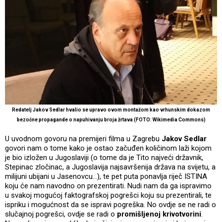
Redatelj Jakov Sedlar hvalio se upravo ovom montažom kao vrhunskim dokazom
bezočne propagande o napuhivanju broja žrtava (FOTO: Wikimedia Commons)
U uvodnom govoru na premijeri filma u Zagrebu
Jakov Sedlar
govori nam o tome kako je ostao začuđen količinom laži kojom
je bio izložen u Jugoslaviji (o tome da je Tito najveći državnik,
Stepinac zločinac, a Jugoslavija najsavršenija država na svijetu, a
milijuni ubijani u Jasenovcu…), te pet puta ponavlja riječ ISTINA
koju će nam navodno on prezentirati. Nudi nam da ga ispravimo
u svakoj mogućoj faktografskoj pogrešci koju su prezentirali, te
ispriku i mogućnost da se ispravi pogreška. No ovdje se ne radi o
slučajnoj pogrešci, ovdje se radi o
promišljenoj krivotvorini
.