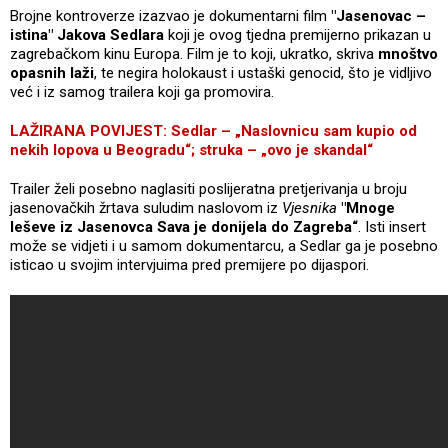
Brojne kontroverze izazvao je dokumentarni film
"Jasenovac –
istina" Jakova Sedlara
koji je ovog tjedna premijerno prikazan u
zagrebačkom kinu Europa. Film je to koji, ukratko, skriva
mnoštvo
opasnih laži
, te negira holokaust i ustaški genocid, što je vidljivo
već i iz samog trailera koji ga promovira.
LAŽIRANA POVIJEST: Sedlar – „Naslovnicu sam kupio od
nekih lopova u Beogradu“; struka – „ovo je skandal“
Trailer želi posebno naglasiti poslijeratna pretjerivanja u broju
jasenovačkih žrtava suludim naslovom iz
Vjesnika
"Mnoge
leševe iz Jasenovca Sava je donijela do Zagreba“
. Isti insert
može se vidjeti i u samom dokumentarcu, a Sedlar ga je posebno
isticao u svojim intervjuima pred premijere po dijaspori.