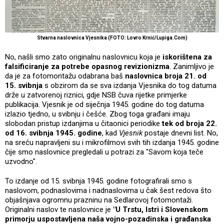
Stvarna naslovnica Vjesnika (FOTO: Lovro Krnić/Lupiga.Com)
No, našli smo zato originalnu naslovnicu koja je
iskorištena za
falsificiranje za potrebe opasnog revizionizma
. Zanimljivo je
da je za fotomontažu odabrana baš
naslovnica broja 21. od
15. svibnja
s obzirom da se sva izdanja Vjesnika do tog datuma
drže u zatvorenoj riznici, gdje NSB čuva rijetke primjerke
publikacija. Vjesnik je od siječnja 1945. godine do tog datuma
izlazio tjedno, u svibnju i češće. Zbog toga građani imaju
slobodan pristup izdanjima u čitaonici periodike
tek od broja 22.
od 16. svibnja 1945. godine
, kad
Vjesnik
postaje dnevni list. No,
na sreću napravljeni su i mikrofilmovi svih tih izdanja 1945. godine
čije smo naslovnice pregledali u potrazi za "Savom koja teče
uzvodno".
To izdanje od 15. svibnja 1945. godine fotografirali smo s
naslovom, podnaslovima i nadnaslovima u čak šest redova što
objašnjava ogromnu prazninu na Sedlarovoj fotomontaži.
Originalni naslov te naslovnice je
"U Trstu, Istri i Slovenskom
primorju uspostavljena naša vojno-pozadinska i građanska