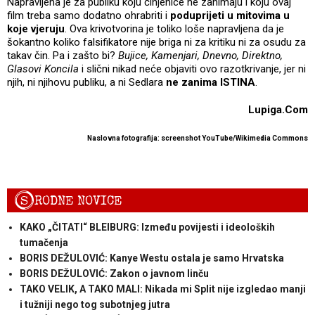
Napravljena je za publiku koju činjenice ne zanimaju i koju ovaj
film treba samo dodatno ohrabriti i
poduprijeti u mitovima u
koje vjeruju
. Ova krivotvorina je toliko loše napravljena da je
šokantno koliko falsifikatore nije briga ni za kritiku ni za osudu za
takav čin. Pa i zašto bi?
Bujice, Kamenjari, Dnevno, Direktno,
Glasovi Koncila
i slični nikad neće objaviti ovo razotkrivanje, jer ni
njih, ni njihovu publiku, a ni Sedlara
ne zanima ISTINA
.
Lupiga.Com
Naslovna fotografija: screenshot YouTube/Wikimedia Commons
S
RODNE NOVICE
KAKO „ČITATI“ BLEIBURG: Između povijesti i ideoloških
tumačenja
BORIS DEŽULOVIĆ: Kanye Westu ostala je samo Hrvatska
BORIS DEŽULOVIĆ: Zakon o javnom linču
TAKO VELIK, A TAKO MALI: Nikada mi Split nije izgledao manji
i tužniji nego tog subotnjeg jutra