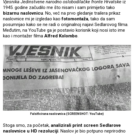
Vjesnika Jedinstvene narodno oslobodilačke fronte Hrvatske
iz
1945. godine začudilo me što nisam i sam primijetio tako
bizarnu naslovnicu
. No, već na prvo gledanje trailera prikaz
naslovnice mi je izgledao kao
fotomontaža
, tako da sam
posumnjao kako se ne radi o originalnoj najavi Sedlarovog filma.
Međutim, na YouTube ga je postavio korisnik koji nosi isto ime
kao i montažer filma
Alfred Kolombo
.
Falsificirana naslovnica (SCREENSHOT: YouTube)
Stoga smo, za početak,
analizirali print screen Sedlarove
naslovnice u HD rezoluciji
. Naslov je bio potpuno neprirodno