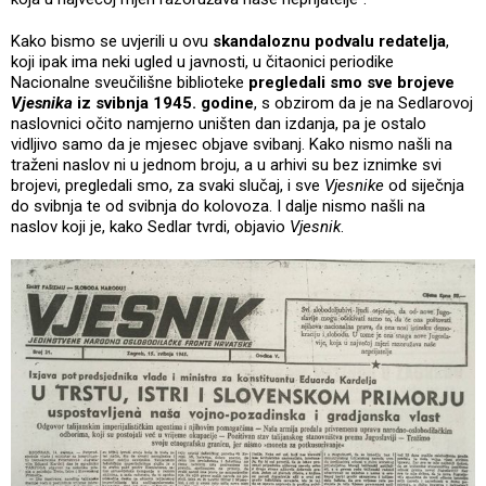
Kako bismo se uvjerili u ovu
skandaloznu podvalu redatelja
,
koji ipak ima neki ugled u javnosti, u čitaonici periodike
Nacionalne sveučilišne biblioteke
pregledali smo sve brojeve
Vjesnika
iz svibnja 1945. godine
, s obzirom da je na Sedlarovoj
naslovnici očito namjerno uništen dan izdanja, pa je ostalo
vidljivo samo da je mjesec objave svibanj. Kako nismo našli na
traženi naslov ni u jednom broju, a u arhivi su bez iznimke svi
brojevi, pregledali smo, za svaki slučaj, i sve
Vjesnike
od siječnja
do svibnja te od svibnja do kolovoza. I dalje nismo našli na
naslov koji je, kako Sedlar tvrdi, objavio
Vjesnik
.