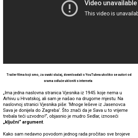
Trailer filma koji smo, za svaki slučaj, downloadali s YouTubea ukoliko se autori od
srama odluče ukloniti s interneta
„Ima jedna naslovna stranica Vjesnika iz 1945. koje nema u
Arhivu u Hrvatskoj, ali sam je našao na drugome mjestu. Na
naslovnoj stranici Vjesnika piše: 'Mnoge leševe iz Jasenovca
Sava je donijela do Zagreba'. Što znači da je Sava u to vrijeme
trebala teći uzvodno!“, objasnio je mudro Sedlar, iznoseći
„ključni“ argument
.
Kako sam nedavno povodom jednog rada pročitao sve brojeve