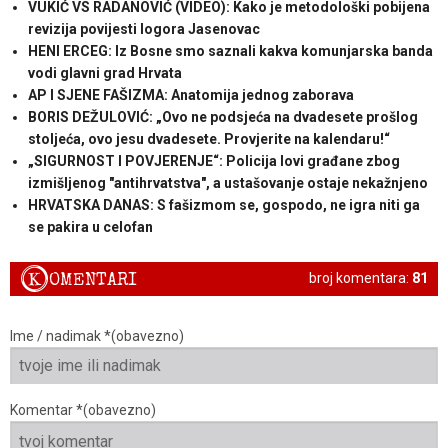
VUKIĆ VS RADANOVIĆ (VIDEO): Kako je metodološki pobijena
revizija povijesti logora Jasenovac
HENI ERCEG: Iz Bosne smo saznali kakva komunjarska banda
vodi glavni grad Hrvata
AP I SJENE FAŠIZMA: Anatomija jednog zaborava
BORIS DEŽULOVIĆ: „Ovo ne podsjeća na dvadesete prošlog
stoljeća, ovo jesu dvadesete. Provjerite na kalendaru!“
„SIGURNOST I POVJERENJE“: Policija lovi građane zbog
izmišljenog "antihrvatstva", a ustašovanje ostaje nekažnjeno
HRVATSKA DANAS: S fašizmom se, gospodo, ne igra niti ga
se pakira u celofan
K
OMENTARI
broj komentara:
81
Ime / nadimak *(obavezno)
Komentar *(obavezno)