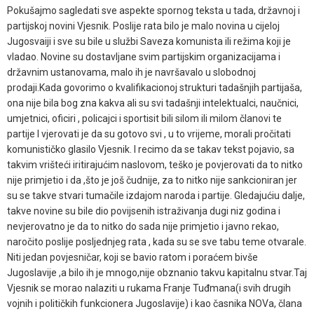
Pokušajmo sagledati sve aspekte spornog teksta u tada, državnoj i
partijskoj novini Vjesnik. Poslije rata bilo je malo novina u cijeloj
Jugosvaiji i sve su bile u službi Saveza komunista ili režima koji je
vladao. Novine su dostavljane svim partijskim organizacijama i
državnim ustanovama, malo ih je navršavalo u slobodnoj
prodaji.Kada govorimo o kvalifikacionoj strukturi tadašnjih partijaša,
ona nije bila bog zna kakva ali su svi tadašnji intelektualci, naučnici,
umjetnici, oficiri , policajci i sportisit bili silom ili milom članovi te
partije I vjerovati je da su gotovo svi , u to vrijeme, morali pročitati
komunističko glasilo Vjesnik. I recimo da se takav tekst pojavio, sa
takvim vrišteći iritirajućim naslovom, teško je povjerovati da to nitko
nije primjetio i da ,što je još čudnije, za to nitko nije sankcioniran jer
su se takve stvari tumačile izdajom naroda i partije. Gledajućiu dalje,
takve novine su bile dio povijsenih istraživanja dugi niz godina i
nevjerovatno je da to nitko do sada nije primjetio i javno rekao,
naročito poslije posljednjeg rata , kada su se sve tabu teme otvarale.
Niti jedan povjesničar, koji se bavio ratom i poraćem bivše
Jugoslavije ,a bilo ih je mnogo,nije obznanio takvu kapitalnu stvar.Taj
Vjesnik se morao nalaziti u rukama Franje Tuđmana(i svih drugih
vojnih i političkih funkcionera Jugoslavije) i kao časnika NOVa, člana