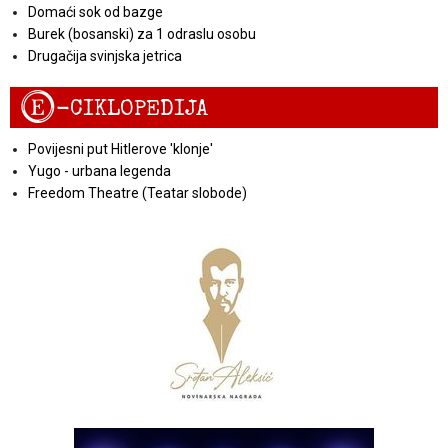
Domaći sok od bazge
Burek (bosanski) za 1 odraslu osobu
Drugačija svinjska jetrica
E
-CIKLOPEDIJA
Povijesni put Hitlerove 'klonje'
Yugo - urbana legenda
Freedom Theatre (Teatar slobode)