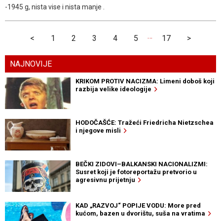
-1945 g, nista vise i nista manje .
…
<
1
2
3
4
5
17
>
NAJNOVIJE
KRIKOM PROTIV NACIZMA: Limeni doboš koji
razbija velike ideologije
HODOČAŠĆE: Tražeći Friedricha Nietzschea
i njegove misli
BEČKI ZIDOVI–BALKANSKI NACIONALIZMI:
Susret koji je fotoreportažu pretvorio u
agresivnu prijetnju
KAD „RAZVOJ“ POPIJE VODU: More pred
kućom, bazen u dvorištu, suša na vratima