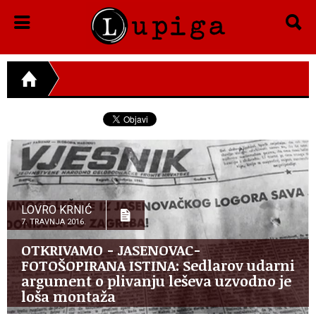
LOVRO KRNIĆ
7. TRAVNJA 2016.
OTKRIVAMO - JASENOVAC-
FOTOŠOPIRANA ISTINA: Sedlarov udarni
argument o plivanju leševa uzvodno je
loša montaža