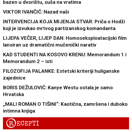
bazen u dvorištu, suša na vratima
VIKTOR IVANČIĆ: Nazad naši
INTERVENCIJA KOJA MIJENJA STVAR: Priča o Hodži
koji je izvukao mrtvog partizanskog komandanta
LIJEPA VEČER, LIJEP DAN: Homoseksploatacijski film
lansiran uz dramatični mučenički narativ
KAD STUDENTI NA KOSOVO KRENU: Memorandum 1 i
Memorandum 2 – isti
FILOZOFIJA PALANKE: Estetski kriteriji huliganske
zajednice
BORIS DEŽULOVIĆ: Kanye Westu ostala je samo
Hrvatska
„MALI ROMAN O TIŠINI“: Kaotična, zamršena i duboko
intimna knjiga
R
ECEPTI