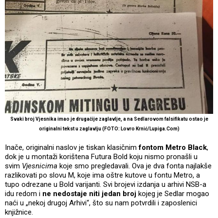
Svaki broj Vjesnika imao je drugačije zaglavlje, a na Sedlarovom falsifikatu ostao je
originalni tekst u zaglavlju (FOTO: Lovro Krnić/Lupiga.Com)
Inače, originalni naslov je tiskan klasičnim
fontom Metro Black
,
dok je u montaži korištena Futura Bold koju nismo pronašli u
svim
Vjesnicima
koje smo pregledavali. Ova je dva fonta najlakše
razlikovati po slovu M, koje ima oštre kutove u fontu Metro, a
tupo odrezane u Bold varijanti. Svi brojevi izdanja u arhivi NSB-a
idu redom i
ne nedostaje niti jedan broj
kojeg je Sedlar mogao
naći u „nekoj drugoj Arhivi“, što su nam potvrdili i zaposlenici
knjižnice.