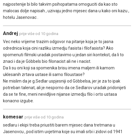
najpostenije bi bilo takvim psihopatama omoguciti da kao sto
malocas dolje napisah , uzivaju jedno mjesec dana u kako oni kazu ,
hotelu Jasenovac .
Andrej
prije više od 10 godina
Vec neko vrijeme trazim odgovor na pitanje koja je to jasna
odrednica koja cini razliku izmedju fasista i filofasista? Ako
spomenuti filmski uradak postavimo u jedan siri kontekst, da li to
znaci i da je Göbbels bio filonacist ali ne i nacist.
Da li su oni koji sa spomenika brisu imena maljem ili kamom
uklesanih zrtava ustase ili samo filoustase?
Ne mislim da je g.Sedlar uspjesniji od Göbbelsa, jer je za to ipak
potreban talenat, ali je nesporno da ce Sedlarov uradak pridonijeti
da se te fine, meni nevidljive nijanse izmedju filo i orto ustasa
konacno izgube.
komesar
prije više od 10 godina
sedlaru i ekipi treba priustiti barem mjesec dana tretmana u
Jasenovcu , pod istim uvjetima koje su imali srbi i zidovi od 1941