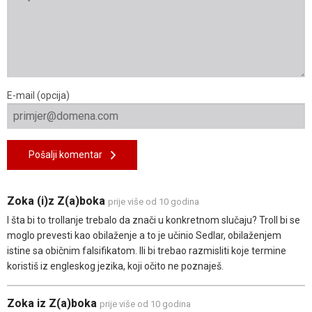
E-mail (opcija)
Pošalji komentar
Zoka (i)z Z(a)boka
prije više od 10 godina
I šta bi to trollanje trebalo da znači u konkretnom slučaju? Troll bi se
moglo prevesti kao obilaženje a to je učinio Sedlar, obilaženjem
istine sa običnim falsifikatom. Ili bi trebao razmisliti koje termine
koristiš iz engleskog jezika, koji očito ne poznaješ.
Zoka iz Z(a)boka
prije više od 10 godina