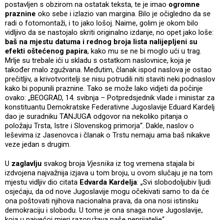
postavljen s obzirom na ostatak teksta, te je imao
ogromne
praznine
oko sebe i izlazio van margina. Bilo je očigledno da se
radi o fotomontaži, i to jako lošoj. Naime, golim je okom bilo
vidljivo da se nastojalo skriti originalno izdanje, no opet jako loše:
baš na mjestu datuma i rednog broja lista nalijepljeni su
efekti oštećenog papira
, kako mu se ne bi moglo ući u trag.
Mrlje su trebale ići u skladu s ostatkom naslovnice, koja je
također malo zgužvana. Međutim, članak ispod naslova je ostao
prečitljiv, a krivotvoritelji se nisu potrudili niti staviti neki podnaslov
kako bi popunili praznine. Tako se može lako vidjeti da počinje
ovako: „BEOGRAD, 14. svibnja – Potpredsjednik vlade i ministar za
konstituantu Demokratske Federativne Jugoslavije Eduard Kardelj
dao je suradniku TANJUGA odgovor na nekoliko pitanja o
položaju Trsta, Istre i Slovenskog primorja“. Dakle, naslov o
leševima iz Jasenovca i članak o Trstu nemaju ama baš nikakve
veze jedan s drugim.
U
zaglavlju
svakog broja
Vjesnika
iz tog vremena stajala bi
izdvojena najvažnija izjava u tom broju, u ovom slučaju je na tom
mjestu vidljiv dio citata
Edvarda Kardelja
: „Svi slobodoljubiv ljudi
osjećaju, da od nove Jugoslavije mogu očekivati samo to da će
ona poštovati njihova nacionalna prava, da ona nosi istinsku
demokraciju i slobodu. U tome je ona snaga nove Jugoslavije,
koja u najvećoj mjeri razoružava naše neprijatelje“.