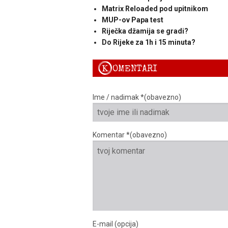
Matrix Reloaded pod upitnikom
MUP-ov Papa test
Riječka džamija se gradi?
Do Rijeke za 1h i 15 minuta?
K
OMENTARI
Ime / nadimak *(obavezno)
Komentar *(obavezno)
E-mail (opcija)