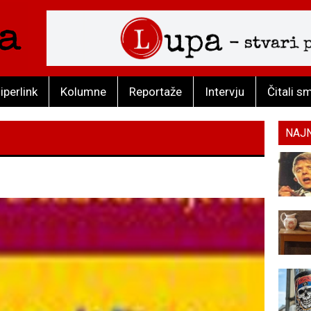
iperlink
Kolumne
Reportaže
Intervju
Čitali s
NAJ