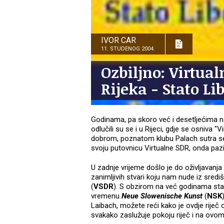
IVOR CAR
11. STUDENOG 2004.
Ozbiljno: Virtua
Rijeka - Stato Li
Godinama, pa skoro već i desetljećima na
odlučili su se i u Rijeci, gdje se osniva
dobrom, poznatom klubu Palach sutra se o
svoju putovnicu Virtualne SDR, onda paz
U zadnje vrijeme došlo je do oživljavanja
zanimljivih stvari koju nam nude iz središ
(
VSDR
). S obzirom na već godinama star
vremenu
Neue Slowenische Kunst
(
NSK
Laibach, možete reći kako je ovdje riječ
svakako zaslužuje pokoju riječ i na ovo