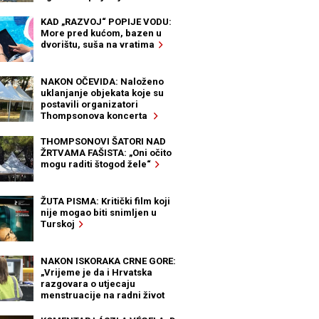
KAD „RAZVOJ“ POPIJE VODU:
More pred kućom, bazen u
dvorištu, suša na vratima
NAKON OČEVIDA: Naloženo
uklanjanje objekata koje su
postavili organizatori
Thompsonova koncerta
THOMPSONOVI ŠATORI NAD
ŽRTVAMA FAŠISTA: „Oni očito
mogu raditi štogod žele“
ŽUTA PISMA: Kritički film koji
nije mogao biti snimljen u
Turskoj
NAKON ISKORAKA CRNE GORE:
„Vrijeme je da i Hrvatska
razgovara o utjecaju
menstruacije na radni život
žena“