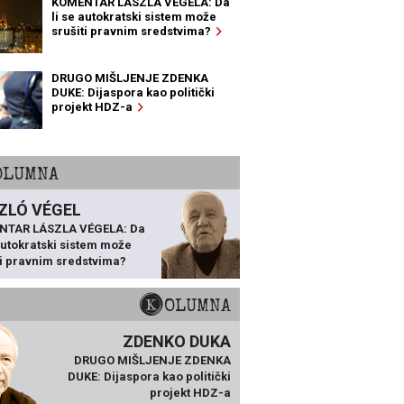
KOMENTAR LÁSZLA VÉGELA: Da
li se autokratski sistem može
srušiti pravnim sredstvima?
DRUGO MIŠLJENJE ZDENKA
DUKE: Dijaspora kao politički
projekt HDZ-a
KOLUMNA
ZLÓ VÉGEL
NTAR LÁSZLA VÉGELA: Da
 autokratski sistem može
ti pravnim sredstvima?
KOLUMNA
ZDENKO DUKA
DRUGO MIŠLJENJE ZDENKA
DUKE: Dijaspora kao politički
projekt HDZ-a