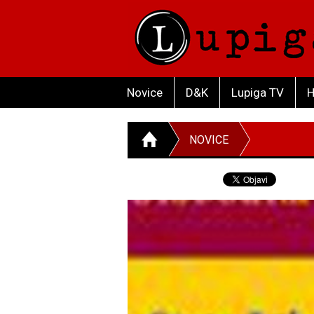
Novice
D&K
Lupiga TV
H
NOVICE