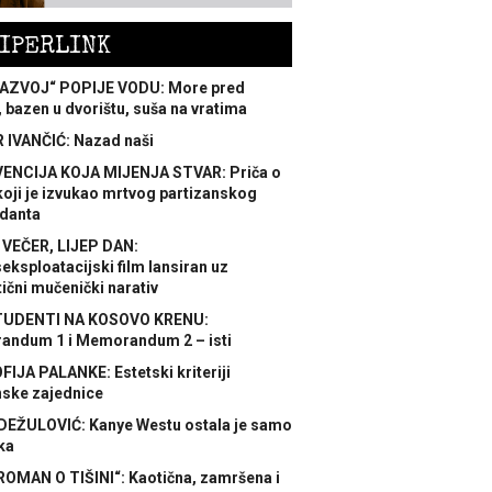
IPERLINK
AZVOJ“ POPIJE VODU: More pred
 bazen u dvorištu, suša na vratima
 IVANČIĆ: Nazad naši
ENCIJA KOJA MIJENJA STVAR: Priča o
koji je izvukao mrtvog partizanskog
danta
 VEČER, LIJEP DAN:
ksploatacijski film lansiran uz
ični mučenički narativ
TUDENTI NA KOSOVO KRENU:
ndum 1 i Memorandum 2 – isti
FIJA PALANKE: Estetski kriteriji
nske zajednice
DEŽULOVIĆ: Kanye Westu ostala je samo
ka
ROMAN O TIŠINI“: Kaotična, zamršena i