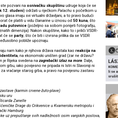
vi ste pozvani na
osnivačku skupštinu
udruge koja će se
k 12. studeni
) održati u riječkom
Palachu
s početkom u
avo glasa imaju svi virtualni državljani, a to pravo budući
orat će platiti u vidu članarine u iznosu od
50 kuna
, što
radu putovnice
(poželjno sa sobom ponijeti fotografiju,
atih dimenzija). Nakon skupštine, kako to i priliči VSDR-
rat će se
party
, što će biti i izvrsna prilika da se VSDR
međusobno pobliže upoznaju.
ju nam kako je njihova država nastala kao
reakcija na
identiteta
, na ekonomski uništen grad (zar ne državu?
om je Rijeka svedena na
zagrebački izlaz na more
. Dalje,
LÁS
m grbu, iako povijesno ne pripada ni Istri ni Slavoniji ni
KOME
li za vraćanje starog grba, a pravo na povijesnu zastavu
li se
sruši
e zastave (karmin crvene-žuto-plave)
dsku uru
a Ricarda Zanelle
šćeničke Drage do Crikvenice u Kvarnersku metropolu i
emački Hamburg
tske uz prepuštanje svih nadležnosti osim vanjskih poslova,