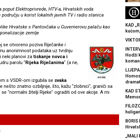
a poput Elektroprivrede, HTV-a, Hrvatskih voda
H
području u korist lokalnih javnih TV i radio stanica
KAD „R
ublike Hrvatske s Pantovčaka u Guvernerovu palaču kao
kućom,
gionalizacije zemlje
VIKTOR
j se otvoreno poziva Riječanke i
INTERV
utnu anonimnost podataka uz tvrdnju
Hodži 
 i neki planovi za
tiskanje
novca i
koman
udru parolu "
Rijeka Riječanima
" (a ne,
LIJEPA
Homose
njem s VSDR-om izgubila se
svaka
dramat
nešto znatno ozbiljnije, što, kažu "zlobnici", graniči sa
KAD S
se "normalni žitelji Rijeke" ograditi od ove akcije. A mi
Memora
FILOZO
huliga
BORIS 
Hrvats
w
„MALI 