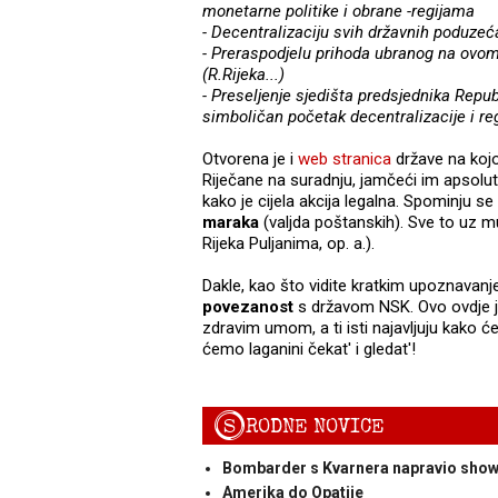
monetarne politike i obrane -regijama
- Decentralizaciju svih državnih poduzeć
- Preraspodjelu prihoda ubranog na ovom 
(R.Rijeka...)
- Preseljenje sjedišta predsjednika Rep
simboličan početak decentralizacije i re
Otvorena je i
web stranica
države na kojo
Riječane na suradnju, jamčeći im apsol
kako je cijela akcija legalna. Spominju se
maraka
(valjda poštanskih). Sve to uz m
Rijeka Puljanima, op. a.).
Dakle, kao što vidite kratkim upoznava
povezanost
s državom NSK. Ovo ovdje je 
zdravim umom, a ti isti najavljuju kako će 
ćemo laganini čekat' i gledat'!
S
RODNE NOVICE
Bombarder s Kvarnera napravio sho
Amerika do Opatije