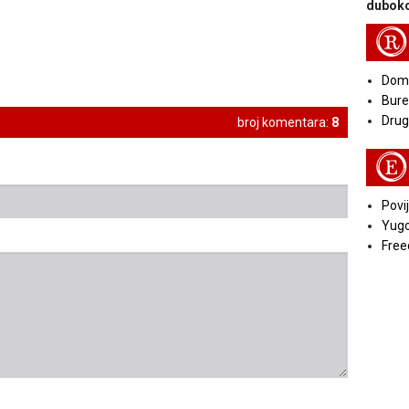
duboko
R
Doma
Bure
Druga
broj komentara:
8
E
Povij
Yugo
Free