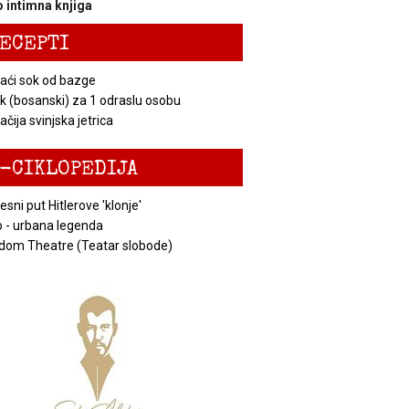
 intimna knjiga
ECEPTI
ći sok od bazge
k (bosanski) za 1 odraslu osobu
čija svinjska jetrica
-CIKLOPEDIJA
esni put Hitlerove 'klonje'
 - urbana legenda
dom Theatre (Teatar slobode)