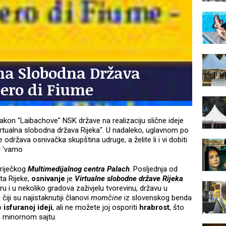
lna Slobodna Država
bero di Fiume
kon "Laibachove" NSK države na realizaciju slične ideje
 "Virtualna slobodna država Rijeka". U nadaleko, uglavnom po
država osnivačka skupština udruge, a želite li i vi dobiti
i 'vamo
 riječkog
Multimedijalnog centra Palach
. Posljednja od
ta Rijeke,
osnivanje
je
Virtualne
slobodne države Rijeka
u i u nekoliko gradova zaživjelu tvorevinu, državu u
) čiji su najistaknutiji članovi
momčine
iz slovenskog benda
 o
isfuranoj ideji
, ali ne možete joj osporiti
hrabrost
, što
m minornom sajtu.