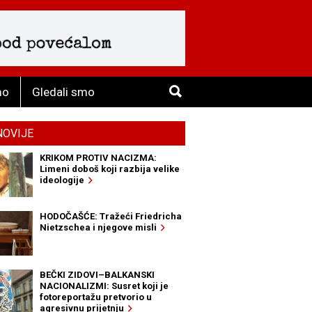
mo
Gledali smo
NOVIJE
KRIKOM PROTIV NACIZMA:
Limeni doboš koji razbija velike
ideologije
HODOČAŠĆE: Tražeći Friedricha
Nietzschea i njegove misli
BEČKI ZIDOVI–BALKANSKI
NACIONALIZMI: Susret koji je
fotoreportažu pretvorio u
agresivnu prijetnju