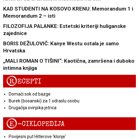
KAD STUDENTI NA KOSOVO KRENU: Memorandum 1 i
Memorandum 2 – isti
FILOZOFIJA PALANKE: Estetski kriteriji huliganske
zajednice
BORIS DEŽULOVIĆ: Kanye Westu ostala je samo
Hrvatska
„MALI ROMAN O TIŠINI“: Kaotična, zamršena i duboko
intimna knjiga
R
ECEPTI
Domaći sok od bazge
Burek (bosanski) za 1 odraslu osobu
Drugačija svinjska jetrica
E
-CIKLOPEDIJA
Povijesni put Hitlerove 'klonje'