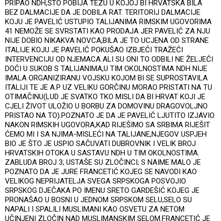
PRIPAO NDH,ŠTO POBIJA TEZU U KOJOJ BI HRVATSKA BILA
BEZ DALMACIJE DA JE DOBILA RAT. TERITORIJ DALMACIJE
KOJU JE PAVELIĆ USTUPIO TALIJANIMA RIMSKIM UGOVORIMA
41 NEMOŽE SE SVRSTATI KAO PRODAJA JER PAVELIĆ ZA NJU
NIJE DOBIO NIKAKVA NOVCA,BILA JE TO UCJENA OD STRANE
ITALIJE KOJU JE PAVELIĆ POKUŠAO IZBJEĆI TRAŽEĆI
INTERVENCIJU OD NJEMACA ALI SU ONI TO ODBILI NE ŽELJEĆI
DOĆI U SUKOB S TALIJANIMA,U TIM OKOLNOSTIMA NDH NIJE
IMALA ORGANIZIRANU VOJSKU KOJOM BI SE SUPROSTAVILA
ITALIJI TE JE A.P UZ VELIKU GORČINU MORAO PRISTATI NA TU
OTIMAČINU(LUD JE SVATKO TKO MISLI DA BI HRVAT KOJI JE
CJELI ŽIVOT ULOŽIO U BORBU ZA DOMOVINU DRAGOVOLJNO
PRISTAO NA TO).POZNATO JE DA JE PAVELIĆ LJUTITO IZJAVIO
NAKON RIMSKIH UGOVORA,KAD RIJEŠIMO SA SRBIMA RIJEŠIT
ĆEMO MI I SA NJIMA-MISLEĆI NA TALIJANE,NJEGOV USPJEH
BIO JE ŠTO JE USPIO SAČUVATI DUBROVNIK I VELIK BROJ
HRVATSKIH OTOKA U SASTAVU NDH U TIM OKOLNOSTIMA.
ZABLUDA BROJ 3; USTAŠE SU ZLOČINCI; S NAIME MALO JE
POZNATO DA JE JURE FRANCETIĆ KOJEG SE NAVODI KAO
VELIKOG NEPRIJATELJA SVEGA SRPSKOGA POSVOJIO
SRPSKOG DJEČAKA PO IMENU SRETO GARDEŠIĆ KOJEG JE
PRONAŠAO U BOSNI U JEDNOM SRPSKOM SELU,SELO SU
NAPALI I SPALILI MUSLIMANI KAO OSVETU ZA NETOM
UČINJENI ZLOČIN NAD MUSLIMANSKIM SELOM.FRANCETIĆ JE