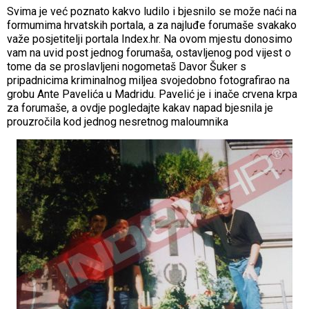
Svima je već poznato kakvo ludilo i bjesnilo se može naći na
formumima hrvatskih portala, a za najluđe forumaše svakako
važe posjetitelji portala Index.hr. Na ovom mjestu donosimo
vam na uvid post jednog forumaša, ostavljenog pod vijest o
tome da se proslavljeni nogometaš Davor Šuker s
pripadnicima kriminalnog miljea svojedobno fotografirao na
grobu Ante Pavelića u Madridu. Pavelić je i inače crvena krpa
za forumaše, a ovdje pogledajte kakav napad bjesnila je
prouzročila kod jednog nesretnog maloumnika