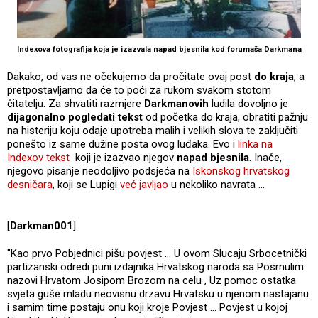
Indexova fotografija koja je izazvala napad bjesnila kod forumaša Darkmana
Dakako, od vas ne očekujemo da pročitate ovaj post
do kraja
, a
pretpostavljamo da će to poći za rukom svakom stotom
čitatelju. Za shvatiti razmjere
Darkmanovih
ludila dovoljno je
dijagonalno pogledati tekst
od početka do kraja, obratiti pažnju
na histeriju koju odaje upotreba malih i velikih slova te zaključiti
ponešto iz same dužine posta ovog luđaka. Evo i
linka na
Indexov tekst
koji je izazvao njegov
napad bjesnila
. Inače,
njegovo pisanje neodoljivo podsjeća na
Iskonskog hrvatskog
desničara
, koji se Lupigi
već javljao
u nekoliko navrata ...
[
Darkman001
]
"Kao prvo Pobjednici pišu povjest ... U ovom Slucaju Srbocetnički
partizanski odredi puni izdajnika Hrvatskog naroda sa Posrnulim
nazovi Hrvatom Josipom Brozom na celu , Uz pomoc ostatka
svjeta guše mladu neovisnu drzavu Hrvatsku u njenom nastajanu
i samim time postaju onu koji kroje Povjest ... Povjest u kojoj