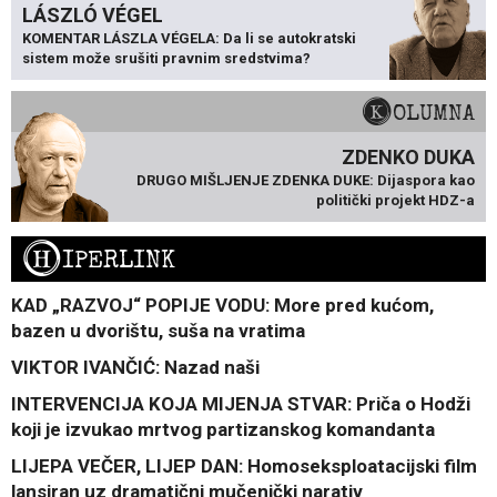
LÁSZLÓ VÉGEL
KOMENTAR LÁSZLA VÉGELA: Da li se autokratski
sistem može srušiti pravnim sredstvima?
KOLUMNA
ZDENKO DUKA
DRUGO MIŠLJENJE ZDENKA DUKE: Dijaspora kao
politički projekt HDZ-a
H
IPERLINK
KAD „RAZVOJ“ POPIJE VODU: More pred kućom,
bazen u dvorištu, suša na vratima
VIKTOR IVANČIĆ: Nazad naši
INTERVENCIJA KOJA MIJENJA STVAR: Priča o Hodži
koji je izvukao mrtvog partizanskog komandanta
LIJEPA VEČER, LIJEP DAN: Homoseksploatacijski film
lansiran uz dramatični mučenički narativ