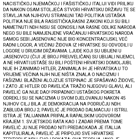
NACISTIČKOJ NJEMAČKOJ I FAŠISTIČKOJ ITALIJI VIDI PRILIKU
DA NAKON OSAM STOLJEĆA STVORI HRVATSKU DRŽAVU TE SE
STAVLJA NA NJIHOVU STRANU,NI TAD POLITIKA USTAŠKA
POLITIKA NIJE BILA RASISTIČKA,RASNI ZAKONI KOJI SU BILI
NAMETNUTI NDH NISU SE ODNOSILI NA RASNE ODLIKE NARODA
NEGO SU BILE NAMJENJENE VRAĆANJU HRVATSKOG NARODA
SAMOG SEBI.JASENOVAC NIJE BIO KONCENTRACIJSKI, VEĆ
RADNI LOGOR, A VEĆINU ŽIDOVA IZ HRVATSKE SU ODVODILI U
LOGORE U DRUGIM DRŽAVAMA. LJUDE KOJI SU UBIJENI U
JASENOVCU (ČIJI JE BROJ PREUVELIČAN) SU UBIJALI NIJEMCI,
A NE HRVATI.USTAŠE SU BILI POŠTENI HRVATSKI DOMOLJUBI,
NIJE IH ZANIMAO HITLER, ZANIMALA IH JE HRVATSKA.U TO
VRIJEME VEĆINA NJIH NIJE NIŠTA ZNALA O NACIZMU I
FAŠIZMU. BLAŽENI ALOJZIJE STEPINAC JE SPAŠAVAO ŽIDOVE,
I ZATO JE HITLER OD PAVELIĆA TRAŽIO NJEGOVU GLAVU, ALI
PAVELIĆ GA NIJE DAO! PRIPADNICI USTAŠKOG POKRETA
ODREKLI SU SE NACIZMA U SVOM DJELOVANJU NAKON 45
NJIHOV CILJ BILA JE DEMOKRACIJA NA PODRUČJU NDH.
ZABLUDA BROJ 2; PAVELIĆ JE PRODAO DALMACIJU I ISTRU;
ISTRA JE TALIJANIMA PRIPALA RAPALSKIM UGOVOROM
KRAJEM 1. SVJETSKOG RATA KAO I ZADAR PREMA TOME
PAVELIĆ JU NIJE PRODAO NITI PREDAO.KADA JE ITALIJA
KAPITULIRALA, PAVELIĆ JE PRIPOJIO SVE HRVATSKE