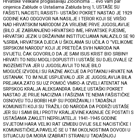
Hrvatske Velikane proglasavaju Zlocincima .... evo vam par
cinjenica Zablude o Ustašama Zabluda broj 1; USTAŠE SU
FAŠISTI, NACISTI, RASISTI- USTAŠKI POKRET NASTAO JE 1929
GODINE KAO ODGOVOR NA NASILJE I TEROR KOJI SE VRŠIO
NAD HRVATSKIM NARODOM ZA VRIJEME PRVE JUGOSLAVIJE
(BILO JE ZABRANJENO HRVATSKO IME, HRVATSKE PJESME,
HRVATSKI JEZIK U DRŽAVNIM INSTITUCIJAMA NALAZILO SE 90
%SRBA, HRVATSKA DJECA U ŠKOLAMA SU UČILA O “VELIKOME
SRPSKOM NARODU” KOJI JE PRETEČA SVIH NARODA NA
SVIJETU, ČAK GOVORILO DA JE SAM ISUS KRIST BIO SRBIN!!
HRVATI TO NISU MOGLI DOPUSTITI I USTAŠE SU DJELOVALE IZ
INOZEMSTVA JER U JUGOSLAVIJI TO NIJE BILO
MOGUĆE.IZVODILI SU RAZNE AKCIJE DA POTAKNU HRVATE NA
USTANAK. TO IM NIJE USPIJEVALO JER JE JUGOSLAVIJA BILA
PREJAKA.ZATO SU UZ POMOĆ VMRO-A IZVELI ATENTAT NA
SRPSKOG KRALJA ALEKSANDRA. DAKLE USTAŠKI POKRET
NASTAO JE PRIJE NACIZMA I FAŠIZMA TE NEMA FAŠISTIČKE
OSNOVEU TOJ BORBI HUP SU PODRŽAVALI I TADAŠNJI
KOMUNISTI KOJI SU TRAŽILI OD NARODA DA PODRŽI USTAŠE
JER SU I SAMI BILI PROTIV KRALJEVINE.KASNIJE ĆE POSTATI S
USTAŠAMA ZAKLETI NEPRIJATELJI. 1941-1945 GODINE
SVJETOM HARA VELIKI RAT IZMEĐU DVIJE SILE NACISTIČKE I
KOMUNISTIČKE,A.PAVELIĆ SE U TIM OKOLNOSTIMA DOVODI U
SITUACIJU DA MORA IZABRATI STRANU.U TADAŠNJOJ