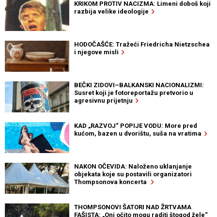
KRIKOM PROTIV NACIZMA: Limeni doboš koji
razbija velike ideologije
HODOČAŠĆE: Tražeći Friedricha Nietzschea
i njegove misli
BEČKI ZIDOVI–BALKANSKI NACIONALIZMI:
Susret koji je fotoreportažu pretvorio u
agresivnu prijetnju
KAD „RAZVOJ“ POPIJE VODU: More pred
kućom, bazen u dvorištu, suša na vratima
NAKON OČEVIDA: Naloženo uklanjanje
objekata koje su postavili organizatori
Thompsonova koncerta
THOMPSONOVI ŠATORI NAD ŽRTVAMA
FAŠISTA: „Oni očito mogu raditi štogod žele“