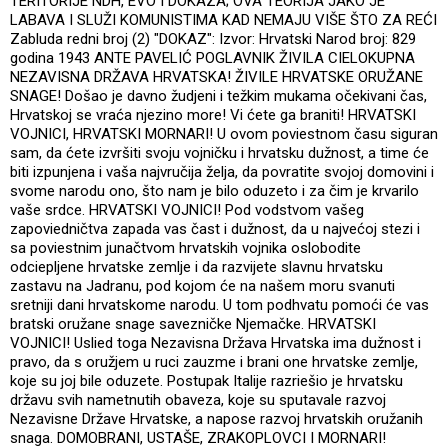
TERITORIJE NDH, EVO I DOKAZA; OVA TEORIJA JAKO JE
LABAVA I SLUŽI KOMUNISTIMA KAD NEMAJU VIŠE ŠTO ZA REĆI
Zabluda redni broj (2) "DOKAZ": Izvor: Hrvatski Narod broj: 829
godina 1943 ANTE PAVELIĆ POGLAVNIK ŽIVILA CIELOKUPNA
NEZAVISNA DRŽAVA HRVATSKA! ŽIVILE HRVATSKE ORUŽANE
SNAGE! Došao je davno žudjeni i težkim mukama očekivani čas,
Hrvatskoj se vraća njezino more! Vi ćete ga braniti! HRVATSKI
VOJNICI, HRVATSKI MORNARI! U ovom poviestnom času siguran
sam, da ćete izvršiti svoju vojničku i hrvatsku dužnost, a time će
biti izpunjena i vaša najvručija želja, da povratite svojoj domovini i
svome narodu ono, što nam je bilo oduzeto i za čim je krvarilo
vaše srdce. HRVATSKI VOJNICI! Pod vodstvom vašeg
zapoviedničtva zapada vas čast i dužnost, da u najvećoj stezi i
sa poviestnim junačtvom hrvatskih vojnika oslobodite
odciepljene hrvatske zemlje i da razvijete slavnu hrvatsku
zastavu na Jadranu, pod kojom će na našem moru svanuti
sretniji dani hrvatskome narodu. U tom podhvatu pomoći će vas
bratski oružane snage savezničke Njemačke. HRVATSKI
VOJNICI! Uslied toga Nezavisna Država Hrvatska ima dužnost i
pravo, da s oružjem u ruci zauzme i brani one hrvatske zemlje,
koje su joj bile oduzete. Postupak Italije razriešio je hrvatsku
državu svih nametnutih obaveza, koje su sputavale razvoj
Nezavisne Države Hrvatske, a napose razvoj hrvatskih oružanih
snaga. DOMOBRANI, USTAŠE, ZRAKOPLOVCI I MORNARI!