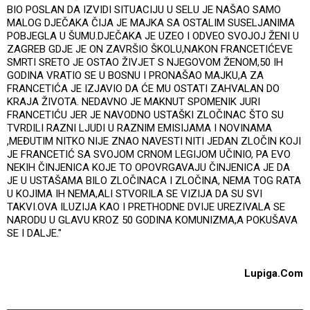
BIO POSLAN DA IZVIDI SITUACIJU U SELU JE NAŠAO SAMO
MALOG DJEČAKA ČIJA JE MAJKA SA OSTALIM SUSELJANIMA
POBJEGLA U ŠUMU.DJEČAKA JE UZEO I ODVEO SVOJOJ ŽENI U
ZAGREB GDJE JE ON ZAVRŠIO ŠKOLU,NAKON FRANCETIĆEVE
SMRTI SRETO JE OSTAO ŽIVJET S NJEGOVOM ŽENOM,50 IH
GODINA VRATIO SE U BOSNU I PRONAŠAO MAJKU,A ZA
FRANCETIĆA JE IZJAVIO DA ĆE MU OSTATI ZAHVALAN DO
KRAJA ŽIVOTA. NEDAVNO JE MAKNUT SPOMENIK JURI
FRANCETIĆU JER JE NAVODNO USTAŠKI ZLOČINAC ŠTO SU
TVRDILI RAZNI LJUDI U RAZNIM EMISIJAMA I NOVINAMA
,MEĐUTIM NITKO NIJE ZNAO NAVESTI NITI JEDAN ZLOČIN KOJI
JE FRANCETIĆ SA SVOJOM CRNOM LEGIJOM UČINIO, PA EVO
NEKIH ČINJENICA KOJE TO OPOVRGAVAJU ČINJENICA JE DA
JE U USTAŠAMA BILO ZLOČINACA I ZLOČINA, NEMA TOG RATA
U KOJIMA IH NEMA,ALI STVORILA SE VIZIJA DA SU SVI
TAKVI.OVA ILUZIJA KAO I PRETHODNE DVIJE UREZIVALA SE
NARODU U GLAVU KROZ 50 GODINA KOMUNIZMA,A POKUŠAVA
SE I DALJE."
Lupiga.Com