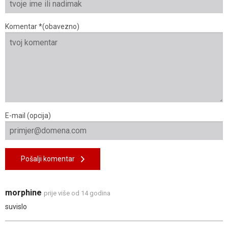
Komentar *(obavezno)
E-mail (opcija)
Pošalji komentar
morphine
prije više od 14 godina
suvislo