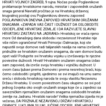
HRVATI VOJNICI! ZAGREB, 9 rujna. Noćas poslje Poglavnikove
proklamacije hrvatskome narodu, ministar i zapoviednik oružanih
snaga general Navratil pročitao je na Hrvatskoj državnoj
krugvalnoj postaji ovu Poglavnikovu dnevnu zapovied:
POGLAVNIKOVA DNEVNA ZAPOVIED HRVATSKIM ORUŽANIM
SNAGAMA: »ZAPADA VAS ČAST I DUŽNOST DA OSLOBODITE
ODCIEPLJENE HRVATSKE ZEMLJE I DA RAZVIJETE SLAVNU
HRVATSKU ZASTAVU NA JADRANU« Hrvatskoj se vraća njeno
more Od današnjeg dana sloboda i nezavisnost Hrvatske nije
više ničim ograničena! Hrvati Primorja i Dalmacije, koji ste
napustili svoje domove radi talijanskih nasilja na vama izvršenih,
pridružite se hrvatskim oružanim snagama, da vam domovi budu
opet vaši! Poduprite svi hrvatsku vojsku u izvršavanju te njezine
poviestne dužnosti. Hrvati! Hrvatskim oružanim snagama izdao
sam zapovied, da izvrše svoju hrvatsku i vojničku dužnost. U
ovom času ljubavi prema Domovini i prema nesretnoj braći, koju
ćemo osloboditi i prigrliti, ujedinimo se svi imajuči na umu samo
sreću i slobodu hrvatskog naroda te svoju vlastitu Nezavisnu
Državu Hrvatsku. U ovom poviestnom času okupimo se svi pod
jednog čovjeka oko svojih oružanih snaga koje će u zajednici sa
savezničkim njemačkim oružanim snagama osloboditi hrvatske
zemlje na Jadranu. Hrvatski narode! Velika njemačka izjavila mi je
večeras, DA PRIZNAJE NEZAVISNOJ DRŽAVI HRVATSKOJ
GRANICE, U KOJIMA SU UKLJUČENE ODCIEPLJENE HRVATSKE