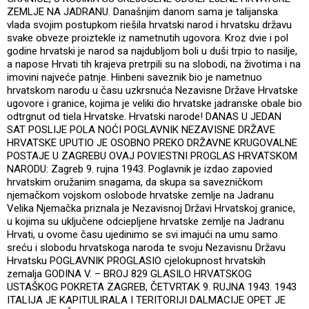
ZEMLJE NA JADRANU. Današnjim danom sama je talijanska
vlada svojim postupkom riešila hrvatski narod i hrvatsku državu
svake obveze proiztekle iz nametnutih ugovora. Kroz dvie i pol
godine hrvatski je narod sa najdubljom boli u duši trpio to nasilje,
a napose Hrvati tih krajeva pretrpili su na slobodi, na životima i na
imovini najveće patnje. Hinbeni saveznik bio je nametnuo
hrvatskom narodu u času uzkrsnuća Nezavisne Države Hrvatske
ugovore i granice, kojima je veliki dio hrvatske jadranske obale bio
odtrgnut od tiela Hrvatske. Hrvatski narode! DANAS U JEDAN
SAT POSLIJE POLA NOĆI POGLAVNIK NEZAVISNE DRŽAVE
HRVATSKE UPUTIO JE OSOBNO PREKO DRŽAVNE KRUGOVALNE
POSTAJE U ZAGREBU OVAJ POVIESTNI PROGLAS HRVATSKOM
NARODU: Zagreb 9. rujna 1943. Poglavnik je izdao zapovied
hrvatskim oružanim snagama, da skupa sa savezničkom
njemačkom vojskom oslobode hrvatske zemlje na Jadranu
Velika Njemačka priznala je Nezavisnoj Državi Hrvatskoj granice,
u kojima su uključene odciepljene hrvatske zemlje na Jadranu
Hrvati, u ovome času ujedinimo se svi imajući na umu samo
sreću i slobodu hrvatskoga naroda te svoju Nezavisnu Državu
Hrvatsku POGLAVNIK PROGLASIO cjelokupnost hrvatskih
zemalja GODINA V. – BROJ 829 GLASILO HRVATSKOG
USTAŠKOG POKRETA ZAGREB, ČETVRTAK 9. RUJNA 1943. 1943
ITALIJA JE KAPITULIRALA I TERITORIJI DALMACIJE OPET JE