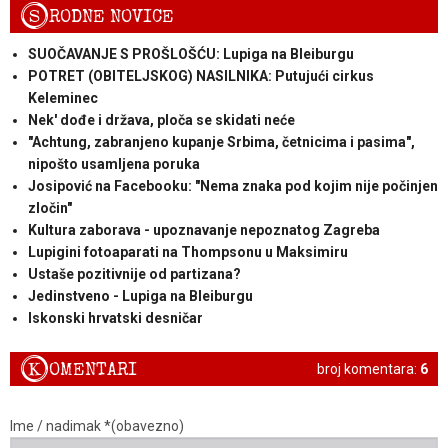
S
RODNE NOVICE
SUOČAVANJE S PROŠLOŠĆU: Lupiga na Bleiburgu
POTRET (OBITELJSKOG) NASILNIKA: Putujući cirkus
Keleminec
Nek' dođe i država, ploča se skidati neće
"Achtung, zabranjeno kupanje Srbima, četnicima i pasima",
nipošto usamljena poruka
Josipović na Facebooku: "Nema znaka pod kojim nije počinjen
zločin"
Kultura zaborava - upoznavanje nepoznatog Zagreba
Lupigini fotoaparati na Thompsonu u Maksimiru
Ustaše pozitivnije od partizana?
Jedinstveno - Lupiga na Bleiburgu
Iskonski hrvatski desničar
K
OMENTARI
broj komentara:
6
Ime / nadimak *(obavezno)