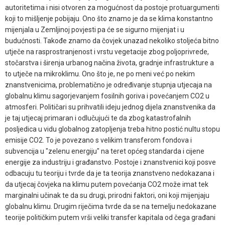
autoritetima i nisi otvoren za mogućnost da postoje protuargumenti
koji to mišljenje pobijaju. Ono što znamo je da se klima konstantno
mijenjala u Zemljinoj povjesti pa će se sigurno mijenjat i u
budućnosti. Takođe znamo da čovjek unazad nekoliko stoljeća bitno
utječe na rasprostranjenost i vrstu vegetacije zbog poljoprivrede,
stočarstva i širenja urbanog načina života, gradnje infrastrukture a
to utječe na mikroklimu. Ono što je, ne po meni već po nekim
znanstvenicima, problematično je određivanje stupnja utjecaja na
globalnu klimu sagorjevanjem fosilnih goriva i povećanjem CO2 u
atmosferi. Političari su prihvatili ideju jednog dijela znanstvenika da
je taj utjecaj primaran i odlučujući te da zbog katastrofalnih
posljedica u vidu globalnog zatopljenja treba hitno postić nultu stopu
emisije CO2. To je povezano s velikim transferom fondova i
subvencija u "zelenu energiju" na teret općeg standarda i cijene
energije za industriju i građanstvo. Postoje i znanstvenici koji posve
odbacuju tu teoriju i tvrde da je ta teorija znanstveno nedokazana i
da utjecaj čovjeka na klimu putem povećanja CO2 može imat tek
marginalni učinak te da su drugi, prirodni faktori, oni koji mijenjaju
globalnu klimu. Drugim riječima tvrde da se na temelju nedokazane
teorije političkim putem vrši veliki transfer kapitala od čega građani