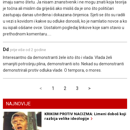
imaju samo štetu. Ja nisam znanstvenik i ne mogu znati koja teorija
je točna ali mislim da griješiš ako misliš da je ono što političari
zastupaju danas utvrđena i dokazana činjenica. Sjeti se što su radili
u vezi s kovidom i kakve su odluke donosili, ko je namlatio novce a ko
su ispali ošišane ovce. Uostalom pogledaj linkove koje sam stavio u
prethodnom komentaru.....
Dd
prije više od 2 godine
Interesantno da demonstranti žele isto što i vlada. Vlada želi
smanjiti potrošnju plina, demonstranti isto. Nekad su demonstranti
demonstrirali protiv odluka vlade. O tempora, o mores.
<
1
2
3
>
NAJNOVIJE
KRIKOM PROTIV NACIZMA: Limeni doboš koji
razbija velike ideologije