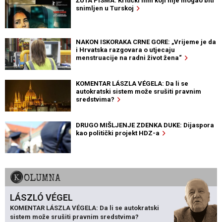
ŽUTA PISMA: Kritički film koji nije mogao biti
snimljen u Turskoj
NAKON ISKORAKA CRNE GORE: „Vrijeme je da
i Hrvatska razgovara o utjecaju
menstruacije na radni život žena“
KOMENTAR LÁSZLA VÉGELA: Da li se
autokratski sistem može srušiti pravnim
sredstvima?
DRUGO MIŠLJENJE ZDENKA DUKE: Dijaspora
kao politički projekt HDZ-a
KOLUMNA
LÁSZLÓ VÉGEL
KOMENTAR LÁSZLA VÉGELA: Da li se autokratski
sistem može srušiti pravnim sredstvima?