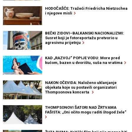
HODOČAŠĆE: Tražeći Friedricha Nietzschea
i njegove misli
BEČKI ZIDOVI–BALKANSKI NACIONALIZMI:
Susret koji je fotoreportažu pretvorio u
agresivnu prijetnju
KAD „RAZVOJ“ POPIJE VODU: More pred
kućom, bazen u dvorištu, suša na vratima
NAKON OČEVIDA: Naloženo uklanjanje
objekata koje su postavili organizatori
Thompsonova koncerta
THOMPSONOVI ŠATORI NAD ŽRTVAMA
FAŠISTA: „Oni očito mogu raditi štogod žele“