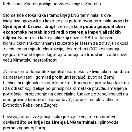
Rebelliona Zagreb poslije održane akcije u Zagrebu.
Što se tiče otoka Krka i tamošnjeg LNG terminala iz ove
inicijative upozorili su kako se plin putem ovog terminala
uvozi iz
Sjedinjenih Država
i drugih zemalja koje
potiču geopolitičke i
ekonomske nestabilnosti radi ostvarenja imperijalističkih
ciljeva
. Napominju kako je plin koji stiže iz SAD-a dobiven
hidrauličkim frakturiranjem i izuzetno je štetan za zdravlje i okoliš
zajednica na mjestu ekstrakcije, dok metan i CO2 koji nastaju
njegovim korištenjem dugotrajno ostaju u atmosferi i vode u sve
veću klimatsku nestabilnost
„Ne možemo dopustiti kapitalističkom ekstraktivističkom sustavu
da nastavi rasti i gomilati profit uništavajući život na Zemlji.
Ujedinjeni u globalni klimatski pokret, borimo se protiv kapitalizma
i za odrast koji djeluje po principima klimatske pravde, smanjenja
potrošnje i proizvodnje na esencijalne ljudske potrebe, imajući na
umu granice biosfere i ekosustava“, poručile su aktivistkinje
Extinction Rebelliona Zagreb.
U svojoj poruci zaključuju kako je krajnje vrijeme da društvo
osvijesti
što se krije iza širenja LNG terminala
i plinovoda
prema zapadnoj Europi.