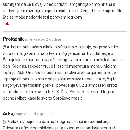
sumnjam da će ti ovaj video koristiti, arogancija kombinirana s
nedovoljnim razumjevanjem i uvidom u složenost teme nije nešto
što se može nadomjestiti zdravom logikom...
link
Prolaznik
prije više od 2 godine
@Arkaj ne prihvaćam nikakvo oficijelno mišljenje, nego se vodim
zdravom logikom i znanstvenim čijnjenicama. Evo danas je u
Španjolskoj izmjerena najviša temperatura ikad na neki listopadski
dan. Kod nas, također vruće i ljeto, temperatura mora u Malom
Lošinju 23,5. Ono što ti nudiš nisu nikakvi protuargumenti nego
lupanje gluposti i tvrdnje da je s klimom sve u redu i da je, čuj to,
sagorijevanje fosilnih goriva i povećanje CO2 u atmosferi skroz
normalno i ok. Linkovi su ti za K. Čovječe, na korak si od toga da
počneš vikati kako je sve to Soroševo maslo.
Arkaj
prije više od 2 godine
@Prolaznik, bojim se da imaš dogmatski način razmišljanja.
Prihvataš oficijelno mišljenje jer ga zastupaju oni koje smatraš