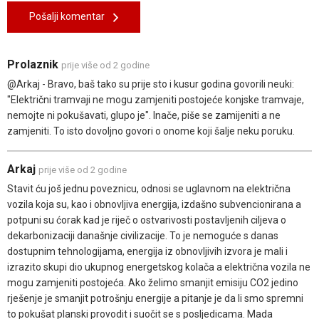
Pošalji komentar
Prolaznik
prije više od 2 godine
@Arkaj - Bravo, baš tako su prije sto i kusur godina govorili neuki:
"Električni tramvaji ne mogu zamjeniti postojeće konjske tramvaje,
nemojte ni pokušavati, glupo je". Inače, piše se zamijeniti a ne
zamjeniti. To isto dovoljno govori o onome koji šalje neku poruku.
Arkaj
prije više od 2 godine
Stavit ću još jednu poveznicu, odnosi se uglavnom na električna
vozila koja su, kao i obnovljiva energija, izdašno subvencionirana a
potpuni su ćorak kad je riječ o ostvarivosti postavljenih ciljeva o
dekarbonizaciji današnje civilizacije. To je nemoguće s danas
dostupnim tehnologijama, energija iz obnovljivih izvora je mali i
izrazito skupi dio ukupnog energetskog kolača a električna vozila ne
mogu zamjeniti postojeća. Ako želimo smanjit emisiju CO2 jedino
rješenje je smanjit potrošnju energije a pitanje je da li smo spremni
to pokušat planski provodit i suočit se s posljedicama. Mada