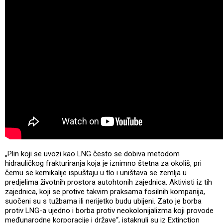
„Plin koji se uvozi kao LNG često se dobiva metodom
hidrauličkog frakturiranja koja je iznimno štetna za okoliš, pri
čemu se kemikalije ispuštaju u tlo i uništava se zemlja u
predjelima životnih prostora autohtonih zajednica. Aktivisti iz tih
zajednica, koji se protive takvim praksama fosilnih kompanija,
suočeni su s tužbama ili nerijetko budu ubijeni. Zato je borba
protiv LNG-a ujedno i borba protiv neokolonijalizma koji provode
međunarodne korporacije i države“, istaknuli su iz Extinction