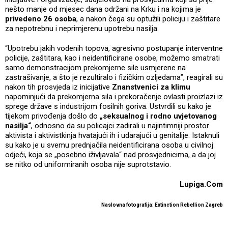
nešto manje od mjesec dana održani na Krku i na kojima je
privedeno 26 osoba
, a nakon čega su optužili policiju i zaštitare
za nepotrebnu i neprimjerenu upotrebu nasilja.
“Upotrebu jakih vodenih topova, agresivno postupanje interventne
policije, zaštitara, kao i neidentificirane osobe, možemo smatrati
samo demonstracijom prekomjerne sile usmjerene na
zastrašivanje, a što je rezultiralo i fizičkim ozljedama”, reagirali su
nakon tih prosvjeda iz inicijative
Znanstvenici za klimu
napominjući da prekomjerna sila i prekoračenje ovlasti proizlazi iz
sprege države s industrijom fosilnih goriva. Ustvrdili su kako je
tijekom privođenja došlo do
„seksualnog i rodno uvjetovanog
nasilja“
, odnosno da su policajci zadirali u najintimniji prostor
aktivista i aktivistkinja hvatajući ih i udarajući u genitalije. Istaknuli
su kako je u svemu prednjačila neidentificirana osoba u civilnoj
odjeći, koja se „posebno iživljavala“ nad prosvjednicima, a da joj
se nitko od uniformiranih osoba nije suprotstavio.
Lupiga.Com
Naslovna fotografija: Extinction Rebellion Zagreb