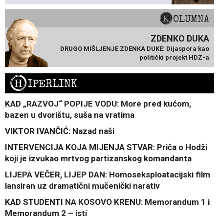
KOLUMNA
ZDENKO DUKA
DRUGO MIŠLJENJE ZDENKA DUKE: Dijaspora kao
politički projekt HDZ-a
H
IPERLINK
KAD „RAZVOJ“ POPIJE VODU: More pred kućom,
bazen u dvorištu, suša na vratima
VIKTOR IVANČIĆ: Nazad naši
INTERVENCIJA KOJA MIJENJA STVAR: Priča o Hodži
koji je izvukao mrtvog partizanskog komandanta
LIJEPA VEČER, LIJEP DAN: Homoseksploatacijski film
lansiran uz dramatični mučenički narativ
KAD STUDENTI NA KOSOVO KRENU: Memorandum 1 i
Memorandum 2 – isti