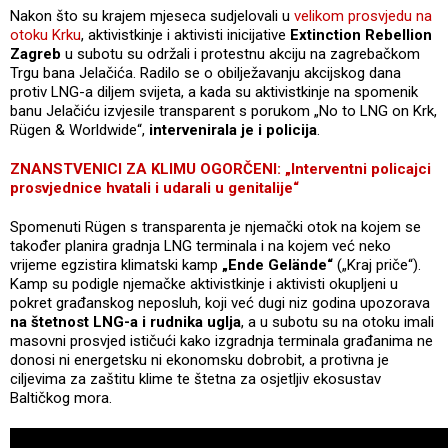
Nakon što su krajem mjeseca sudjelovali u
velikom prosvjedu na
otoku Krku
, aktivistkinje i aktivisti inicijative
Extinction Rebellion
Zagreb
u subotu su održali i protestnu akciju na zagrebačkom
Trgu bana Jelačića. Radilo se o obilježavanju akcijskog dana
protiv LNG-a diljem svijeta, a kada su aktivistkinje na spomenik
banu Jelačiću izvjesile transparent s porukom „No to LNG on Krk,
Rügen & Worldwide“,
intervenirala je i policija
.
ZNANSTVENICI ZA KLIMU OGORČENI: „Interventni policajci
prosvjednice hvatali i udarali u genitalije“
Spomenuti Rügen s transparenta je njemački otok na kojem se
također planira gradnja LNG terminala i na kojem već neko
vrijeme egzistira klimatski kamp
„Ende Gelände“
(„Kraj priče“).
Kamp su podigle njemačke aktivistkinje i aktivisti okupljeni u
pokret građanskog neposluh, koji već dugi niz godina upozorava
na štetnost LNG-a i rudnika uglja
, a u subotu su na otoku imali
masovni prosvjed ističući kako izgradnja terminala građanima ne
donosi ni energetsku ni ekonomsku dobrobit, a protivna je
ciljevima za zaštitu klime te štetna za osjetljiv ekosustav
Baltičkog mora.