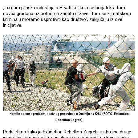
„To gura plinska industrija u Hrvatskoj koja se bogati krađom
novca građana uz potporu i zaštitu države i tom se klimatskom
kriminalu moramo usprotiviti kao društvo“, zaključuju iz ove
inicijative.
Nemile scene s prošlomjesečnog prosvjeda u Omišlju na Krku (FOTO: Extinction
Rebellion Zagreb)
Podsjetimo kako je Extinction Rebellion Zagreb, uz brojne druge
inicijative i organizacije, sudjelovao na prosvjedima koji su prije