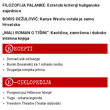
FILOZOFIJA PALANKE: Estetski kriteriji huliganske
zajednice
BORIS DEŽULOVIĆ: Kanye Westu ostala je samo
Hrvatska
„MALI ROMAN O TIŠINI“: Kaotična, zamršena i duboko
intimna knjiga
R
ECEPTI
Domaći sok od bazge
Burek (bosanski) za 1 odraslu osobu
Drugačija svinjska jetrica
E
-CIKLOPEDIJA
Povijesni put Hitlerove 'klonje'
Yugo - urbana legenda
Freedom Theatre (Teatar slobode)