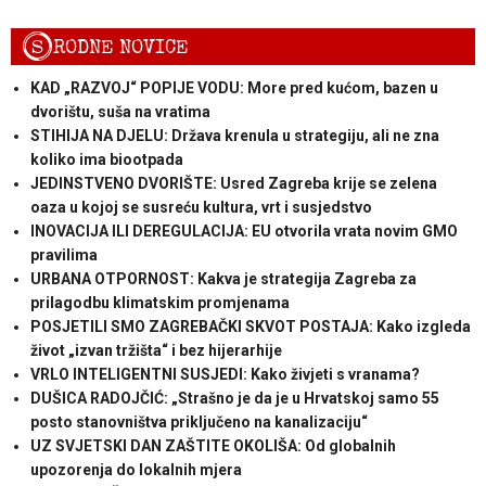
S
RODNE NOVICE
KAD „RAZVOJ“ POPIJE VODU: More pred kućom, bazen u
dvorištu, suša na vratima
STIHIJA NA DJELU: Država krenula u strategiju, ali ne zna
koliko ima biootpada
JEDINSTVENO DVORIŠTE: Usred Zagreba krije se zelena
oaza u kojoj se susreću kultura, vrt i susjedstvo
INOVACIJA ILI DEREGULACIJA: EU otvorila vrata novim GMO
pravilima
URBANA OTPORNOST: Kakva je strategija Zagreba za
prilagodbu klimatskim promjenama
POSJETILI SMO ZAGREBAČKI SKVOT POSTAJA: Kako izgleda
život „izvan tržišta“ i bez hijerarhije
VRLO INTELIGENTNI SUSJEDI: Kako živjeti s vranama?
DUŠICA RADOJČIĆ: „Strašno je da je u Hrvatskoj samo 55
posto stanovništva priključeno na kanalizaciju“
UZ SVJETSKI DAN ZAŠTITE OKOLIŠA: Od globalnih
upozorenja do lokalnih mjera