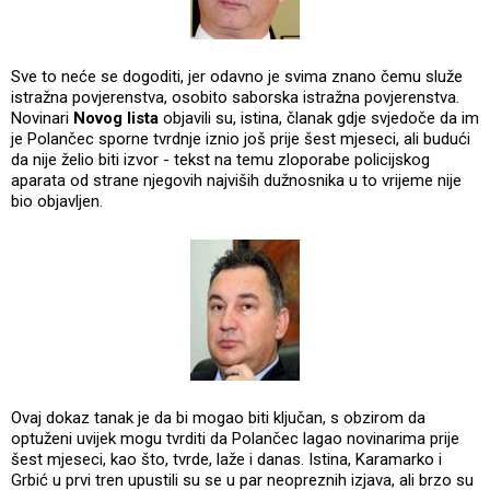
Sve to neće se dogoditi, jer odavno je svima znano čemu služe
istražna povjerenstva, osobito saborska istražna povjerenstva.
Novinari
Novog lista
objavili su, istina, članak gdje svjedoče da im
je Polančec sporne tvrdnje iznio još prije šest mjeseci, ali budući
da nije želio biti izvor - tekst na temu zloporabe policijskog
aparata od strane njegovih najviših dužnosnika u to vrijeme nije
bio objavljen.
Ovaj dokaz tanak je da bi mogao biti ključan, s obzirom da
optuženi uvijek mogu tvrditi da Polančec lagao novinarima prije
šest mjeseci, kao što, tvrde, laže i danas. Istina, Karamarko i
Grbić u prvi tren upustili su se u par neopreznih izjava, ali brzo su