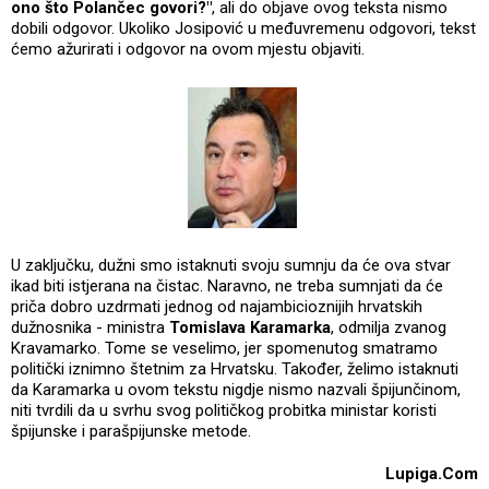
ono što Polančec govori?"
, ali do objave ovog teksta nismo
dobili odgovor. Ukoliko Josipović u međuvremenu odgovori, tekst
ćemo ažurirati i odgovor na ovom mjestu objaviti.
U zaključku, dužni smo istaknuti svoju sumnju da će ova stvar
ikad biti istjerana na čistac. Naravno, ne treba sumnjati da će
priča dobro uzdrmati jednog od najambicioznijih hrvatskih
dužnosnika - ministra
Tomislava Karamarka
, odmilja zvanog
Kravamarko. Tome se veselimo, jer spomenutog smatramo
politički iznimno štetnim za Hrvatsku. Također, želimo istaknuti
da Karamarka u ovom tekstu nigdje nismo nazvali špijunčinom,
niti tvrdili da u svrhu svog političkog probitka ministar koristi
špijunske i parašpijunske metode.
Lupiga.Com