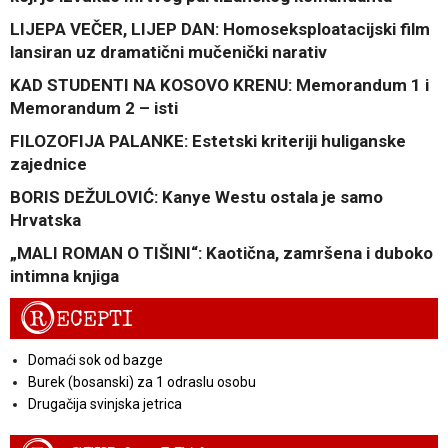
LIJEPA VEČER, LIJEP DAN: Homoseksploatacijski film
lansiran uz dramatični mučenički narativ
KAD STUDENTI NA KOSOVO KRENU: Memorandum 1 i
Memorandum 2 – isti
FILOZOFIJA PALANKE: Estetski kriteriji huliganske
zajednice
BORIS DEŽULOVIĆ: Kanye Westu ostala je samo
Hrvatska
„MALI ROMAN O TIŠINI“: Kaotična, zamršena i duboko
intimna knjiga
R
ECEPTI
Domaći sok od bazge
Burek (bosanski) za 1 odraslu osobu
Drugačija svinjska jetrica