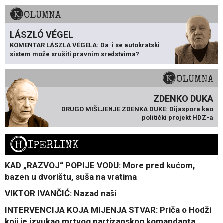
KOLUMNA
LÁSZLÓ VÉGEL
KOMENTAR LÁSZLA VÉGELA: Da li se autokratski
sistem može srušiti pravnim sredstvima?
KOLUMNA
ZDENKO DUKA
DRUGO MIŠLJENJE ZDENKA DUKE: Dijaspora kao
politički projekt HDZ-a
H
IPERLINK
KAD „RAZVOJ“ POPIJE VODU: More pred kućom,
bazen u dvorištu, suša na vratima
VIKTOR IVANČIĆ: Nazad naši
INTERVENCIJA KOJA MIJENJA STVAR: Priča o Hodži
koji je izvukao mrtvog partizanskog komandanta