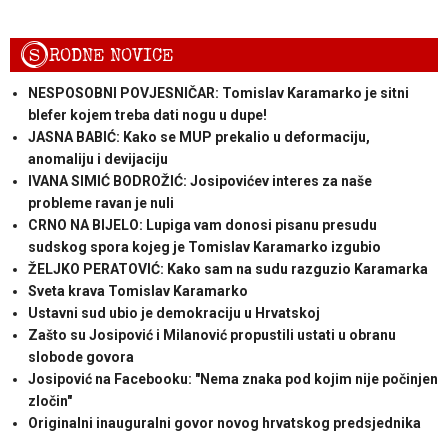
S
RODNE NOVICE
NESPOSOBNI POVJESNIČAR: Tomislav Karamarko je sitni
blefer kojem treba dati nogu u dupe!
JASNA BABIĆ: Kako se MUP prekalio u deformaciju,
anomaliju i devijaciju
IVANA SIMIĆ BODROŽIĆ: Josipovićev interes za naše
probleme ravan je nuli
CRNO NA BIJELO: Lupiga vam donosi pisanu presudu
sudskog spora kojeg je Tomislav Karamarko izgubio
ŽELJKO PERATOVIĆ: Kako sam na sudu razguzio Karamarka
Sveta krava Tomislav Karamarko
Ustavni sud ubio je demokraciju u Hrvatskoj
Zašto su Josipović i Milanović propustili ustati u obranu
slobode govora
Josipović na Facebooku: "Nema znaka pod kojim nije počinjen
zločin"
Originalni inauguralni govor novog hrvatskog predsjednika