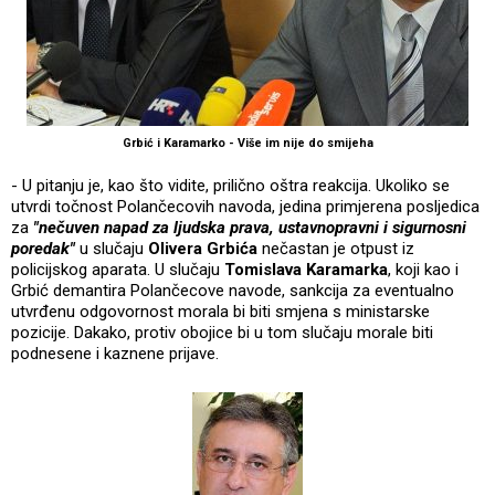
Grbić i Karamarko - Više im nije do smijeha
- U pitanju je, kao što vidite, prilično oštra reakcija. Ukoliko se
utvrdi točnost Polančecovih navoda, jedina primjerena posljedica
za
"nečuven napad za ljudska prava, ustavnopravni i sigurnosni
poredak"
u slučaju
Olivera Grbića
nečastan je otpust iz
policijskog aparata. U slučaju
Tomislava Karamarka
, koji kao i
Grbić demantira Polančecove navode, sankcija za eventualno
utvrđenu odgovornost morala bi biti smjena s ministarske
pozicije. Dakako, protiv obojice bi u tom slučaju morale biti
podnesene i kaznene prijave.