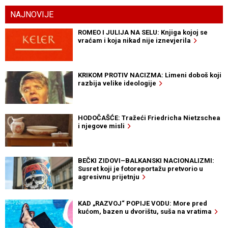
NAJNOVIJE
ROMEO I JULIJA NA SELU: Knjiga kojoj se
vraćam i koja nikad nije iznevjerila
KRIKOM PROTIV NACIZMA: Limeni doboš koji
razbija velike ideologije
HODOČAŠĆE: Tražeći Friedricha Nietzschea
i njegove misli
BEČKI ZIDOVI–BALKANSKI NACIONALIZMI:
Susret koji je fotoreportažu pretvorio u
agresivnu prijetnju
KAD „RAZVOJ“ POPIJE VODU: More pred
kućom, bazen u dvorištu, suša na vratima