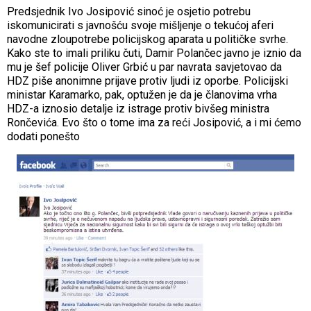
Predsjednik Ivo Josipović sinoć je osjetio potrebu
iskomunicirati s javnošću svoje mišljenje o tekućoj aferi
navodne zloupotrebe policijskog aparata u političke svrhe.
Kako ste to imali priliku čuti, Damir Polančec javno je iznio da
mu je šef policije Oliver Grbić u par navrata savjetovao da
HDZ piše anonimne prijave protiv ljudi iz oporbe. Policijski
ministar Karamarko, pak, optužen je da je članovima vrha
HDZ-a iznosio detalje iz istrage protiv bivšeg ministra
Rončevića. Evo što o tome ima za reći Josipović, a i mi ćemo
dodati ponešto