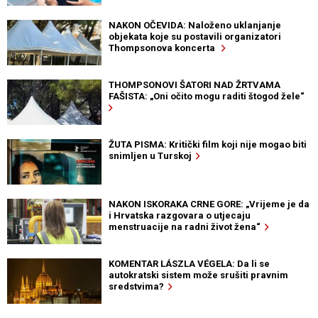
NAKON OČEVIDA: Naloženo uklanjanje
objekata koje su postavili organizatori
Thompsonova koncerta
THOMPSONOVI ŠATORI NAD ŽRTVAMA
FAŠISTA: „Oni očito mogu raditi štogod žele“
ŽUTA PISMA: Kritički film koji nije mogao biti
snimljen u Turskoj
NAKON ISKORAKA CRNE GORE: „Vrijeme je da
i Hrvatska razgovara o utjecaju
menstruacije na radni život žena“
KOMENTAR LÁSZLA VÉGELA: Da li se
autokratski sistem može srušiti pravnim
sredstvima?