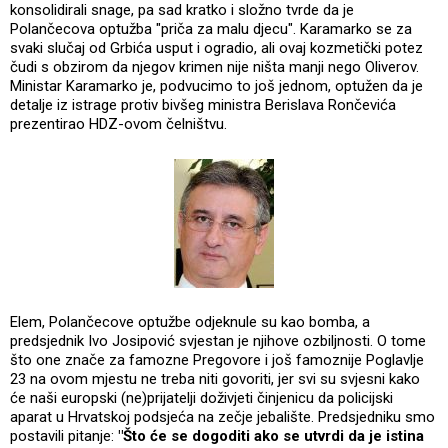
konsolidirali snage, pa sad kratko i složno tvrde da je
Polančecova optužba "priča za malu djecu". Karamarko se za
svaki slučaj od Grbića usput i ogradio, ali ovaj kozmetički potez
čudi s obzirom da njegov krimen nije ništa manji nego Oliverov.
Ministar Karamarko je, podvucimo to još jednom, optužen da je
detalje iz istrage protiv bivšeg ministra Berislava Rončevića
prezentirao HDZ-ovom čelništvu.
Elem, Polančecove optužbe odjeknule su kao bomba, a
predsjednik Ivo Josipović svjestan je njihove ozbiljnosti. O tome
što one znače za famozne Pregovore i još famoznije Poglavlje
23 na ovom mjestu ne treba niti govoriti, jer svi su svjesni kako
će naši europski (ne)prijatelji doživjeti činjenicu da policijski
aparat u Hrvatskoj podsjeća na zečje jebalište. Predsjedniku smo
postavili pitanje:
"Što će se dogoditi ako se utvrdi da je istina