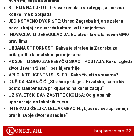
dvorištu, suša na vratima
STIHIJA NA DJELU: Država krenula u strategiju, ali ne zna
koliko ima biootpada
JEDINSTVENO DVORIŠTE: Usred Zagreba krije se zelena
oaza u kojoj se susreću kultura, vrt i susjedstvo
INOVACIJA ILI DEREGULACIJA: EU otvorila vrata novim GMO
pravilima
URBANA OTPORNOST: Kakva je strategija Zagreba za
prilagodbu klimatskim promjenama
POSJETILI SMO ZAGREBAČKI SKVOT POSTAJA: Kako izgleda
život „izvan tržišta“ i bez hijerarhije
VRLO INTELIGENTNI SUSJEDI: Kako živjeti s vranama?
DUŠICA RADOJČIĆ: „Strašno je da je u Hrvatskoj samo 55
posto stanovništva priključeno na kanalizaciju“
UZ SVJETSKI DAN ZAŠTITE OKOLIŠA: Od globalnih
upozorenja do lokalnih mjera
INTERVJU-ŽELJKA LELJAK GRACIN: „Ljudi su sve spremniji
braniti svoje životne sredine“
K
OMENTARI
broj komentara:
22