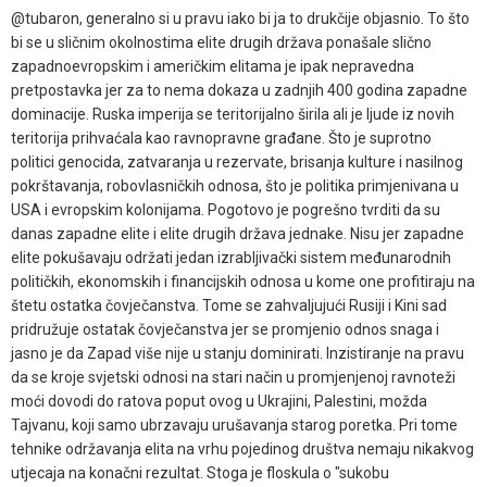
@tubaron, generalno si u pravu iako bi ja to drukčije objasnio. To što
bi se u sličnim okolnostima elite drugih država ponašale slično
zapadnoevropskim i američkim elitama je ipak nepravedna
pretpostavka jer za to nema dokaza u zadnjih 400 godina zapadne
dominacije. Ruska imperija se teritorijalno širila ali je ljude iz novih
teritorija prihvaćala kao ravnopravne građane. Što je suprotno
politici genocida, zatvaranja u rezervate, brisanja kulture i nasilnog
pokrštavanja, robovlasničkih odnosa, što je politika primjenivana u
USA i evropskim kolonijama. Pogotovo je pogrešno tvrditi da su
danas zapadne elite i elite drugih država jednake. Nisu jer zapadne
elite pokušavaju održati jedan izrabljivački sistem međunarodnih
političkih, ekonomskih i financijskih odnosa u kome one profitiraju na
štetu ostatka čovječanstva. Tome se zahvaljujući Rusiji i Kini sad
pridružuje ostatak čovječanstva jer se promjenio odnos snaga i
jasno je da Zapad više nije u stanju dominirati. Inzistiranje na pravu
da se kroje svjetski odnosi na stari način u promjenjenoj ravnoteži
moći dovodi do ratova poput ovog u Ukrajini, Palestini, možda
Tajvanu, koji samo ubrzavaju urušavanja starog poretka. Pri tome
tehnike održavanja elita na vrhu pojedinog društva nemaju nikakvog
utjecaja na konačni rezultat. Stoga je floskula o "sukobu