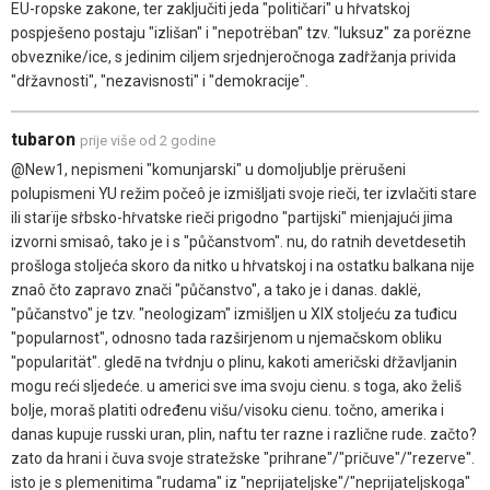
EU-ropske zakone, ter zaključiti jeda "političari" u hṙvatskoj
pospješeno postaju "izlišan" i "nepotrëban" tzv. "luksuz" za porëzne
obveznike/ice, s jedinim ciljem srjednjeročnoga zadṙžanja privida
"dṙžavnosti", "nezavisnosti" i "demokracije".
tubaron
prije više od 2 godine
@New1, nepismeni "komunjarski" u domoljublje prërušeni
polupismeni YU režim počeô je izmišljati svoje rieči, ter izvlačiti stare
ili starïje sṙbsko-hṙvatske rieči prigodno "partijski" mienjajući jima
izvorni smisaô, tako je i s "půčanstvom". nu, do ratnih devetdesetih
prošloga stoljeća skoro da nitko u hṙvatskoj i na ostatku balkana nije
znaô čto zapravo znači "půčanstvo", a tako je i danas. daklë,
"půčanstvo" je tzv. "neologizam" izmišljen u XIX stoljeću za tuđicu
"popularnost", odnosno tada razširjenom u njemačskom obliku
"popularität". gledē na tvṙdnju o plinu, kakoti američski dṙžavljanin
mogu reći sljedeće. u americi sve ima svoju cienu. s toga, ako želiš
bolje, moraš platiti određenu višu/visoku cienu. točno, amerika i
danas kupuje russki uran, plin, naftu ter razne i različne rude. začto?
zato da hrani i čuva svoje stratežske "prihrane"/"pričuve"/"rezerve".
isto je s plemenitima "rudama" iz "neprijateljske"/"neprijateljskoga"