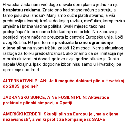
Hrvatska vlada nam već dugo u svaki dom plasira jednu za nju
besplatnu reklamu
. Znate ono kad stigne račun za struju, a
tamo pišu dva iznosa? Manji smo dužni platiti stvarno, a viši
predstavlja stvarniji trošak do kojeg razliku, međutim, kompenzira
umješna i brižna vladina politika. Svaki mjesec tako nas
podsjećaju što bi s nama bilo kad njih ne bi bilo. No zapravo je
posrijedi mjera načelno preuzeta iz centrale Europske unije. Uoči
ovog Božića, EU je u to ime
produžila krizno ograničenje
cijene plina
na svom tržištu za još 12 mjeseci. Nema aktualnog
razloga za toliku predostrožnost, ako znamo da se limitacija nije
morala aktivirati ni dosad, gotovo dvije godine otkako je Rusija
napala Ukrajinu. Ipak, dogodine izbori nisu samo u Hrvatskoj, pa
oprez nije naodmet.
ALTERNATIVNI PLAN: Je li moguće dokinuti plin u Hrvatskoj
do 2035. godine?
JADRANSKO SUNCE, A NE FOSILNI PLIN: Aktivistice
prekinule plinski simpozij u Opatiji
AMERIČKI KERBERI: Skuplji plin za Europu je „mala cijena
nezavisnosti“, a veliki profit za kompanije iz SAD-a