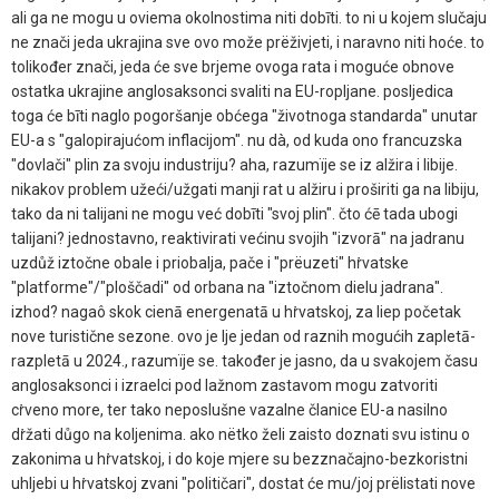
ali ga ne mogu u oviema okolnostima niti dobīti. to ni u kojem slučaju
ne znači jeda ukrajina sve ovo može prëživjeti, i naravno niti hoće. to
tolikođer znači, jeda će sve brjeme ovoga rata i moguće obnove
ostatka ukrajine anglosaksonci svaliti na EU-ropljane. posljedica
toga će bīti naglo pogoršanje obćega "životnoga standarda" unutar
EU-a s "galopirajućom inflacijom". nu dà, od kuda ono francuzska
"dovlači" plin za svoju industriju? aha, razumïje se iz alžira i libije.
nikakov problem užeći/užgati manji rat u alžiru i proširiti ga na libiju,
tako da ni talijani ne mogu već dobīti "svoj plin". čto ćē tada ubogi
talijani? jednostavno, reaktivirati većinu svojih "izvorā" na jadranu
uzdůž iztočne obale i priobalja, pače i "prëuzeti" hṙvatske
"platforme"/"ploščadi" od orbana na "iztočnom dielu jadrana".
izhod? nagaô skok cienā energenatā u hṙvatskoj, za liep početak
nove turistične sezone. ovo je lje jedan od raznih mogućih zapletā-
razpletā u 2024., razumïje se. također je jasno, da u svakojem času
anglosaksonci i izraelci pod lažnom zastavom mogu zatvoriti
cṙveno more, ter tako neposlušne vazalne članice EU-a nasilno
dṙžati důgo na koljenima. ako nëtko želi zaisto doznati svu istinu o
zakonima u hṙvatskoj, i do koje mjere su bezznačajno-bezkoristni
uhljebi u hṙvatskoj zvani "političari", dostat će mu/joj prëlistati nove