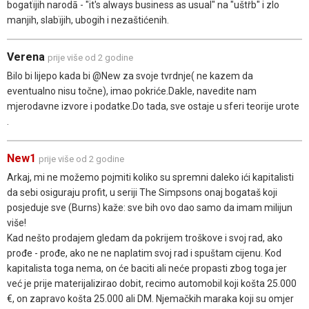
bogatïjih narodā - "it's always business as usual" na "uštṙb" i zlo
manjih, slabïjih, ubogih i nezaštićenih.
Verena
prije više od 2 godine
Bilo bi lijepo kada bi @New za svoje tvrdnje( ne kazem da
eventualno nisu točne), imao pokriće.Dakle, navedite nam
mjerodavne izvore i podatke.Do tada, sve ostaje u sferi teorije urote
.
New1
prije više od 2 godine
Arkaj, mi ne možemo pojmiti koliko su spremni daleko ići kapitalisti
da sebi osiguraju profit, u seriji The Simpsons onaj bogataš koji
posjeduje sve (Burns) kaže: sve bih ovo dao samo da imam milijun
više!
Kad nešto prodajem gledam da pokrijem troškove i svoj rad, ako
prođe - prođe, ako ne ne naplatim svoj rad i spuštam cijenu. Kod
kapitalista toga nema, on će baciti ali neće propasti zbog toga jer
već je prije materijalizirao dobit, recimo automobil koji košta 25.000
€, on zapravo košta 25.000 ali DM. Njemačkih maraka koji su omjer