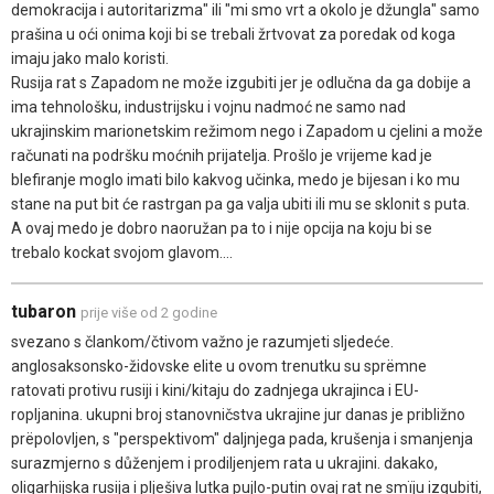
demokracija i autoritarizma" ili "mi smo vrt a okolo je džungla" samo
prašina u oći onima koji bi se trebali žrtvovat za poredak od koga
imaju jako malo koristi.
Rusija rat s Zapadom ne može izgubiti jer je odlučna da ga dobije a
ima tehnološku, industrijsku i vojnu nadmoć ne samo nad
ukrajinskim marionetskim režimom nego i Zapadom u cjelini a može
računati na podršku moćnih prijatelja. Prošlo je vrijeme kad je
blefiranje moglo imati bilo kakvog učinka, medo je bijesan i ko mu
stane na put bit će rastrgan pa ga valja ubiti ili mu se sklonit s puta.
A ovaj medo je dobro naoružan pa to i nije opcija na koju bi se
trebalo kockat svojom glavom....
tubaron
prije više od 2 godine
svezano s člankom/čtivom važno je razumjeti sljedeće.
anglosaksonsko-židovske elite u ovom trenutku su sprëmne
ratovati protivu rusiji i kini/kitaju do zadnjega ukrajinca i EU-
ropljanina. ukupni broj stanovničstva ukrajine jur danas je približno
prëpolovljen, s "perspektivom" daljnjega pada, krušenja i smanjenja
surazmjerno s důženjem i prodiljenjem rata u ukrajini. dakako,
oligarhijska rusija i plješiva lutka pujlo-putin ovaj rat ne smïju izgubiti,