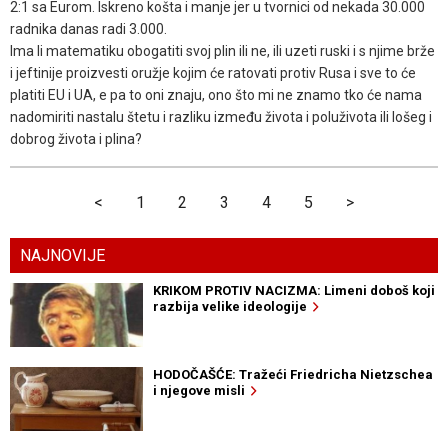
2:1 sa Eurom. Iskreno košta i manje jer u tvornici od nekada 30.000
radnika danas radi 3.000.
Ima li matematiku obogatiti svoj plin ili ne, ili uzeti ruski i s njime brže
i jeftinije proizvesti oružje kojim će ratovati protiv Rusa i sve to će
platiti EU i UA, e pa to oni znaju, ono što mi ne znamo tko će nama
nadomiriti nastalu štetu i razliku između života i poluživota ili lošeg i
dobrog života i plina?
<
1
2
3
4
5
>
NAJNOVIJE
KRIKOM PROTIV NACIZMA: Limeni doboš koji
razbija velike ideologije
HODOČAŠĆE: Tražeći Friedricha Nietzschea
i njegove misli