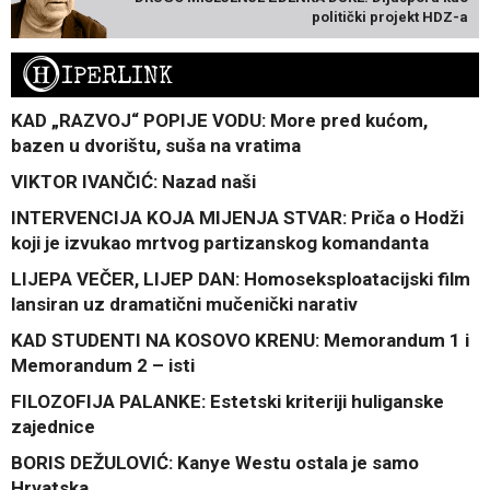
politički projekt HDZ-a
H
IPERLINK
KAD „RAZVOJ“ POPIJE VODU: More pred kućom,
bazen u dvorištu, suša na vratima
VIKTOR IVANČIĆ: Nazad naši
INTERVENCIJA KOJA MIJENJA STVAR: Priča o Hodži
koji je izvukao mrtvog partizanskog komandanta
LIJEPA VEČER, LIJEP DAN: Homoseksploatacijski film
lansiran uz dramatični mučenički narativ
KAD STUDENTI NA KOSOVO KRENU: Memorandum 1 i
Memorandum 2 – isti
FILOZOFIJA PALANKE: Estetski kriteriji huliganske
zajednice
BORIS DEŽULOVIĆ: Kanye Westu ostala je samo
Hrvatska