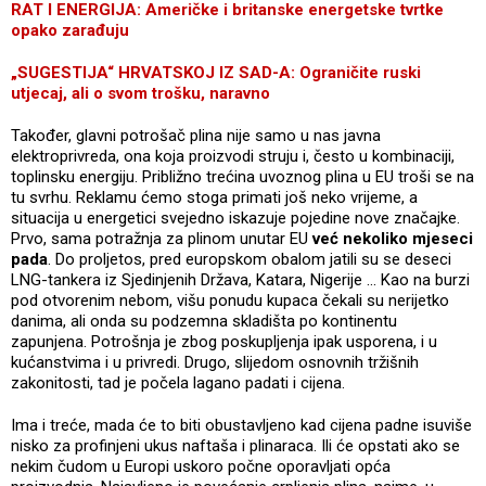
RAT I ENERGIJA: Američke i britanske energetske tvrtke
opako zarađuju
„SUGESTIJA“ HRVATSKOJ IZ SAD-A: Ograničite ruski
utjecaj, ali o svom trošku, naravno
Također, glavni potrošač plina nije samo u nas javna
elektroprivreda, ona koja proizvodi struju i, često u kombinaciji,
toplinsku energiju. Približno trećina uvoznog plina u EU troši se na
tu svrhu. Reklamu ćemo stoga primati još neko vrijeme, a
situacija u energetici svejedno iskazuje pojedine nove značajke.
Prvo, sama potražnja za plinom unutar EU
već nekoliko mjeseci
pada
. Do proljetos, pred europskom obalom jatili su se deseci
LNG-tankera iz Sjedinjenih Država, Katara, Nigerije ... Kao na burzi
pod otvorenim nebom, višu ponudu kupaca čekali su nerijetko
danima, ali onda su podzemna skladišta po kontinentu
zapunjena. Potrošnja je zbog poskupljenja ipak usporena, i u
kućanstvima i u privredi. Drugo, slijedom osnovnih tržišnih
zakonitosti, tad je počela lagano padati i cijena.
Ima i treće, mada će to biti obustavljeno kad cijena padne isuviše
nisko za profinjeni ukus naftaša i plinaraca. Ili će opstati ako se
nekim čudom u Europi uskoro počne oporavljati opća