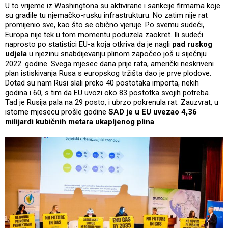
U to vrijeme iz Washingtona su aktivirane i sankcije firmama koje
su gradile tu njemačko-rusku infrastrukturu. No zatim nije rat
promijenio sve, kao što se obično vjeruje. Po svemu sudeći,
Europa nije tek u tom momentu poduzela zaokret. Ili sudeći
naprosto po statistici EU-a koja otkriva da je nagli
pad ruskog
udjela
u njezinu snabdijevanju plinom započeo još u siječnju
2022. godine. Svega mjesec dana prije rata, američki neskriveni
plan istiskivanja Rusa s europskog tržišta dao je prve plodove.
Dotad su nam Rusi slali preko 40 postotaka importa, nekih
godina i 60, s tim da EU uvozi oko 83 postotka svojih potreba.
Tad je Rusija pala na 29 posto, i ubrzo pokrenula rat. Zauzvrat, u
istome mjesecu prošle godine
SAD je u EU uvezao 4,36
milijardi kubičnih metara ukapljenog plina
.