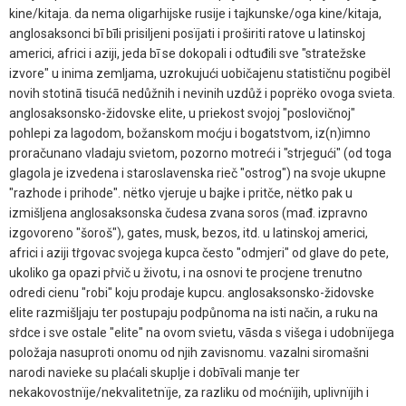
kine/kitaja. da nema oligarhijske rusije i tajkunske/oga kine/kitaja,
anglosaksonci bī bīli prisiljeni posïjati i proširiti ratove u latinskoj
americi, africi i aziji, jeda bī se dokopali i odtuđili sve "stratežske
izvore" u inima zemljama, uzrokujući uobičajenu statističnu pogibël
novih stotinā tisućā nedůžnih i nevinih uzdůž i poprëko ovoga svieta.
anglosaksonsko-židovske elite, u priekost svojoj "poslovičnoj"
pohlepi za lagodom, božanskom moćju i bogatstvom, iz(n)imno
proračunano vladaju svietom, pozorno motreći i "strjegući" (od toga
glagola je izvedena i staroslavenska rieč "ostrog") na svoje ukupne
"razhode i prihode". nëtko vjeruje u bajke i pritče, nëtko pak u
izmišljena anglosaksonska čudesa zvana soros (mađ. izpravno
izgovoreno "šoroš"), gates, musk, bezos, itd. u latinskoj americi,
africi i aziji tṙgovac svojega kupca često "odmjeri" od glave do pete,
ukoliko ga opazi pṙvič u životu, i na osnovi te procjene trenutno
odredi cienu "robi" koju prodaje kupcu. anglosaksonsko-židovske
elite razmišljaju ter postupaju podpůnoma na isti način, a ruku na
sṙdce i sve ostale "elite" na ovom svietu, vāsda s višega i udobnïjega
položaja nasuproti onomu od njih zavisnomu. vazalni siromašni
narodi navieke su plaćali skuplje i dobīvali manje ter
nekakovostnïje/nekvalitetnïje, za razliku od moćnïjih, uplivnïjih i