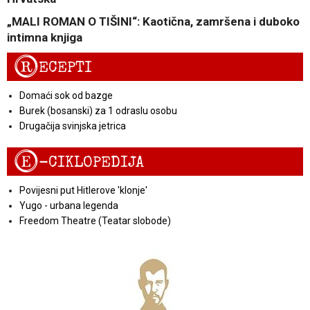
„MALI ROMAN O TIŠINI“: Kaotična, zamršena i duboko
intimna knjiga
R
ECEPTI
Domaći sok od bazge
Burek (bosanski) za 1 odraslu osobu
Drugačija svinjska jetrica
E
-CIKLOPEDIJA
Povijesni put Hitlerove 'klonje'
Yugo - urbana legenda
Freedom Theatre (Teatar slobode)