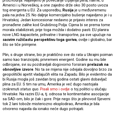
proizvodnja. Najavljeno je povećanje crpljenja plina, naime, u
Americi i u Norveškoj, a one zajedno drže oko 30 posto uvoza
tog energenta u EU. Za usporedbu,
Rusija
je u međuvremenu
pala na jedva 25. No daljnje komercijalno bušenje najavljeno je i u
Hrvatskoj. Jedan koncesionar nedavno je prijavio interes za
pronađene zalihe kod Grubišnog Polja. Cijena bi se prema tome
morala stabilizirati, prije toga možda i dodatno pasti. EU planira
nove LNG-kapacitete, prihvatne i transportne, pa sve upućuje na
sasvim ružičastu perspektivu toga goriva
, ovdje i globalno, bar
što se tiče primjene.
Plin, s druge strane, bio je praktično sve do rata u Ukrajini poiman
samo kao tranzicijski, privremeni energent. Godine su mu bile
odbrojane, svi su pozdravljali dogovorno forsirani
prelazak na
obnovljive izvore
. No ta se mijena nije odvijala dovoljno brzo za
geopolitički apetit vladajućih elita na Zapadu. Bilo je evidentno da
bi Rusija mogla još zavidan broj godina ostati glavni dobavljač
plina za EU. S tim na umu, Amerika je već dugo nastojala
izokrenuti
status quo
.
Pisali smo i ovdje
o toj politici u slučaju
Hrvatske. Na razini EU-a, tj. odnosa te kontinentalne asocijacije
sa SAD-om, bilo je čak i gore. Prije nego što je plinovod Sjeverni
tok 2 lani tobože misteriozno eksplodirao, Amerika je bila
otvoreno najavila da ionako neće dugo potrajati.