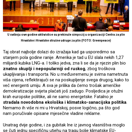
U svibnju ove godine aktivistice su prekinule simpozij u organizaciji Centra za plin
Hrvatske i Hrvatske stručne udruge za plin (FOTO: Greenpeace)
Taj obrat najbolje dolazi do izražaja kad ga usporedimo sa
stanjem pola godine ranije. Amerika je tad u EU slala nekih 1,27
milijardi kubika LNG-a. I toliko jedva, zna li se da je njezin plin bio
znatno skuplji i nepopularniji od ruskog
, zbog troškova
ukapljivanja i transporta. No u međuvremenu je svima nametnuta
viša cijena, reflektirajući se na poskupljenje svega drugog, kako to
već energenti umiju. A sva je prilika da ćemo trošak američke
demokratizacije svijeta plaćati još zadugo. Posljedica je otužni
krah europske politike, ali ne samo energetske. Fatalno je
stradala novodobna ekološka i klimatsko-sanacijska politika
.
Nemamo ih više ni mi u Hrvatskoj, posve logično, pa što god
nam poručivale opisane mjesečne vladine reklame.
Unatrag dvije godine, i za gubitak Ine iz javnog vlasništva moglo
se čuti jednu specifičnu utjehu na tragu bolje klimatske EU-