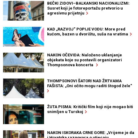
BEČKI ZIDOVI–BALKANSKI NACIONALIZMI:
Susret koji je fotoreportažu pretvorio u
agresivnu prijetnju
KAD „RAZVOJ“ POPIJE VODU: More pred
kućom, bazen u dvorištu, suša na vratima
NAKON OČEVIDA: Naloženo uklanjanje
objekata koje su postavili organizatori
Thompsonova koncerta
THOMPSONOVI ŠATORI NAD ŽRTVAMA
FAŠISTA: „Oni očito mogu raditi štogod žele“
ŽUTA PISMA: Kritički film koji nije mogao biti
snimljen u Turskoj
NAKON ISKORAKA CRNE GORE: „Vrijeme je da
i Hrvatska razgovara o utjecaju