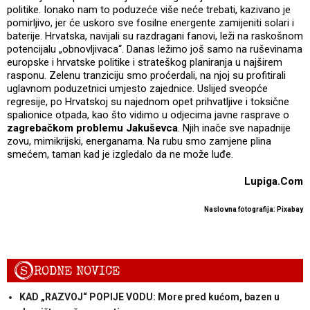
politike. Ionako nam to poduzeće više neće trebati, kazivano je
pomirljivo, jer će uskoro sve fosilne energente zamijeniti solari i
baterije. Hrvatska, navijali su razdragani fanovi, leži na raskošnom
potencijalu „obnovljivaca“. Danas ležimo još samo na ruševinama
europske i hrvatske politike i strateškog planiranja u najširem
rasponu. Zelenu tranziciju smo proćerdali, na njoj su profitirali
uglavnom poduzetnici umjesto zajednice. Uslijed sveopće
regresije, po Hrvatskoj su najednom opet prihvatljive i toksične
spalionice otpada, kao što vidimo u odjecima javne rasprave o
zagrebačkom problemu Jakuševca
. Njih inače sve napadnije
zovu, mimikrijski, energanama. Na rubu smo zamjene plina
smećem, taman kad je izgledalo da ne može luđe.
Lupiga.Com
Naslovna fotografija: Pixabay
S
RODNE NOVICE
KAD „RAZVOJ“ POPIJE VODU: More pred kućom, bazen u