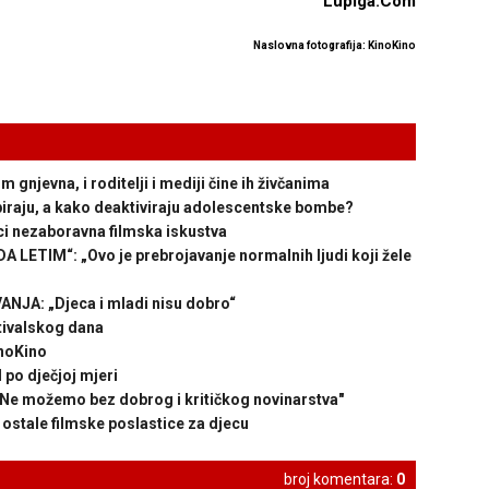
Lupiga.Com
Naslovna fotografija: KinoKino
jevna, i roditelji i mediji čine ih živčanima
raju, a kako deaktiviraju adolescentske bombe?
ci nezaboravna filmska iskustva
ETIM“: „Ovo je prebrojavanje normalnih ljudi koji žele
JA: „Djeca i mladi nisu dobro“
tivalskog dana
noKino
 po dječjoj mjeri
e možemo bez dobrog i kritičkog novinarstva"
 ostale filmske poslastice za djecu
broj komentara:
0