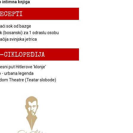
 intimna knjiga
ECEPTI
ći sok od bazge
k (bosanski) za 1 odraslu osobu
čija svinjska jetrica
-CIKLOPEDIJA
esni put Hitlerove 'klonje'
 - urbana legenda
dom Theatre (Teatar slobode)