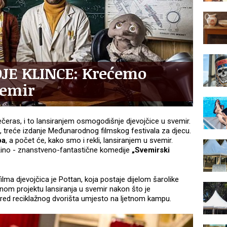
JE KLINCE: Krećemo
vemir
čeras, i to lansiranjem osmogodišnje djevojčice u svemir.
, treće izdanje Međunarodnog filmskog festivala za djecu.
pa
, a počet će, kako smo i rekli, lansiranjem u svemir.
noKino - znanstveno-fantastične komedije
„Svemirski
lma djevojčica je Pottan, koja postaje dijelom šarolike
ajnom projektu lansiranja u svemir nakon što je
spred reciklažnog dvorišta umjesto na ljetnom kampu.