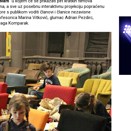
rivam“
u kojem će se prikazati pet kratkih filmova
ina, a sve uz posebnu interaktivnu projekciju popraćenu
 s publikom voditi članovi i članice nezavisne
rofesorica Marina Vitković, glumac Adrian Pezdirc,
 Draga Komparak.