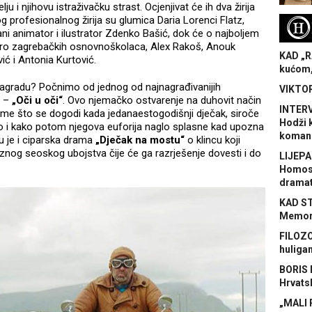
lju i njihovu istraživačku strast. Ocjenjivat će ih dva žirija
og profesionalnog žirija su glumica Daria Lorenci Flatz,
H
 animator i ilustrator Zdenko Bašić, dok će o najboljem
etero zagrebačkih osnovnoškolaca, Alex Rakoš, Anouk
KAD „R
ć i Antonia Kurtović.
kućom,
 nagradu? Počnimo od jednog od najnagrađivanijih
VIKTOR
e –
„Oči u oči“
. Ovo njemačko ostvarenje na duhovit način
INTERV
tome što se dogodi kada jedanaestogodišnji dječak, siroče
Hodži 
o i kako potom njegova euforija naglo splasne kad upozna
koman
Tu je i ciparska drama
„Dječak na mostu“
o klincu koji
oznog seoskog ubojstva čije će ga razrješenje dovesti i do
LIJEPA
Homose
dramat
KAD S
Memora
FILOZO
huliga
BORIS 
Hrvats
„MALI 