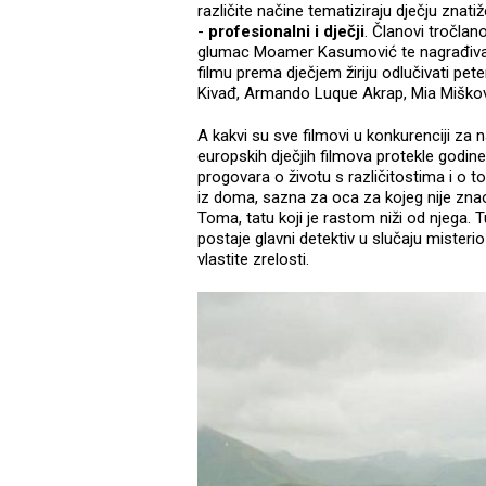
različite načine tematiziraju dječju znatiže
-
profesionalni i dječji
. Članovi tročlan
glumac Moamer Kasumović te nagrađivani
filmu prema dječjem žiriju odlučivati p
Kivađ, Armando Luque Akrap, Mia Miškovi
A kakvi su sve filmovi u konkurenciji za
europskih dječjih filmova protekle godin
progovara o životu s različitostima i o 
iz doma, sazna za oca za kojeg nije zna
Toma, tatu koji je rastom niži od njega. 
postaje glavni detektiv u slučaju misteri
vlastite zrelosti.