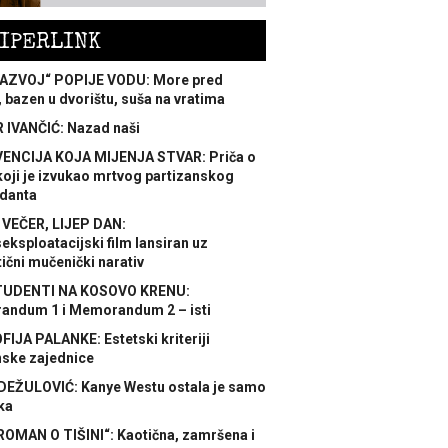
IPERLINK
AZVOJ“ POPIJE VODU: More pred
 bazen u dvorištu, suša na vratima
 IVANČIĆ: Nazad naši
ENCIJA KOJA MIJENJA STVAR: Priča o
koji je izvukao mrtvog partizanskog
danta
 VEČER, LIJEP DAN:
ksploatacijski film lansiran uz
ični mučenički narativ
TUDENTI NA KOSOVO KRENU:
ndum 1 i Memorandum 2 – isti
FIJA PALANKE: Estetski kriteriji
nske zajednice
DEŽULOVIĆ: Kanye Westu ostala je samo
ka
ROMAN O TIŠINI“: Kaotična, zamršena i