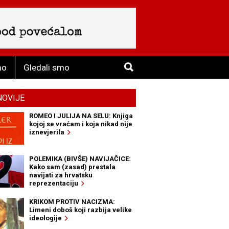
mo
Gledali smo
NOVIJE
ROMEO I JULIJA NA SELU: Knjiga
kojoj se vraćam i koja nikad nije
iznevjerila
POLEMIKA (BIVŠE) NAVIJAČICE:
Kako sam (zasad) prestala
navijati za hrvatsku
reprezentaciju
KRIKOM PROTIV NACIZMA:
Limeni doboš koji razbija velike
ideologije