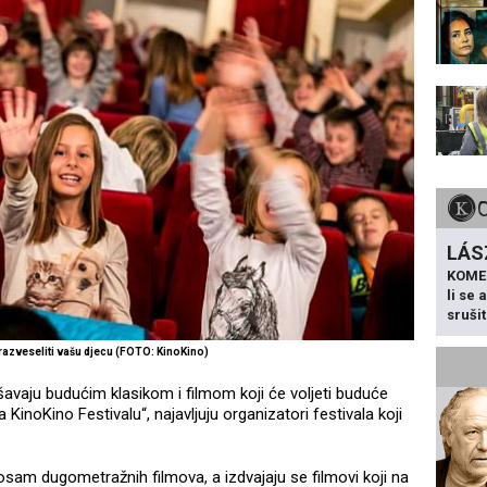
LÁS
KOME
li se
sruši
 razveseliti vašu djecu (FOTO: KinoKino)
lašavaju budućim klasikom i filmom koji će voljeti buduće
 KinoKino Festivalu“, najavljuju organizatori festivala koji
sam dugometražnih filmova, a izdvajaju se filmovi koji na