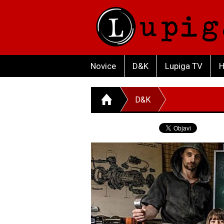
Novice
D&K
Lupiga TV
H
D&K