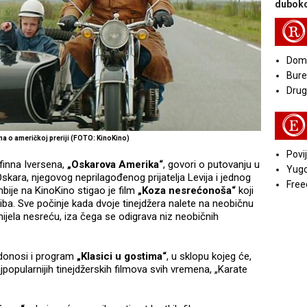
duboko
R
Doma
Bure
Druga
E
sna o američkoj preriji (FOTO: KinoKino)
Povij
finna Iversena,
„Oskarova Amerika“
, govori o putovanju u
Yugo
Oskara, njegovog neprilagođenog prijatelja Levija i jednog
Free
bije na KinoKino stigao je film
„Koza nesrećonoša“
koji
riba. Sve počinje kada dvoje tinejdžera nalete na neobičnu
onijela nesreću, iza čega se odigrava niz neobičnih
 donosi i program
„Klasici u gostima“
, u sklopu kojeg će,
jpopularnijih tinejdžerskih filmova svih vremena, „Karate