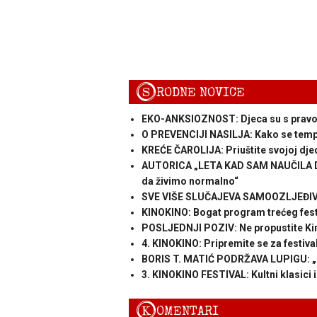
S
RODNE NOVICE
EKO-ANKSIOZNOST: Djeca su s pravom gn
O PREVENCIJI NASILJA: Kako se tempi
KREĆE ČAROLIJA: Priuštite svojoj dje
AUTORICA „LETA KAD SAM NAUČILA DA L
da živimo normalno“
SVE VIŠE SLUČAJEVA SAMOOZLJEĐIVAN
KINOKINO: Bogat program trećeg fes
POSLJEDNJI POZIV: Ne propustite Ki
4. KINOKINO: Pripremite se za festival
BORIS T. MATIĆ PODRŽAVA LUPIGU: „N
3. KINOKINO FESTIVAL: Kultni klasici i
K
OMENTARI