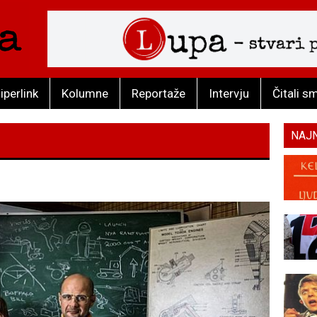
iperlink
Kolumne
Reportaže
Intervju
Čitali s
NAJ