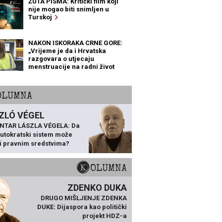
ŽUTA PISMA: Kritički film koji
nije mogao biti snimljen u
Turskoj
NAKON ISKORAKA CRNE GORE:
„Vrijeme je da i Hrvatska
razgovara o utjecaju
menstruacije na radni život
žena“
KOLUMNA
ZLÓ VÉGEL
NTAR LÁSZLA VÉGELA: Da
 autokratski sistem može
ti pravnim sredstvima?
KOLUMNA
ZDENKO DUKA
DRUGO MIŠLJENJE ZDENKA
DUKE: Dijaspora kao politički
projekt HDZ-a