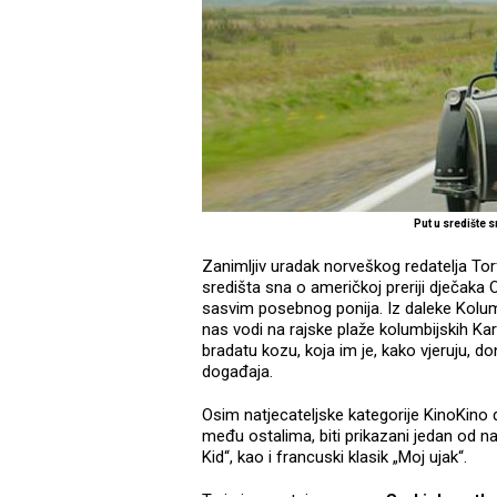
Put u središte 
Zanimljiv uradak norveškog redatelja Tor
središta sna o američkoj preriji dječaka 
sasvim posebnog ponija. Iz daleke Kolum
nas vodi na rajske plaže kolumbijskih Ka
bradatu kozu, koja im je, kako vjeruju, d
događaja.
Osim natjecateljske kategorije KinoKino
među ostalima, biti prikazani jedan od na
Kid“, kao i francuski klasik „Moj ujak“.