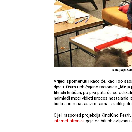
Detalj s proš
Vrijedi spomenuti i kako će, kao i do sada
djecu. Osim uobičajene radionice
„Moja p
filmski kritičari, po prvi puta će se održat
najmlađi moći vidjeti proces nastajanja j
budu spremna sasvim sama izraditi jedn
Cijeli raspored projekcija KinoKino Festi
internet stranici
, gdje će biti objavljiva