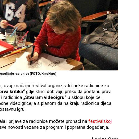
logodišnje radionice (FOTO: KinoKino)
, ovaj značajni festival organizirati i neke radionice za
rva kritika“
gdje klinci dobivaju priliku da postanu pravi
i i radionica
„Stvaram videoigru“
u sklopu koje će
edne videoigrice, a s planom da na kraju radionica djeca
ostavnu igru.
vala i prijave za radionice možete pronaći na
festivalskoj
ni i sve novosti vezane za program i popratna događanja.