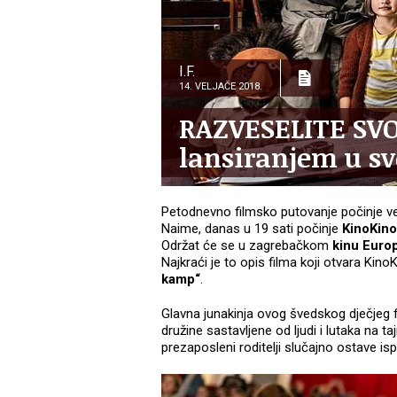
I.F.
14. VELJAČE 2018.
RAZVESELITE SVO
lansiranjem u s
Petodnevno filmsko putovanje počinje ve
Naime, danas u 19 sati počinje
KinoKino
Održat će se u zagrebačkom
kinu Euro
Najkraći je to opis filma koji otvara Ki
kamp“
.
Glavna junakinja ovog švedskog dječjeg fi
družine sastavljene od ljudi i lutaka na t
prezaposleni roditelji slučajno ostave i