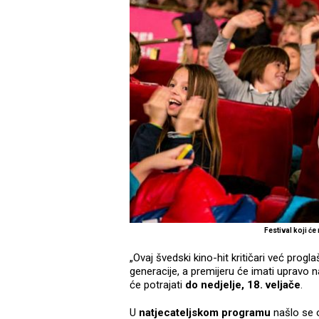
Festival koji će
„Ovaj švedski kino-hit kritičari već prog
generacije, a premijeru će imati upravo na
će potrajati
do nedjelje, 18. veljače
.
U
natjecateljskom programu
našlo se o