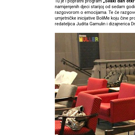
Tu je i popratni program
„Svaki dan otk
namijenjenih djeci starijoj od sedam god
razgovorom o emocijama. Te će razgovore
umjetničke inicijative BoliMe koju čine p
redateljica Judita Gamulin i dizajnerica