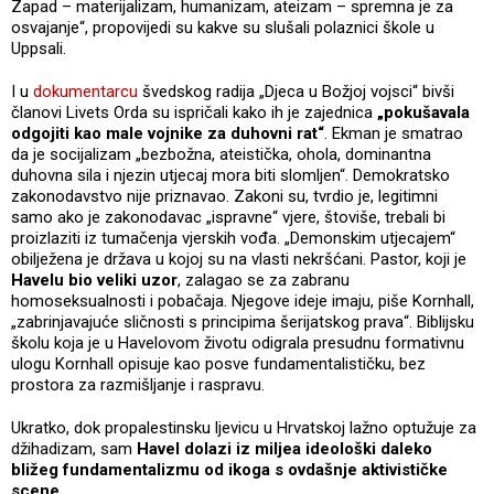
Zapad – materijalizam, humanizam, ateizam – spremna je za
osvajanje“, propovijedi su kakve su slušali polaznici škole u
Uppsali.
I u
dokumentarcu
švedskog radija „Djeca u Božjoj vojsci“ bivši
članovi Livets Orda su ispričali kako ih je zajednica
„pokušavala
odgojiti kao male vojnike za duhovni rat“
. Ekman je smatrao
da je socijalizam „bezbožna, ateistička, ohola, dominantna
duhovna sila i njezin utjecaj mora biti slomljen“. Demokratsko
zakonodavstvo nije priznavao. Zakoni su, tvrdio je, legitimni
samo ako je zakonodavac „ispravne“ vjere, štoviše, trebali bi
proizlaziti iz tumačenja vjerskih vođa. „Demonskim utjecajem“
obilježena je država u kojoj su na vlasti nekršćani. Pastor, koji je
Havelu bio veliki uzor
, zalagao se za zabranu
homoseksualnosti i pobačaja. Njegove ideje imaju, piše Kornhall,
„zabrinjavajuće sličnosti s principima šerijatskog prava“. Biblijsku
školu koja je u Havelovom životu odigrala presudnu formativnu
ulogu Kornhall opisuje kao posve fundamentalističku, bez
prostora za razmišljanje i raspravu.
Ukratko, dok propalestinsku ljevicu u Hrvatskoj lažno optužuje za
džihadizam, sam
Havel dolazi iz miljea ideološki daleko
bližeg fundamentalizmu od ikoga s ovdašnje aktivističke
scene
.