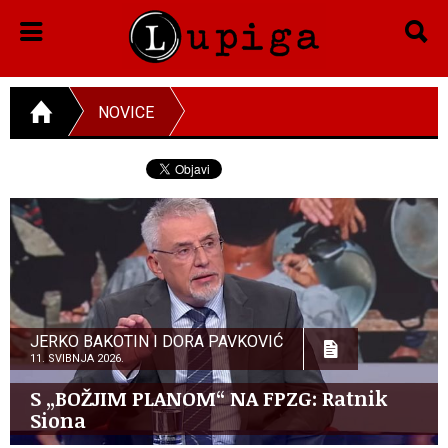
NOVICE
JERKO BAKOTIN I DORA PAVKOVIĆ
11. SVIBNJA 2026.
S „BOŽJIM PLANOM“ NA FPZG: Ratnik
Siona