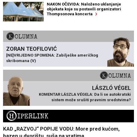
NAKON OČEVIDA: Naloženo uklanjanje
objekata koje su postavili organizatori
Thompsonova koncerta
KOLUMNA
ZORAN TEOFILOVIĆ
[NE]VRIJEDNO SPOMENA: Zabilješke američkog
skribomana (V)
KOLUMNA
LÁSZLÓ VÉGEL
KOMENTAR LÁSZLA VÉGELA: Da li se autokratski
sistem može srušiti pravnim sredstvima?
H
IPERLINK
KAD „RAZVOJ“ POPIJE VODU: More pred kućom,
bazen u dvorištu, suša na vratima