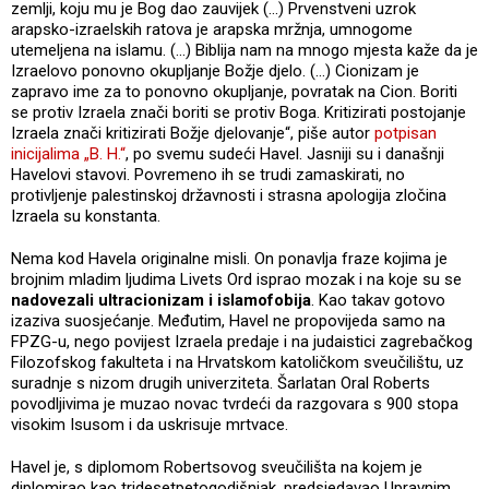
zemlji, koju mu je Bog dao zauvijek (...) Prvenstveni uzrok
arapsko-izraelskih ratova je arapska mržnja, umnogome
utemeljena na islamu. (...) Biblija nam na mnogo mjesta kaže da je
Izraelovo ponovno okupljanje Božje djelo. (...) Cionizam je
zapravo ime za to ponovno okupljanje, povratak na Cion. Boriti
se protiv Izraela znači boriti se protiv Boga. Kritizirati postojanje
Izraela znači kritizirati Božje djelovanje“, piše autor
potpisan
inicijalima „B. H.“
, po svemu sudeći Havel. Jasniji su i današnji
Havelovi stavovi. Povremeno ih se trudi zamaskirati, no
protivljenje palestinskoj državnosti i strasna apologija zločina
Izraela su konstanta.
Nema kod Havela originalne misli. On ponavlja fraze kojima je
brojnim mladim ljudima Livets Ord isprao mozak i na koje su se
nadovezali ultracionizam i islamofobija
. Kao takav gotovo
izaziva suosjećanje. Međutim, Havel ne propovijeda samo na
FPZG-u, nego povijest Izraela predaje i na judaistici zagrebačkog
Filozofskog fakulteta i na Hrvatskom katoličkom sveučilištu, uz
suradnje s nizom drugih univerziteta. Šarlatan Oral Roberts
povodljivima je muzao novac tvrdeći da razgovara s 900 stopa
visokim Isusom i da uskrisuje mrtvace.
Havel je, s diplomom Robertsovog sveučilišta na kojem je
diplomirao kao tridesetpetogodišnjak, predsjedavao Upravnim