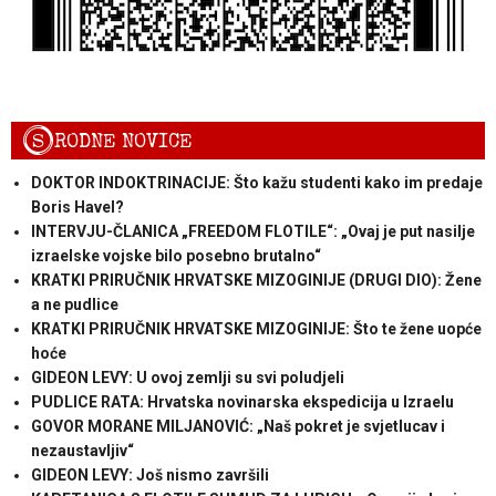
S
RODNE NOVICE
DOKTOR INDOKTRINACIJE: Što kažu studenti kako im predaje
Boris Havel?
INTERVJU-ČLANICA „FREEDOM FLOTILE“: „Ovaj je put nasilje
izraelske vojske bilo posebno brutalno“
KRATKI PRIRUČNIK HRVATSKE MIZOGINIJE (DRUGI DIO): Žene
a ne pudlice
KRATKI PRIRUČNIK HRVATSKE MIZOGINIJE: Što te žene uopće
hoće
GIDEON LEVY: U ovoj zemlji su svi poludjeli
PUDLICE RATA: Hrvatska novinarska ekspedicija u Izraelu
GOVOR MORANE MILJANOVIĆ: „Naš pokret je svjetlucav i
nezaustavljiv“
GIDEON LEVY: Još nismo završili