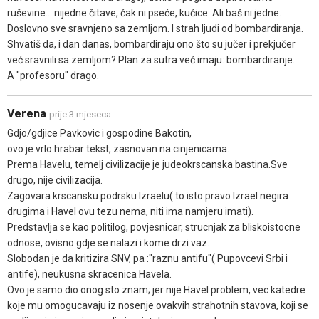
ruševine... nijedne čitave, čak ni pseće, kućice. Ali baš ni jedne.
Doslovno sve sravnjeno sa zemljom. I strah ljudi od bombardiranja.
Shvatiš da, i dan danas, bombardiraju ono što su jučer i prekjučer
već sravnili sa zemljom? Plan za sutra već imaju: bombardiranje.
A "profesoru" drago.
Verena
prije 3 mjeseca
Gdjo/gdjice Pavkovic i gospodine Bakotin,
ovo je vrlo hrabar tekst, zasnovan na cinjenicama.
Prema Havelu, temelj civilizacije je judeokrscanska bastina.Sve
drugo, nije civilizacija.
Zagovara krscansku podrsku Izraelu( to isto pravo Izrael negira
drugima i Havel ovu tezu nema, niti ima namjeru imati).
Predstavlja se kao politilog, povjesnicar, strucnjak za bliskoistocne
odnose, ovisno gdje se nalazi i kome drzi vaz.
Slobodan je da kritizira SNV, pa :"raznu antifu"( Pupovcevi Srbi i
antife), neukusna skracenica Havela.
Ovo je samo dio onog sto znam; jer nije Havel problem, vec katedre
koje mu omogucavaju iz nosenje ovakvih strahotnih stavova, koji se