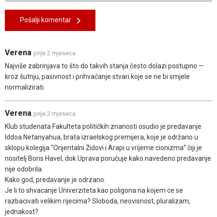
Pošalji komentar
Verena
prije 2 mjeseca
Najviše zabrinjava to što do takvih stanja često dolazi postupno —
kroz šutnju, pasivnost i prihvaćanje stvari koje se ne bi smjele
normalizirati.
Verena
prije 2 mjeseca
Klub studenata Fakulteta političkih znanosti osudio je predavanje
Iddoa Netanyahua, brata izraelskog premijera, koje je održano u
sklopu kolegija “Orijentalni Židovi i Arapi u vrijeme cionizma” čiji je
nositelj Boris Havel, dok Uprava poručuje kako navedeno predavanje
nije odobrila.
Kako god, predavanje je odrzano.
Je li to shvacanje Univerziteta kao poligona na kojem ce se
razbacivati velikim rijecima? Sloboda, neovisnost, pluralizam,
jednakost?