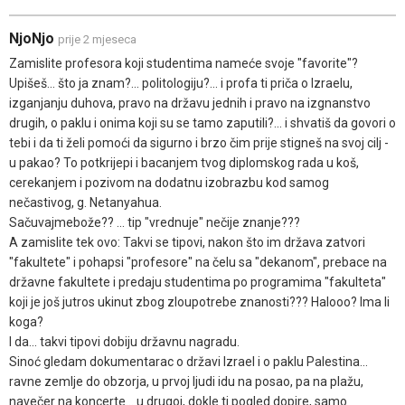
NjoNjo
prije 2 mjeseca
Zamislite profesora koji studentima nameće svoje "favorite"?
Upišeš... što ja znam?... politologiju?... i profa ti priča o Izraelu,
izganjanju duhova, pravo na državu jednih i pravo na izgnanstvo
drugih, o paklu i onima koji su se tamo zaputili?... i shvatiš da govori o
tebi i da ti želi pomoći da sigurno i brzo čim prije stigneš na svoj cilj -
u pakao? To potkrijepi i bacanjem tvog diplomskog rada u koš,
cerekanjem i pozivom na dodatnu izobrazbu kod samog
nečastivog, g. Netanyahua.
Sačuvajmebože?? ... tip "vrednuje" nečije znanje???
A zamislite tek ovo: Takvi se tipovi, nakon što im država zatvori
"fakultete" i pohapsi "profesore" na čelu sa "dekanom", prebace na
državne fakultete i predaju studentima po programima "fakulteta"
koji je još jutros ukinut zbog zloupotrebe znanosti??? Halooo? Ima li
koga?
I da... takvi tipovi dobiju državnu nagradu.
Sinoć gledam dokumentarac o državi Izrael i o paklu Palestina...
ravne zemlje do obzorja, u prvoj ljudi idu na posao, pa na plažu,
navečer na koncerte... u drugoj, dokle ti pogled dopire, samo