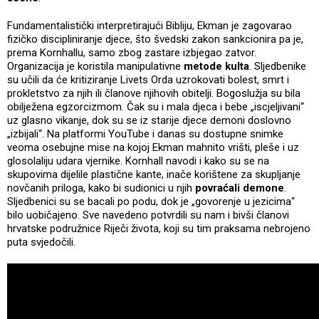
Fundamentalistički interpretirajući Bibliju, Ekman je zagovarao
fizičko discipliniranje djece, što švedski zakon sankcionira pa je,
prema Kornhallu, samo zbog zastare izbjegao zatvor.
Organizacija je koristila manipulativne
metode kulta
. Sljedbenike
su učili da će kritiziranje Livets Orda uzrokovati bolest, smrt i
prokletstvo za njih ili članove njihovih obitelji. Bogoslužja su bila
obilježena egzorcizmom. Čak su i mala djeca i bebe „iscjeljivani“
uz glasno vikanje, dok su se iz starije djece demoni doslovno
„izbijali“. Na platformi YouTube i danas su dostupne snimke
veoma osebujne mise na kojoj Ekman mahnito vrišti, pleše i uz
glosolaliju udara vjernike. Kornhall navodi i kako su se na
skupovima dijelile plastične kante, inače korištene za skupljanje
novčanih priloga, kako bi sudionici u njih
povraćali demone
.
Sljedbenici su se bacali po podu, dok je „govorenje u jezicima“
bilo uobičajeno. Sve navedeno potvrdili su nam i bivši članovi
hrvatske podružnice Riječi života, koji su tim praksama nebrojeno
puta svjedočili.