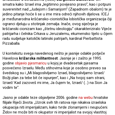
smatra kako Izrael ima „legitimno povijesno pravo“, kao i potpuni
suverenitet nad „Judejom i Samarijom“ (Zapadnom obalom) te je
jedino pitanje hoće li se u ime mira odreći njihovih dijelova. ICEJ
je međunarodna kršćansko-cionistička lobistička organizacija čiji
ogranci djeluju u stotinjak zemalja. Inače, ovog siječnja je
kršćanski cionizam kao „štetnu ideologiju“ okarakteriziralo Vijeće
patrijarha i čelnika Crkava u Jeruzalemu, ekumensko tijelo u čijem
radu sudjeluje katolički latinski patrijarh, kardinal Pierbattista
Pizzaballa.
U kontekstu svega navedenog nešto je jasnije odakle potječe
Havelova
križarska militantnost
. Jasnije je i zašto je 1995.
godine
objavio pjesmaricu
u kojoj je dvadesetak pjesama
posvećeno Izraelu. Među stihovima koje je osobno preveo sa
švedskog su i „Mi blagoslivljamo Izrael, blagoslivljamo Izrael/
Božji plan za tebe bit će ispunjen“, kao i „Na tvojoj sam strani,
Izrael/ Kad zazoveš mi ime, Ja čujem te, Izrael/ (...) na Sion Ja
vodim te“.
Jasno je odakle teze objavljene 2006. godine
na webu
hrvatske
filijale Riječi života. „Uzrok svih tih ratova nije nikakva izraelska
okupacija niti imperijalizam, kako tvrde zlonamjerni i neupućeni.
Židov ne može biti ni okupator ni imperijalist na svojoj vlastitoj