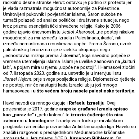
radikalno desne stranke Herut; ostavku je podnio iz protesta jer
je vlada razmatrala mogućnost autonomije za Palestince.
Umirovljeni pukovnik i povjesničar islama, Šaron sukobe ne
tumači polazeći od analize političke i društvene situacije, nego
kroz prizmu esencijalistički shvaćene religije. Kako je 2006.
godine izjavio dnevnom listu
Jediot Aharonot
, „ne postoji nikakva
mogućnost za mir između Izraela i Palestinaca, ikada“, niti
između nemuslimana i muslimana uopće. Prema Šaronu, uzrok
palestinskog terorizma nije izraelska okupacija, nego
„jednostavna mržnja prema Židovima“, koja navodno potječe iz
vremena utemeljenja islama. Islam je uvelike zasnovan na „kulturi
laži“, a pojam mira u njemu „uopće ne postoji“. I Hamasovi zločini
od 7. listopada 2023. godine su, ustvrdio je u intervjuu listu
Jisrael Hajom
, prije svega posljedica religije. Diplomatsko rješenje
ne postoji, mir će nastupiti kada Izraelci ubiju još mnogo
hamasovaca i
u što većem broju nasele palestinske teritorije
.
Havel navodi da mnogo duguje i
Rafaelu Izraeliju
. Ovaj
povjesničar je 2017. godine
arapske građane Izraela opisao
kao „parazite“
i „petu kolonu“ te
izrazio čuđenje što nisu
zatvoreni u konclogore
. Izraelijevu retoriku je mrzilačkom
proglasila i američka proizraelska Antidifamacijska liga. Havelu su
značili i razgovori s predsjednikom Međunarodne kršćanske
ambasade u Jeruzalemu (ICEJ)
Jürgenom Bühlerom
. On