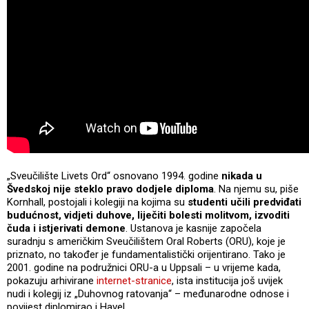
„Sveučilište Livets Ord“ osnovano 1994. godine
nikada u
Švedskoj nije steklo pravo dodjele diploma
. Na njemu su, piše
Kornhall, postojali i kolegiji na kojima su
studenti učili predviđati
budućnost, vidjeti duhove, liječiti bolesti molitvom, izvoditi
čuda i istjerivati demone
. Ustanova je kasnije započela
suradnju s američkim Sveučilištem Oral Roberts (ORU), koje je
priznato, no također je fundamentalistički orijentirano. Tako je
2001. godine na podružnici ORU-a u Uppsali – u vrijeme kada,
pokazuju arhivirane
internet-stranice
, ista institucija još uvijek
nudi i kolegij iz „Duhovnog ratovanja“ – međunarodne odnose i
povijest diplomirao i Havel.