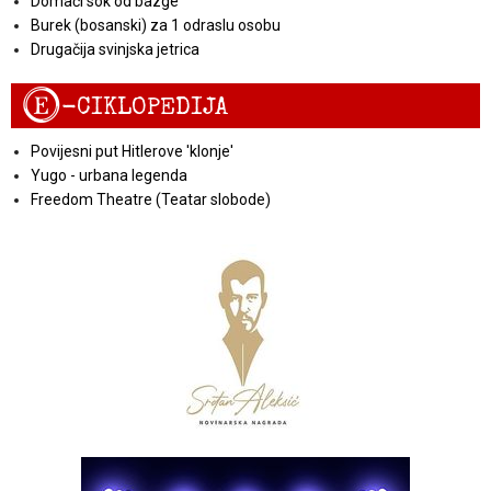
Domaći sok od bazge
Burek (bosanski) za 1 odraslu osobu
Drugačija svinjska jetrica
E
-CIKLOPEDIJA
Povijesni put Hitlerove 'klonje'
Yugo - urbana legenda
Freedom Theatre (Teatar slobode)