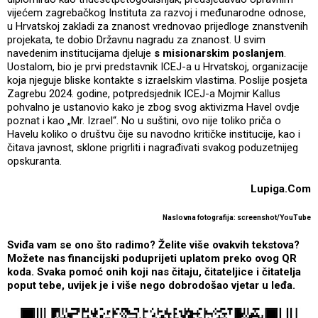
vijećem zagrebačkog Instituta za razvoj i međunarodne odnose,
u Hrvatskoj zakladi za znanost vrednovao prijedloge znanstvenih
projekata, te dobio Državnu nagradu za znanost. U svim
navedenim institucijama djeluje
s misionarskim poslanjem
.
Uostalom, bio je prvi predstavnik ICEJ-a u Hrvatskoj, organizacije
koja njeguje bliske kontakte s izraelskim vlastima. Poslije posjeta
Zagrebu 2024. godine, potpredsjednik ICEJ-a Mojmir Kallus
pohvalno je ustanovio kako je zbog svog aktivizma Havel ovdje
poznat i kao „Mr. Izrael“. No u suštini, ovo nije toliko priča o
Havelu koliko o društvu čije su navodno kritičke institucije, kao i
čitava javnost, sklone prigrliti i nagrađivati svakog poduzetnijeg
opskuranta.
Lupiga.Com
Naslovna fotografija: screenshot/YouTube
Sviđa vam se ono što radimo? Želite više ovakvih tekstova?
Možete nas financijski poduprijeti uplatom preko ovog QR
koda. Svaka pomoć onih koji nas čitaju, čitateljice i čitatelja
poput tebe, uvijek je i više nego dobrodošao vjetar u leđa.