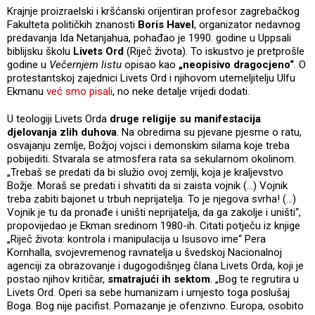
Krajnje proizraelski i kršćanski orijentiran profesor zagrebačkog
Fakulteta političkih znanosti
Boris Havel
, organizator nedavnog
predavanja Ida Netanjahua, pohađao je 1990. godine u Uppsali
biblijsku školu
Livets Ord
(Riječ života). To iskustvo je pretprošle
godine u
Večernjem listu
opisao kao
„neopisivo dragocjeno“
. O
protestantskoj zajednici Livets Ord i njihovom utemeljitelju Ulfu
Ekmanu
već smo pisali
, no neke detalje vrijedi dodati.
U teologiji Livets Orda
druge religije su manifestacija
djelovanja zlih duhova
. Na obredima su pjevane pjesme o ratu,
osvajanju zemlje, Božjoj vojsci i demonskim silama koje treba
pobijediti. Stvarala se atmosfera rata sa sekularnom okolinom.
„Trebaš se predati da bi služio ovoj zemlji, koja je kraljevstvo
Božje. Moraš se predati i shvatiti da si zaista vojnik (...) Vojnik
treba zabiti bajonet u trbuh neprijatelja. To je njegova svrha! (...)
Vojnik je tu da pronađe i uništi neprijatelja, da ga zakolje i uništi“,
propovijedao je Ekman sredinom 1980-ih. Citati potječu iz knjige
„Riječ života: kontrola i manipulacija u Isusovo ime“ Pera
Kornhalla, svojevremenog ravnatelja u švedskoj Nacionalnoj
agenciji za obrazovanje i dugogodišnjeg člana Livets Orda, koji je
postao njihov kritičar,
smatrajući ih sektom
. „Bog te regrutira u
Livets Ord. Operi sa sebe humanizam i umjesto toga poslušaj
Boga. Bog nije pacifist. Pomazanje je ofenzivno. Europa, osobito