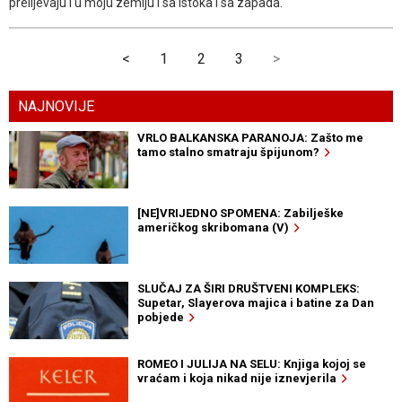
prelijevaju i u moju zemlju i sa istoka i sa zapada.
<
1
2
3
>
NAJNOVIJE
VRLO BALKANSKA PARANOJA: Zašto me
tamo stalno smatraju špijunom?
[NE]VRIJEDNO SPOMENA: Zabilješke
američkog skribomana (V)
SLUČAJ ZA ŠIRI DRUŠTVENI KOMPLEKS:
Supetar, Slayerova majica i batine za Dan
pobjede
ROMEO I JULIJA NA SELU: Knjiga kojoj se
vraćam i koja nikad nije iznevjerila