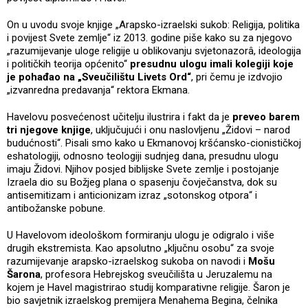
On u uvodu svoje knjige „Arapsko-izraelski sukob: Religija, politika
i povijest Svete zemlje“ iz 2013. godine piše kako su za njegovo
„razumijevanje uloge religije u oblikovanju svjetonazorâ, ideologija
i političkih teorija općenito“
presudnu ulogu imali kolegiji koje
je pohađao na „Sveučilištu Livets Ord“
, pri čemu je izdvojio
„izvanredna predavanja“ rektora Ekmana.
Havelovu posvećenost učitelju ilustrira i fakt da je
preveo barem
tri njegove knjige
, uključujući i onu naslovljenu „Židovi – narod
budućnosti“. Pisali smo kako u Ekmanovoj kršćansko-cionističkoj
eshatologiji, odnosno teologiji sudnjeg dana, presudnu ulogu
imaju Židovi. Njihov posjed biblijske Svete zemlje i postojanje
Izraela dio su Božjeg plana o spasenju čovječanstva, dok su
antisemitizam i anticionizam izraz „sotonskog otpora“ i
antibožanske pobune.
U Havelovom ideološkom formiranju ulogu je odigralo i više
drugih ekstremista. Kao apsolutno „ključnu osobu“ za svoje
razumijevanje arapsko-izraelskog sukoba on navodi i
Mošu
Šarona
, profesora Hebrejskog sveučilišta u Jeruzalemu na
kojem je Havel magistrirao studij komparativne religije. Šaron je
bio savjetnik izraelskog premijera Menahema Begina, čelnika