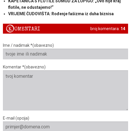
KAPETANICA S FLOTILE SUMUD ZA LUPIGU: „Ovo nije kraj
flotile, ne odustajemo!“
VRIJEME ČUDOVIŠTA: Rođenje fašizma iz duha biznisa
K
OMENTARI
broj komentara:
14
Ime / nadimak *(obavezno)
Komentar *(obavezno)
E-mail (opcija)