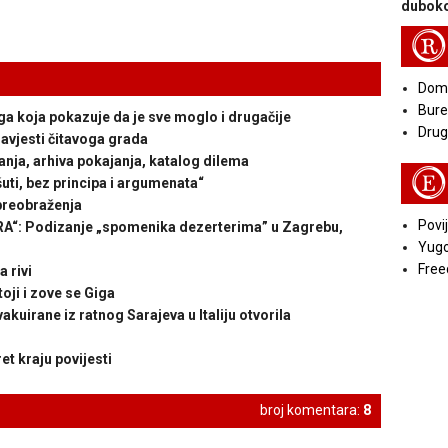
duboko
R
Doma
Bure
koja pokazuje da je sve moglo i drugačije
Druga
vjesti čitavoga grada
ja, arhiva pokajanja, katalog dilema
E
ti, bez principa i argumenata“
preobraženja
Povij
: Podizanje „spomenika dezerterima” u Zagrebu,
Yugo
Free
 rivi
ji i zove se Giga
kuirane iz ratnog Sarajeva u Italiju otvorila
 kraju povijesti
broj komentara:
8