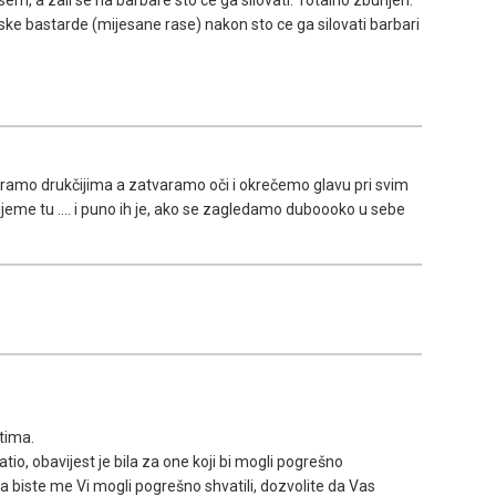
ke bastarde (mijesane rase) nakon sto ce ga silovati barbari
atramo drukčijima a zatvaramo oči i okrečemo glavu pri svim
ijeme tu .... i puno ih je, ako se zagledamo duboooko u sebe
tima.
, obavijest je bila za one koji bi mogli pogrešno
 biste me Vi mogli pogrešno shvatili, dozvolite da Vas