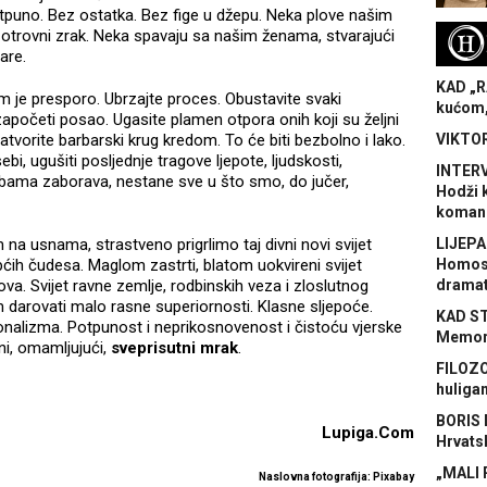
otpuno. Bez ostatka. Bez fige u džepu. Neka plove našim
H
otrovni zrak. Neka spavaju sa našim ženama, stvarajući
are.
KAD „R
 je presporo. Ubrzajte proces. Obustavite svaki
kućom,
apočeti posao. Ugasite plamen otpora onih koji su željni
vorite barbarski krug kredom. To će biti bezbolno i lako.
VIKTOR
ebi, ugušiti posljednje tragove ljepote, ljudskosti,
INTERV
mbama zaborava, nestane sve u što smo, do jučer,
Hodži 
koman
a usnama, strastveno prigrlimo taj divni novi svijet
LIJEPA
ćih čudesa. Maglom zastrti, blatom uokvireni svijet
Homose
va. Svijet ravne zemlje, rodbinskih veza i zloslutnog
dramat
am darovati malo rasne superiornosti. Klasne sljepoće.
KAD S
onalizma. Potpunost i neprikosnovenost i čistoću vjerske
Memora
dni, omamljujući,
sveprisutni mrak
.
FILOZO
huliga
BORIS 
Lupiga.Com
Hrvats
„MALI 
Naslovna fotografija: Pixabay