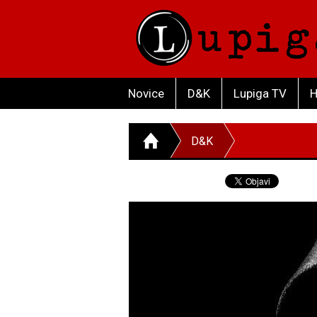
Novice
D&K
Lupiga TV
H
D&K