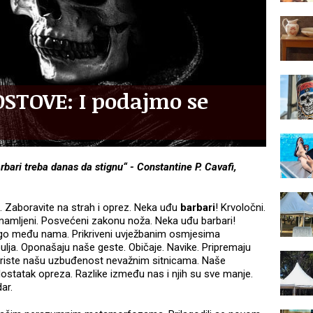
STOVE: I podajmo se
bari treba danas da stignu“ - Constantine P. Cavafi,
. Zaboravite na strah i oprez. Neka uđu
barbari
! Krvoločni.
mamljeni. Posvećeni zakonu noža. Neka uđu barbari!
 dugo među nama. Prikriveni uvježbanim osmjesima
abulja. Oponašaju naše geste. Običaje. Navike. Pripremaju
 Koriste našu uzbuđenost nevažnim sitnicama. Naše
statak opreza. Razlike između nas i njih su sve manje.
ar.