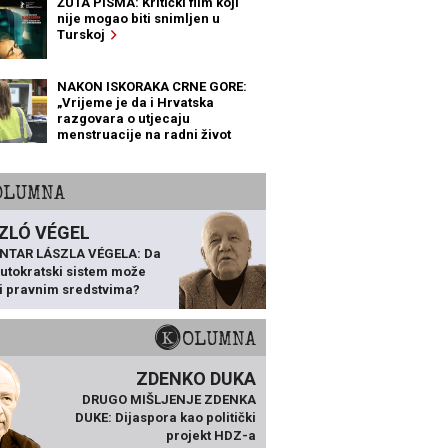
ŽUTA PISMA: Kritički film koji
nije mogao biti snimljen u
Turskoj
NAKON ISKORAKA CRNE GORE:
„Vrijeme je da i Hrvatska
razgovara o utjecaju
menstruacije na radni život
žena“
KOLUMNA
ZLÓ VÉGEL
NTAR LÁSZLA VÉGELA: Da
 autokratski sistem može
ti pravnim sredstvima?
KOLUMNA
ZDENKO DUKA
DRUGO MIŠLJENJE ZDENKA
DUKE: Dijaspora kao politički
projekt HDZ-a