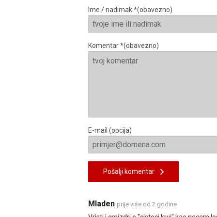
Ime / nadimak *(obavezno)
Komentar *(obavezno)
E-mail (opcija)
Pošalji komentar
Mladen
prije više od 2 godine
Vristi i cmizdri o "cistoci krvi" kao necem 