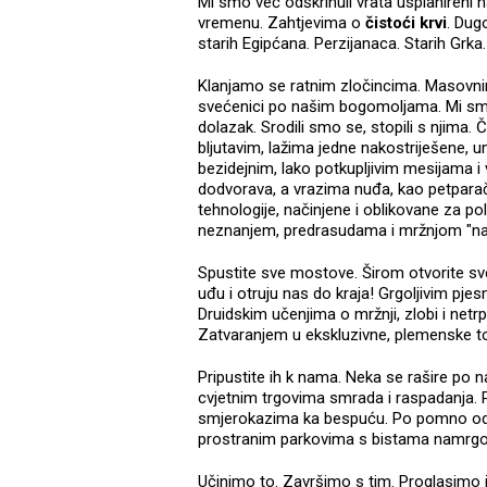
Mi smo već odškrinuli vrata usplahiren
vremenu. Zahtjevima o
čistoći krvi
. Dug
starih Egipćana. Perzijanaca. Starih Grka. 
Klanjamo se ratnim zločincima. Masovnim
svećenici po našim bogomoljama. Mi smo
dolazak. Srodili smo se, stopili s njima
bljutavim, lažima jedne nakostriješene, u
bezidejnim, lako potkupljivim mesijama 
dodvorava, a vrazima nuđa, kao petparač
tehnologije, načinjene i oblikovane za p
neznanjem, predrasudama i mržnjom "naš
Spustite sve mostove. Širom otvorite sve
uđu i otruju nas do kraja! Grgoljivim pj
Druidskim učenjima o mržnji, zlobi i netrp
Zatvaranjem u ekskluzivne, plemenske t
Pripustite ih k nama. Neka se rašire po 
cvjetnim trgovima smrada i raspadanja
smjerokazima ka bespuću. Po pomno odn
prostranim parkovima s bistama namrgođe
Učinimo to. Završimo s tim. Proglasim