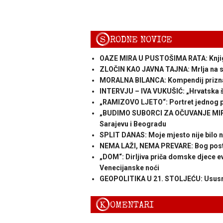
S
RODNE NOVICE
OAZE MIRA U PUSTOŠIMA RATA: Knjiga 
ZLOČIN KAO JAVNA TAJNA: Mrlja na sa
MORALNA BILANCA: Kompendij priznan
INTERVJU – IVA VUKUŠIĆ: „Hrvatska šu
„RAMIZOVO LJETO“: Portret jednog 
„BUDIMO SUBORCI ZA OČUVANJE MIRA“
Sarajevu i Beogradu
SPLIT DANAS: Moje mjesto nije bilo na
NEMA LAŽI, NEMA PREVARE: Bog posto
„DOM“: Dirljiva priča domske djece eva
Venecijanske noći
GEOPOLITIKA U 21. STOLJEĆU: Ususret
K
OMENTARI