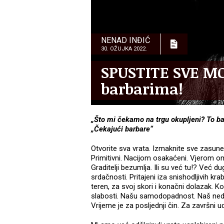
NENAD INĐIĆ
30. OŽUJKA 2022.
SPUSTITE SVE MO
barbarima!
„Što mi čekamo na trgu okupljeni? To bar
„Čekajući barbare“
Otvorite sva vrata. Izmaknite sve zasune
Primitivni. Nacijom osakaćeni. Vjerom o
Graditelji bezumlja. Ili su već tu!? Već
srdačnosti. Pritajeni iza snishodljivih kr
teren, za svoj skori i konačni dolazak.
slabosti. Našu samodopadnost. Naš nedo
Vrijeme je za posljednji čin. Za završni ud