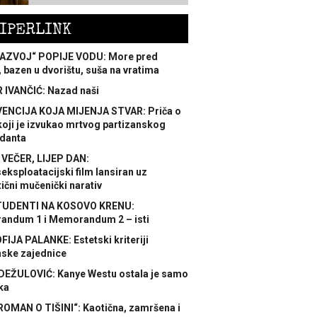
IPERLINK
AZVOJ“ POPIJE VODU: More pred
 bazen u dvorištu, suša na vratima
 IVANČIĆ: Nazad naši
ENCIJA KOJA MIJENJA STVAR: Priča o
koji je izvukao mrtvog partizanskog
danta
 VEČER, LIJEP DAN:
ksploatacijski film lansiran uz
ični mučenički narativ
TUDENTI NA KOSOVO KRENU:
ndum 1 i Memorandum 2 – isti
FIJA PALANKE: Estetski kriteriji
nske zajednice
DEŽULOVIĆ: Kanye Westu ostala je samo
ka
ROMAN O TIŠINI“: Kaotična, zamršena i