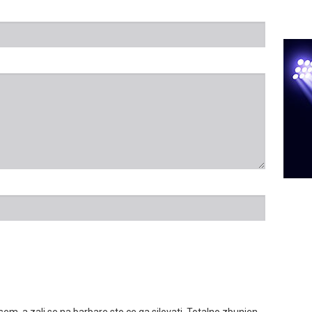
losem, a zali se na barbare sto ce ga silovati. Totalno zbunjen.