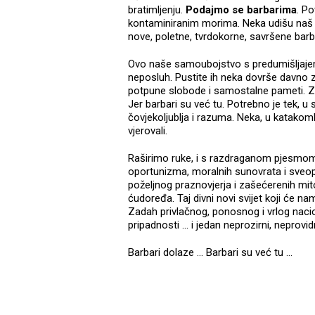
bratimljenju.
Podajmo se barbarima
. P
kontaminiranim morima. Neka udišu naš 
nove, poletne, tvrdokorne, savršene barb
Ovo naše samoubojstvo s predumišljajem
neposluh. Pustite ih neka dovrše davno z
potpune slobode i samostalne pameti. Zat
Jer barbari su već tu. Potrebno je tek, u s
čovjekoljublja i razuma. Neka, u katako
vjerovali.
Raširimo ruke, i s razdraganom pjesmom n
oportunizma, moralnih sunovrata i sveop
poželjnog praznovjerja i zašećerenih mito
ćudoređa. Taj divni novi svijet koji će n
Zadah privlačnog, ponosnog i vrlog naci
pripadnosti ... i jedan neprozirni, neprovi
Barbari dolaze ... Barbari su već tu ...