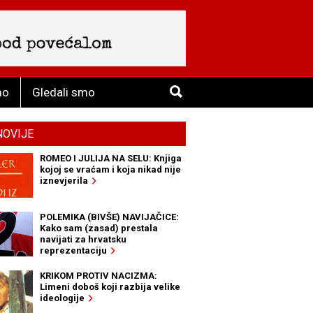
mo
Gledali smo
NOVIJE
ROMEO I JULIJA NA SELU: Knjiga
kojoj se vraćam i koja nikad nije
iznevjerila
POLEMIKA (BIVŠE) NAVIJAČICE:
Kako sam (zasad) prestala
navijati za hrvatsku
reprezentaciju
KRIKOM PROTIV NACIZMA:
Limeni doboš koji razbija velike
ideologije