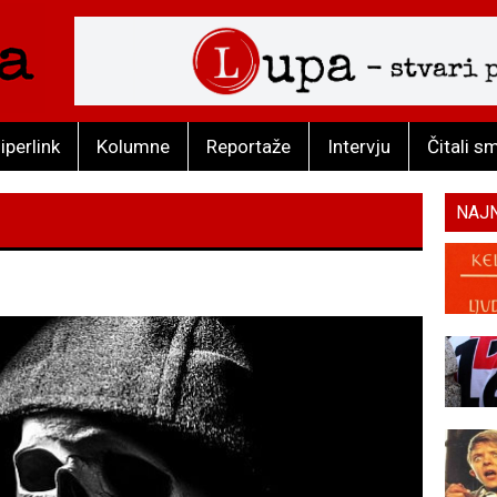
iperlink
Kolumne
Reportaže
Intervju
Čitali s
NAJ