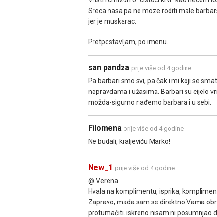
Sreca nasa pa ne moze roditi male barbars
jer je muskarac.
Pretpostavljam, po imenu...
san pandza
prije više od 4 godine
Pa barbari smo svi, pa čak i mi koji se sm
nepravdama i užasima. Barbari su cijelo vr
možda-sigurno nađemo barbara i u sebi.
Filomena
prije više od 4 godine
Ne budali, kraljeviću Marko!
New_1
prije više od 4 godine
@ Verena
Hvala na komplimentu, isprika, komplimen
Zapravo, mada sam se direktno Vama obratio
protumačiti, iskreno nisam ni posumnjao da