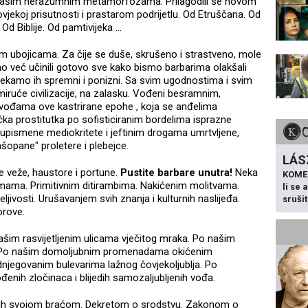
i našim nerazumnim metamorfozama. Prilagodili se novom
ovjekoj prisutnosti i prastarom podrijetlu. Od Etruščana. Od
Od Biblije. Od pamtivijeka ...
 ubojicama. Za čije se duše, skrušeno i strastveno, mole
 već učinili gotovo sve kako bismo barbarima olakšali
. Čekamo ih spremni i ponizni. Sa svim ugodnostima i svim
miruće civilizacije, na zalasku. Vođeni besramnim,
i vođama ove kastrirane epohe , koja se anđelima
ka prostitutka po sofisticiranim bordelima isprazne
olupismene mediokritete i jeftinim drogama umrtvljene,
opane" proletere i plebejce.
LÁS
 veže, haustore i portune.
Pustite barbare unutra!
Neka
KOME
esmama. Primitivnim ditirambima. Nakićenim molitvama.
li se
eljivosti. Urušavanjem svih znanja i kulturnih naslijeđa.
sruši
orove.
našim rasvijetljenim ulicama vječitog mraka. Po našim
. Po našim domoljubnim promenadama okićenim
jegovanim bulevarima lažnog čovjekoljublja. Po
nih zločinaca i blijedih samozaljubljenih vođa.
o ih svojom braćom. Dekretom o srodstvu. Zakonom o