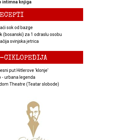
 intimna knjiga
ECEPTI
ći sok od bazge
k (bosanski) za 1 odraslu osobu
čija svinjska jetrica
-CIKLOPEDIJA
esni put Hitlerove 'klonje'
 - urbana legenda
dom Theatre (Teatar slobode)