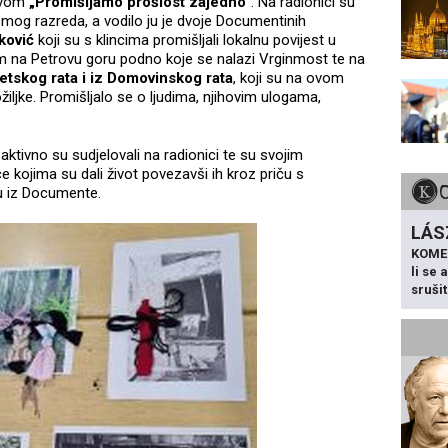
zivom
„Promišljamo prošlost zajedno“
. Na radionici su
osmog razreda, a vodilo ju je dvoje Documentinih
ković
koji su s klincima promišljali lokalnu povijest u
om na Petrovu goru podno koje se nalazi Vrginmost te na
jetskog rata i iz Domovinskog rata
, koji su na ovom
ožiljke. Promišljalo se o ljudima, njihovim ulogama,
ktivno su sudjelovali na radionici te su svojim
e kojima su dali život povezavši ih kroz priču s
žu iz Documente.
LÁS
KOME
li se
sruši