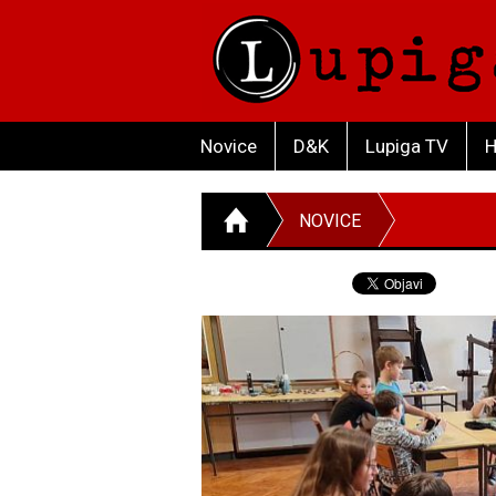
Novice
D&K
Lupiga TV
H
NOVICE