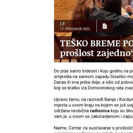
I.F.
17. PROSINCA 2022.
TEŠKO BREME POV
prošlost zajedno
Do prije samo trideset i koju godinu na 
smjestila na samom zapadu Sisačko-mosla
Danas ih ima jedva dvije, a više od polov
koji se kratko iza Domovinskog rata zva
Upravo tamo, na razmeđi Banije i Kordun
mjesta u ovom kraju na kojem se još uvije
održana neobična
radionica
koju su škol
vam je, u ovom se zaboravljenom i zap
Naime, Centar za suočavanje s prošlošć