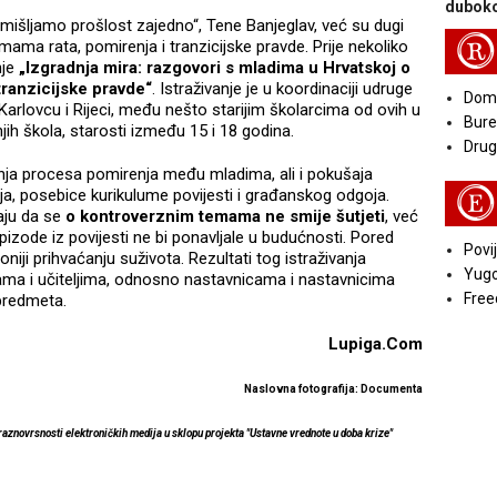
duboko
romišljamo prošlost zajedno“, Tene Banjeglav, već su dugi
R
ama rata, pomirenja i tranzicijske pravde. Prije nekoliko
nje
„Izgradnja mira: razgovori s mladima u Hrvatskoj o
tranzicijske pravde“
. Istraživanje je u koordinaciji udruge
Doma
arlovcu i Rijeci, među nešto starijim školarcima od ovih u
Bure
ih škola, starosti između 15 i 18 godina.
Druga
anja procesa pomirenja među mladima, ali i pokušaja
E
a, posebice kurikulume povijesti i građanskog odgoja.
aju da se
o kontroverznim temama ne smije šutjeti
, već
pizode iz povijesti ne bi ponavljale u budućnosti. Pored
Povij
niji prihvaćanju suživota. Rezultati tog istraživanja
Yugo
icama i učiteljima, odnosno nastavnicama i nastavnicima
Free
h predmeta.
Lupiga.Com
Naslovna fotografija: Documenta
 raznovrsnosti elektroničkih medija u sklopu projekta "Ustavne vrednote u doba krize"