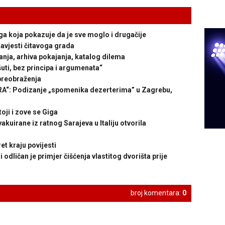
koja pokazuje da je sve moglo i drugačije
vjesti čitavoga grada
ja, arhiva pokajanja, katalog dilema
ti, bez principa i argumenata“
preobraženja
: Podizanje „spomenika dezerterima” u Zagrebu,
ji i zove se Giga
kuirane iz ratnog Sarajeva u Italiju otvorila
 kraju povijesti
ličan je primjer čišćenja vlastitog dvorišta prije
broj komentara:
0