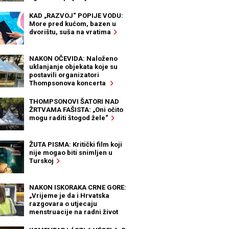
KAD „RAZVOJ“ POPIJE VODU:
More pred kućom, bazen u
dvorištu, suša na vratima
NAKON OČEVIDA: Naloženo
uklanjanje objekata koje su
postavili organizatori
Thompsonova koncerta
THOMPSONOVI ŠATORI NAD
ŽRTVAMA FAŠISTA: „Oni očito
mogu raditi štogod žele“
ŽUTA PISMA: Kritički film koji
nije mogao biti snimljen u
Turskoj
NAKON ISKORAKA CRNE GORE:
„Vrijeme je da i Hrvatska
razgovara o utjecaju
menstruacije na radni život
žena“