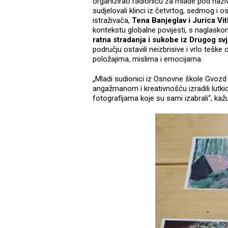
organizirao radionicu za mlade pod na
sudjelovali klinci iz četvrtog, sedmog i 
istraživača,
Tena Banjeglav i Jurica Vit
kontekstu globalne povijesti, s naglask
ratna stradanja i sukobe iz Drugog sv
području ostavili neizbrisive i vrlo teške 
položajima, mislima i emocijama.
„Mladi sudionici iz Osnovne škole Gvozd a
angažmanom i kreativnošću izradili lutkic
fotografijama koje su sami izabrali“, ka