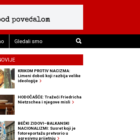
mo
Gledali smo
NOVIJE
KRIKOM PROTIV NACIZMA:
Limeni doboš koji razbija velike
ideologije
HODOČAŠĆE: Tražeći Friedricha
Nietzschea i njegove misli
BEČKI ZIDOVI–BALKANSKI
NACIONALIZMI: Susret koji je
fotoreportažu pretvorio u
agresivnu prijetnju