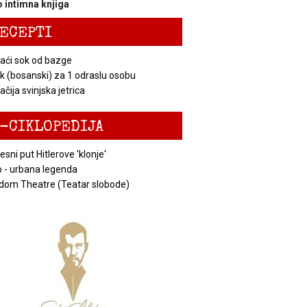
 intimna knjiga
ECEPTI
ći sok od bazge
k (bosanski) za 1 odraslu osobu
čija svinjska jetrica
-CIKLOPEDIJA
esni put Hitlerove 'klonje'
 - urbana legenda
dom Theatre (Teatar slobode)