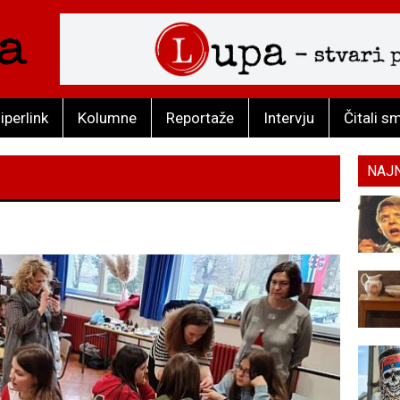
iperlink
Kolumne
Reportaže
Intervju
Čitali s
NAJ