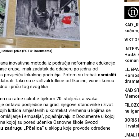
H
KAD „R
kućom,
VIKTOR
INTERV
, lutkice i priče (FOTO: Documenta)
Hodži 
koman
jivana inovativna metoda iz područja neformalne edukacije
manje grupe, imali zadatak da odaberu po jednu od
LIJEPA
 s poviješću lokalnog područja. Potom su trebali
osmisliti
Homose
abrali. Tako su izrađivali lutkice od tkanine, vune i konca
dramat
edno i priču tog svog lika.
KAD S
Memora
ljen na ratne sukobe tijekom 20. stoljeća, a svaka
ji je ostavio posljedice na grad, njegove stanovnike i život.
FILOZO
svojih lutkica smještenih u kontekst vremena u kojima se
huliga
omišljanje i empatija“, pojašnjavaju iz Documente u kojoj
BORIS 
 na kojoj su pored učenika Osnovne škole Gvozd
Hrvats
u zadrugu „Pčelica“
u sklopu koje provode određene
„MALI 