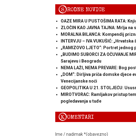
S
RODNE NOVICE
OAZE MIRA U PUSTOŠIMA RATA: Knjiga 
ZLOČIN KAO JAVNA TAJNA: Mrlja na sa
MORALNA BILANCA: Kompendij priznan
INTERVJU – IVA VUKUŠIĆ: „Hrvatska šu
„RAMIZOVO LJETO“: Portret jednog 
„BUDIMO SUBORCI ZA OČUVANJE MIRA“
Sarajevu i Beogradu
NEMA LAŽI, NEMA PREVARE: Bog posto
„DOM“: Dirljiva priča domske djece eva
Venecijanske noći
GEOPOLITIKA U 21. STOLJEĆU: Ususret
MIROTVORAC: Ramljakov pristup temi od
pogledavanja u tuđe
K
OMENTARI
Ime / nadimak *(obavezno)