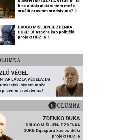
KOMENTAR LÁSZLA VÉGELA: Da
li se autokratski sistem može
srušiti pravnim sredstvima?
DRUGO MIŠLJENJE ZDENKA
DUKE: Dijaspora kao politički
projekt HDZ-a
KOLUMNA
ZLÓ VÉGEL
NTAR LÁSZLA VÉGELA: Da
 autokratski sistem može
ti pravnim sredstvima?
KOLUMNA
ZDENKO DUKA
DRUGO MIŠLJENJE ZDENKA
DUKE: Dijaspora kao politički
projekt HDZ-a