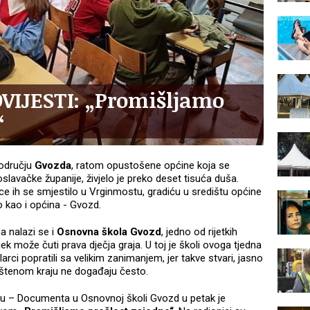
IJESTI: „Promišljamo
“
području
Gvozda
, ratom opustošene općine koja se
vačke županije, živjelo je preko deset tisuća duša.
ice ih se smjestilo u Vrginmostu, gradiću u središtu općine
o kao i općina - Gvozd.
a nalazi se i
Osnovna škola Gvozd
, jedno od rijetkih
k može čuti prava dječja graja. U toj je školi ovoga tjedna
arci popratili sa velikim zanimanjem, jer takve stvari, jasno
uštenom kraju ne događaju često.
u – Documenta u Osnovnoj školi Gvozd u petak je