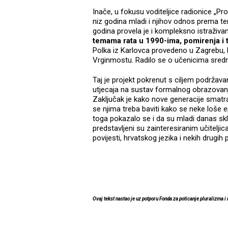
Inače, u fokusu voditeljice radionice „P
niz godina mladi i njihov odnos prema tem
godina provela je i kompleksno istraživa
temama rata u 1990-ima, pomirenja i 
Polka iz Karlovca provedeno u Zagrebu, K
Vrginmostu. Radilo se o učenicima srednj
Taj je projekt pokrenut s ciljem podržav
utjecaja na sustav formalnog obrazovanj
Zaključak je kako nove generacije smatr
se njima treba baviti kako se neke loše e
toga pokazalo se i da su mladi danas sklo
predstavljeni su zainteresiranim učitelj
povijesti, hrvatskog jezika i nekih drugi
Ovaj tekst nastao je uz potporu Fonda za poticanje pluralizma i