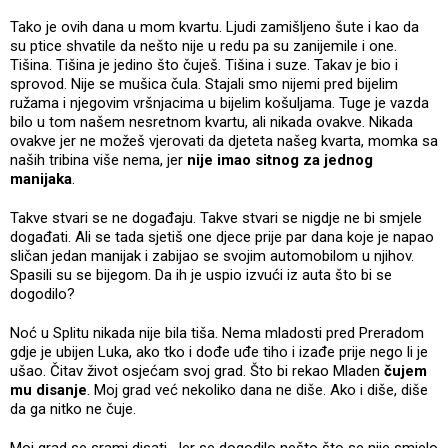
Tako je ovih dana u mom kvartu. Ljudi zamišljeno šute i kao da
su ptice shvatile da nešto nije u redu pa su zanijemile i one.
Tišina. Tišina je jedino što čuješ. Tišina i suze. Takav je bio i
sprovod. Nije se mušica čula. Stajali smo nijemi pred bijelim
ružama i njegovim vršnjacima u bijelim košuljama. Tuge je vazda
bilo u tom našem nesretnom kvartu, ali nikada ovakve. Nikada
ovakve jer ne možeš vjerovati da djeteta našeg kvarta, momka sa
naših tribina više nema, jer
nije imao sitnog za jednog
manijaka
.
Takve stvari se ne događaju. Takve stvari se nigdje ne bi smjele
događati. Ali se tada sjetiš one djece prije par dana koje je napao
sličan jedan manijak i zabijao se svojim automobilom u njihov.
Spasili su se bijegom. Da ih je uspio izvući iz auta što bi se
dogodilo?
Noć u Splitu nikada nije bila tiša. Nema mladosti pred Preradom
gdje je ubijen Luka, ako tko i dođe uđe tiho i izađe prije nego li je
ušao. Čitav život osjećam svoj grad. Što bi rekao Mladen
čujem
mu disanje
. Moj grad već nekoliko dana ne diše. Ako i diše, diše
da ga nitko ne čuje.
Moj grad se srami disati. Jer se dogodilo nešto što se nije smjelo