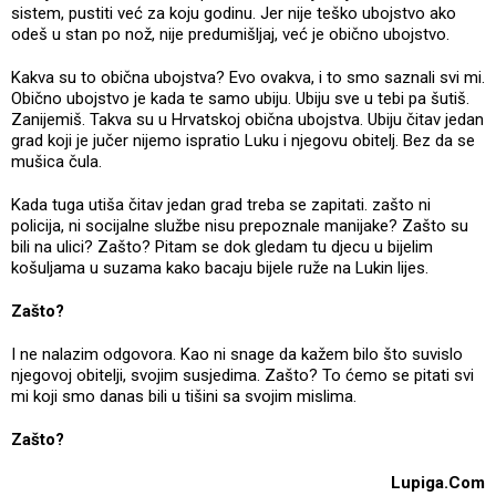
sistem, pustiti već za koju godinu. Jer nije teško ubojstvo ako
odeš u stan po nož, nije predumišljaj, već je obično ubojstvo.
Kakva su to obična ubojstva? Evo ovakva, i to smo saznali svi mi.
Obično ubojstvo je kada te samo ubiju. Ubiju sve u tebi pa šutiš.
Zanijemiš. Takva su u Hrvatskoj obična ubojstva. Ubiju čitav jedan
grad koji je jučer nijemo ispratio Luku i njegovu obitelj. Bez da se
mušica čula.
Kada tuga utiša čitav jedan grad treba se zapitati. zašto ni
policija, ni socijalne službe nisu prepoznale manijake? Zašto su
bili na ulici? Zašto? Pitam se dok gledam tu djecu u bijelim
košuljama u suzama kako bacaju bijele ruže na Lukin lijes.
Zašto?
I ne nalazim odgovora. Kao ni snage da kažem bilo što suvislo
njegovoj obitelji, svojim susjedima. Zašto? To ćemo se pitati svi
mi koji smo danas bili u tišini sa svojim mislima.
Zašto?
Lupiga.Com