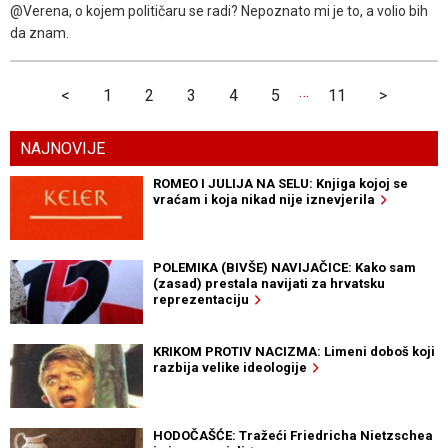
@Verena, o kojem političaru se radi? Nepoznato mi je to, a volio bih
da znam.
…
<
1
2
3
4
5
11
>
NAJNOVIJE
ROMEO I JULIJA NA SELU: Knjiga kojoj se
vraćam i koja nikad nije iznevjerila
POLEMIKA (BIVŠE) NAVIJAČICE: Kako sam
(zasad) prestala navijati za hrvatsku
reprezentaciju
KRIKOM PROTIV NACIZMA: Limeni doboš koji
razbija velike ideologije
HODOČAŠĆE: Tražeći Friedricha Nietzschea