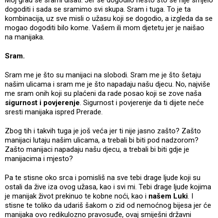
dogoditi i sada se sramimo svi skupa. Sram i tuga. To je ta
kombinacija, uz sve misli o užasu koji se dogodio, a izgleda da se
mogao dogoditi bilo kome. Vašem ili mom djetetu jer je naišao
na manijaka.
Sram.
Sram me je što su manijaci na slobodi. Sram me je što šetaju
našim ulicama i sram me je što napadaju našu djecu. No, najviše
me sram onih koji su plaćeni da rade posao koji se zove naša
sigurnost i povjerenje
. Sigurnost i povjerenje da ti dijete neće
sresti manijaka ispred Prerade.
Zbog tih i takvih tuga je još veća jer ti nije jasno zašto? Zašto
manijaci lutaju našim ulicama, a trebali bi biti pod nadzorom?
Zašto manijaci napadaju našu djecu, a trebali bi biti gdje je
manijacima i mjesto?
Pa te stisne oko srca i pomisliš na sve tebi drage ljude koji su
ostali da žive iza ovog užasa, kao i svi mi. Tebi drage ljude kojima
je manijak život prekinuo te kobne noći, kao i
našem Luki
. I
stisne te toliko da udariš šakom o zid od nemoćnog bijesa jer će
manijaka ovo redikulozno pravosuđe, ovaj smiješni državni