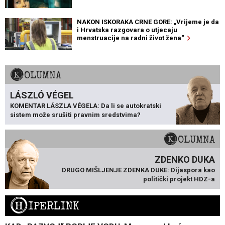
NAKON ISKORAKA CRNE GORE: „Vrijeme je da
i Hrvatska razgovara o utjecaju
menstruacije na radni život žena“
KOLUMNA
LÁSZLÓ VÉGEL
KOMENTAR LÁSZLA VÉGELA: Da li se autokratski
sistem može srušiti pravnim sredstvima?
KOLUMNA
ZDENKO DUKA
DRUGO MIŠLJENJE ZDENKA DUKE: Dijaspora kao
politički projekt HDZ-a
H
IPERLINK