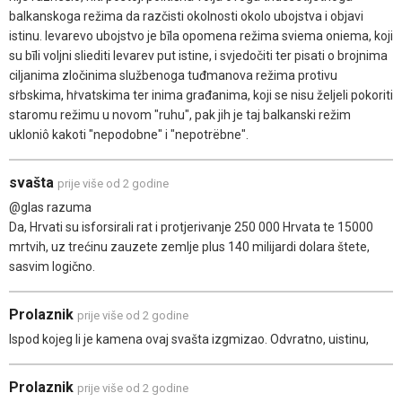
balkanskoga režima da razčisti okolnosti okolo ubojstva i objavi
istinu. levarevo ubojstvo je bīla opomena režima sviema oniema, koji
su bīli voljni sliediti levarev put istine, i svjedočiti ter pisati o brojnima
ciljanima zločinima službenoga tuđmanova režima protivu
sṙbskima, hṙvatskima ter inima građanima, koji se nisu željeli pokoriti
staromu režimu u novom "ruhu", pak jih je taj balkanski režim
ukloniô kakoti "nepodobne" i "nepotrëbne".
svašta
prije više od 2 godine
@glas razuma
Da, Hrvati su isforsirali rat i protjerivanje 250 000 Hrvata te 15000
mrtvih, uz trećinu zauzete zemlje plus 140 milijardi dolara štete,
sasvim logično.
Prolaznik
prije više od 2 godine
Ispod kojeg li je kamena ovaj svašta izgmizao. Odvratno, uistinu,
Prolaznik
prije više od 2 godine