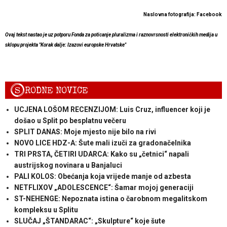
Naslovna fotografija: Facebook
Ovaj tekst nastao je uz potporu Fonda za poticanje pluralizma i raznovrsnosti elektroničkih medija u
sklopu projekta "Korak dalje: Izazovi europske Hrvatske"
S
RODNE NOVICE
UCJENA LOŠOM RECENZIJOM: Luis Cruz, influencer koji je
došao u Split po besplatnu večeru
SPLIT DANAS: Moje mjesto nije bilo na rivi
NOVO LICE HDZ-A: Šute mali izuči za gradonačelnika
TRI PRSTA, ČETIRI UDARCA: Kako su „četnici“ napali
austrijskog novinara u Banjaluci
PALI KOLOS: Obećanja koja vrijede manje od azbesta
NETFLIXOV „ADOLESCENCE“: Šamar mojoj generaciji
ST-NEHENGE: Nepoznata istina o čarobnom megalitskom
kompleksu u Splitu
SLUČAJ „ŠTANDARAC“: „Skulpture“ koje šute