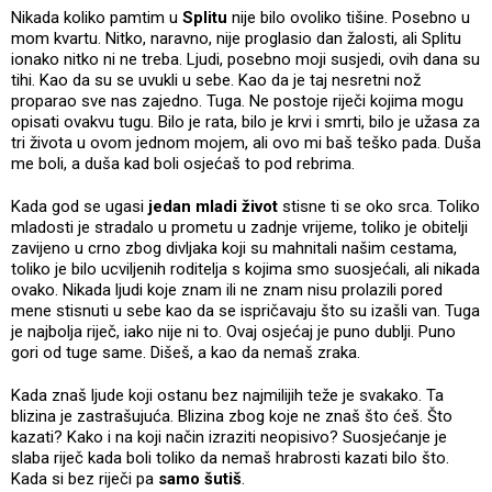
Nikada koliko pamtim u
Splitu
nije bilo ovoliko tišine. Posebno u
mom kvartu. Nitko, naravno, nije proglasio dan žalosti, ali Splitu
ionako nitko ni ne treba. Ljudi, posebno moji susjedi, ovih dana su
tihi. Kao da su se uvukli u sebe. Kao da je taj nesretni nož
proparao sve nas zajedno. Tuga. Ne postoje riječi kojima mogu
opisati ovakvu tugu. Bilo je rata, bilo je krvi i smrti, bilo je užasa za
tri života u ovom jednom mojem, ali ovo mi baš teško pada. Duša
me boli, a duša kad boli osjećaš to pod rebrima.
Kada god se ugasi
jedan mladi život
stisne ti se oko srca. Toliko
mladosti je stradalo u prometu u zadnje vrijeme, toliko je obitelji
zavijeno u crno zbog divljaka koji su mahnitali našim cestama,
toliko je bilo ucviljenih roditelja s kojima smo suosjećali, ali nikada
ovako. Nikada ljudi koje znam ili ne znam nisu prolazili pored
mene stisnuti u sebe kao da se ispričavaju što su izašli van. Tuga
je najbolja riječ, iako nije ni to. Ovaj osjećaj je puno dublji. Puno
gori od tuge same. Dišeš, a kao da nemaš zraka.
Kada znaš ljude koji ostanu bez najmilijih teže je svakako. Ta
blizina je zastrašujuća. Blizina zbog koje ne znaš što ćeš. Što
kazati? Kako i na koji način izraziti neopisivo? Suosjećanje je
slaba riječ kada boli toliko da nemaš hrabrosti kazati bilo što.
Kada si bez riječi pa
samo šutiš
.