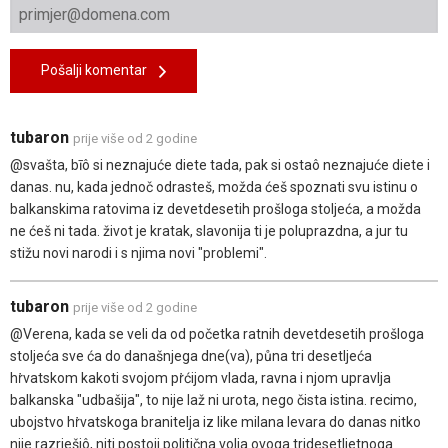
Pošalji komentar
tubaron
prije više od 2 godine
@svašta, bīô si neznajuće diete tada, pak si ostaô neznajuće diete i
danas. nu, kada jednoč odrasteš, možda ćeš spoznati svu istinu o
balkanskima ratovima iz devetdesetih prošloga stoljeća, a možda
ne ćeš ni tada. život je kratak, slavonija ti je poluprazdna, a jur tu
stižu novi narodi i s njima novi "problemi".
tubaron
prije više od 2 godine
@Verena, kada se veli da od početka ratnih devetdesetih prošloga
stoljeća sve ća do današnjega dne(va), půna tri desetljeća
hṙvatskom kakoti svojom pṙćijom vlada, ravna i njom upravlja
balkanska "udbašija", to nije laž ni urota, nego čista istina. recimo,
ubojstvo hṙvatskoga branitelja iz like milana levara do danas nitko
nije razriešiô, niti postoji politična volja ovoga tridesetljetnoga