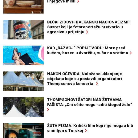
i njegove misli
BEČKI ZIDOVI–BALKANSKI NACIONALIZMI:
Susret koji je fotoreportažu pretvorio u
agresivnu prijetnju
KAD „RAZVOJ“ POPIJE VODU: More pred
kućom, bazen u dvorištu, suša na vratima
NAKON OČEVIDA: Naloženo uklanjanje
objekata koje su postavili organizatori
Thompsonova koncerta
THOMPSONOVI ŠATORI NAD ŽRTVAMA
FAŠISTA: „Oni očito mogu raditi štogod žele“
ŽUTA PISMA: Kritički film koji nije mogao biti
snimljen u Turskoj