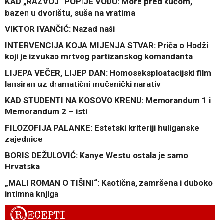
KAD „RAZVOJ“ POPIJE VODU: More pred kućom,
bazen u dvorištu, suša na vratima
VIKTOR IVANČIĆ: Nazad naši
INTERVENCIJA KOJA MIJENJA STVAR: Priča o Hodži
koji je izvukao mrtvog partizanskog komandanta
LIJEPA VEČER, LIJEP DAN: Homoseksploatacijski film
lansiran uz dramatični mučenički narativ
KAD STUDENTI NA KOSOVO KRENU: Memorandum 1 i
Memorandum 2 – isti
FILOZOFIJA PALANKE: Estetski kriteriji huliganske
zajednice
BORIS DEŽULOVIĆ: Kanye Westu ostala je samo
Hrvatska
„MALI ROMAN O TIŠINI“: Kaotična, zamršena i duboko
intimna knjiga
R
ECEPTI