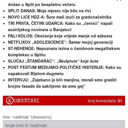
došao u Split po besplatnu večeru
SPLIT DANAS: Moje mjesto nije bilo na rivi
NOVO LICE HDZ-A: Šute mali izuči za gradonačelnika
TRI PRSTA, ČETIRI UDARCA: Kako su „četnici“ napali
austrijskog novinara u Banjaluci
PALI KOLOS: Obećanja koja vrijede manje od azbesta
NETFLIXOV „ADOLESCENCE“: Šamar mojoj generaciji
ST-NEHENGE: Nepoznata istina o čarobnom megalitskom
kompleksu u Splitu
SLUČAJ „ŠTANDARAC“: „Skulpture“ koje šute
POST FESTUM MEDIJSKO-POLITIČKE HISTERIJE: Kako su
napakovali Bijelom dugmetu
INTERVJU: „Zajebano je biti manjina, morali smo graditi
brojne fasade da sakrijemo da smo gej“
K
OMENTARI
broj komentara:
51
Ime / nadimak *(obavezno)