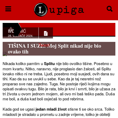
IVO ANIĆ
28. VELJAČE 2024.
TIŠINA I SUZE: Moj Split nikad nije bio
Tweet
ovako tih
Nikada koliko pamtim u
Splitu
nije bilo ovoliko tišine. Posebno u
mom kvartu. Nitko, naravno, nije proglasio dan žalosti, ali Splitu
ionako nitko ni ne treba. Ljudi, posebno moji susjedi, ovih dana su
tihi. Kao da su se uvukli u sebe. Kao da je taj nesretni nož
proparao sve nas zajedno. Tuga. Ne postoje riječi kojima mogu
opisati ovakvu tugu. Bilo je rata, bilo je krvi i smrti, bilo je užasa za
tri života u ovom jednom mojem, ali ovo mi baš teško pada. Duša
me boli, a duša kad boli osjećaš to pod rebrima.
Kada god se ugasi
jedan mladi život
stisne ti se oko srca. Toliko
mladosti je stradalo u prometu u zadnje vrijeme, toliko je obitelji