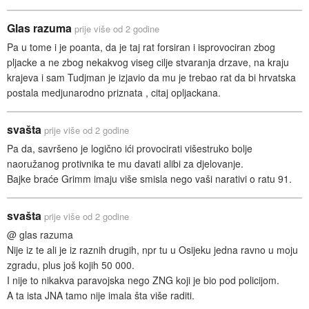
Glas razuma
prije više od 2 godine
Pa u tome i je poanta, da je taj rat forsiran i isprovociran zbog
pljacke a ne zbog nekakvog viseg cilje stvaranja drzave, na kraju
krajeva i sam Tudjman je izjavio da mu je trebao rat da bi hrvatska
postala medjunarodno priznata , citaj opljackana.
svašta
prije više od 2 godine
Pa da, savršeno je logično ići provocirati višestruko bolje
naoružanog protivnika te mu davati alibi za djelovanje.
Bajke braće Grimm imaju više smisla nego vaši narativi o ratu 91.
svašta
prije više od 2 godine
@ glas razuma
Nije iz te ali je iz raznih drugih, npr tu u Osijeku jedna ravno u moju
zgradu, plus još kojih 50 000.
I nije to nikakva paravojska nego ZNG koji je bio pod policijom.
A ta ista JNA tamo nije imala šta više raditi.