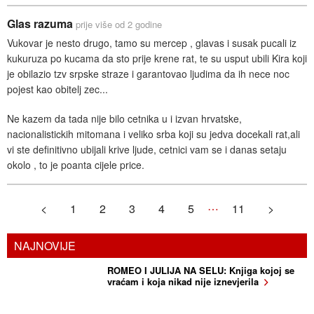
Glas razuma
prije više od 2 godine
Vukovar je nesto drugo, tamo su mercep , glavas i susak pucali iz
kukuruza po kucama da sto prije krene rat, te su usput ubili Kira koji
je obilazio tzv srpske straze i garantovao ljudima da ih nece noc
pojest kao obitelj zec...
Ne kazem da tada nije bilo cetnika u i izvan hrvatske,
nacionalistickih mitomana i veliko srba koji su jedva docekali rat,ali
vi ste definitivno ubijali krive ljude, cetnici vam se i danas setaju
okolo , to je poanta cijele price.
…
<
1
2
3
4
5
11
>
NAJNOVIJE
ROMEO I JULIJA NA SELU: Knjiga kojoj se
vraćam i koja nikad nije iznevjerila