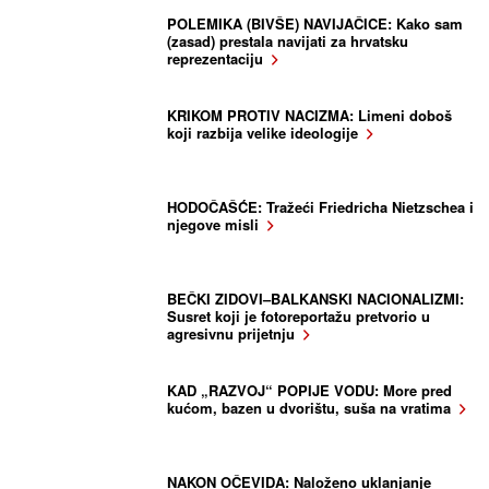
POLEMIKA (BIVŠE) NAVIJAČICE: Kako sam
(zasad) prestala navijati za hrvatsku
reprezentaciju
KRIKOM PROTIV NACIZMA: Limeni doboš
koji razbija velike ideologije
HODOČAŠĆE: Tražeći Friedricha Nietzschea i
njegove misli
BEČKI ZIDOVI–BALKANSKI NACIONALIZMI:
Susret koji je fotoreportažu pretvorio u
agresivnu prijetnju
KAD „RAZVOJ“ POPIJE VODU: More pred
kućom, bazen u dvorištu, suša na vratima
NAKON OČEVIDA: Naloženo uklanjanje