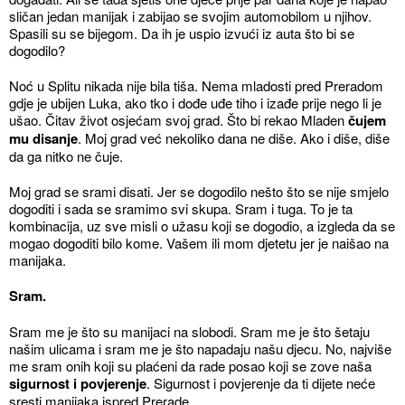
sličan jedan manijak i zabijao se svojim automobilom u njihov.
Spasili su se bijegom. Da ih je uspio izvući iz auta što bi se
dogodilo?
Noć u Splitu nikada nije bila tiša. Nema mladosti pred Preradom
gdje je ubijen Luka, ako tko i dođe uđe tiho i izađe prije nego li je
ušao. Čitav život osjećam svoj grad. Što bi rekao Mladen
čujem
mu disanje
. Moj grad već nekoliko dana ne diše. Ako i diše, diše
da ga nitko ne čuje.
Moj grad se srami disati. Jer se dogodilo nešto što se nije smjelo
dogoditi i sada se sramimo svi skupa. Sram i tuga. To je ta
kombinacija, uz sve misli o užasu koji se dogodio, a izgleda da se
mogao dogoditi bilo kome. Vašem ili mom djetetu jer je naišao na
manijaka.
Sram.
Sram me je što su manijaci na slobodi. Sram me je što šetaju
našim ulicama i sram me je što napadaju našu djecu. No, najviše
me sram onih koji su plaćeni da rade posao koji se zove naša
sigurnost i povjerenje
. Sigurnost i povjerenje da ti dijete neće
sresti manijaka ispred Prerade.