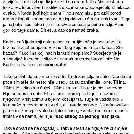
zavijeno u crno zbog divljaka koji su mahnitali našim cestama,
toliko je bilo ucviljenih roditelja s kojima smo suosjećali, ali nikada
ovako. Nikada ljudi koje znam ili ne znam nisu prolazili pored
mene stisnuti u sebe kao da se ispričavaju što su izašli van. Tuga
je najbolja riječ, iako nije ni to. Ovaj osjećaj je puno dublji. Puno
gori od tuge same. Dišeš, a kao da nemaš zraka.
Kada znaš ljude koji ostanu bez najmilijih teže je svakako. Ta
blizina je zastrašujuća. Blizina zbog koje ne znaš što ćeš. Što
kazati? Kako i na koji način izraziti neopisivo? Suosjećanje je
slaba riječ kada boli toliko da nemaš hrabrosti kazati bilo što.
Kada si bez riječi pa
samo šutiš
.
Tako je ovih dana u mom kvartu. Ljudi zamišljeno šute i kao da su
ptice shvatile da nešto nije u redu pa su zanijemile i one. Tišina.
Tišina je jedino što čuješ. Tišina i suze. Takav je bio i sprovod.
Nije se mušica čula. Stajali smo nijemi pred bijelim ružama i
njegovim vršnjacima u bijelim košuljama. Tuge je vazda bilo u
tom našem nesretnom kvartu, ali nikada ovakve. Nikada ovakve
jer ne možeš vjerovati da djeteta našeg kvarta, momka sa naših
tribina više nema, jer
nije imao sitnog za jednog manijaka
.
Takve stvari se ne događaju. Takve stvari se nigdje ne bi smjele
događati. Ali se tada sjetiš one djece prije par dana koje je napao