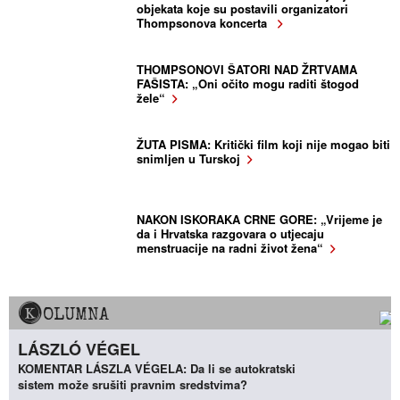
objekata koje su postavili organizatori
Thompsonova koncerta
THOMPSONOVI ŠATORI NAD ŽRTVAMA
FAŠISTA: „Oni očito mogu raditi štogod
žele“
ŽUTA PISMA: Kritički film koji nije mogao biti
snimljen u Turskoj
NAKON ISKORAKA CRNE GORE: „Vrijeme je
da i Hrvatska razgovara o utjecaju
menstruacije na radni život žena“
KOLUMNA
LÁSZLÓ VÉGEL
KOMENTAR LÁSZLA VÉGELA: Da li se autokratski
sistem može srušiti pravnim sredstvima?