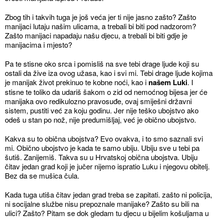
Zbog tih i takvih tuga je još veća jer ti nije jasno zašto? Zašto
manijaci lutaju našim ulicama, a trebali bi biti pod nadzorom?
Zašto manijaci napadaju našu djecu, a trebali bi biti gdje je
manijacima i mjesto?
Pa te stisne oko srca i pomisliš na sve tebi drage ljude koji su
ostali da žive iza ovog užasa, kao i svi mi. Tebi drage ljude kojima
je manijak život prekinuo te kobne noći, kao i
našem Luki
. I
stisne te toliko da udariš šakom o zid od nemoćnog bijesa jer će
manijaka ovo redikulozno pravosuđe, ovaj smiješni državni
sistem, pustiti već za koju godinu. Jer nije teško ubojstvo ako
odeš u stan po nož, nije predumišljaj, već je obično ubojstvo.
Kakva su to obična ubojstva? Evo ovakva, i to smo saznali svi
mi. Obično ubojstvo je kada te samo ubiju. Ubiju sve u tebi pa
šutiš. Zanijemiš. Takva su u Hrvatskoj obična ubojstva. Ubiju
čitav jedan grad koji je jučer nijemo ispratio Luku i njegovu obitelj.
Bez da se mušica čula.
Kada tuga utiša čitav jedan grad treba se zapitati. zašto ni policija,
ni socijalne službe nisu prepoznale manijake? Zašto su bili na
ulici? Zašto? Pitam se dok gledam tu djecu u bijelim košuljama u