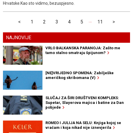
Hrvatske.Kao sto vidimo, bezuspjesno.
…
<
1
2
3
4
5
11
>
NAJNOVIJE
VRLO BALKANSKA PARANOJA: Zašto me
tamo stalno smatraju špijunom?
[NE]VRIJEDNO SPOMENA: Zabilješke
američkog skribomana (V)
SLUČAJ ZA ŠIRI DRUŠTVENI KOMPLEKS:
Supetar, Slayerova majica i batine za Dan
pobjede
ROMEO I JULIJA NA SELU: Knjiga kojoj se
vraćam i koja nikad nije iznevjerila