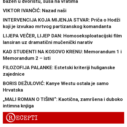
bazen u dvorištu, suša na vratima
VIKTOR IVANČIĆ: Nazad naši
INTERVENCIJA KOJA MIJENJA STVAR: Priča o Hodži
koji je izvukao mrtvog partizanskog komandanta
LIJEPA VEČER, LIJEP DAN: Homoseksploatacijski film
lansiran uz dramatični mučenički narativ
KAD STUDENTI NA KOSOVO KRENU: Memorandum 1 i
Memorandum 2 – isti
FILOZOFIJA PALANKE: Estetski kriteriji huliganske
zajednice
BORIS DEŽULOVIĆ: Kanye Westu ostala je samo
Hrvatska
„MALI ROMAN O TIŠINI“: Kaotična, zamršena i duboko
intimna knjiga
R
ECEPTI