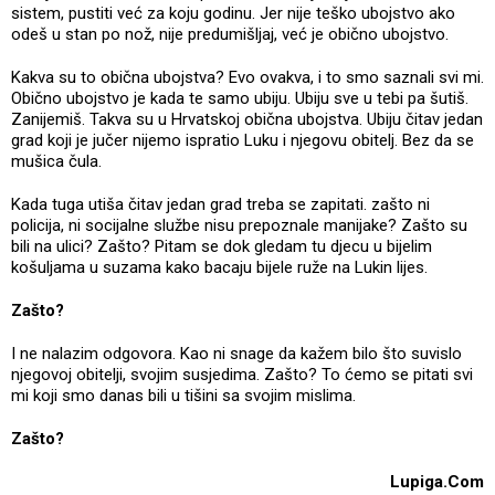
sistem, pustiti već za koju godinu. Jer nije teško ubojstvo ako
odeš u stan po nož, nije predumišljaj, već je obično ubojstvo.
Kakva su to obična ubojstva? Evo ovakva, i to smo saznali svi mi.
Obično ubojstvo je kada te samo ubiju. Ubiju sve u tebi pa šutiš.
Zanijemiš. Takva su u Hrvatskoj obična ubojstva. Ubiju čitav jedan
grad koji je jučer nijemo ispratio Luku i njegovu obitelj. Bez da se
mušica čula.
Kada tuga utiša čitav jedan grad treba se zapitati. zašto ni
policija, ni socijalne službe nisu prepoznale manijake? Zašto su
bili na ulici? Zašto? Pitam se dok gledam tu djecu u bijelim
košuljama u suzama kako bacaju bijele ruže na Lukin lijes.
Zašto?
I ne nalazim odgovora. Kao ni snage da kažem bilo što suvislo
njegovoj obitelji, svojim susjedima. Zašto? To ćemo se pitati svi
mi koji smo danas bili u tišini sa svojim mislima.
Zašto?
Lupiga.Com