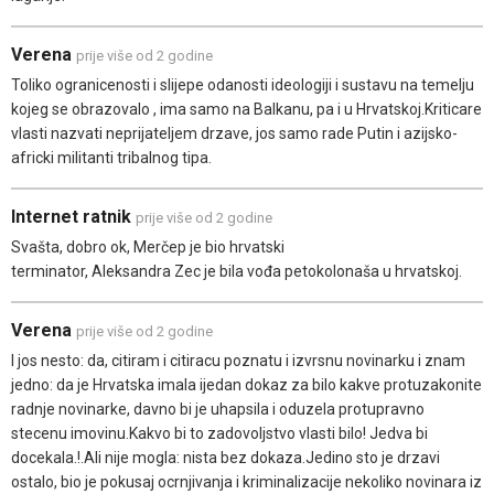
Verena
prije više od 2 godine
Toliko ogranicenosti i slijepe odanosti ideologiji i sustavu na temelju
kojeg se obrazovalo , ima samo na Balkanu, pa i u Hrvatskoj.Kriticare
vlasti nazvati neprijateljem drzave, jos samo rade Putin i azijsko-
africki militanti tribalnog tipa.
Internet ratnik
prije više od 2 godine
Svašta, dobro ok, Merčep je bio hrvatski
terminator, Aleksandra Zec je bila vođa petokolonaša u hrvatskoj.
Verena
prije više od 2 godine
I jos nesto: da, citiram i citiracu poznatu i izvrsnu novinarku i znam
jedno: da je Hrvatska imala ijedan dokaz za bilo kakve protuzakonite
radnje novinarke, davno bi je uhapsila i oduzela protupravno
stecenu imovinu.Kakvo bi to zadovoljstvo vlasti bilo! Jedva bi
docekala.!.Ali nije mogla: nista bez dokaza.Jedino sto je drzavi
ostalo, bio je pokusaj ocrnjivanja i kriminalizacije nekoliko novinara iz