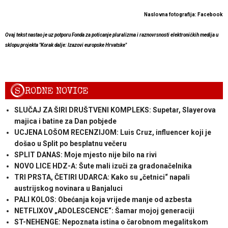
Naslovna fotografija: Facebook
Ovaj tekst nastao je uz potporu Fonda za poticanje pluralizma i raznovrsnosti elektroničkih medija u
sklopu projekta "Korak dalje: Izazovi europske Hrvatske"
S
RODNE NOVICE
SLUČAJ ZA ŠIRI DRUŠTVENI KOMPLEKS: Supetar, Slayerova
majica i batine za Dan pobjede
UCJENA LOŠOM RECENZIJOM: Luis Cruz, influencer koji je
došao u Split po besplatnu večeru
SPLIT DANAS: Moje mjesto nije bilo na rivi
NOVO LICE HDZ-A: Šute mali izuči za gradonačelnika
TRI PRSTA, ČETIRI UDARCA: Kako su „četnici“ napali
austrijskog novinara u Banjaluci
PALI KOLOS: Obećanja koja vrijede manje od azbesta
NETFLIXOV „ADOLESCENCE“: Šamar mojoj generaciji
ST-NEHENGE: Nepoznata istina o čarobnom megalitskom