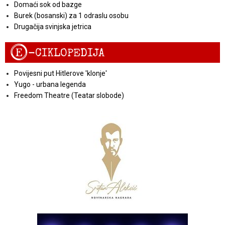
Domaći sok od bazge
Burek (bosanski) za 1 odraslu osobu
Drugačija svinjska jetrica
E
-CIKLOPEDIJA
Povijesni put Hitlerove 'klonje'
Yugo - urbana legenda
Freedom Theatre (Teatar slobode)