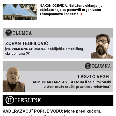
NAKON OČEVIDA: Naloženo uklanjanje
objekata koje su postavili organizatori
Thompsonova koncerta
KOLUMNA
ZORAN TEOFILOVIĆ
[NE]VRIJEDNO SPOMENA: Zabilješke američkog
skribomana (V)
KOLUMNA
LÁSZLÓ VÉGEL
KOMENTAR LÁSZLA VÉGELA: Da li se autokratski
sistem može srušiti pravnim sredstvima?
H
IPERLINK
KAD „RAZVOJ“ POPIJE VODU: More pred kućom,