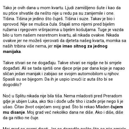
Tako je ovih dana u mom kvartu. Ljudi zamišljeno šute i kao da
su ptice shvatile da nešto nije u redu pa su zanijemile i one.
Tišina. Tišina je jedino što čuješ. Tišina i suze. Takav je bio i
sprovod. Nije se mušica čula. Stajali smo nijemi pred bijelim
ružama i njegovim vršnjacima u bijelim košuljama. Tuge je vazda
bilo u tom našem nesretnom kvartu, ali nikada ovakve. Nikada
ovakve jer ne možeš vjerovati da djeteta našeg kvarta, momka sa
naših tribina više nema, jer
nije imao sitnog za jednog
manijaka
.
Takve stvari se ne događaju. Takve stvari se nigdje ne bi smjele
događati. Ali se tada sjetiš one djece prije par dana koje je napao
sličan jedan manijak i zabijao se svojim automobilom u njihov.
Spasili su se bijegom. Da ih je uspio izvući iz auta što bi se
dogodilo?
Noć u Splitu nikada nije bila tiša. Nema mladosti pred Preradom
gdje je ubijen Luka, ako tko i dođe uđe tiho i izađe prije nego li je
ušao. Čitav život osjećam svoj grad. Što bi rekao Mladen
čujem
mu disanje
. Moj grad već nekoliko dana ne diše. Ako i diše, diše
da ga nitko ne čuje.
Moj grad se srami disati. Jer se dogodilo nešto što se nije smjelo