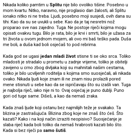
Nikada koliko pamtim u
Splitu
nije bilo ovoliko tišine. Posebno u
mom kvartu. Nitko, naravno, nije proglasio dan žalosti, ali Splitu
ionako nitko ni ne treba. Ljudi, posebno moji susjedi, ovih dana su
tihi. Kao da su se uvukli u sebe. Kao da je taj nesretni nož
proparao sve nas zajedno. Tuga. Ne postoje riječi kojima mogu
opisati ovakvu tugu. Bilo je rata, bilo je krvi i smrti, bilo je užasa za
tri života u ovom jednom mojem, ali ovo mi baš teško pada. Duša
me boli, a duša kad boli osjećaš to pod rebrima.
Kada god se ugasi
jedan mladi život
stisne ti se oko srca. Toliko
mladosti je stradalo u prometu u zadnje vrijeme, toliko je obitelji
zavijeno u crno zbog divljaka koji su mahnitali našim cestama,
toliko je bilo ucviljenih roditelja s kojima smo suosjećali, ali nikada
ovako. Nikada ljudi koje znam ili ne znam nisu prolazili pored
mene stisnuti u sebe kao da se ispričavaju što su izašli van. Tuga
je najbolja riječ, iako nije ni to. Ovaj osjećaj je puno dublji. Puno
gori od tuge same. Dišeš, a kao da nemaš zraka.
Kada znaš ljude koji ostanu bez najmilijih teže je svakako. Ta
blizina je zastrašujuća. Blizina zbog koje ne znaš što ćeš. Što
kazati? Kako i na koji način izraziti neopisivo? Suosjećanje je
slaba riječ kada boli toliko da nemaš hrabrosti kazati bilo što.
Kada si bez riječi pa
samo šutiš
.