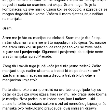
dogoditi i sada se sramimo svi skupa. Sram i tuga. To je ta
kombinacija, uz sve misli o užasu koji se dogodio, a izgleda da se
mogao dogoditi bilo kome. Vašem ili mom djetetu jer je naišao
na manijaka.
Sram.
Sram me je što su manijaci na slobodi. Sram me je što šetaju
našim ulicama i sram me je što napadaju našu djecu. No, najviše
me sram onih koji su plaćeni da rade posao koji se zove naša
sigurnost i povjerenje
. Sigurnost i povjerenje da ti dijete neće
sresti manijaka ispred Prerade.
Zbog tih i takvih tuga je još veća jer ti nije jasno zašto? Zašto
manijaci lutaju našim ulicama, a trebali bi biti pod nadzorom?
Zašto manijaci napadaju našu djecu, a trebali bi biti gdje je
manijacima i mjesto?
Pa te stisne oko srca i pomisliš na sve tebi drage ljude koji su
ostali da žive iza ovog užasa, kao i svi mi. Tebi drage ljude kojima
je manijak život prekinuo te kobne noći, kao i
našem Luki
. I
stisne te toliko da udariš šakom o zid od nemoćnog bijesa jer će
manijaka ovo redikulozno pravosuđe, ovaj smiješni državni