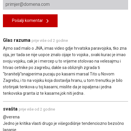
Pošalji komentar
Glas razuma
prije više od 2 godine
Ajmo sad malo o JNA, imas video gdje hrvatska paravojska, tko zna
cija, jer tada se nije uopce znalo cijaje to vojska , svaki kurac je imao
svoju vojsku, cak je i mercep u to vrijeme stolovao na velesajmu i
htvao cetnike po zagrebu, dakle sa obliznjih zgrada ti
"branitelji"snajperima pucaju po kasarni marsal Tito u Novom
Zagrebu, i to na vojsku koja dostavlja hranu, u tom trenutku je bilo
stotinjak tenkova u toj kasarni, mislite da je ispaljena i jedna
tenkovska granta iz te kasarne,jok niti jedna .
svašta
prije više od 2 godine
@verena
Jedno je kritika vlasti drugo je višegodišnje tendenciozno bezočno
laganje.